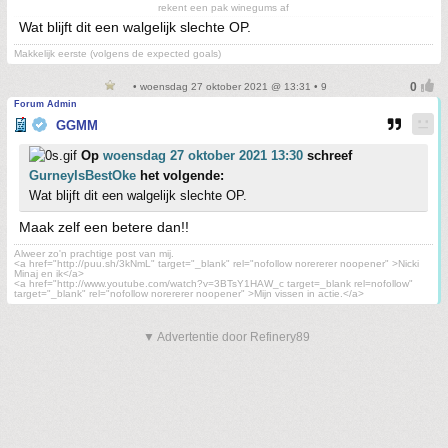
rekent een pak winegums af
Wat blijft dit een walgelijk slechte OP.
Makkelijk eerste (volgens de expected goals)
• woensdag 27 oktober 2021 @ 13:31 • 9
Forum Admin
GGMM
Op
woensdag 27 oktober 2021 13:30
schreef
GurneyIsBestOke
het volgende:
Wat blijft dit een walgelijk slechte OP.
Maak zelf een betere dan!!
Alweer zo'n prachtige post van mij.
<a href="http://puu.sh/3kNmL" target="_blank" rel="nofollow norererer noopener" >Nicki
Minaj en ik</a>
<a href="http://www.youtube.com/watch?v=3BTsY1HAW_c target=_blank rel=nofollow"
target="_blank" rel="nofollow norererer noopener" >Mijn vissen in actie.</a>
▼ Advertentie door Refinery89