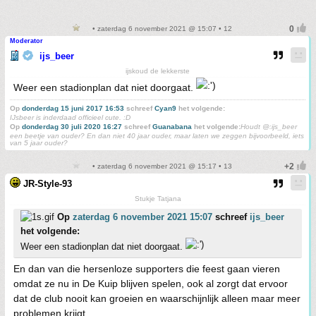
• zaterdag 6 november 2021 @ 15:07 • 12
Moderator
ijs_beer
ijskoud de lekkerste
Weer een stadionplan dat niet doorgaat.
Op
donderdag 15 juni 2017 16:53
schreef
Cyan9
het volgende:
IJsbeer is inderdaad officieel cute. :D
Op
donderdag 30 juli 2020 16:27
schreef
Guanabana
het volgende:
Houdt @:ijs_beer
een beetje van ouder? En dan niet 40 jaar ouder, maar laten we zeggen bijvoorbeeld, iets
van 5 jaar ouder?
• zaterdag 6 november 2021 @ 15:17 • 13
JR-Style-93
Stukje Tatjana
Op
zaterdag 6 november 2021 15:07
schreef
ijs_beer
het volgende:
Weer een stadionplan dat niet doorgaat.
En dan van die hersenloze supporters die feest gaan vieren
omdat ze nu in De Kuip blijven spelen, ook al zorgt dat ervoor
dat de club nooit kan groeien en waarschijnlijk alleen maar meer
problemen krijgt.