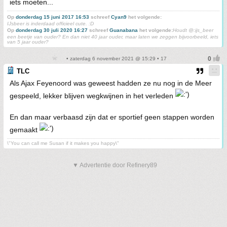
iets moeten...
Op
donderdag 15 juni 2017 16:53
schreef
Cyan9
het volgende:
IJsbeer is inderdaad officieel cute. :D
Op
donderdag 30 juli 2020 16:27
schreef
Guanabana
het volgende:
Houdt @:ijs_beer
een beetje van ouder? En dan niet 40 jaar ouder, maar laten we zeggen bijvoorbeeld, iets
van 5 jaar ouder?
• zaterdag 6 november 2021 @ 15:29 • 17
TLC
Als Ajax Feyenoord was geweest hadden ze nu nog in de Meer
gespeeld, lekker blijven wegkwijnen in het verleden
En dan maar verbaasd zijn dat er sportief geen stappen worden
gemaakt
\"You can call me Susan if it makes you happy\"
▼ Advertentie door Refinery89