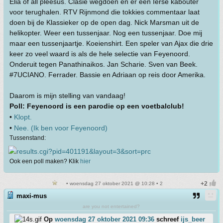
Elia of all pleesus. Clasie wegdoen en er een Ierse kabouter
voor terughalen. RTV Rijnmond die tokkies commentaar laat
doen bij de Klassieker op de open dag. Nick Marsman uit de
helikopter. Weer een tussenjaar. Nog een tussenjaar. Doe mij
maar een tussenjaartje. Koeienshirt. Een speler van Ajax die drie
keer zo veel waard is als de hele selectie van Feyenoord.
Onderuit tegen Panathinaikos. Jan Scharie. Sven van Beek.
#7UCIANO. Ferrader. Bassie en Adriaan op reis door Amerika.
Daarom is mijn stelling van vandaag!
Poll: Feyenoord is een parodie op een voetbalclub!
•
Klopt.
•
Nee. (Ik ben voor Feyenoord)
Tussenstand:
Ook een poll maken? Klik
hier
• woensdag 27 oktober 2021 @ 10:28 • 2
maxi-mus
are you not entertained?
Op
woensdag 27 oktober 2021 09:36
schreef
ijs_beer