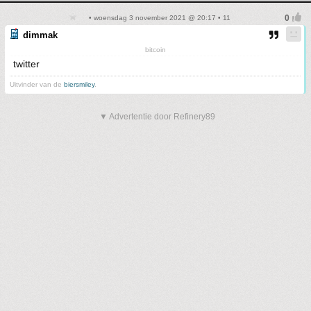
• woensdag 3 november 2021 @ 20:17 • 11
dimmak
bitcoin
twitter
Uitvinder van de
biersmiley
.
▼ Advertentie door Refinery89