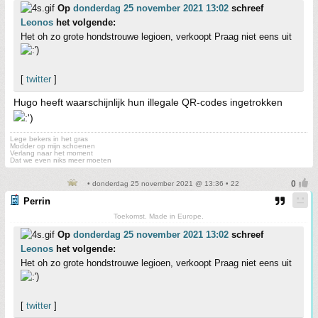
Op
donderdag 25 november 2021 13:02
schreef
Leonos
het volgende:
Het oh zo grote hondstrouwe legioen, verkoopt Praag niet eens uit
[
twitter
]
Hugo heeft waarschijnlijk hun illegale QR-codes ingetrokken
Lege bekers in het gras
Modder op mijn schoenen
Verlang naar het moment
Dat we even niks meer moeten
• donderdag 25 november 2021 @ 13:36 • 22
Perrin
Toekomst. Made in Europe.
Op
donderdag 25 november 2021 13:02
schreef
Leonos
het volgende:
Het oh zo grote hondstrouwe legioen, verkoopt Praag niet eens uit
[
twitter
]