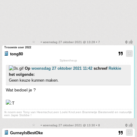
• woensdag 27 oktober 2021 @ 13:28 • 7
Trouwste user 2022
tong80
Spleenheup
Op
woensdag 27 oktober 2021 11:42
schreef
Rekkie
het volgende:
Geen keuze kunnen maken.
Wat bedoel je ?
Ik noem een Tony van Heemschut,een Loeki Knol,een Brammetje Biesterveld en natuurlijk
een Japie Stobbe !
• woensdag 27 oktober 2021 @ 13:30 • 8
GurneyIsBestOke