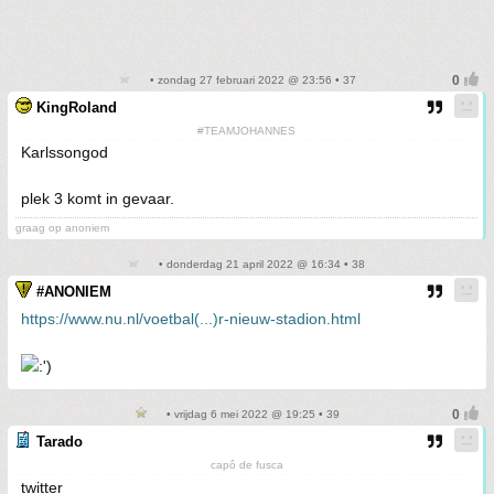
• zondag 27 februari 2022 @ 23:56 • 37
KingRoland
#TEAMJOHANNES
Karlssongod
plek 3 komt in gevaar.
graag op anoniem
• donderdag 21 april 2022 @ 16:34 • 38
#ANONIEM
https://www.nu.nl/voetbal(...)r-nieuw-stadion.html
• vrijdag 6 mei 2022 @ 19:25 • 39
Tarado
capô de fusca
twitter