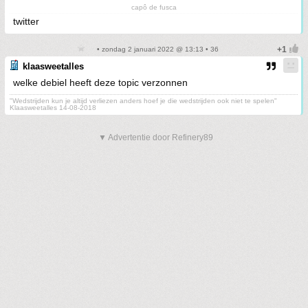
capô de fusca
twitter
• zondag 2 januari 2022 @ 13:13 • 36
klaasweetalles
welke debiel heeft deze topic verzonnen
"Wedstrijden kun je altijd verliezen anders hoef je die wedstrijden ook niet te spelen"
Klaasweetalles 14-08-2018
▼ Advertentie door Refinery89