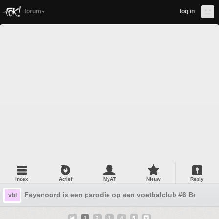
forum
log in
Index
Actief
MyAT
Nieuw
Reply
Feyenoord is een parodie op een voetbalclub #6 Beste re
vbl
1
2
3
4
5