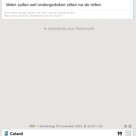
Velen zullen wel ondergedoken zitten na de rellen.
And what rough beast, its hour come round at last,
Slouches towards Bethlehem to be born?
▼ Advertentie door Refinery89
• donderdag 25 november 2021 @ 13:47 • 23
Caland