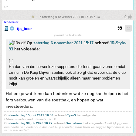
Oh.
• zaterdag 6 november 2021 @ 15:19 • 14
Moderator
ijs_beer
ijskoud de lekkerste
Op
zaterdag 6 november 2021 15:17
schreef
JR-Style-
93
het volgende:
[..]
En dan van die hersenloze supporters die feest gaan vieren omdat
ze nu in De Kuip blijven spelen, ook al zorgt dat ervoor dat de club
nooit kan groeien en waarschijnlijk alleen maar meer problemen
krijgt.
Het enige wat ik me kan bedenken wat ze nog kan helpen is het
fors verbouwen van die roestbak, en hopen op wat
investeerders.
Op
donderdag 15 juni 2017 16:53
schreef
Cyan9
het volgende:
IJsbeer is inderdaad officieel cute. :D
Op
donderdag 30 juli 2020 16:27
schreef
Guanabana
het volgende:
Houdt @:ijs_beer
een beetje van ouder? En dan niet 40 jaar ouder, maar laten we zeggen bijvoorbeeld, iets
van 5 jaar ouder?