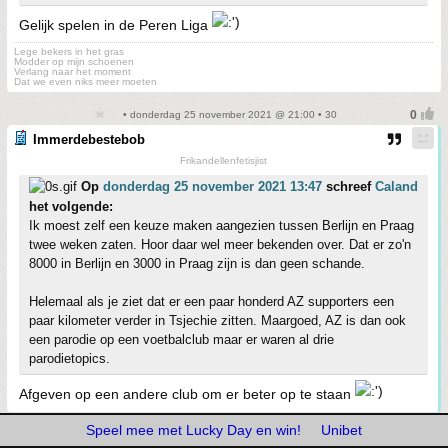
Gelijk spelen in de Peren Liga
Lege bekers in het gras
Modder op mijn schoenen
Verlang naar het moment
Dat we even niks meer moeten
• donderdag 25 november 2021 @ 21:00 • 30
Immerdebestebob
Frikandellenfetisjist
Op
donderdag 25 november 2021 13:47
schreef
Caland
het volgende:
Ik moest zelf een keuze maken aangezien tussen Berlijn en Praag
twee weken zaten. Hoor daar wel meer bekenden over. Dat er zo'n
8000 in Berlijn en 3000 in Praag zijn is dan geen schande.
Helemaal als je ziet dat er een paar honderd AZ supporters een
paar kilometer verder in Tsjechie zitten. Maargoed, AZ is dan ook
een parodie op een voetbalclub maar er waren al drie
parodietopics.
Afgeven op een andere club om er beter op te staan
Speel mee met Lucky Day en win!
Unibet