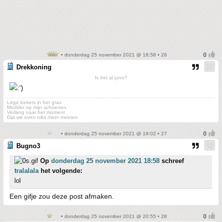
• donderdag 25 november 2021 @ 18:58 • 26
Drekkoning
Is het al juno?
Lege bekers in het gras
Modder op mijn schoenen
Verlang naar het moment
Dat we even niks meer moeten
• donderdag 25 november 2021 @ 19:02 • 27
Bugno3
Op
donderdag 25 november 2021 18:58
schreef
tralalala
het volgende:
lol
Een gifje zou deze post afmaken.
• donderdag 25 november 2021 @ 20:55 • 28