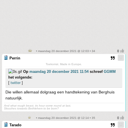
• maandag 20 december 2021 @ 12:03 • 34
Perrin
Toekomst. Made in Europe.
Op
maandag 20 december 2021 11:54
schreef
GGMM
het volgende:
[
twitter
]
Die willen allemaal dolgraag een handtekening van Berghuis
natuurlijk.
And what rough beast, its hour come round at last,
Slouches towards Bethlehem to be born?
• maandag 20 december 2021 @ 12:14 • 35
Tarado