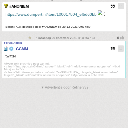
#ANONIEM
https://www.dumpert.nl/item/100017804_ef5d60bb
Bericht 71% gewijzigd door #ANONIEM op 20-12-2021 09:37:50
• maandag 20 december 2021 @ 11:54 • 33
Forum Admin
GGMM
twitter
Alweer zo'n prachtige post van mij.
<a href="http://puu.sh/3kNmL" target="_blank" rel="nofollow norererer noopener" >Nicki
Minaj en ik</a>
<a href="http://www.youtube.com/watch?v=3BTsY1HAW_c target=_blank rel=nofollow"
target="_blank" rel="nofollow norererer noopener" >Mijn vissen in actie.</a>
▼ Advertentie door Refinery89