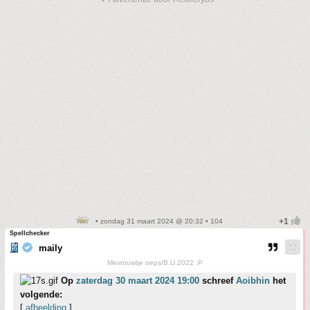
• zondag 31 maart 2024 @ 20:32 • 104
Spellchecker
maily
Mevrouwtje oeps/B.U.2022 :P
Op
zaterdag 30 maart 2024 19:00
schreef
Aoibhin
het
volgende:
[
afbeelding
]