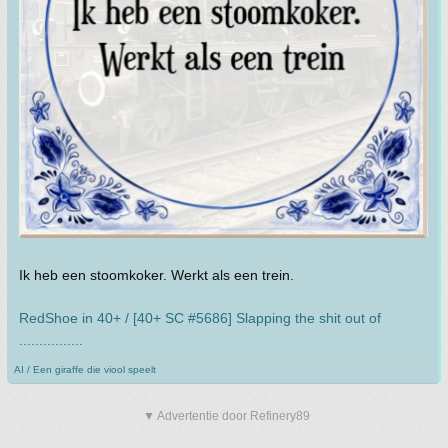
Ik heb een stoomkoker. Werkt als een trein.
RedShoe in 40+ / [40+ SC #5686] Slapping the shit out of
................
AI / Een giraffe die viool speelt
▼ Advertentie door Refinery89