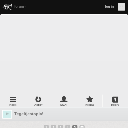
forum
log in
Index
Actief
MyAT
Nieuw
Reply
Tegeltjestopic!
lit
1
2
3
4
5