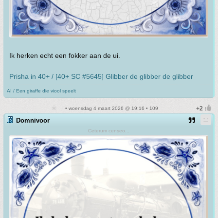
Ik herken echt een fokker aan de ui.
Prisha in 40+ / [40+ SC #5645] Glibber de glibber de glibber
AI / Een giraffe die viool speelt
• woensdag 4 maart 2026 @ 19:16 • 109
Domnivoor
Ceterum censeo...