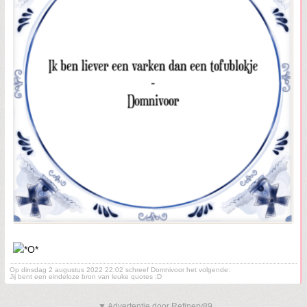
Op dinsdag 2 augustus 2022 22:02 schreef Domnivoor het volgende:
Jij bent een eindeloze bron van leuke quotes :D
▼ Advertentie door Refinery89