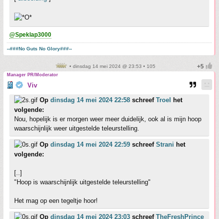
@Speklap3000
--###No Guts No Glory###--
• dinsdag 14 mei 2024 @ 23:53 • 105
Manager PR/Moderator
Viv
Op
dinsdag 14 mei 2024 22:58
schreef
Troel
het
volgende:
Nou, hopelijk is er morgen weer meer duidelijk, ook al is mijn hoop
waarschijnlijk weer uitgestelde teleurstelling.
Op
dinsdag 14 mei 2024 22:59
schreef
Strani
het
volgende:
[..]
"Hoop is waarschijnlijk uitgestelde teleurstelling"
Het mag op een tegeltje hoor!
Op
dinsdag 14 mei 2024 23:03
schreef
TheFreshPrince