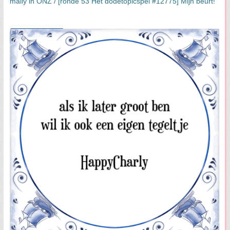
maily in ONZ / [ronde 53 Het dodetopicspel #12775] Mijn beurt!