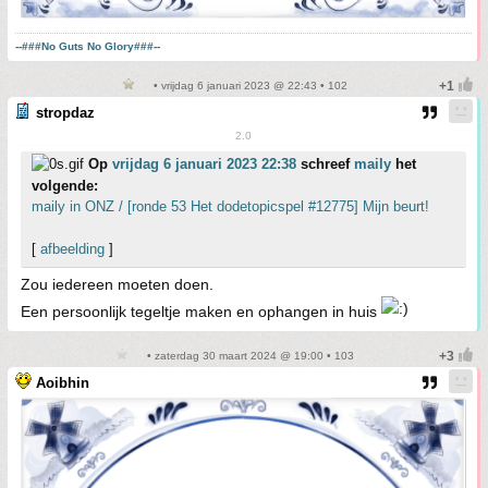
--###No Guts No Glory###--
• vrijdag 6 januari 2023 @ 22:43 • 102
stropdaz
2.0
Op
vrijdag 6 januari 2023 22:38
schreef
maily
het
volgende:
maily in ONZ / [ronde 53 Het dodetopicspel #12775] Mijn beurt!
[
afbeelding
]
Zou iedereen moeten doen.
Een persoonlijk tegeltje maken en ophangen in huis
• zaterdag 30 maart 2024 @ 19:00 • 103
Aoibhin