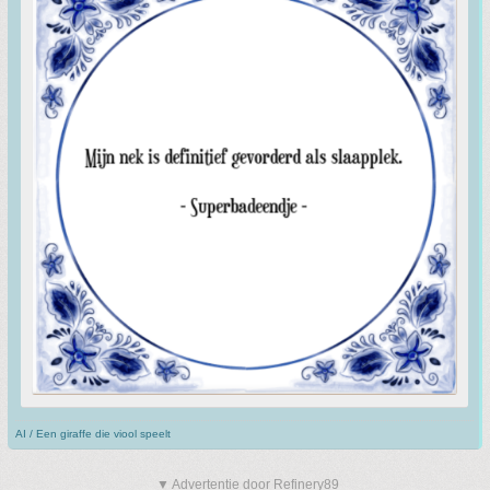
AI / Een giraffe die viool speelt
▼ Advertentie door Refinery89