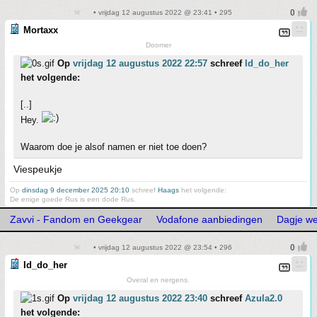
• vrijdag 12 augustus 2022 @ 23:41 • 295
Mortaxx
Doomer
Op
vrijdag 12 augustus 2022 22:57
schreef
Id_do_her
het volgende:
[..]
Hey.
Waarom doe je alsof namen er niet toe doen?
Viespeukje
Op
dinsdag 9 december 2025 20:10
schreef
Haags
het volgende:
De enige goede Rus is een dode Rus.
Zavvi - Fandom en Geekgear
Vodafone aanbiedingen
Dagje we
• vrijdag 12 augustus 2022 @ 23:54 • 296
Id_do_her
Overal en nergens.
Op
vrijdag 12 augustus 2022 23:40
schreef
Azula2.0
het volgende: