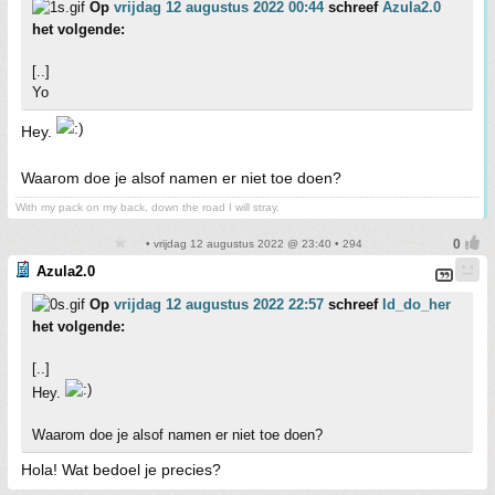
Op
vrijdag 12 augustus 2022 00:44
schreef
Azula2.0
het volgende:
[..]
Yo
Hey.
Waarom doe je alsof namen er niet toe doen?
With my pack on my back, down the road I will stray.
• vrijdag 12 augustus 2022 @ 23:40 • 294
Azula2.0
Op
vrijdag 12 augustus 2022 22:57
schreef
Id_do_her
het volgende:
[..]
Hey.
Waarom doe je alsof namen er niet toe doen?
Hola! Wat bedoel je precies?