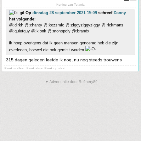
Koning van Tofania
Op
dinsdag 28 september 2021 15:09
schreef
Danny
het volgende:
@:dirkh @:chanty @:kozzmic @:ziggyziggyziggy @:rickmans
@:quietguy @:klonk @:monopoly @:brandx
ik hoop overigens dat ik geen mensen genoemd heb die zijn
overleden, hoewel die ook gemist worden
315 dagen geleden leefde ik nog, nu nog steeds trouwens
Klonk is alleen Klonk als er Klonk op staat
▼ Advertentie door Refinery89