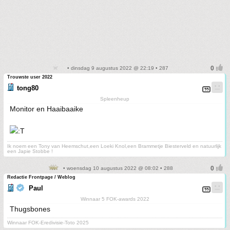
• dinsdag 9 augustus 2022 @ 22:19 • 287
Trouwste user 2022
tong80
Spleenheup
Monitor en Haaibaaike
Ik noem een Tony van Heemschut,een Loeki Knol,een Brammetje Biesterveld en natuurlijk
een Japie Stobbe !
• woensdag 10 augustus 2022 @ 08:02 • 288
Redactie Frontpage / Weblog
Paul
Winnaar 5 FOK-awards 2022
Thugsbones
Winnaar FOK-Eredivisie-Toto 2025