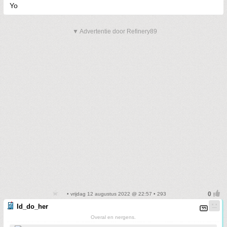
Yo
▼ Advertentie door Refinery89
• vrijdag 12 augustus 2022 @ 22:57 • 293
Id_do_her
Overal en nergens.