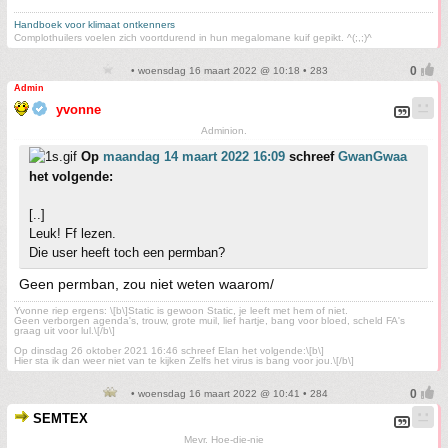
Handboek voor klimaat ontkenners
Complothuilers voelen zich voortdurend in hun megalomane kuif gepikt. ^(;,;)^
• woensdag 16 maart 2022 @ 10:18 • 283
Admin
yvonne
Adminion.
Op
maandag 14 maart 2022 16:09
schreef
GwanGwaa
het volgende:
[..]
Leuk! Ff lezen.
Die user heeft toch een permban?
Geen permban, zou niet weten waarom/
Yvonne riep ergens: \[b\]Static is gewoon Static, je leeft met hem of niet.
Geen verborgen agenda's, trouw, grote muil, lief hartje, bang voor bloed, scheld FA's
graag uit voor lul.\[/b\]
Op dinsdag 26 oktober 2021 16:46 schreef Elan het volgende:\[b\]
Hier sta ik dan weer niet van te kijken Zelfs het virus is bang voor jou.\[/b\]
• woensdag 16 maart 2022 @ 10:41 • 284
SEMTEX
Mevr. Hoe-die-nie