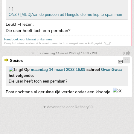
[..]
ONZ / [MED]Aan de persoon uit Hengelo die me liep te spammen
Leuk! Ff lezen.
Die user heeft toch een permban?
Handboek voor klimaat ontkenners
Complothuilers voelen zich voortdurend in hun megalomane kuif gepikt. ^(;,;)^
• maandag 14 maart 2022 @ 16:33 • 281
Socios
Op
maandag 14 maart 2022 16:09
schreef
GwanGwaa
het volgende:
Die user heeft toch een permban?
Post nochtans al geruime tijd verder onder een kloontje.
▼ Advertentie door Refinery89