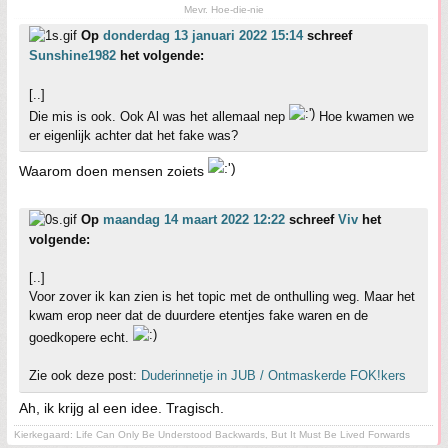
Mevr. Hoe-die-nie
Op
donderdag 13 januari 2022 15:14
schreef
Sunshine1982
het volgende:
[..]
Die mis is ook. Ook Al was het allemaal nep
Hoe kwamen we
er eigenlijk achter dat het fake was?
Waarom doen mensen zoiets
Op
maandag 14 maart 2022 12:22
schreef
Viv
het
volgende:
[..]
Voor zover ik kan zien is het topic met de onthulling weg. Maar het
kwam erop neer dat de duurdere etentjes fake waren en de
goedkopere echt.
Zie ook deze post:
Duderinnetje in JUB / Ontmaskerde FOK!kers
Ah, ik krijg al een idee. Tragisch.
Kierkegaard: Life Can Only Be Understood Backwards, But It Must Be Lived Forwards