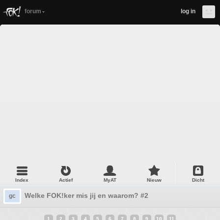
forum
log in
Index
Actief
MyAT
Nieuw
Dicht
Welke FOK!ker mis jij en waarom? #2
gc
1
2
3
4
5
6
7
8
9
10
11