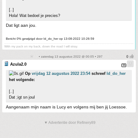
[..]
Hola! Wat bedoel je precies?
Dat ligt aan jou.
Bericht 0% gewijzigd door Id_do_her op 13-08-2022 10:26:59
With my pack on my back, down the road I will stray.
• zaterdag 13 augustus 2022 @ 00:05 • 297
Azula2.0
Op
vrijdag 12 augustus 2022 23:54
schreef
Id_do_her
het volgende:
[..]
Dat ;igt sn joul
Aangenaam mijn naam is Lucy en volgens mij ben jij Loessoe.
▼ Advertentie door Refinery89