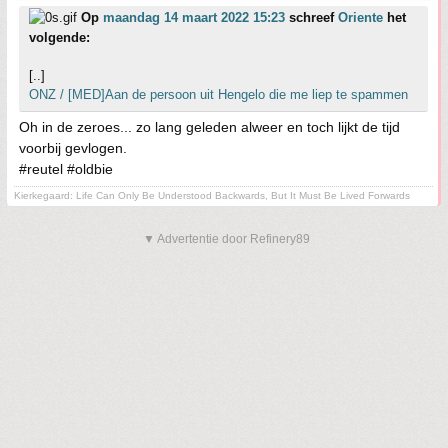
Op
maandag 14 maart 2022 15:23
schreef
Oriente
het
volgende:
[..]
ONZ / [MED]Aan de persoon uit Hengelo die me liep te spammen
Oh in de zeroes... zo lang geleden alweer en toch lijkt de tijd
voorbij gevlogen.
#reutel #oldbie
Kierkegaard: Life Can Only Be Understood Backwards, But It Must Be Lived Forwards
▼ Advertentie door Refinery89