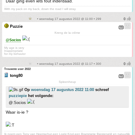
Daar ging even iets fout inderdaad.
With my pack on my back, down the road I will stray.
• woensdag 17 augustus 2022 @ 11:00 • 299
Puzzie
Kreng de la crème
@Socios
My age is very
Inappropriate
for my behavior
• woensdag 17 augustus 2022 @ 11:17 • 300
Trouwste user 2022
tong80
Spleenheup
Op
woensdag 17 augustus 2022 11:00
schreef
puzziepie
het volgende:
@:Socios
Waar is-ie ?
Ik noem een Tony van Heemschut,een Loeki Knol,een Brammetje Biesterveld en natuurlijk