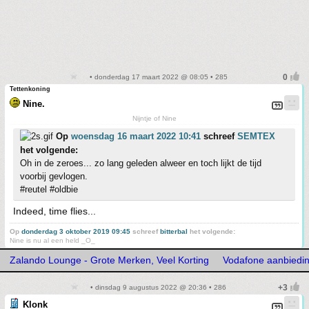
• donderdag 17 maart 2022 @ 08:05 • 285
Tettenkoning
Nine.
Nijntje of Nine
Op
woensdag 16 maart 2022 10:41
schreef
SEMTEX
het volgende:
Oh in de zeroes... zo lang geleden alweer en toch lijkt de tijd
voorbij gevlogen.
#reutel #oldbie
Indeed, time flies...
Op
donderdag 3 oktober 2019 09:45
schreef
bitterbal
het volgende:
Nine is nu al een held _O_
Zalando Lounge - Grote Merken, Veel Korting
Vodafone aanbiedi
• dinsdag 9 augustus 2022 @ 20:36 • 286
Klonk