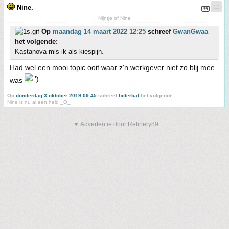
Nine.
Nijntje of Nine
Op
maandag 14 maart 2022 12:25
schreef
GwanGwaa
het volgende:
Kastanova mis ik als kiespijn.
Had wel een mooi topic ooit waar z'n werkgever niet zo blij mee
was
Op
donderdag 3 oktober 2019 09:45
schreef
bitterbal
het volgende:
Nine is nu al een held _O_
▼ Advertentie door Refinery89