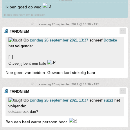
Schakelen
ik ben goed op weg
Ik heb het recht om te bepalen!
• zondag 26 september 2021 @ 13:38 • 191
#ANONIEM
Op
zondag 26 september 2021 13:37
schreef
Dotteke
het volgende:
[..]
O Jee jij bent een kale
Nee geen van beiden. Gewoon kort stekelig haar.
• zondag 26 september 2021 @ 13:39 • 192
#ANONIEM
Op
zondag 26 september 2021 13:37
schreef
suzi1
het
volgende:
coldassrock dan?
Ben een heel warm persoon hoor.