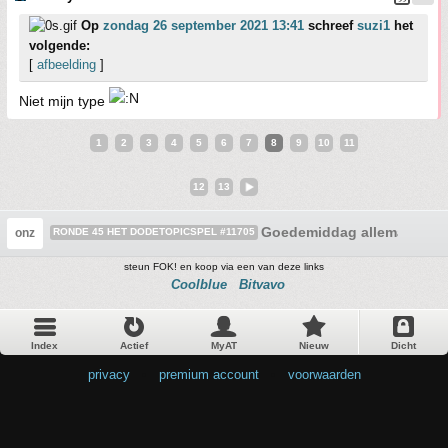
Op
zondag 26 september 2021 13:41
schreef
suzi1
het
volgende:
[
afbeelding
]
Niet mijn type
1
2
3
4
5
6
7
8
9
10
11
12
13
Goedemiddag allemaal :W
onz
RONDE 45 HET DODETOPICSPEL #11705
steun FOK! en koop via een van deze links
Coolblue
Bitvavo
Index
Actief
MyAT
Nieuw
Dicht
privacy
•
premium account
•
voorwaarden