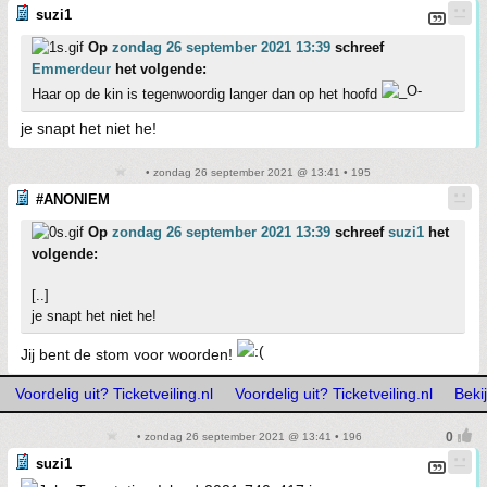
suzi1
Op
zondag 26 september 2021 13:39
schreef
Emmerdeur
het volgende:
Haar op de kin is tegenwoordig langer dan op het hoofd
je snapt het niet he!
• zondag 26 september 2021 @ 13:41 • 195
#ANONIEM
Op
zondag 26 september 2021 13:39
schreef
suzi1
het
volgende:
[..]
je snapt het niet he!
Jij bent de stom voor woorden!
Voordelig uit? Ticketveiling.nl
Voordelig uit? Ticketveiling.nl
Beki
• zondag 26 september 2021 @ 13:41 • 196
suzi1