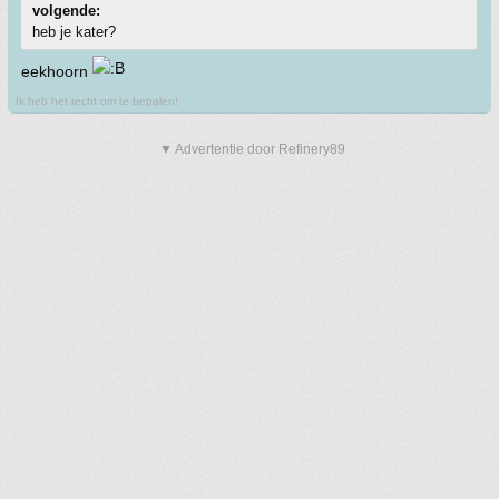
volgende:
heb je kater?
eekhoorn
Ik heb het recht om te bepalen!
▼ Advertentie door Refinery89