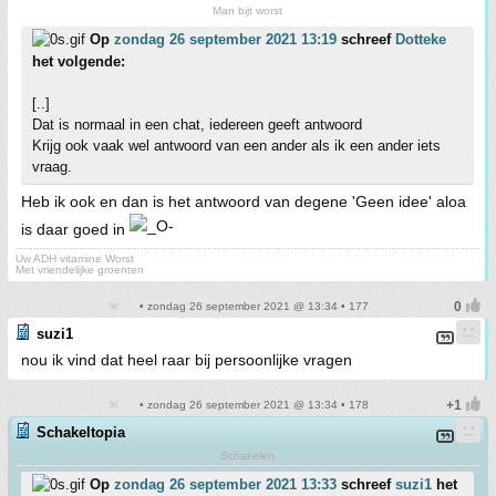
Man bijt worst
Op
zondag 26 september 2021 13:19
schreef
Dotteke
het volgende:
[..]
Dat is normaal in een chat, iedereen geeft antwoord
Krijg ook vaak wel antwoord van een ander als ik een ander iets
vraag.
Heb ik ook en dan is het antwoord van degene 'Geen idee' aloa
is daar goed in
Uw ADH vitamine Worst
Met vriendelijke groenten
• zondag 26 september 2021 @ 13:34 • 177
suzi1
nou ik vind dat heel raar bij persoonlijke vragen
• zondag 26 september 2021 @ 13:34 • 178
Schakeltopia
Schakelen
Op
zondag 26 september 2021 13:33
schreef
suzi1
het