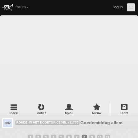
forum
log in
Index
Actief
MyAT
Nieuw
Dicht
Goedemiddag allemaal :W
onz
RONDE 45 HET DODETOPICSPEL #11705
1
2
3
4
5
6
7
8
9
10
11