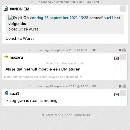
• zondag 26 september 2021 @ 13:34 • 179
#ANONIEM
Op
zondag 26 september 2021 13:28
schreef
suzi1
het
volgende:
bloed uit ze wurst
Conchita Wurst
• zondag 26 september 2021 @ 13:35 • 180
mazaru
Geloof niet alles wat je denkt
Als je dat niet wilt moet je een DM sturen
Ik ben niet onhandelbaar, ik ben gewoon een uitdaging 💖
• zondag 26 september 2021 @ 13:35 • 181
suzi1
ik zeg gwn is raar. is mening
▼ Advertentie door Refinery89