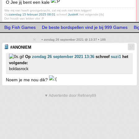
O Jee jij bent een kale
Wie mij niet heeft grootgebracht, zal mij ook niet klein krijgen!
Op
zaterdag 15 februari 2025 08:01
schreef
JustinK
het volgende:[/b]
Dot houdt van lekker vlot :P
Big Fish Games
De beste bordspellen vind je bij 999 Games
Bi
• zondag 26 september 2021 @ 13:37 • 186
#ANONIEM
Op
zondag 26 september 2021 13:36
schreef
suzi1
het
volgende:
boldasrock
Noem je me nou dik?
▼ Advertentie door Refinery89