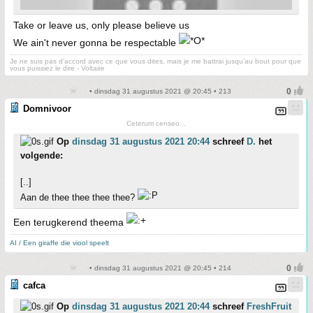
Take or leave us, only please believe us
We ain't never gonna be respectable
Je ne suis pas d’accord avec ce que vous dites, mais je me battrai jusqu’au bout pour que
vous puissiez le dire - Voltaire
• dinsdag 31 augustus 2021 @ 20:45 • 213
Domnivoor
Ceterum censeo...
Op
dinsdag 31 augustus 2021 20:44
schreef
D.
het
volgende:
[..]
Aan de thee thee thee thee?
Een terugkerend theema
AI / Een giraffe die viool speelt
• dinsdag 31 augustus 2021 @ 20:45 • 214
cafca
Op
dinsdag 31 augustus 2021 20:44
schreef
FreshFruit