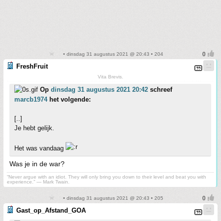
• dinsdag 31 augustus 2021 @ 20:43 • 204
FreshFruit
Vita Brevis.
Op
dinsdag 31 augustus 2021 20:42
schreef
marcb1974
het volgende:
[..]
Je hebt gelijk.
Het was vandaag
Was je in de war?
“Never argue with an idiot. They will only bring you down to their level and beat you with
experience.” ― Mark Twain.
• dinsdag 31 augustus 2021 @ 20:43 • 205
Gast_op_Afstand_GOA