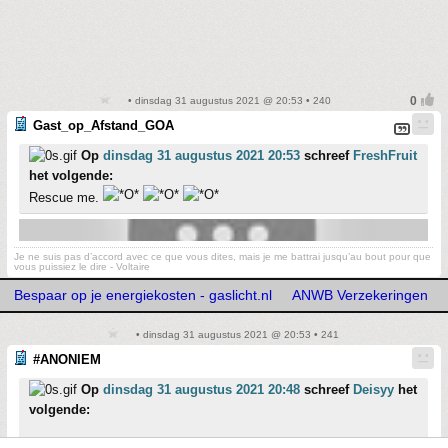
• dinsdag 31 augustus 2021 @ 20:53 • 240
Gast_op_Afstand_GOA
Op
dinsdag 31 augustus 2021 20:53
schreef
FreshFruit
het volgende:
Rescue me.
Je ne suis pas d’accord avec ce que vous dites, mais je me battrai jusqu’au bout pour que
vous puissiez le dire - Voltaire
Bespaar op je energiekosten - gaslicht.nl
ANWB Verzekeringen
• dinsdag 31 augustus 2021 @ 20:53 • 241
#ANONIEM
Op
dinsdag 31 augustus 2021 20:48
schreef
Deisyy
het
volgende:
[..]