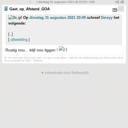
• dinsdag 31 augustus 2021 @ 20:50 • 228
Gast_op_Afstand_GOA
Op
dinsdag 31 augustus 2021 20:49
schreef
Deisyy
het
volgende:
[..]
[
afbeelding
]
Rustig nou... blijf nou liggen !
Je ne suis pas d’accord avec ce que vous dites, mais je me battrai jusqu’au bout pour que
vous puissiez le dire - Voltaire
▼ Advertentie door Refinery89