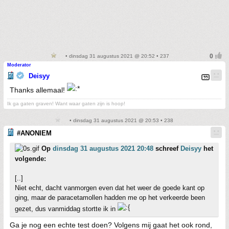
• dinsdag 31 augustus 2021 @ 20:52 • 237
Moderator
Deisyy
Thanks allemaal!
Ik ga gaten graven! Want waar gaten zijn is hoop!
• dinsdag 31 augustus 2021 @ 20:53 • 238
#ANONIEM
Op
dinsdag 31 augustus 2021 20:48
schreef
Deisyy
het
volgende:
[..]
Niet echt, dacht vanmorgen even dat het weer de goede kant op
ging, maar de paracetamollen hadden me op het verkeerde been
gezet, dus vanmiddag stortte ik in
Ga je nog een echte test doen? Volgens mij gaat het ook rond,