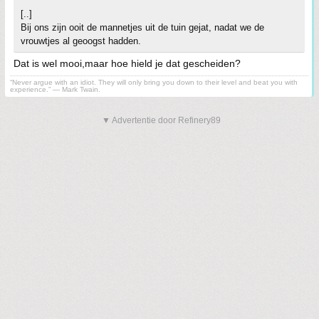
[..]
Bij ons zijn ooit de mannetjes uit de tuin gejat, nadat we de
vrouwtjes al geoogst hadden.
Dat is wel mooi,maar hoe hield je dat gescheiden?
“Never argue with an idiot. They will only bring you down to their level and beat you with
experience.” ― Mark Twain.
▼ Advertentie door Refinery89