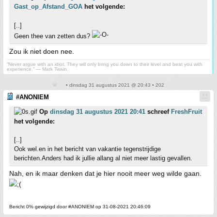
Gast_op_Afstand_GOA
het volgende:
[..]
Geen thee van zetten dus?
Zou ik niet doen nee.
“Never argue with an idiot. They will only bring you down to their level and beat you with
experience.” ― Mark Twain.
• dinsdag 31 augustus 2021 @ 20:43 • 202
#ANONIEM
Op
dinsdag 31 augustus 2021 20:41
schreef
FreshFruit
het volgende:
[..]
Ook wel.en in het bericht van vakantie tegenstrijdige
berichten.Anders had ik jullie allang al niet meer lastig gevallen.
Nah, en ik maar denken dat je hier nooit meer weg wilde gaan.
Bericht 0% gewijzigd door #ANONIEM op 31-08-2021 20:46:09