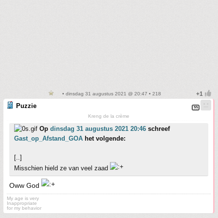
• dinsdag 31 augustus 2021 @ 20:47 • 218
Puzzie
Kreng de la crème
Op
dinsdag 31 augustus 2021 20:46
schreef
Gast_op_Afstand_GOA
het volgende:
[..]
Misschien hield ze van veel zaad
Oww God
My age is very
Inappropriate
for my behavior