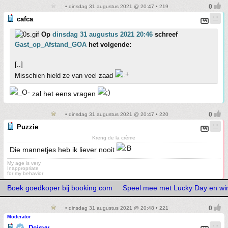
• dinsdag 31 augustus 2021 @ 20:47 • 219
cafca
Op
dinsdag 31 augustus 2021 20:46
schreef
Gast_op_Afstand_GOA
het volgende:
[..]
Misschien hield ze van veel zaad
zal het eens vragen
• dinsdag 31 augustus 2021 @ 20:47 • 220
Puzzie
Kreng de la crème
Die mannetjes heb ik liever nooit
My age is very
Inappropriate
for my behavior
Boek goedkoper bij booking.com
Speel mee met Lucky Day en wi
• dinsdag 31 augustus 2021 @ 20:48 • 221
Moderator
Deisyy