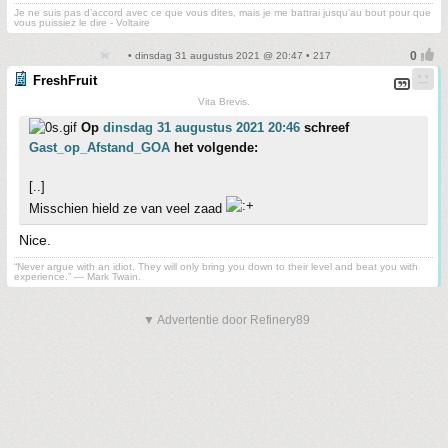
Je ne suis pas d’accord avec ce que vous dites, mais je me battrai jusqu’au bout pour que
vous puissiez le dire - Voltaire
• dinsdag 31 augustus 2021 @ 20:47 • 217
FreshFruit
Vita Brevis.
Op
dinsdag 31 augustus 2021 20:46
schreef
Gast_op_Afstand_GOA
het volgende:
[..]
Misschien hield ze van veel zaad
Nice.
“Never argue with an idiot. They will only bring you down to their level and beat you with
experience.” ― Mark Twain.
▼ Advertentie door Refinery89