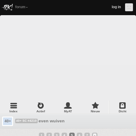
forum
log in
Index
Actief
MyAT
Nieuw
Dicht
even wuiven
40+
40+ SC #4210
1
2
3
4
5
6
7