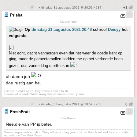
• dinsdag 31 augustus 2021 @ 20:51 • 234
Prisha
Moonshine!
Op
dinsdag 31 augustus 2021 20:48
schreef
Deisyy
het
volgende:
[..]
Niet echt, dacht vanmorgen even dat het weer de goede kant op
ging, maar de paracetamollen hadden me op het verkeerde been
gezet, dus vanmiddag stortte ik in
oh damn joh
doe rustig aan he.
Silence breaks apart, Brightness comes to life
Stream of sounds Wash away the darkness from my soul
• dinsdag 31 augustus 2021 @ 20:52 • 235
FreshFruit
Vita Brevis.
Nee,die van PP is beter.
“Never argue with an idiot. They will only bring you down to their level and beat you with
experience.” ― Mark Twain.