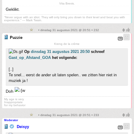
Vita Brevis.
Geklikt.
“Never argue with an idiot. They will only bring you down to their level and beat you with
experience.” ― Mark Twain.
• dinsdag 31 augustus 2021 @ 20:51 • 232
Puzzie
Kreng de la crème
Op
dinsdag 31 augustus 2021 20:50
schreef
Gast_op_Afstand_GOA
het volgende:
[..]
Te snel... eerst de ander uit laten spelen.. we zitten hier niet in
muziek ja !
Doh
My age is very
Inappropriate
for my behavior
• dinsdag 31 augustus 2021 @ 20:51 • 233
Moderator
Deisyy