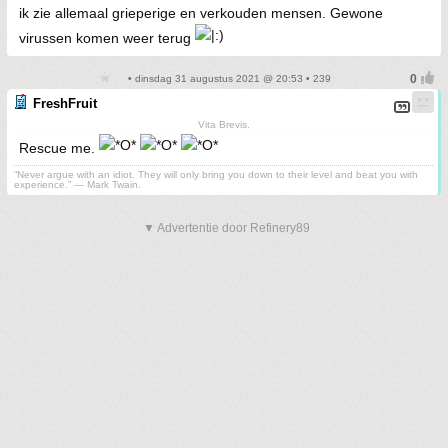
ik zie allemaal grieperige en verkouden mensen. Gewone
virussen komen weer terug
• dinsdag 31 augustus 2021 @ 20:53 • 239
FreshFruit
Vita Brevis.
Rescue me.
“Never argue with an idiot. They will only bring you down to their level and beat you with
experience.” ― Mark Twain.
▼ Advertentie door Refinery89