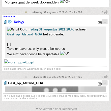
Morgen gaat de week doormidden
• dinsdag 31 augustus 2021 @ 20:49 • 224
Moderator
Deisyy
Op
dinsdag 31 augustus 2021 20:45
schreef
Gast_op_Afstand_GOA
het volgende:
[..]
Take or leave us, only please believe us
We ain't never gonna be respectable
Ik ga gaten graven! Want waar gaten zijn is hoop!
• dinsdag 31 augustus 2021 @ 20:49 • 225
Gast_op_Afstand_GOA
Je ne suis pas d’accord avec ce que vous dites, mais je me battrai jusqu’au bout pour que
vous puissiez le dire - Voltaire
▼ Advertentie door Refinery89