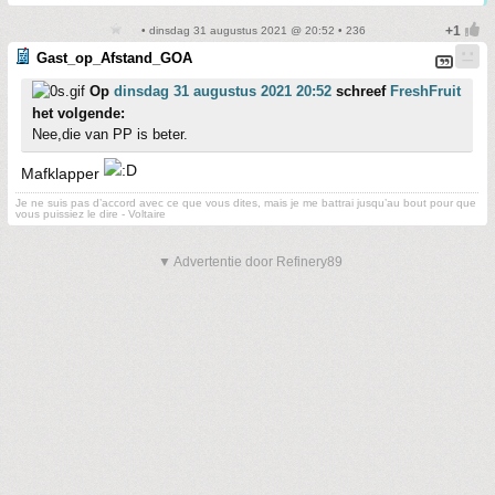
• dinsdag 31 augustus 2021 @ 20:52 • 236
Gast_op_Afstand_GOA
Op
dinsdag 31 augustus 2021 20:52
schreef
FreshFruit
het volgende:
Nee,die van PP is beter.
Mafklapper
Je ne suis pas d’accord avec ce que vous dites, mais je me battrai jusqu’au bout pour que
vous puissiez le dire - Voltaire
▼ Advertentie door Refinery89