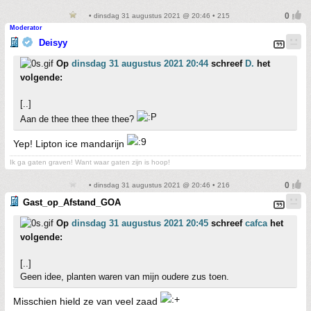
• dinsdag 31 augustus 2021 @ 20:46 • 215
Moderator
Deisyy
Op
dinsdag 31 augustus 2021 20:44
schreef
D.
het
volgende:
[..]
Aan de thee thee thee thee?
Yep! Lipton ice mandarijn
Ik ga gaten graven! Want waar gaten zijn is hoop!
• dinsdag 31 augustus 2021 @ 20:46 • 216
Gast_op_Afstand_GOA
Op
dinsdag 31 augustus 2021 20:45
schreef
cafca
het
volgende:
[..]
Geen idee, planten waren van mijn oudere zus toen.
Misschien hield ze van veel zaad