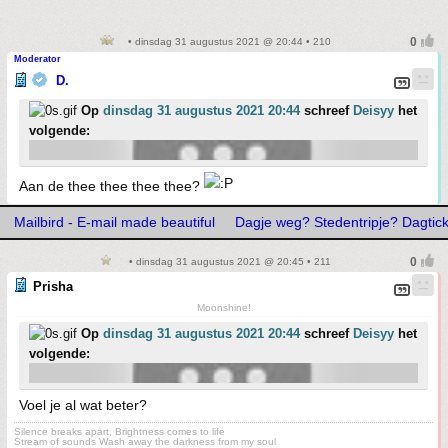
• dinsdag 31 augustus 2021 @ 20:44 • 210
Moderator
D.
Op
dinsdag 31 augustus 2021 20:44
schreef
Deisyy
het
volgende:
Aan de thee thee thee thee?
Mailbird - E-mail made beautiful
Dagje weg? Stedentripje? Dagtick
• dinsdag 31 augustus 2021 @ 20:45 • 211
Prisha
Moonshine!
Op
dinsdag 31 augustus 2021 20:44
schreef
Deisyy
het
volgende:
Voel je al wat beter?
Silence breaks apart, Brightness comes to life
Stream of sounds Wash away the darkness from my soul