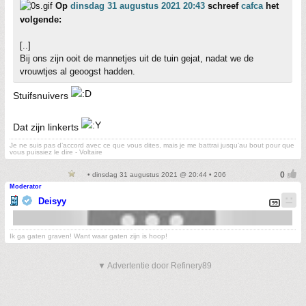
Op
dinsdag 31 augustus 2021 20:43
schreef
cafca
het
volgende:
[..]
Bij ons zijn ooit de mannetjes uit de tuin gejat, nadat we de
vrouwtjes al geoogst hadden.
Stuifsnuivers
Dat zijn linkerts
Je ne suis pas d’accord avec ce que vous dites, mais je me battrai jusqu’au bout pour que
vous puissiez le dire - Voltaire
• dinsdag 31 augustus 2021 @ 20:44 • 206
Moderator
Deisyy
Ik ga gaten graven! Want waar gaten zijn is hoop!
▼ Advertentie door Refinery89