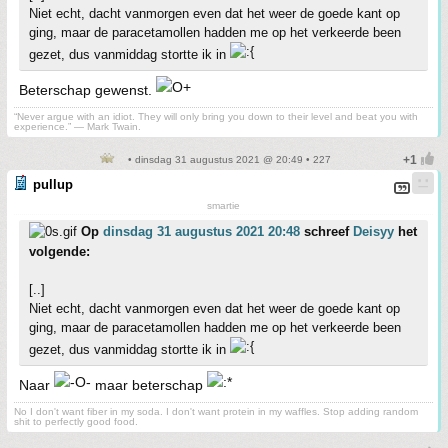
Niet echt, dacht vanmorgen even dat het weer de goede kant op
ging, maar de paracetamollen hadden me op het verkeerde been
gezet, dus vanmiddag stortte ik in
Beterschap gewenst.
“Never argue with an idiot. They will only bring you down to their level and beat you with
experience.” ― Mark Twain.
• dinsdag 31 augustus 2021 @ 20:49 • 227
pullup
smartie
Op
dinsdag 31 augustus 2021 20:48
schreef
Deisyy
het
volgende:
[..]
Niet echt, dacht vanmorgen even dat het weer de goede kant op
ging, maar de paracetamollen hadden me op het verkeerde been
gezet, dus vanmiddag stortte ik in
Naar
maar beterschap
No I don't want fiber in my soda. I don't want protein in my waffles. Stop adding random
shit to perfectly good food.