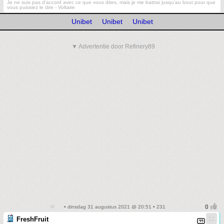
Je ne suis pas d’accord avec ce que vous dites, mais je me battrai jusqu’au bout pour que
vous puissiez le dire - Voltaire
Unibet
Unibet
Unibet
▼ Advertentie door Refinery89
• dinsdag 31 augustus 2021 @ 20:51 • 231
FreshFruit