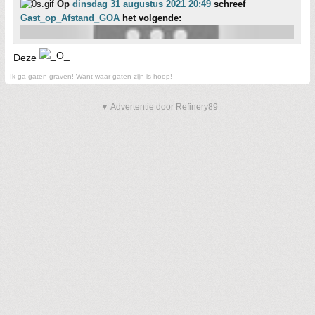
Op
dinsdag 31 augustus 2021 20:49
schreef
Gast_op_Afstand_GOA
het volgende:
Deze
Ik ga gaten graven! Want waar gaten zijn is hoop!
▼ Advertentie door Refinery89