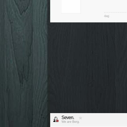
dag
Seven.
We are Borg.