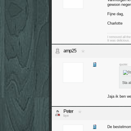
gewoon negere
Fijne dag,
Charlotte
I removed all th
It was delicious.
amp25
quote:
Sta a
Jaja ik ben w
Peter
bye
De bestelmome