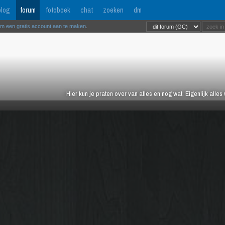
log
forum
fotoboek
chat
zoeken
dm
om een gratis account aan te maken
.
Hier kun je praten over van alles en nog wat. Eigenlijk alles