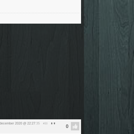
december 2020 @ 22:27
:35
#30