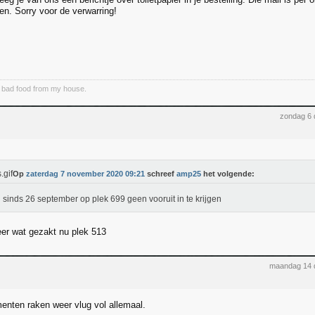
n. Sorry voor de verwarring!
e bad food from my house.
zondag 6
Op
zaterdag 7 november 2020 09:21
schreef
amp25
het volgende:
l sinds 26 september op plek 699 geen vooruit in te krijgen
eer wat gezakt nu plek 513
maandag 14 
nten raken weer vlug vol allemaal.