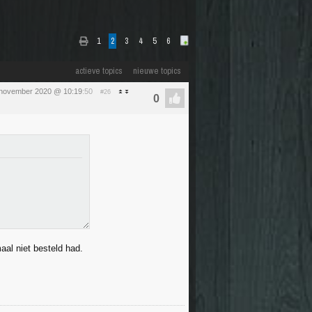
1
2
3
4
5
6
actieve topics
nieuwe topics
 november 2020 @ 10:19
:50
#26
aal niet besteld had.