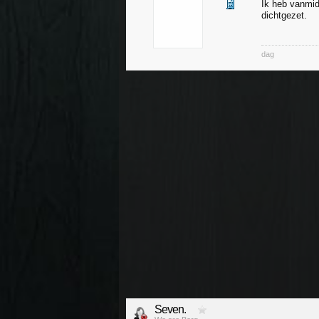
Ik heb vanmid
dichtgezet.
dag
Seven.