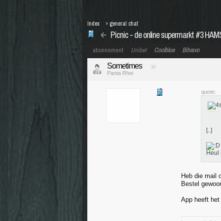
Index
»
general chat
Picnic - de online supermarkt #3 H
abonnement
Unibet
Coolblue
Bitvavo
Sometimes
Panta Rhei
quote:
[..]
Heul 
Heb die mail 
Bestel gewoonl
App heeft het 