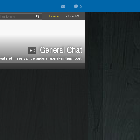
doneren
inbreuk?
General Chat
GC
 wat niet in een van de andere rubrieken thuishoort.