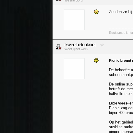
We are Borg.
Zouden ze bij
Resistance is futi
ikweethetookniet
Weet jij het wel ?
Picnic brengt
De behoefte a
schoonmaakprod
De online sup
betreft de me
halfvolle mel
Luxe vlees- e
Picnic zag ee
bijna 700 pro
Op het gebied
sushi te make
gingen mensen 