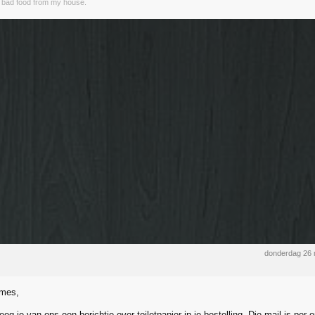
e bad food from my house.
donderdag 26
mes,
g je van ons een berichtje over toiletpapier in je bestelling. Die mail is per