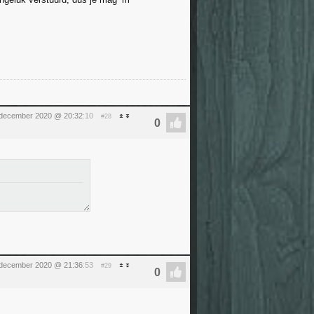
 december 2020 @ 20:32
:10
#28
december 2020 @ 21:36
:53
#29