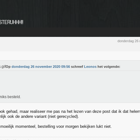
AMSTERUHHH!!
donderdag 26
Op
donderdag 26 november 2020 09:56
schreef
Leonos
het volgende:
niks besteld.
ook gehad, maar realiseer me pas na het lezen van deze post dat ik dat helem
ijk ook de andere variant (niet gerecycled).
moeilijk momenteel, bestelling voor morgen bekijken lukt niet.