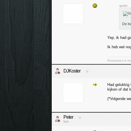
quote:
De be
Yep, ik had g
Ik heb wel nog
Resistance is futi
DJKoster
Had gelukkig 
kijken of dat l
(*Volgende we
Peter
bye