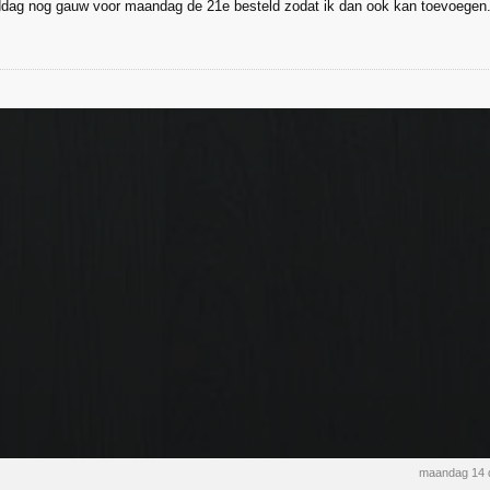
dag nog gauw voor maandag de 21e besteld zodat ik dan ook kan toevoegen.
maandag 14 