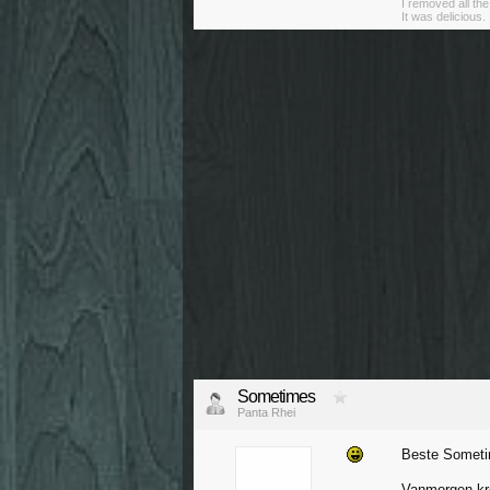
I removed all th
It was delicious.
Sometimes
Panta Rhei
Beste Someti
Vanmorgen kree