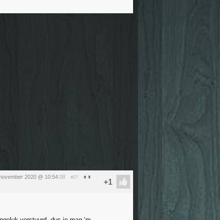
 november 2020 @ 10:54
:08
#27
 ongeluk verstuurd, dus je mag ‘m