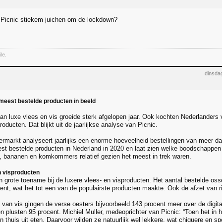
 Picnic stiekem juichen om de lockdown?
le.
dinsda
 meest bestelde producten in beeld
an luxe vlees en vis groeide sterk afgelopen jaar. Ook kochten Nederlanders 
ucten. Dat blijkt uit de jaarlijkse analyse van Picnic.
ermarkt analyseert jaarlijks een enorme hoeveelheid bestellingen van meer da
est bestelde producten in Nederland in 2020 en laat zien welke boodschappen b
k, bananen en komkommers relatief gezien het meest in trek waren.
n visproducten
n grote toename bij de luxere vlees- en visproducten. Het aantal bestelde os
cent, wat het tot een van de populairste producten maakte. Ook de afzet van 
 van vis gingen de verse oesters bijvoorbeeld 143 procent meer over de digit
n plusten 95 procent. Michiel Muller, medeoprichter van Picnic: “Toen het in h
thuis uit eten. Daarvoor wilden ze natuurlijk wel lekkere, wat chiquere en spe