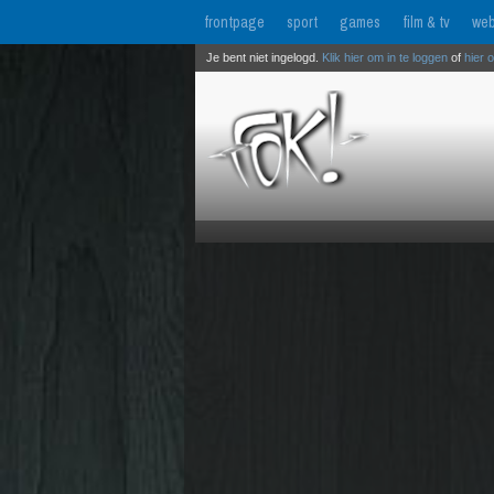
frontpage
sport
games
film & tv
web
Je bent niet ingelogd.
Klik hier om in te loggen
of
hier 