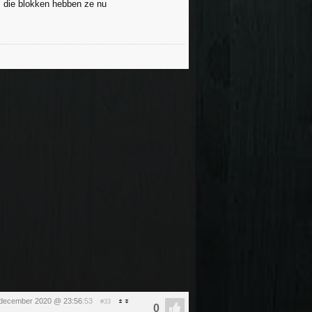
 die blokken hebben ze nu
december 2020 @ 23:56
:53
#33