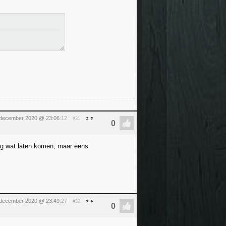
december 2020 @ 23:06
:12
#31
nog wat laten komen, maar eens
december 2020 @ 23:49
:27
#32