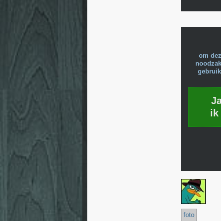
om dez
noodzake
gebruik
J
ik
foto