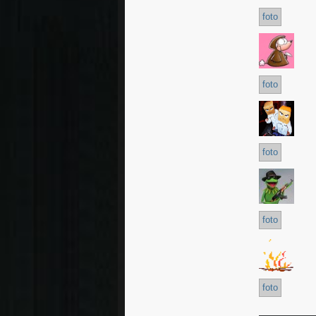
foto
foto
foto
foto
foto