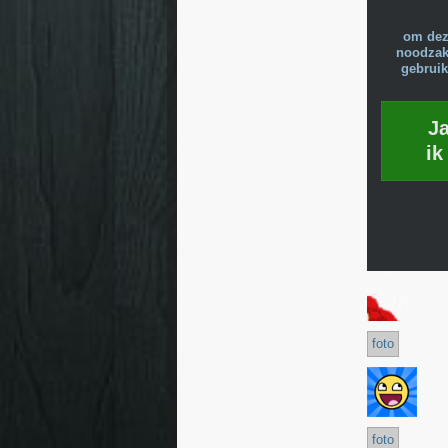
om dez
noodzake
gebruik
J
ik
foto
foto