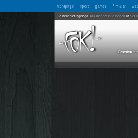
frontpage
sport
games
film & tv
web
Je bent niet ingelogd.
Klik hier om in te loggen
of
hier 
Beesten in 