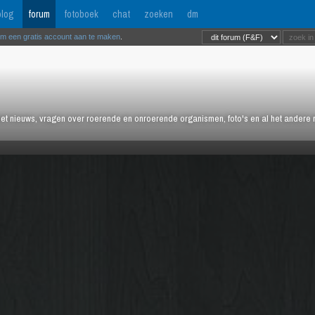
log
forum
fotoboek
chat
zoeken
dm
om een gratis account aan te maken
.
het nieuws, vragen over roerende en onroerende organismen, foto's en al het andere m