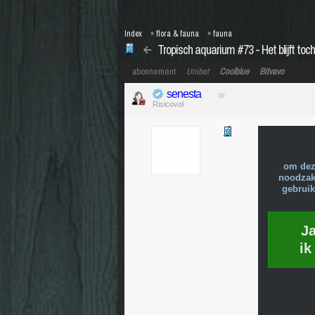
Index
»
flora & fauna
»
fauna
Tropisch aquarium #73 - Het blijft toch 
abonnement
Unibet
Coolblue
Bitvavo
senesta
Risicovol
om dez
noodzake
gebruik
J
ik