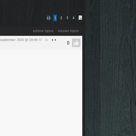
1
2
3
4
actieve topics
nieuwe topics
 september 2020 @ 19:49
:49
#1