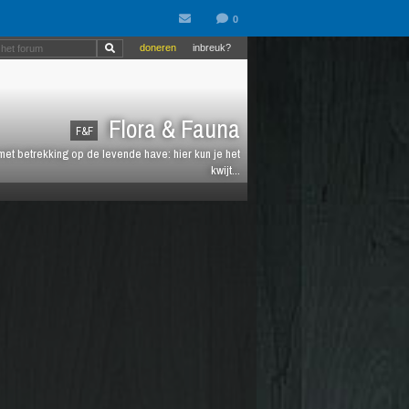
doneren
inbreuk?
Flora & Fauna
F&F
et betrekking op de levende have: hier kun je het
kwijt...