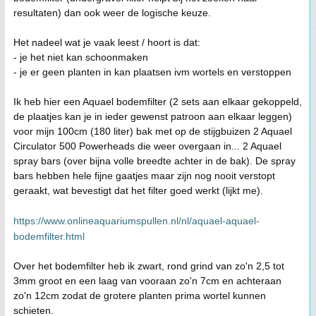
resultaten) dan ook weer de logische keuze.
Het nadeel wat je vaak leest / hoort is dat:
- je het niet kan schoonmaken
- je er geen planten in kan plaatsen ivm wortels en verstoppen
Ik heb hier een Aquael bodemfilter (2 sets aan elkaar gekoppeld,
de plaatjes kan je in ieder gewenst patroon aan elkaar leggen)
voor mijn 100cm (180 liter) bak met op de stijgbuizen 2 Aquael
Circulator 500 Powerheads die weer overgaan in... 2 Aquael
spray bars (over bijna volle breedte achter in de bak). De spray
bars hebben hele fijne gaatjes maar zijn nog nooit verstopt
geraakt, wat bevestigt dat het filter goed werkt (lijkt me).
https://www.onlineaquariumspullen.nl/nl/aquael-aquael-
bodemfilter.html
Over het bodemfilter heb ik zwart, rond grind van zo'n 2,5 tot
3mm groot en een laag van vooraan zo'n 7cm en achteraan
zo'n 12cm zodat de grotere planten prima wortel kunnen
schieten.