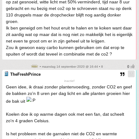
op zat gesnoeid, witte licht met 50% verminderd, tijd naar 8 uur
gebracht en nu bezig met co2 op te schroeven staat nu op denk
110 druppels maar de dropchecker blijft nog aardig donker
groen.
Ik ben geneigd om het hout eruit te halen en te koken want daar
zit aardig wat op maar dat is nog niet zo makkelijk het is eigenlijk
net even te groot om er in zijn geheel uit te krijgen.
Zou ik gewoon easy carbo kunnen gebruiken om dat erop te
spuiten of wordt dat teveel in combinatie met de co2 ?
• maandag 14 september 2020 @ 16:44 • 8
TheFreshPrince
inactief
Geen idee, ik draai zonder plantenvoeding, zonder CO2 en geef
de bakken zo'n 8 uren per dag licht en alle planten groeien hier
de bak uit
Koelen doe ik op warme dagen ook met een fan, dat scheelt
zo'n 4 graden Celsius.
Is het probleem met de garnalen niet de CO2 en warmte