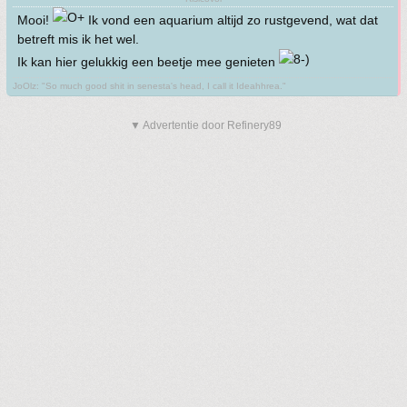
Mooi!
Ik vond een aquarium altijd zo rustgevend, wat dat
betreft mis ik het wel.
Ik kan hier gelukkig een beetje mee genieten
JoOlz: "So much good shit in senesta's head, I call it Ideahhrea."
▼ Advertentie door Refinery89