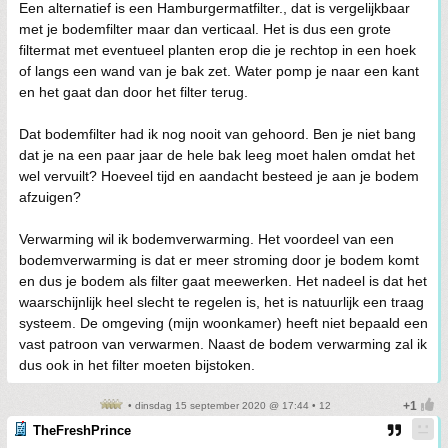
Een alternatief is een Hamburgermatfilter., dat is vergelijkbaar
met je bodemfilter maar dan verticaal. Het is dus een grote
filtermat met eventueel planten erop die je rechtop in een hoek
of langs een wand van je bak zet. Water pomp je naar een kant
en het gaat dan door het filter terug.
Dat bodemfilter had ik nog nooit van gehoord. Ben je niet bang
dat je na een paar jaar de hele bak leeg moet halen omdat het
wel vervuilt? Hoeveel tijd en aandacht besteed je aan je bodem
afzuigen?
Verwarming wil ik bodemverwarming. Het voordeel van een
bodemverwarming is dat er meer stroming door je bodem komt
en dus je bodem als filter gaat meewerken. Het nadeel is dat het
waarschijnlijk heel slecht te regelen is, het is natuurlijk een traag
systeem. De omgeving (mijn woonkamer) heeft niet bepaald een
vast patroon van verwarmen. Naast de bodem verwarming zal ik
dus ook in het filter moeten bijstoken.
• dinsdag 15 september 2020 @ 17:44 • 12
TheFreshPrince