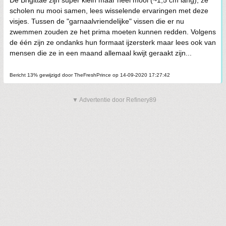
De Brigittae zijn super klein maar heel mooi (~1,5 cm lang), ze
scholen nu mooi samen, lees wisselende ervaringen met deze
visjes. Tussen de "garnaalvriendelijke" vissen die er nu
zwemmen zouden ze het prima moeten kunnen redden. Volgens
de één zijn ze ondanks hun formaat ijzersterk maar lees ook van
mensen die ze in een maand allemaal kwijt geraakt zijn...
Bericht 13% gewijzigd door TheFreshPrince op 14-09-2020 17:27:42
▼ Advertentie door Refinery89