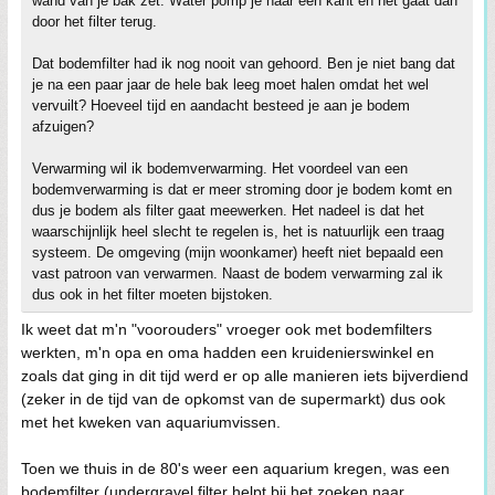
wand van je bak zet. Water pomp je naar een kant en het gaat dan
door het filter terug.
Dat bodemfilter had ik nog nooit van gehoord. Ben je niet bang dat
je na een paar jaar de hele bak leeg moet halen omdat het wel
vervuilt? Hoeveel tijd en aandacht besteed je aan je bodem
afzuigen?
Verwarming wil ik bodemverwarming. Het voordeel van een
bodemverwarming is dat er meer stroming door je bodem komt en
dus je bodem als filter gaat meewerken. Het nadeel is dat het
waarschijnlijk heel slecht te regelen is, het is natuurlijk een traag
systeem. De omgeving (mijn woonkamer) heeft niet bepaald een
vast patroon van verwarmen. Naast de bodem verwarming zal ik
dus ook in het filter moeten bijstoken.
Ik weet dat m'n "voorouders" vroeger ook met bodemfilters
werkten, m'n opa en oma hadden een kruidenierswinkel en
zoals dat ging in dit tijd werd er op alle manieren iets bijverdiend
(zeker in de tijd van de opkomst van de supermarkt) dus ook
met het kweken van aquariumvissen.
Toen we thuis in de 80's weer een aquarium kregen, was een
bodemfilter (undergravel filter helpt bij het zoeken naar