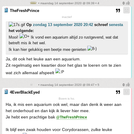
• maandag 14 september 2020 @ 09:39 • 4
TheFreshPrince
inactief
Op
zondag 13 september 2020 20:42
schreef
senesta
het volgende:
Mooi!
Ik vond een aquarium altijd zo rustgevend, wat dat
betreft mis ik het wel.
Ik kan hier gelukkig een beetje mee genieten
Ja, dit ook het leuke aan een aquarium.
Zit regelmatig een kwartier door het glas te loeren om te zien
wat zich allemaal afspeelt
• maandag 14 september 2020 @ 09:47 • 5
4EverBlackEyed
Boem is ho.
Ha, ik mis een aquarium ook wel, maar dan denk ik weer aan
het onderhoud en dan kijk ik liever hier mee.
Je hebt een prachtige bak
@TheFreshPrince
Ik blijf een zwak houden voor Corydorassen, zulke leuke