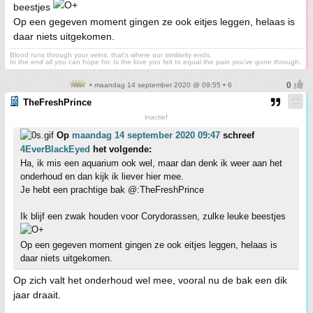
beestjes
Op een gegeven moment gingen ze ook eitjes leggen, helaas is
daar niets uitgekomen.
Blood runs through your veins, that's where our similarity ends.
In the end all you can hope for. Is the love you felt to equal the pain you've gone through.
• maandag 14 september 2020 @ 09:55 • 6
TheFreshPrince
inactief
Op
maandag 14 september 2020 09:47
schreef
4EverBlackEyed
het volgende:
Ha, ik mis een aquarium ook wel, maar dan denk ik weer aan het
onderhoud en dan kijk ik liever hier mee.
Je hebt een prachtige bak @:TheFreshPrince
Ik blijf een zwak houden voor Corydorassen, zulke leuke beestjes
Op een gegeven moment gingen ze ook eitjes leggen, helaas is
daar niets uitgekomen.
Op zich valt het onderhoud wel mee, vooral nu de bak een dik
jaar draait.