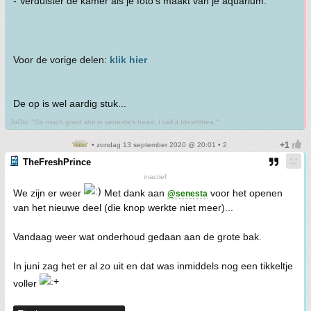
- Verduister de kamer als je foto's maakt van je aquarium.
Voor de vorige delen:
klik hier
De op is wel aardig stuk...
JoOlz: "So much good shit in senesta's head, I call it Ideahhrea."
• zondag 13 september 2020 @ 20:01 • 2
TheFreshPrince
inactief
We zijn er weer
Met dank aan
voor het openen
@senesta
van het nieuwe deel (die knop werkte niet meer)...
Vandaag weer wat onderhoud gedaan aan de grote bak.
In juni zag het er al zo uit en dat was inmiddels nog een tikkeltje
voller