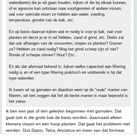
waterdieren) die je wil gaan houden, kijken of die bij elkaar kunnen,
of er agressie kan ontstaan naar soortgenoten of andere vissen,
wat voor speciale eisen ze hebben aan water, voeding,
temperatuur, grootte van de bak, etc.
En op basis daarvan kijken wat er nodig is voor je bak, wat voor
planten en decor je er in wil hebben, zand of grind, etc. Deels zal
dat ook afhangen van de vissoorten; slopen ze planten? Graven
ze? Hebben ze zand nodig? Mag het grind scherp zijn of niet?
Ronde of scherpe stenen? Hout? Etc...
En als dat allemaal bekend is, kijken welke capaciteit aan filtering
nodig is en of een type filtering praktisch en voldoende is bij dat
type waterdier.
Ik kwam uit op garnalen en daardoor weer op de "oude" manier van
filteren, wil niet zeggen dat het de beste manier is maar beproefd is
het zeker.
ik ben een jaar of tien geleden begonnen met garnalen. Dat
gaat ook in die grote bak de basis worden. daarnaast alleen
kleinere vissen en een hoop planten. Dat gaat het probleem niet
worden. Dus Daino, Tetra, Ancistrus en meer van dat formaat.
(geen guppen).