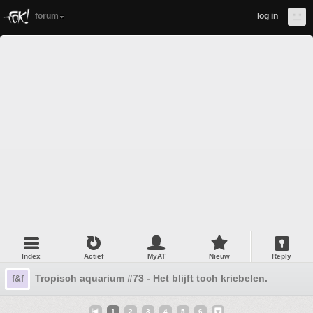
forum
log in
Index
Actief
MyAT
Nieuw
Reply
Tropisch aquarium #73 - Het blijft toch kriebelen.
f&f
1
2
3
4
5
6