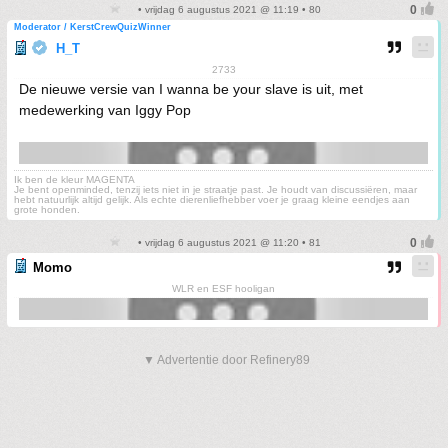
• vrijdag 6 augustus 2021 @ 11:19 • 80
Moderator / KerstCrewQuizWinner
H_T
2733
De nieuwe versie van I wanna be your slave is uit, met
medewerking van Iggy Pop
Ik ben de kleur MAGENTA
Je bent openminded, tenzij iets niet in je straatje past. Je houdt van discussiëren, maar
hebt natuurlijk altijd gelijk. Als echte dierenliefhebber voer je graag kleine eendjes aan
grote honden.
• vrijdag 6 augustus 2021 @ 11:20 • 81
Momo
WLR en ESF hooligan
▼ Advertentie door Refinery89