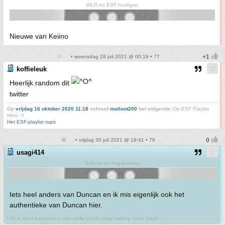
WLR en ESF hooligan
Nieuwe van Keiino
• woensdag 28 juli 2021 @ 00:19 • 77
koffieleuk
Heerlijk random dit
twitter
Op
vrijdag 16 oktober 2020 11:18
schreef
molloot200
het volgende:
De ESF Playlist
Hero :Y
Het ESF-playlist topic
• vrijdag 30 juli 2021 @ 19:41 • 78
usagi414
Subete ga ongakudesu
Iets heel anders van Duncan en ik mis eigenlijk ook het
authentieke van Duncan hier.
Life is what happens to you while you're busy making other plans