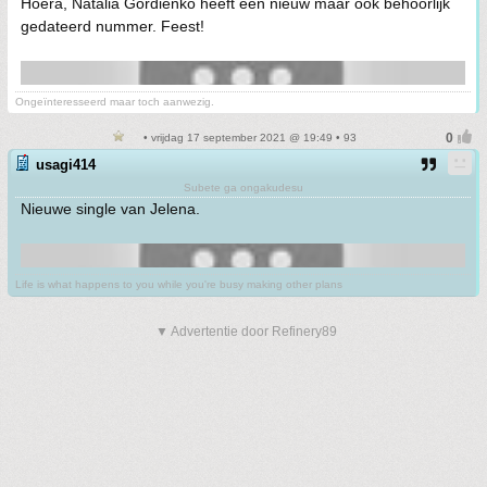
Hoera, Natalia Gordienko heeft een nieuw maar ook behoorlijk
gedateerd nummer. Feest!
Ongeïnteresseerd maar toch aanwezig.
• vrijdag 17 september 2021 @ 19:49 • 93
usagi414
Subete ga ongakudesu
Nieuwe single van Jelena.
Life is what happens to you while you're busy making other plans
▼ Advertentie door Refinery89