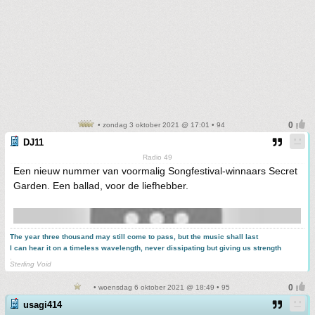
• zondag 3 oktober 2021 @ 17:01 • 94
DJ11
Radio 49
Een nieuw nummer van voormalig Songfestival-winnaars Secret
Garden. Een ballad, voor de liefhebber.
The year three thousand may still come to pass, but the music shall last
I can hear it on a timeless wavelength, never dissipating but giving us strength
.
Sterling Void
• woensdag 6 oktober 2021 @ 18:49 • 95
usagi414