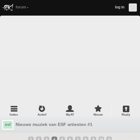
forum
log in
Index
Actief
MyAT
Nieuw
Reply
Nieuwe muziek van ESF artiesten #1
esf
1
2
3
4
5
6
7
8
9
10
11