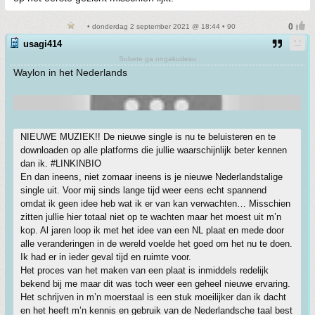
• donderdag 2 september 2021 @ 18:44 • 90
usagi414
Subete ga ongakudesu
Waylon in het Nederlands
NIEUWE MUZIEK!! De nieuwe single is nu te beluisteren en te
downloaden op alle platforms die jullie waarschijnlijk beter kennen
dan ik. #LINKINBIO
En dan ineens, niet zomaar ineens is je nieuwe Nederlandstalige
single uit. Voor mij sinds lange tijd weer eens echt spannend
omdat ik geen idee heb wat ik er van kan verwachten… Misschien
zitten jullie hier totaal niet op te wachten maar het moest uit m’n
kop. Al jaren loop ik met het idee van een NL plaat en mede door
alle veranderingen in de wereld voelde het goed om het nu te doen.
Ik had er in ieder geval tijd en ruimte voor.
Het proces van het maken van een plaat is inmiddels redelijk
bekend bij me maar dit was toch weer een geheel nieuwe ervaring.
Het schrijven in m’n moerstaal is een stuk moeilijker dan ik dacht
en het heeft m’n kennis en gebruik van de Nederlandsche taal best