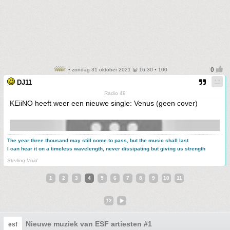
• zondag 31 oktober 2021 @ 16:30 • 100
DJ11
Radio 49
KEiiNO heeft weer een nieuwe single: Venus (geen cover)
The year three thousand may still come to pass, but the music shall last
I can hear it on a timeless wavelength, never dissipating but giving us strength
.
Sterling Void
1
2
3
4
5
6
7
8
9
10
11
12
Nieuwe muziek van ESF artiesten #1
esf