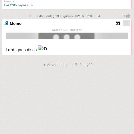
Hero :Y
Het ESF-playlist topic
• donderdag 19 augustus 2021 @ 22:09 • 84
Momo
WLR en ESF hooligan
Lordi goes disco
▼ Advertentie door Refinery89