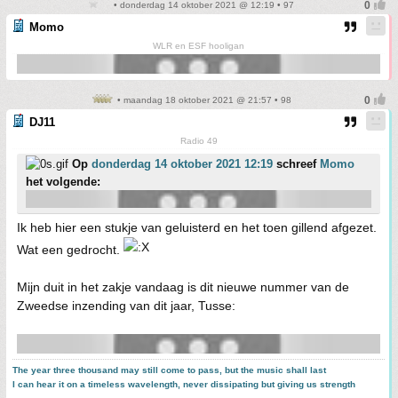
• donderdag 14 oktober 2021 @ 12:19 • 97
Momo
WLR en ESF hooligan
• maandag 18 oktober 2021 @ 21:57 • 98
DJ11
Radio 49
Op
donderdag 14 oktober 2021 12:19
schreef
Momo
het volgende:
Ik heb hier een stukje van geluisterd en het toen gillend afgezet.
Wat een gedrocht.
Mijn duit in het zakje vandaag is dit nieuwe nummer van de
Zweedse inzending van dit jaar, Tusse:
The year three thousand may still come to pass, but the music shall last
I can hear it on a timeless wavelength, never dissipating but giving us strength
.