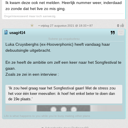
Ik kwam deze ook net melden. Heerlijk nummer weer, inderdaad
zo zonde dat het live zo mis ging.
Ongeïnteresseerd maar toch aanwezig.
• vrijdag 27 augustus 2021 @ 18:33 • 87
usagi414
Subete ga ongakudesu
Luka Cruysberghs (ex-Hooverphonic) heeft vandaag haar
debuutsingle uitgebracht.
En ze heeft de ambitie om zelf een keer naar het Songfestival te
gaan.
Zoals ze zei in een interview :
‘Ik zou heel graag naar het Songfestival gaan! Met de stress zou
het voor één keer meevallen: ik hoef het enkel beter te doen dan
de 19e plaats.’
Life is what happens to you while you're busy making other plans