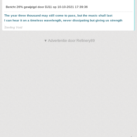
Bericht 26% gewijzigd door DJ11 op 10-10-2021 17:39:36
The year three thousand may still come to pass, but the music shall last
I can hear it on a timeless wavelength, never dissipating but giving us strength
.
Sterling Void
▼ Advertentie door Refinery89