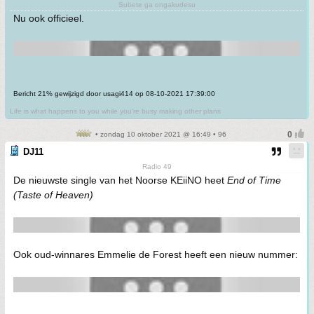
Subete ga ongakudesu
Nu ook officieel.
Bericht 21% gewijzigd door usagi414 op 08-10-2021 17:39:00
Life is what happens to you while you're busy making other plans
• zondag 10 oktober 2021 @ 16:49 • 96
DJ11
Radio 49
De nieuwste single van het Noorse KEiiNO heet
End of Time
(Taste of Heaven)
Ook oud-winnares Emmelie de Forest heeft een nieuw nummer: