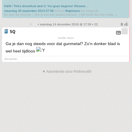
K&W / Tink's droomhuis deel 3: Vur goan beginne! Ofzoiets....
maandag 30 september 2013 07:58
schreef
Brighteyes
het volgende:
En over de chocola... Tink is van een andere planeet. ;) Die heeft dat niet nodig. ;)
• zaterdag 14 december 2019 @ 17:36 • 22
SQ
snelle trees
Ga je dan nog steeds voor dat gunmetal? Zo'n donker blad is
wel heel tijdloos
disclaimer
▼ Advertentie door Refinery89