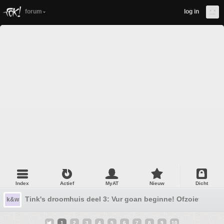
forum
log in
Index
Actief
MyAT
Nieuw
Dicht
Tink's droomhuis deel 3: Vur goan beginne! Ofzoiets....
k&w
1
2
3
4
5
6
7
8
9
10