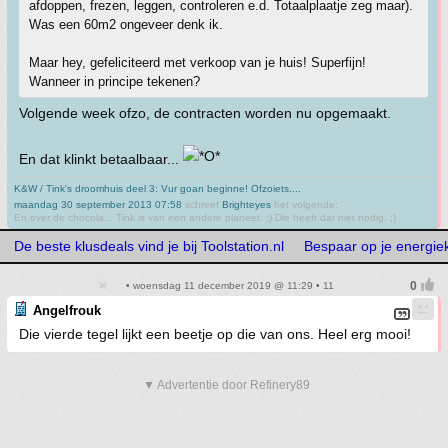
afdoppen, frezen, leggen, controleren e.d. Totaalplaatje zeg maar).
Was een 60m2 ongeveer denk ik.
Maar hey, gefeliciteerd met verkoop van je huis! Superfijn!
Wanneer in principe tekenen?
Volgende week ofzo, de contracten worden nu opgemaakt.
En dat klinkt betaalbaar...
K&W / Tink's droomhuis deel 3: Vur goan beginne! Ofzoiets....
maandag 30 september 2013 07:58
schreef
Brighteyes
het volgende:
En over de chocola... Tink is van een andere planeet. ;) Die heeft dat niet nodig. ;)
De beste klusdeals vind je bij Toolstation.nl
Bespaar op je energiek
• woensdag 11 december 2019 @ 11:29 • 11
Angelfrouk
Die vierde tegel lijkt een beetje op die van ons. Heel erg mooi!
▼ Advertentie door Refinery89