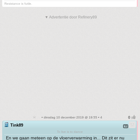
Resistance is futile.
▼ Advertentie door Refinery89
• dinsdag 10 december 2019 @ 19:55 • 4
Tink89
To live is to dance
En we gaan meteen op de vloerverwarming in... Dit zit er nu