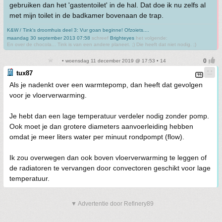
gebruiken dan het 'gastentoilet' in de hal. Dat doe ik nu zelfs al
met mijn toilet in de badkamer bovenaan de trap.
K&W / Tink's droomhuis deel 3: Vur goan beginne! Ofzoiets....
maandag 30 september 2013 07:58
schreef
Brighteyes
het volgende:
En over de chocola... Tink is van een andere planeet. ;) Die heeft dat niet nodig. ;)
• woensdag 11 december 2019 @ 17:53 • 14
tux87
Als je nadenkt over een warmtepomp, dan heeft dat gevolgen
voor je vloerverwarming.
Je hebt dan een lage temperatuur verdeler nodig zonder pomp.
Ook moet je dan grotere diameters aanvoerleiding hebben
omdat je meer liters water per minuut rondpompt (flow).
Ik zou overwegen dan ook boven vloerverwarming te leggen of
de radiatoren te vervangen door convectoren geschikt voor lage
temperatuur.
▼ Advertentie door Refinery89