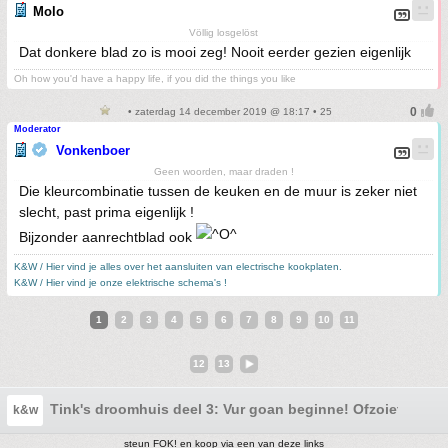
Molo
Völlig losgelöst
Dat donkere blad zo is mooi zeg! Nooit eerder gezien eigenlijk
Oh how you'd have a happy life, if you did the things you like
• zaterdag 14 december 2019 @ 18:17 • 25
Moderator
Vonkenboer
Geen woorden, maar draden !
Die kleurcombinatie tussen de keuken en de muur is zeker niet
slecht, past prima eigenlijk !
Bijzonder aanrechtblad ook
K&W / Hier vind je alles over het aansluiten van electrische kookplaten.
K&W / Hier vind je onze elektrische schema's !
1
2
3
4
5
6
7
8
9
10
11
12
13
Tink's droomhuis deel 3: Vur goan beginne! Ofzoiets....
k&w
steun FOK! en koop via een van deze links