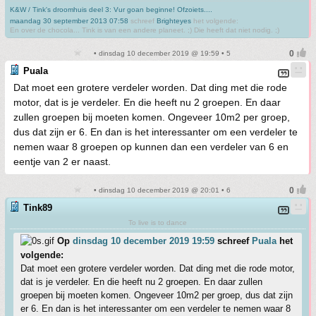
K&W / Tink's droomhuis deel 3: Vur goan beginne! Ofzoiets....
maandag 30 september 2013 07:58
schreef
Brighteyes
het volgende:
En over de chocola... Tink is van een andere planeet. ;) Die heeft dat niet nodig. ;)
• dinsdag 10 december 2019 @ 19:59 • 5
Puala
Dat moet een grotere verdeler worden. Dat ding met die rode
motor, dat is je verdeler. En die heeft nu 2 groepen. En daar
zullen groepen bij moeten komen. Ongeveer 10m2 per groep,
dus dat zijn er 6. En dan is het interessanter om een verdeler te
nemen waar 8 groepen op kunnen dan een verdeler van 6 en
eentje van 2 er naast.
• dinsdag 10 december 2019 @ 20:01 • 6
Tink89
To live is to dance
Op
dinsdag 10 december 2019 19:59
schreef
Puala
het
volgende:
Dat moet een grotere verdeler worden. Dat ding met die rode motor,
dat is je verdeler. En die heeft nu 2 groepen. En daar zullen
groepen bij moeten komen. Ongeveer 10m2 per groep, dus dat zijn
er 6. En dan is het interessanter om een verdeler te nemen waar 8