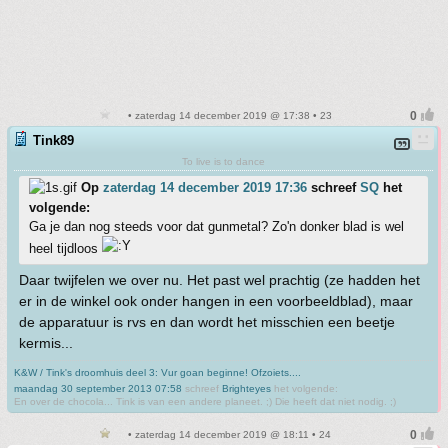
• zaterdag 14 december 2019 @ 17:38 • 23
Tink89
To live is to dance
Op
zaterdag 14 december 2019 17:36
schreef
SQ
het
volgende:
Ga je dan nog steeds voor dat gunmetal? Zo'n donker blad is wel
heel tijdloos
Daar twijfelen we over nu. Het past wel prachtig (ze hadden het
er in de winkel ook onder hangen in een voorbeeldblad), maar
de apparatuur is rvs en dan wordt het misschien een beetje
kermis...
K&W / Tink's droomhuis deel 3: Vur goan beginne! Ofzoiets....
maandag 30 september 2013 07:58
schreef
Brighteyes
het volgende:
En over de chocola... Tink is van een andere planeet. ;) Die heeft dat niet nodig. ;)
• zaterdag 14 december 2019 @ 18:11 • 24