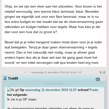
Ohja, en we zijn een vloer aan het uitzoeken. Voor boven is het
relatief eenvoudig: een warme kleur laminaat, klaar. Beneden
gingen we eigenlijk ook voor een fijne laminaat, maar er is nu
dus extra budget en dat maakt dat we de vloerverwarming gaan
uitbreiden en budget hebben voor tegels. Maar hoe kies je die
dan voor een huis dat zo groot is?
Besef dat je je toilet hangend maken moet doen voor je je toilet
laat betegelen. Tenzij je daar geen vloerverwarming + tegels
neemt. Dan is het natuurlijk niet nodig, maar je afvoer gaat
anders lopen dus als je daar wel aan de gang gaat moet het
vooraf. en een toilet vervangen valt qua kosten heel erg mee.
• woensdag 11 december 2019 @ 14:44 • 13
Tink89
To live is to dance
Op
woensdag 11 december 2019 11:57
schreef
Puala
het volgende:
Ik zie in je OP staan:
de vloerverwarming beneden uitbreiden van alleen de serre en