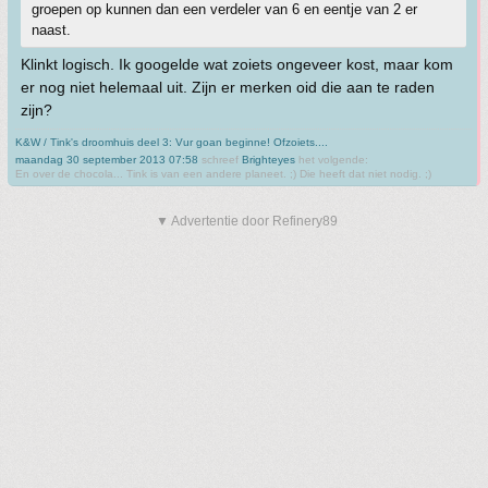
groepen op kunnen dan een verdeler van 6 en eentje van 2 er
naast.
Klinkt logisch. Ik googelde wat zoiets ongeveer kost, maar kom
er nog niet helemaal uit. Zijn er merken oid die aan te raden
zijn?
K&W / Tink's droomhuis deel 3: Vur goan beginne! Ofzoiets....
maandag 30 september 2013 07:58
schreef
Brighteyes
het volgende:
En over de chocola... Tink is van een andere planeet. ;) Die heeft dat niet nodig. ;)
▼ Advertentie door Refinery89