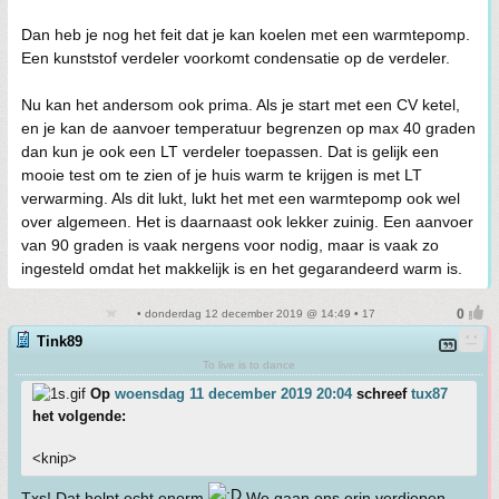
Dan heb je nog het feit dat je kan koelen met een warmtepomp.
Een kunststof verdeler voorkomt condensatie op de verdeler.
Nu kan het andersom ook prima. Als je start met een CV ketel,
en je kan de aanvoer temperatuur begrenzen op max 40 graden
dan kun je ook een LT verdeler toepassen. Dat is gelijk een
mooie test om te zien of je huis warm te krijgen is met LT
verwarming. Als dit lukt, lukt het met een warmtepomp ook wel
over algemeen. Het is daarnaast ook lekker zuinig. Een aanvoer
van 90 graden is vaak nergens voor nodig, maar is vaak zo
ingesteld omdat het makkelijk is en het gegarandeerd warm is.
• donderdag 12 december 2019 @ 14:49 • 17
Tink89
To live is to dance
Op
woensdag 11 december 2019 20:04
schreef
tux87
het volgende:
<knip>
Txs! Dat helpt echt enorm
We gaan ons erin verdiepen.