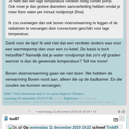
Je hebt dan een lage temperatuur verdeler nodig zonder pomp.
Ook moet je dan grotere diameters aanvoerleiding hebben omdat je
meer liters water per minuut rondpompt (flow).
Ik zou overwegen dan ook boven vloerverwarming te leggen of de
radiatoren te vervangen door convectoren geschikt voor lage
temperatuur.
Dank voor de tips! Ik wist niet dat een verdeler anders was voor
een warmtepomp dan voor een cv-ketel. De basis is toch
hetzelfde? Namelijk dat je water rondpompt dat zo'n vijf graden
warmer is dan de gewenste temperatuur? Tell me more!
Boven vloerverwarming gaan we niet doen. We hebben de
verwarming Boven nooit aan, alleen die op de badkamer. En die
zouden we kunnen vervangen.
K&W / Tink's droomhuis deel 3: Vur goan beginne! Ofzoiets....
maandag 30 september 2013 07:58
schreef
Brighteyes
het volgende:
En over de chocola... Tink is van een andere planeet. ;) Die heeft dat niet nodig. ;)
• woensdag 11 december 2019 @ 20:04 • 16
tux87
Op
woensdag 11 december 2019 19:22
schreef
Tink89