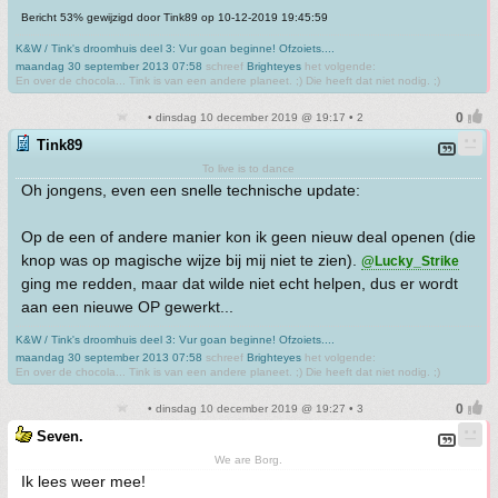
Bericht 53% gewijzigd door Tink89 op 10-12-2019 19:45:59
K&W / Tink's droomhuis deel 3: Vur goan beginne! Ofzoiets....
maandag 30 september 2013 07:58
schreef
Brighteyes
het volgende:
En over de chocola... Tink is van een andere planeet. ;) Die heeft dat niet nodig. ;)
• dinsdag 10 december 2019 @ 19:17 • 2
Tink89
To live is to dance
Oh jongens, even een snelle technische update:
Op de een of andere manier kon ik geen nieuw deal openen (die
knop was op magische wijze bij mij niet te zien).
@Lucky_Strike
ging me redden, maar dat wilde niet echt helpen, dus er wordt
aan een nieuwe OP gewerkt...
K&W / Tink's droomhuis deel 3: Vur goan beginne! Ofzoiets....
maandag 30 september 2013 07:58
schreef
Brighteyes
het volgende:
En over de chocola... Tink is van een andere planeet. ;) Die heeft dat niet nodig. ;)
• dinsdag 10 december 2019 @ 19:27 • 3
Seven.
We are Borg.
Ik lees weer mee!