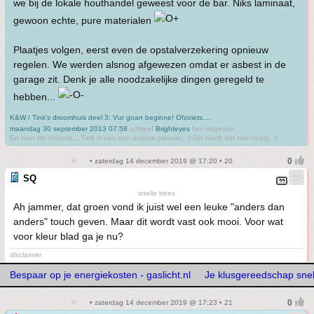
we bij de lokale houthandel geweest voor de bar. Niks laminaat,
gewoon echte, pure materialen
Plaatjes volgen, eerst even de opstalverzekering opnieuw
regelen. We werden alsnog afgewezen omdat er asbest in de
garage zit. Denk je alle noodzakelijke dingen geregeld te
hebben...
K&W / Tink's droomhuis deel 3: Vur goan beginne! Ofzoiets....
maandag 30 september 2013 07:58
schreef
Brighteyes
het volgende:
En over de chocola... Tink is van een andere planeet. ;) Die heeft dat niet nodig. ;)
• zaterdag 14 december 2019 @ 17:20 • 20
SQ
snelle trees
Ah jammer, dat groen vond ik juist wel een leuke "anders dan
anders" touch geven. Maar dit wordt vast ook mooi. Voor wat
voor kleur blad ga je nu?
disclaimer
Bespaar op je energiekosten - gaslicht.nl
Je klusgereedschap snelle
• zaterdag 14 december 2019 @ 17:23 • 21