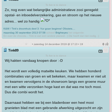
To live is to dance
Zo, nog even wat belangrijke administratieve zooi geregeld:
opstal- en inboedelverzekering, gas en stroom op het nieuwe
adres... wel zo handig
K&W / Tink's droomhuis deel 3: Vur goan beginne! Ofzoiets....
maandag 30 september 2013 07:58
schreef
Brighteyes
het volgende:
En over de chocola... Tink is van een andere planeet. ;) Die heeft dat niet nodig. ;)
• zaterdag 14 december 2019 @ 17:13 • 19
Tink89
To live is to dance
Wij hakten vandaag knopen door :-D
Het wordt een volledig matwitte keuken. We hebben honderd
combinaties van groen en wit bekeken, maar kwamen er niet uit
en kwamen vervolgens in de showroom langs een groene muur
met een witte verzonken hoge kast en dat was me toch mooi.
Dus die combi wordt het.
Daarnaast hebben we bij een bladenboer een heel mooi
granieten blad met een gebrande afwerking uitgezocht en zijn