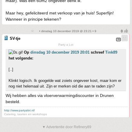
maar). Was een 60m2 ongeveer denk ik.
Maar hey, gefeliciteerd met verkoop van je huis! Superfijn!
Wanneer in principe tekenen?
• dinsdag 10 december 2019 @ 23:21 • 9
SV-tje
Party a Lot
Op
dinsdag 10 december 2019 20:01
schreef
Tink89
het volgende:
[..]
Klinkt logisch. Ik googelde wat zoiets ongeveer kost, maar kom er
nog niet helemaal uit. Zijn er merken oid die aan te raden zijn?
Wij hebben alles via vloerverwarmingdiscounter in Drunen
besteld.
http://www.partyalot.nl/
Catering, taarten en workshops
▼ Advertentie door Refinery89