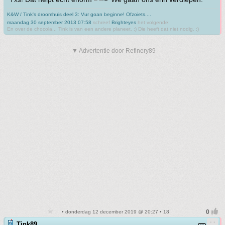
K&W / Tink's droomhuis deel 3: Vur goan beginne! Ofzoiets....
maandag 30 september 2013 07:58
schreef
Brighteyes
het volgende:
En over de chocola... Tink is van een andere planeet. ;) Die heeft dat niet nodig. ;)
▼ Advertentie door Refinery89
• donderdag 12 december 2019 @ 20:27 • 18
Tink89