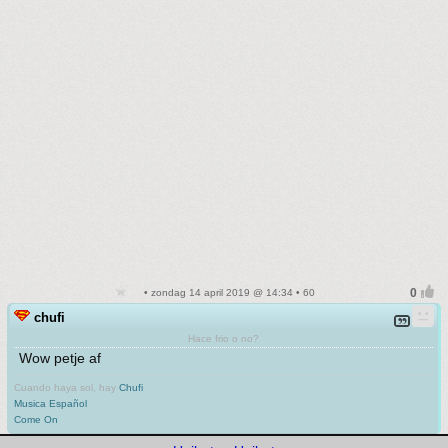
• zondag 14 april 2019 @ 14:34 • 60
chufi
Hace frio o no?
Wow petje af
Cuando haya sol, hay
Chufi
Musica Español
Come On