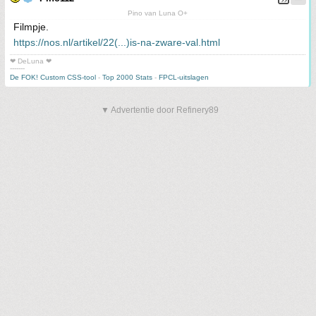
Pino van Luna O+
Filmpje.
https://nos.nl/artikel/22(...)is-na-zware-val.html
❤ DeLuna ❤
-------
De FOK! Custom CSS-tool
-
Top 2000 Stats
-
FPCL-uitslagen
▼ Advertentie door Refinery89