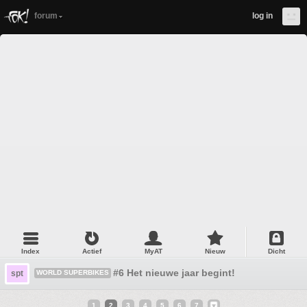
forum
log in
Index
Actief
MyAT
Nieuw
Dicht
#6 Het nieuwe jaar begint!
spt
WORLD SUPERBIKES
1
2
3
4
5
6
7