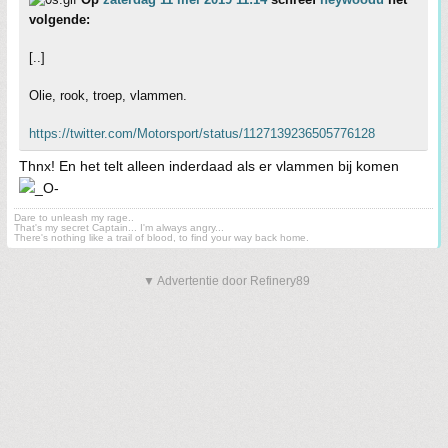
volgende:
[..]
Olie, rook, troep, vlammen.
https://twitter.com/Motorsport/status/1127139236505776128
Thnx! En het telt alleen inderdaad als er vlammen bij komen
Dare to unleash my rage..
That's my secret Captain... I'm always angry...
There's nothing like a trail of blood, to find your way back home.
▼ Advertentie door Refinery89