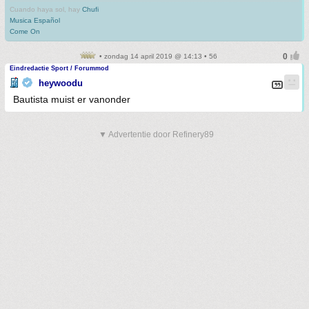
Cuando haya sol, hay
Chufi
Musica Español
Come On
• zondag 14 april 2019 @ 14:13 • 56
Eindredactie Sport / Forummod
heywoodu
Bautista muist er vanonder
▼ Advertentie door Refinery89