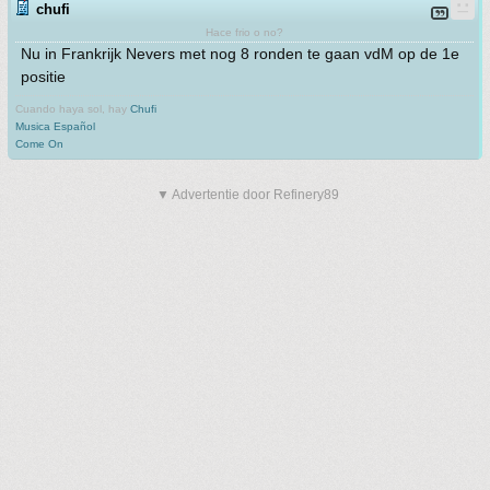
chufi
Hace frio o no?
Nu in Frankrijk Nevers met nog 8 ronden te gaan vdM op de 1e
positie
Cuando haya sol, hay
Chufi
Musica Español
Come On
▼ Advertentie door Refinery89