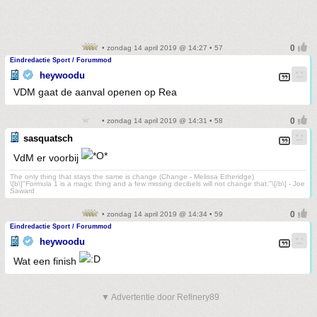
• zondag 14 april 2019 @ 14:27 • 57
Eindredactie Sport / Forummod
heywoodu
VDM gaat de aanval openen op Rea
• zondag 14 april 2019 @ 14:31 • 58
sasquatsch
VdM er voorbij
The only thing that stays the same is change (Change - Melissa Etheridge)
\[b\]"Formula 1 is a magic thing and a few missing decibels will not change that."\[/b\] - Joe
Saward
• zondag 14 april 2019 @ 14:34 • 59
Eindredactie Sport / Forummod
heywoodu
Wat een finish
▼ Advertentie door Refinery89