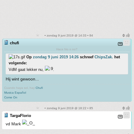
• zondag 9 juni 2019 @ 14:33 • 84
chufi
Hace frio o no?
Op
zondag 9 juni 2019 14:26
schreef
ChipsZak.
het
volgende:
VdM gaat lekker nu,
.
Hij wint gewoon...
Cuando haya sol, hay
Chufi
Musica Español
Come On
• zondag 9 juni 2019 @ 18:22 • 85
TargaFlorio
vd Mark