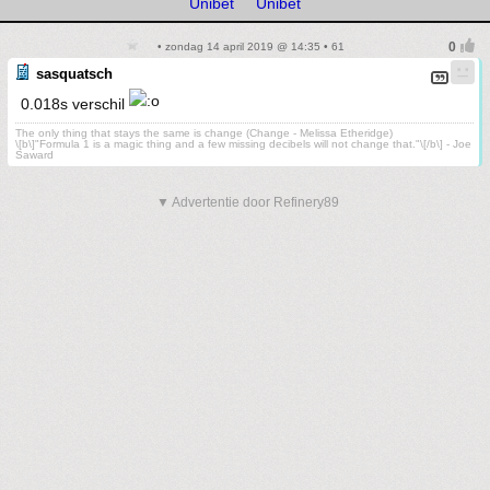
Unibet
Unibet
• zondag 14 april 2019 @ 14:35 • 61
sasquatsch
0.018s verschil
The only thing that stays the same is change (Change - Melissa Etheridge)
\[b\]"Formula 1 is a magic thing and a few missing decibels will not change that."\[/b\] - Joe
Saward
▼ Advertentie door Refinery89