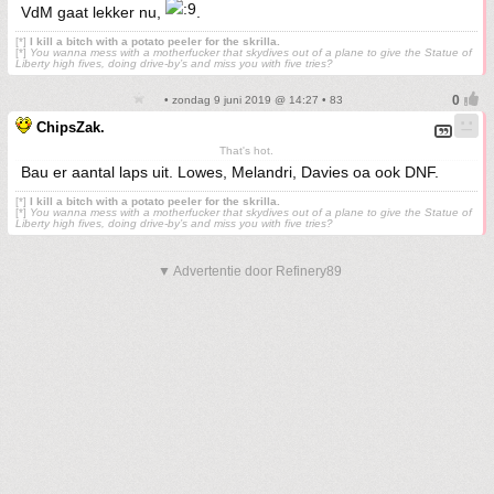
VdM gaat lekker nu,
.
[*]
I kill a bitch with a potato peeler for the skrilla.
[*]
You wanna mess with a motherfucker that skydives out of a plane to give the Statue of
Liberty high fives, doing drive-by’s and miss you with five tries?
• zondag 9 juni 2019 @ 14:27 • 83
ChipsZak.
That's hot.
Bau er aantal laps uit. Lowes, Melandri, Davies oa ook DNF.
[*]
I kill a bitch with a potato peeler for the skrilla.
[*]
You wanna mess with a motherfucker that skydives out of a plane to give the Statue of
Liberty high fives, doing drive-by’s and miss you with five tries?
▼ Advertentie door Refinery89