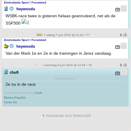
Eindredactie Sport / Forummod
heywoodu
WSBK-race twee is gisteren helaas geannuleerd, net als de
SSP300
• vrijdag 7 juni 2019 @ 21:41 • 77
Eindredactie Sport / Forummod
heywoodu
Van der Mark 1e en 2e in de trainingen in Jerez vandaag.
• zaterdag 8 juni 2019 @ 14:29 • 78
chufi
Hace frio o no?
2e nu in de race
Cuando haya sol, hay
Chufi
Musica Español
Come On
▼ Advertentie door Refinery89