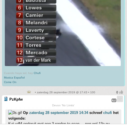
Cuando haya sol, hay
Chufi
Musica Español
Come On
• zaterdag 28 september 2019 @ 17:43 • 100
PzKpfw
Devon 'No Limits'
Op
zaterdag 28 september 2019 14:34
schreef
chufi
het
volgende:
Kut vdM onderuit met nog 3 ronden te gaan ... nog wel 13e nu