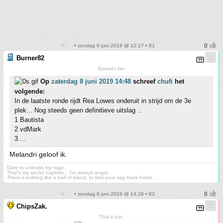
• zondag 9 juni 2019 @ 12:17 • 81
Burner82
Speedo fan
Op
zaterdag 8 juni 2019 14:48
schreef
chufi
het
volgende:
In de laatste ronde rijdt Rea Lowes onderuit in strijd om de 3e
plek... Nog steeds geen definitieve uitslag ..
1 Bautista
2 vdMark
3....
Melandri geloof ik.
Dare to unleash my rage..
That's my secret Captain... I'm always angry...
There's nothing like a trail of blood, to find your way back home.
• zondag 9 juni 2019 @ 14:26 • 82
ChipsZak.
That's hot.