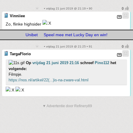
• vrijdag 21 juni 2019 @ 21:19 • 90
Vinniiee
Zo, flinke highsider
Unibet
Speel mee met Lucky Day en win!
• vrijdag 21 juni 2019 @ 21:25 • 91
TargaFlorio
Op
vrijdag 21 juni 2019 21:16
schreef
Pino112
het
volgende:
Filmpje.
https://nos.nl/artikel/22(...)is-na-zware-val.html
▼ Advertentie door Refinery89