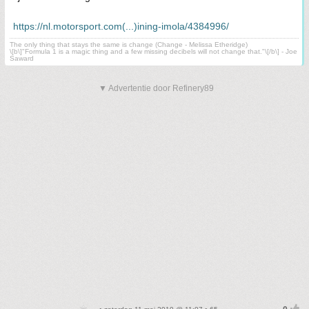
https://nl.motorsport.com(...)ining-imola/4384996/
The only thing that stays the same is change (Change - Melissa Etheridge)
\[b\]"Formula 1 is a magic thing and a few missing decibels will not change that."\[/b\] - Joe
Saward
▼ Advertentie door Refinery89