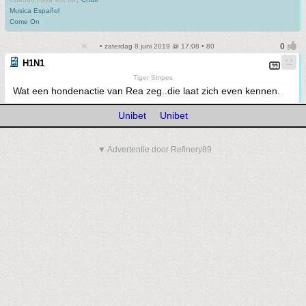
Musica Español
Come On
• zaterdag 8 juni 2019 @ 17:08 • 80
H1N1
Tiger Stripes
Wat een hondenactie van Rea zeg..die laat zich even kennen.
Unibet
Unibet
▼ Advertentie door Refinery89