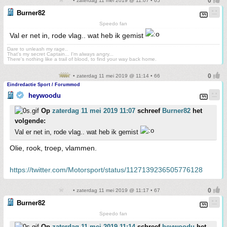
• zaterdag 11 mei 2019 @ 11:07 • 65
Burner82
Speedo fan
Val er net in, rode vlag.. wat heb ik gemist
Dare to unleash my rage..
That's my secret Captain... I'm always angry...
There's nothing like a trail of blood, to find your way back home.
• zaterdag 11 mei 2019 @ 11:14 • 66
Eindredactie Sport / Forummod
heywoodu
Op
zaterdag 11 mei 2019 11:07
schreef
Burner82
het
volgende:
Val er net in, rode vlag.. wat heb ik gemist
Olie, rook, troep, vlammen.
https://twitter.com/Motorsport/status/1127139236505776128
• zaterdag 11 mei 2019 @ 11:17 • 67
Burner82
Speedo fan
Op
zaterdag 11 mei 2019 11:14
schreef
heywoodu
het