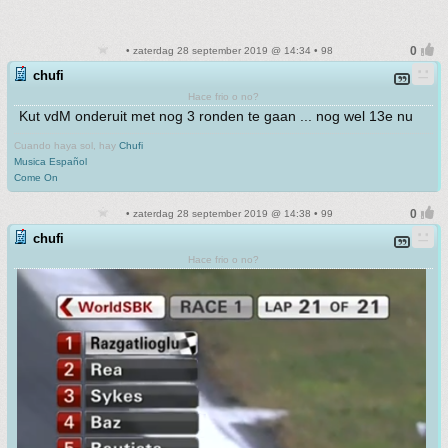
• zaterdag 28 september 2019 @ 14:34 • 98
chufi
Hace frio o no?
Kut vdM onderuit met nog 3 ronden te gaan ... nog wel 13e nu
Cuando haya sol, hay
Chufi
Musica Español
Come On
• zaterdag 28 september 2019 @ 14:38 • 99
chufi
Hace frio o no?