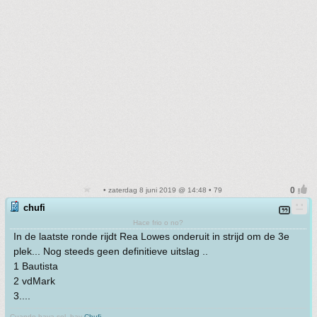
• zaterdag 8 juni 2019 @ 14:48 • 79
chufi
Hace frio o no?
In de laatste ronde rijdt Rea Lowes onderuit in strijd om de 3e
plek... Nog steeds geen definitieve uitslag ..
1 Bautista
2 vdMark
3....
Cuando haya sol, hay
Chufi