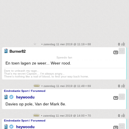
• zaterdag 11 mei 2019 @ 11:19 • 68
Burner82
Speedo fan
En toen lagen ze weer... Weer rood.
Dare to unleash my rage..
That's my secret Captain... I'm always angry...
There's nothing like a trail of blood, to find your way back home.
• zaterdag 11 mei 2019 @ 11:49 • 69
Eindredactie Sport / Forummod
heywoodu
Davies op pole, Van der Mark 8e.
• zaterdag 11 mei 2019 @ 14:00 • 70
Eindredactie Sport / Forummod
heywoodu