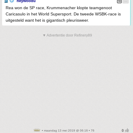
heywoodu
Rea won de SP race, Krummenacher klopte teamgenoot
Caricasulo in het World Supersport. De tweede WSBK-race is
uitgesteld want het is gigantisch pleurisweer.
▼ Advertentie door Refinery89
• maandag 13 mei 2019 @ 06:16 • 76