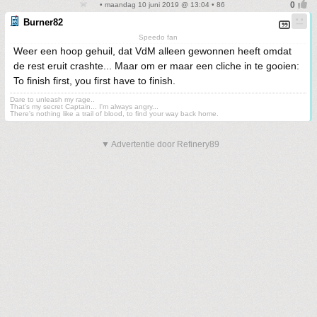
• maandag 10 juni 2019 @ 13:04 • 86
Burner82
Speedo fan
Weer een hoop gehuil, dat VdM alleen gewonnen heeft omdat
de rest eruit crashte... Maar om er maar een cliche in te gooien:
To finish first, you first have to finish.
Dare to unleash my rage..
That's my secret Captain... I'm always angry...
There's nothing like a trail of blood, to find your way back home.
▼ Advertentie door Refinery89