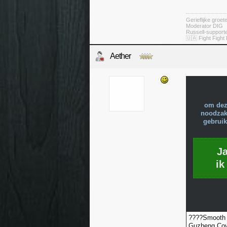
Gerieflijke groe
Moderator DIG
Russell-suppor
🇺🇦 Fight Fight 
Aether
om dez
noodzake
gebruik
J
ik
????Smooth 
Guzheng Cove