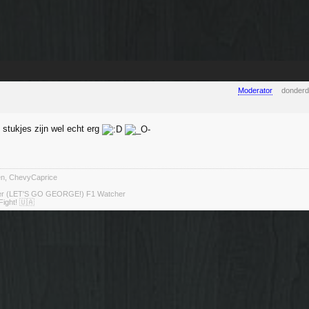
Moderator
donderd
tukjes zijn wel echt erg
ten, ChevyCaprice
ter (LET'S GO GEORGE!) F1 Watcher
Fight! 🇺🇦