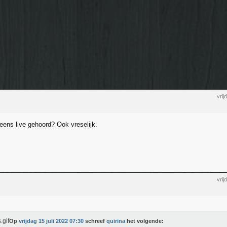
vrij
ens live gehoord? Ook vreselijk.
vrij
Op
vrijdag 15 juli 2022 07:30
schreef
quirina
het volgende: