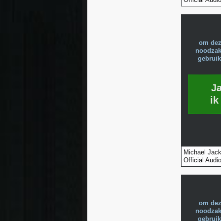
om dez
noodzake
gebruik
J
ik
Michael Jack
Official Audio
om dez
noodzake
gebruik