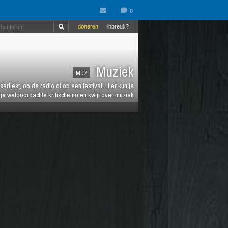
doneren
inbreuk?
Muziek
MUZ
artiest, op de radio of op een festival! Hier kun je
e weldoordachte kritische noten kwijt over muziek