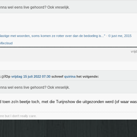
na wel eens live gehoord? Ook vreselijk.
 lastige met woorden, soms komen ze rotter over dan de bedoeling is..."
-
© just me, 2015
Mixcloud
vrij
Op
vrijdag 15 juli 2022 07:30
schreef
quirina
het volgende:
na wel eens live gehoord? Ook vreselijk.
d toen zo'n beetje toch, met die Turijnshow die uitgezonden werd (of waar wa
e but I don't really care.