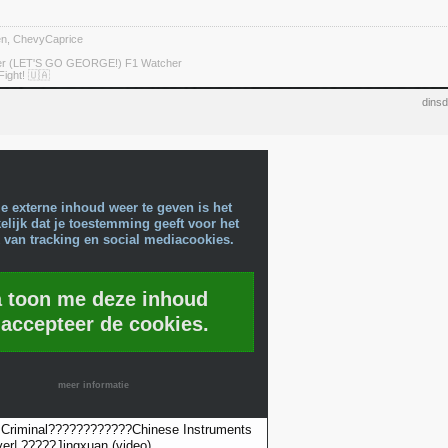
ten, ChevyCaprice
ter (LET'S GO GEORGE!) F1 Watcher
Fight! 🇺🇦
dinsd
e externe inhoud weer te geven is het
lijk dat je toestemming geeft voor het
 van tracking en social mediacookies.
a toon me deze inhoud
 accepteer de cookies.
meer informatie
Criminal????????????Chinese Instruments
r| ?????Jingxuan (video)