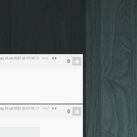
dag 15 juli 2022 @ 07:30
:28
#102
dag 15 juli 2022 @ 07:31
:14
#103