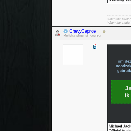
When the student
When the student 
ChevyCaprice
Multidisciplinair simcoureur
om dez
noodzake
gebruik
J
ik
Michael Jac
Official Audio