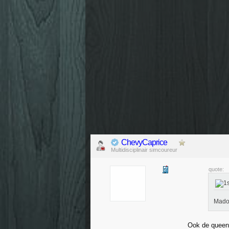
ChevyCaprice
Multidisciplinair simcoureur
quote:
Madon
Ook de queen 