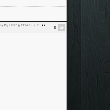
ag 19 juli 2022 @ 21:14
:08
#106