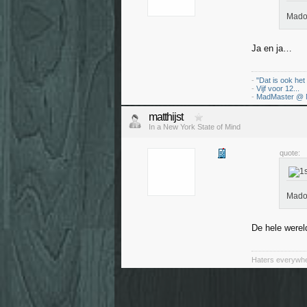
Madon
Ja en ja…
-
"Dat is ook het
-
Vijf voor 12...
-
MadMaster @ 
matthijst
In a New York State of Mind
quote:
Madon
De hele werel
Haters everywher