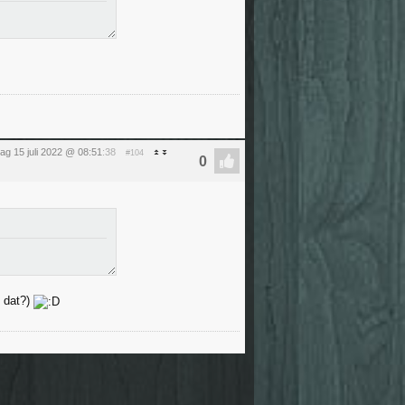
dag 15 juli 2022 @ 08:51
:38
#104
s dat?)