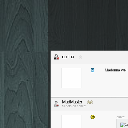
quirina
Madonna wel e
MadMaster
Schots en scheef...
quote: