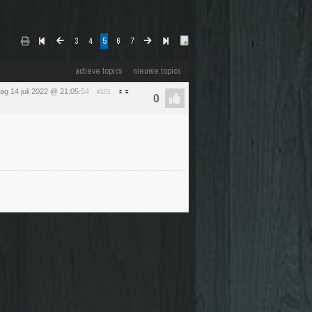
3
4
5
6
7
actieve topics
nieuwe topics
ag 14 juli 2022 @ 21:05
:54
#101