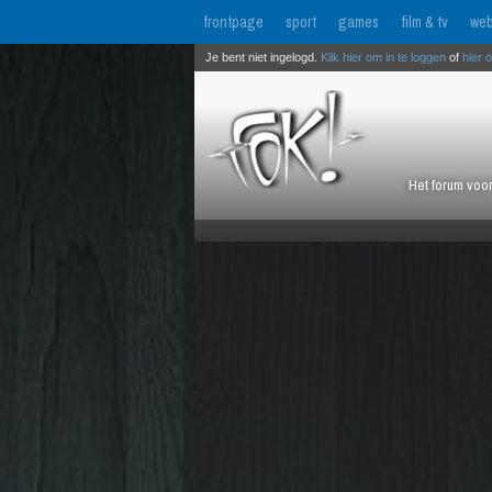
frontpage
sport
games
film & tv
web
Je bent niet ingelogd.
Klik hier om in te loggen
of
hier 
Het forum voor