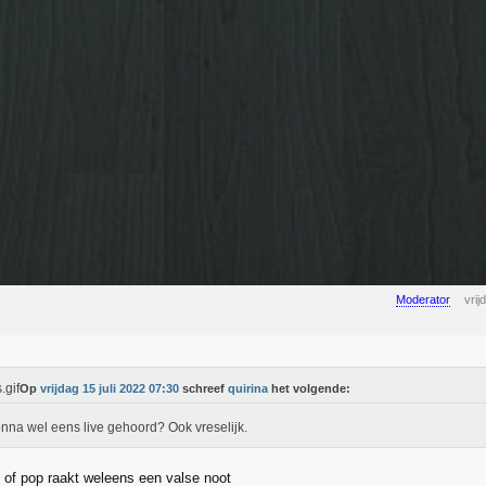
Moderator
vrij
Op
vrijdag 15 juli 2022 07:30
schreef
quirina
het volgende:
na wel eens live gehoord? Ook vreselijk.
of pop raakt weleens een valse noot