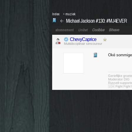
Index
»
muziek
Michael Jackson #130: #MJ4EVER
abonnement
Unibet
Coolblue
Bitvavo
ChevyCaprice
Multidisciplinair simcoureur
Oké sommige s
Gerieflijke groe
Moderator DIG
Russell-suppor
🇺🇦 Fight Fight 