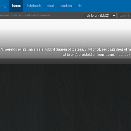
log
forum
fotoboek
chat
zoeken
dm
om een gratis account aan te maken
.
 's werelds enige universele hobby! Snaren of toetsen, vinyl of cd, eendagsvlieg of ras
al je ongebreideld enthousiasme, maar ook j