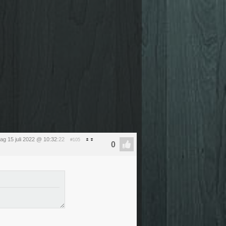
dag 15 juli 2022 @ 10:32
:22
#105