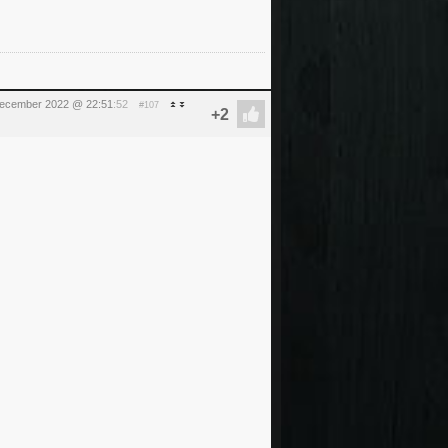
december 2022 @ 22:51
:52
#107