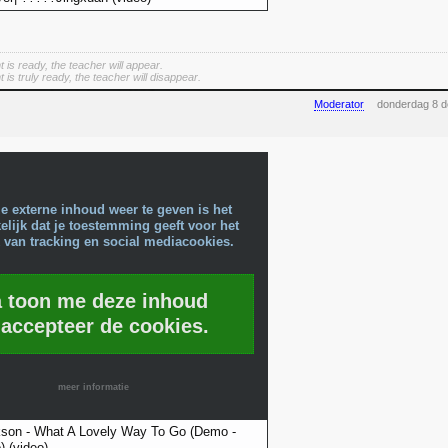
 is ready, the teacher will appear.
is truly ready, the teacher will disappear.
Moderator
donderdag 8 
e externe inhoud weer te geven is het
lijk dat je toestemming geeft voor het
 van tracking en social mediacookies.
a toon me deze inhoud
 accepteer de cookies.
meer informatie
kson - What A Lovely Way To Go (Demo -
) (video)