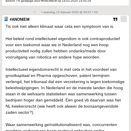
Bericht 7% gewijzigd door #ANONIEM op 14-02-2020 23:55:29
• zaterdag 15 februari 2020 @ 00:07 • 53
#ANONIEM
Tis ook niet alleen klimaat waar ceta een symptoom van is.
Het beleid rond intellectueel eigendom is ook contraproductief
voor een toekomst waar we in Nederland nog een hoop
productiviteit nodig zullen hebben ondanks/mede door
vooruitgang van robotica en andere hype woorden.
Intellectueel eigendomsrecht is met ceta in het voordeel van
grootkapitaal en Pharma opgeschoven, patent termijnen
verlengd, het tribunaal dat een verzekering is tegen toekomstige
beleidswijzigingen. In Nederland en de meeste landen die hoog
staan in de welvaarts statistieken was samenwerking tussen
bedrijven hoger dan gemiddeld. Een goed vb daarvan was het
NL kwekersrecht (wie heeft ook alweer de toonaangevendste
zaden sector?).
Waar samenwerking geïnstitutionaliseerd was, concurrenten
mochten andersmans basis matriaal gebruiken onder