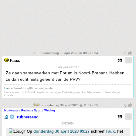
• donderdag 30 april 2020 @ 09:27 • 54
Faux.
Fan van zichzelf
Ze gaan samenwerken met Forum in Noord-Brabant. Hebben
ze dan echt niets geleerd van de PVV?
Hier
schreef tong80 het volgende:
Faux is een FOK!held, zoals dat vroeger Gellarboy en Brechtje waren. Users die je
koestert.
• donderdag 30 april 2020 @ 11:39 • 55
Moderator / Redactie Sport / Weblog
rubbereend
JUICHEN
Op
donderdag 30 april 2020 09:27
schreef
Faux.
het