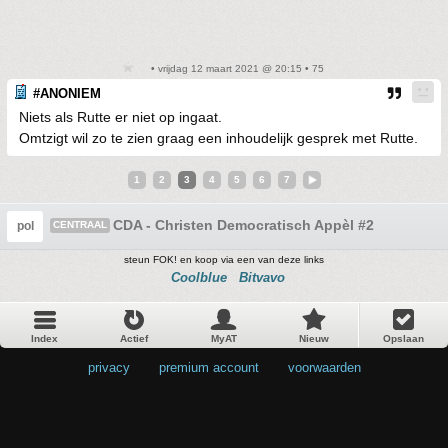
• vrijdag 12 maart 2021 @ 20:15 • 75
#ANONIEM
Niets als Rutte er niet op ingaat.
Omtzigt wil zo te zien graag een inhoudelijk gesprek met Rutte.
1
2
3
4
5
6
7
CDA - Christen Democratisch Appèl #2
pol
CENTRAAL
steun FOK! en koop via een van deze links
Coolblue
Bitvavo
Index
Actief
MyAT
Nieuw
Opslaan
privacy
•
premium account
•
voorwaarden