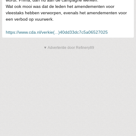
wordt. Prima, dan nu aan de campagne werken.
Wat ook mooi was dat de leden het amendementen voor
vleestaks hebben verworpen, evenals het amendementen voor
een verbod op vuurwerk.
https://www.cda.nl/verkie(...)40dd33dc7c5a06527025
▼ Advertentie door Refinery89