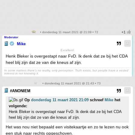
• donderdag 11 maart 2021 @ 21:09 • 72
Moderator
Mike
Excellent!
Henk Bleker is overgestapt naar FvD. Ik denk dat ze bij het CDA
heel blij zijn dat ze van die kneus af zijn.
In some matters there's no reality, only perception. Truth exists, but people have a vested
interest in not knowing it.
• donderdag 11 maart 2021 @ 21:43 • 73
#ANONIEM
Op
donderdag 11 maart 2021 21:09
schreef
Mike
het
volgende:
Henk Bleker is overgestapt naar FvD. Ik denk dat ze bij het CDA
heel blij zijn dat ze van die kneus af zijn.
Het was nou niet bepaald een visitekaartje en zo te lezen nu ook
een stuk naar rechts opgeschoven.