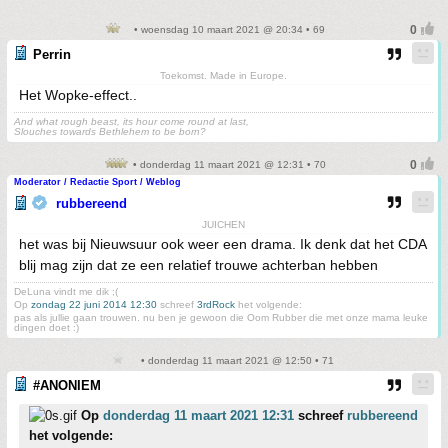
• woensdag 10 maart 2021 @ 20:34 • 69
Perrin
Toekomst. Made in Europe.
Het Wopke-effect..
And what rough beast, its hour come round at last,
Slouches towards Bethlehem to be born?
• donderdag 11 maart 2021 @ 12:31 • 70
Moderator / Redactie Sport / Weblog
rubbereend
JUICHEN
het was bij Nieuwsuur ook weer een drama. Ik denk dat het CDA
blij mag zijn dat ze een relatief trouwe achterban hebben
DeLuna vindt me dik ;(
Op
zondag 22 juni 2014 12:30
schreef
3rdRock
het volgende:
pas als jullie gaan trouwen. nu ben je gewoon die Oom Rubber die met onze mama leuke
dingen doet :)
• donderdag 11 maart 2021 @ 12:50 • 71
#ANONIEM
Op
donderdag 11 maart 2021 12:31
schreef
rubbereend
het volgende: