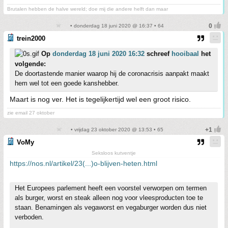
Brutalen hebben de halve wereld; doe mij die andere helft dan maar
• donderdag 18 juni 2020 @ 16:37 • 64
trein2000
Op
donderdag 18 juni 2020 16:32
schreef
hooibaal
het
volgende:
De doortastende manier waarop hij de coronacrisis aanpakt maakt
hem wel tot een goede kanshebber.
Maart is nog ver. Het is tegelijkertijd wel een groot risico.
zie email 27 oktober
• vrijdag 23 oktober 2020 @ 13:53 • 65
VoMy
Seksloos kutventje
https://nos.nl/artikel/23(...)o-blijven-heten.html
Het Europees parlement heeft een voorstel verworpen om termen
als burger, worst en steak alleen nog voor vleesproducten toe te
staan. Benamingen als vegaworst en vegaburger worden dus niet
verboden.