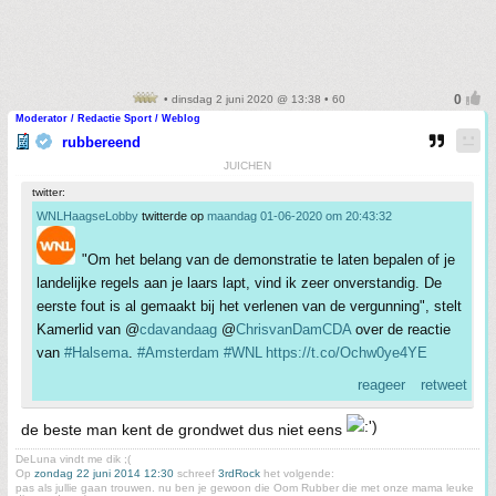
• dinsdag 2 juni 2020 @ 13:38 • 60
Moderator / Redactie Sport / Weblog
rubbereend
JUICHEN
twitter:
WNLHaagseLobby
twitterde op
maandag 01-06-2020 om 20:43:32
"Om het belang van de demonstratie te laten bepalen of je
landelijke regels aan je laars lapt, vind ik zeer onverstandig. De
eerste fout is al gemaakt bij het verlenen van de vergunning", stelt
Kamerlid van @
cdavandaag
@
ChrisvanDamCDA
over de reactie
van
#Halsema
.
#Amsterdam
#WNL
https://t.co/Ochw0ye4YE
reageer
retweet
de beste man kent de grondwet dus niet eens
DeLuna vindt me dik ;(
Op
zondag 22 juni 2014 12:30
schreef
3rdRock
het volgende:
pas als jullie gaan trouwen. nu ben je gewoon die Oom Rubber die met onze mama leuke