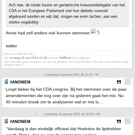
Ach nee, de totale losers en geriatrische kneuzendelegatie van het
CDA in het Europees Parlement ziet hun debiele voorstel
afgekeurd worden en wijt dat, mogen we even lachen, aan een
sterke vegalobby.
Annie had zelf anders ook kunnen stemmen
twitter
DeLuna vindt me dik ;(
Op
zondag 22 juni 2014 12:30
schreef
3rdRock
het volgende:
pas als jullie gaan trouwen. nu ben je gewoon die Oom Rubber die met onze mama leuke
dingen doet :)
• zaterdag 9 januari 2021 @ 11:42 • 67
#ANONIEM
Loopt lekker bij het CDA congres. Bij het stemmen over de paar
amendementen die nog over zijn na gisteren gaat het mis. Nu
40 minuten break om te analyseren wat er mis is....
• zaterdag 16 januari 2021 @ 16:55 • 68
#ANONIEM
`Vandaag is dan eindelijk officieel dat Hoekstra de lijsttrekker