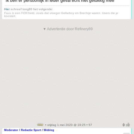
Ik ben er persoonlijk in ieder geval echt niet gelukkig mee
Hier
schreef tong80 het volgende:
Faux is een FOK!held, zoals dat vroeger Gellarboy en Brechtje waren. Users die je
koestert.
▼ Advertentie door Refinery89
• vrijdag 1 mei 2020 @ 19:25 • 57
Moderator / Redactie Sport / Weblog