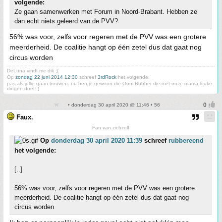
volgende:
Ze gaan samenwerken met Forum in Noord-Brabant. Hebben ze
dan echt niets geleerd van de PVV?
56% was voor, zelfs voor regeren met de PVV was een grotere
meerderheid. De coalitie hangt op één zetel dus dat gaat nog
circus worden
DeLuna vindt me dik ;(
Op
zondag 22 juni 2014 12:30
schreef
3rdRock
het volgende:
pas als jullie gaan trouwen. nu ben je gewoon die Oom Rubber die met onze mama leuke
dingen doet :)
• donderdag 30 april 2020 @ 11:46 • 56
Faux.
Fan van zichzelf
Op
donderdag 30 april 2020 11:39
schreef
rubbereend
het volgende:
[..]
56% was voor, zelfs voor regeren met de PVV was een grotere
meerderheid. De coalitie hangt op één zetel dus dat gaat nog
circus worden