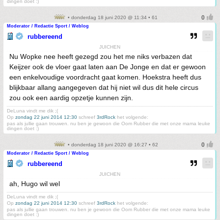
dingen doet :)
• donderdag 18 juni 2020 @ 11:34 • 61
Moderator / Redactie Sport / Weblog
rubbereend
JUICHEN
Nu Wopke nee heeft gezegd zou het me niks verbazen dat
Keijzer ook de vloer gaat laten aan De Jonge en dat er gewoon
een enkelvoudige voordracht gaat komen. Hoekstra heeft dus
blijkbaar allang aangegeven dat hij niet wil dus dit hele circus
zou ook een aardig opzetje kunnen zijn.
DeLuna vindt me dik ;(
Op
zondag 22 juni 2014 12:30
schreef
3rdRock
het volgende:
pas als jullie gaan trouwen. nu ben je gewoon die Oom Rubber die met onze mama leuke
dingen doet :)
• donderdag 18 juni 2020 @ 16:27 • 62
Moderator / Redactie Sport / Weblog
rubbereend
JUICHEN
ah, Hugo wil wel
DeLuna vindt me dik ;(
Op
zondag 22 juni 2014 12:30
schreef
3rdRock
het volgende:
pas als jullie gaan trouwen. nu ben je gewoon die Oom Rubber die met onze mama leuke
dingen doet :)