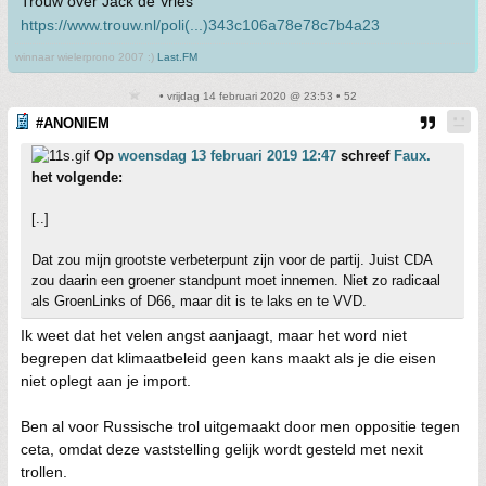
Trouw over Jack de Vries
https://www.trouw.nl/poli(...)343c106a78e78c7b4a23
winnaar wielerprono 2007 :)
Last.FM
• vrijdag 14 februari 2020 @ 23:53 • 52
#ANONIEM
Op
woensdag 13 februari 2019 12:47
schreef
Faux.
het volgende:
[..]
Dat zou mijn grootste verbeterpunt zijn voor de partij. Juist CDA
zou daarin een groener standpunt moet innemen. Niet zo radicaal
als GroenLinks of D66, maar dit is te laks en te VVD.
Ik weet dat het velen angst aanjaagt, maar het word niet
begrepen dat klimaatbeleid geen kans maakt als je die eisen
niet oplegt aan je import.
Ben al voor Russische trol uitgemaakt door men oppositie tegen
ceta, omdat deze vaststelling gelijk wordt gesteld met nexit
trollen.