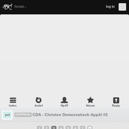
forum
log in
Index
Actief
MyAT
Nieuw
Reply
CDA - Christen Democratisch Appèl #2
pol
CENTRAAL
1
2
3
4
5
6
7