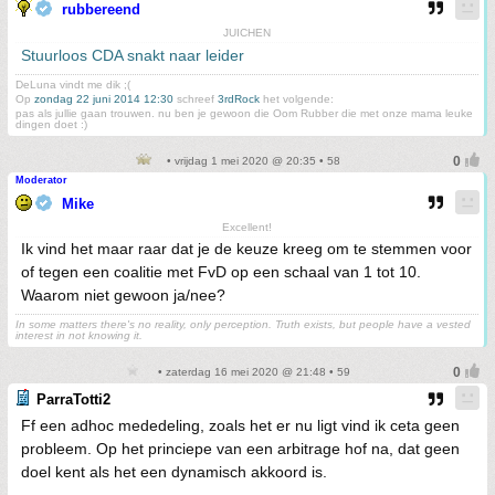
rubbereend
JUICHEN
Stuurloos CDA snakt naar leider
DeLuna vindt me dik ;(
Op
zondag 22 juni 2014 12:30
schreef
3rdRock
het volgende:
pas als jullie gaan trouwen. nu ben je gewoon die Oom Rubber die met onze mama leuke
dingen doet :)
• vrijdag 1 mei 2020 @ 20:35 • 58
Moderator
Mike
Excellent!
Ik vind het maar raar dat je de keuze kreeg om te stemmen voor
of tegen een coalitie met FvD op een schaal van 1 tot 10.
Waarom niet gewoon ja/nee?
In some matters there's no reality, only perception. Truth exists, but people have a vested
interest in not knowing it.
• zaterdag 16 mei 2020 @ 21:48 • 59
ParraTotti2
Ff een adhoc mededeling, zoals het er nu ligt vind ik ceta geen
probleem. Op het princiepe van een arbitrage hof na, dat geen
doel kent als het een dynamisch akkoord is.