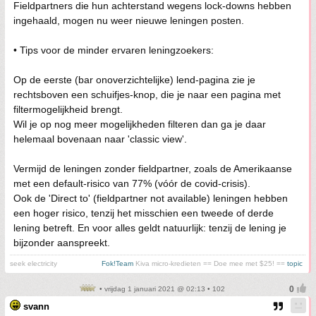
Fieldpartners die hun achterstand wegens lock-downs hebben
ingehaald, mogen nu weer nieuwe leningen posten.
• Tips voor de minder ervaren leningzoekers:
Op de eerste (bar onoverzichtelijke) lend-pagina zie je
rechtsboven een schuifjes-knop, die je naar een pagina met
filtermogelijkheid brengt.
Wil je op nog meer mogelijkheden filteren dan ga je daar
helemaal bovenaan naar 'classic view'.
Vermijd de leningen zonder fieldpartner, zoals de Amerikaanse
met een default-risico van 77% (vóór de covid-crisis).
Ook de 'Direct to' (fieldpartner not available) leningen hebben
een hoger risico, tenzij het misschien een tweede of derde
lening betreft. En voor alles geldt natuurlijk: tenzij de lening je
bijzonder aanspreekt.
seek electricity
Fok!Team
Kiva micro-kredieten == Doe mee met $25! ==
topic
• vrijdag 1 januari 2021 @ 02:13 • 102
svann