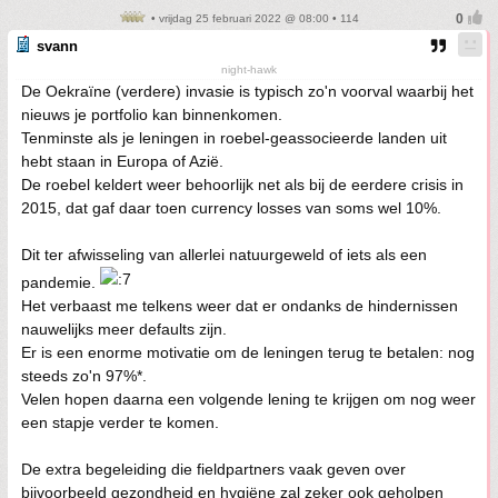
• vrijdag 25 februari 2022 @ 08:00 • 114
svann
night-hawk
De Oekraïne (verdere) invasie is typisch zo'n voorval waarbij het
nieuws je portfolio kan binnenkomen.
Tenminste als je leningen in roebel-geassocieerde landen uit
hebt staan in Europa of Azië.
De roebel keldert weer behoorlijk net als bij de eerdere crisis in
2015, dat gaf daar toen currency losses van soms wel 10%.
Dit ter afwisseling van allerlei natuurgeweld of iets als een
pandemie.
Het verbaast me telkens weer dat er ondanks de hindernissen
nauwelijks meer defaults zijn.
Er is een enorme motivatie om de leningen terug te betalen: nog
steeds zo'n 97%*.
Velen hopen daarna een volgende lening te krijgen om nog weer
een stapje verder te komen.
De extra begeleiding die fieldpartners vaak geven over
bijvoorbeeld gezondheid en hygiëne zal zeker ook geholpen