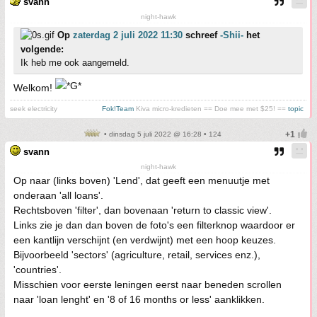
svann
night-hawk
Op
zaterdag 2 juli 2022 11:30
schreef
-Shii-
het
volgende:
Ik heb me ook aangemeld.
Welkom!
seek electricity
Fok!Team
Kiva micro-kredieten == Doe mee met $25! ==
topic
• dinsdag 5 juli 2022 @ 16:28 • 124
svann
night-hawk
Op naar (links boven) 'Lend', dat geeft een menuutje met
onderaan 'all loans'.
Rechtsboven 'filter', dan bovenaan 'return to classic view'.
Links zie je dan dan boven de foto's een filterknop waardoor er
een kantlijn verschijnt (en verdwijnt) met een hoop keuzes.
Bijvoorbeeld 'sectors' (agriculture, retail, services enz.),
'countries'.
Misschien voor eerste leningen eerst naar beneden scrollen
naar 'loan lenght' en '8 of 16 months or less' aanklikken.