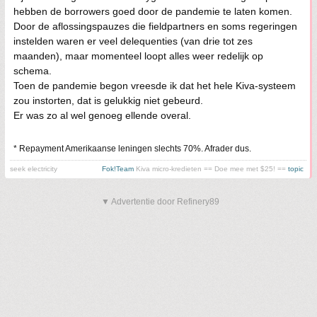
hebben de borrowers goed door de pandemie te laten komen.
Door de aflossingspauzes die fieldpartners en soms regeringen
instelden waren er veel delequenties (van drie tot zes
maanden), maar momenteel loopt alles weer redelijk op
schema.
Toen de pandemie begon vreesde ik dat het hele Kiva-systeem
zou instorten, dat is gelukkig niet gebeurd.
Er was zo al wel genoeg ellende overal.
* Repayment Amerikaanse leningen slechts 70%. Afrader dus.
seek electricity
Fok!Team
Kiva micro-kredieten == Doe mee met $25! ==
topic
▼ Advertentie door Refinery89