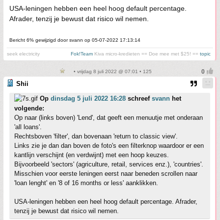
USA-leningen hebben een heel hoog default percentage.
Afrader, tenzij je bewust dat risico wil nemen.
Bericht 6% gewijzigd door svann op 05-07-2022 17:13:14
seek electricity
Fok!Team
Kiva micro-kredieten == Doe mee met $25! ==
topic
• vrijdag 8 juli 2022 @ 07:01 • 125
Shii
Op
dinsdag 5 juli 2022 16:28
schreef
svann
het
volgende:
Op naar (links boven) 'Lend', dat geeft een menuutje met onderaan
'all loans'.
Rechtsboven 'filter', dan bovenaan 'return to classic view'.
Links zie je dan dan boven de foto's een filterknop waardoor er een
kantlijn verschijnt (en verdwijnt) met een hoop keuzes.
Bijvoorbeeld 'sectors' (agriculture, retail, services enz.), 'countries'.
Misschien voor eerste leningen eerst naar beneden scrollen naar
'loan lenght' en '8 of 16 months or less' aanklikken.
USA-leningen hebben een heel hoog default percentage. Afrader,
tenzij je bewust dat risico wil nemen.