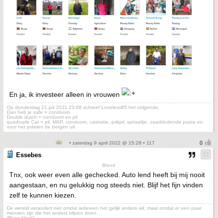
En ja, ik investeer alleen in vrouwen
Op donderdag 21 juli 2011 23:08 schreef Loveless85 het volgende:
Dan heb je safe = condoom
Double dutch = condoom en pil
quadruple Cat = pil, MAP, condoom, castratie, prikpil, spiraaltje, zaaddodende pasta en
voor het jodelen de bergen uit
• zaterdag 9 april 2022 @ 15:28 • 117
Essebes
Blond
Tnx, ook weer even alle gechecked. Auto lend heeft bij mij nooit
aangestaan, en nu gelukkig nog steeds niet. Blijf het fijn vinden
zelf te kunnen kiezen.
De wereld verandert niet omdat iedereen het gelijk anders wil, maar omdat er een paar
mensen zijn die het anders blijven doen.
(Roos Vonk)