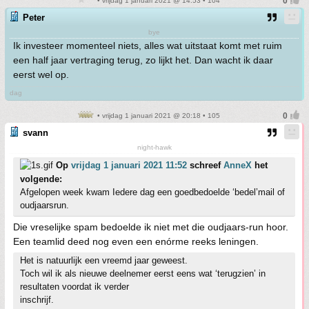
• vrijdag 1 januari 2021 @ 14:53 • 104
Peter
bye
Ik investeer momenteel niets, alles wat uitstaat komt met ruim
een half jaar vertraging terug, zo lijkt het. Dan wacht ik daar
eerst wel op.
dag
• vrijdag 1 januari 2021 @ 20:18 • 105
svann
night-hawk
Op
vrijdag 1 januari 2021 11:52
schreef
AnneX
het
volgende:
Afgelopen week kwam Iedere dag een goedbedoelde ‘bedel’mail of
oudjaarsrun.
Die vreselijke spam bedoelde ik niet met die oudjaars-run hoor.
Een teamlid deed nog even een enórme reeks leningen.
Het is natuurlijk een vreemd jaar geweest.
Toch wil ik als nieuwe deelnemer eerst eens wat ‘terugzien’ in
resultaten voordat ik verder
inschrijf.