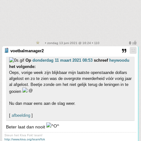
• zondag 13 juni 2021 @ 16:24 • 110
voetbalmanager2
Op
donderdag 11 maart 2021 08:53
schreef
heywoodu
het volgende:
Oeps, vorige week zijn blijkbaar mijn laatste openstaande dollars
afgelost en zo te zien was de overgrote meerderheid vóór vorig jaar
al afgelost. Beetje zonde om het niet gelijk terug de leningen in te
gooien
Nu dan maar eens aan de slag weer.
[
afbeelding
]
Beter laat dan nooit
Steun het Kiva Fok! team!
http://www.kiva.org/team/fok