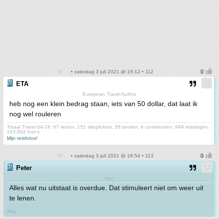
• zaterdag 3 juli 2021 @ 16:12 • 112
ETA
European Travel Author
heb nog een klein bedrag staan, iets van 50 dollar, dat laat ik
nog wel rouleren
Totaal Travel 04-24: 87 reizen, 151 vliegtickets, 58 landen, 6 continenten, 949 reisdagen,
163.804 foto's
Mijn reisfotos!
• zaterdag 3 juli 2021 @ 16:54 • 113
Peter
bye
Alles wat nu uitstaat is overdue. Dat stimuleert niet om weer uit
te lenen.
dag