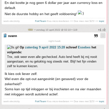
En dat kostte je nog geen 6 dollar per jaar aan currency loss en
default.
Niet de duurste hobby en het geeft voldoening!
seek electricity
Fok!Team
Kiva micro-kredieten == Doe mee met $25! ==
topic
• zondag 10 april 2022 @ 02:10 • 119
svann
night-hawk
Op
zaterdag 9 april 2022 15:28
schreef
Essebes
het
volgende:
Tnx, ook weer even alle gechecked. Auto lend heeft bij mij nooit
aangestaan, en nu gelukkig nog steeds niet. Blijf het fijn vinden
zelf te kunnen kiezen.
Ik kies ook liever zelf.
Wel even die opt-out aangevinkt (en gesaved) voor de
zekerheid?
Soms kan op tijd inloggen er bij inschieten en na vier maanden
niet inloggen wordt autolend actief.
seek electricity
Fok!Team
Kiva micro-kredieten == Doe mee met $25! ==
topic