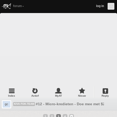
forum
log in
Index
Actief
MyAT
Nieuw
Reply
#12 - Micro-kredieten - Doe mee met $25!
gc
KIVA FOK-TEAM
1
2
3
4