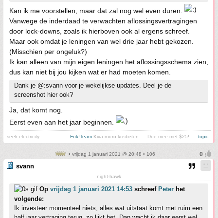
Kan ik me voorstellen, maar dat zal nog wel even duren.
Vanwege de inderdaad te verwachten aflossingsvertragingen
door lock-downs, zoals ik hierboven ook al ergens schreef.
Maar ook omdat je leningen van wel drie jaar hebt gekozen.
(Misschien per ongeluk?)
Ik kan alleen van mijn eigen leningen het aflossingsschema zien,
dus kan niet bij jou kijken wat er had moeten komen.
Dank je @:svann voor je wekelijkse updates. Deel je de
screenshot hier ook?
Ja, dat komt nog.
Eerst even aan het jaar beginnen.
seek electricity
Fok!Team
Kiva micro-kredieten == Doe mee met $25! ==
topic
• vrijdag 1 januari 2021 @ 20:48 • 106
svann
night-hawk
Op
vrijdag 1 januari 2021 14:53
schreef
Peter
het
volgende:
Ik investeer momenteel niets, alles wat uitstaat komt met ruim een
half jaar vertraging terug, zo lijkt het. Dan wacht ik daar eerst wel