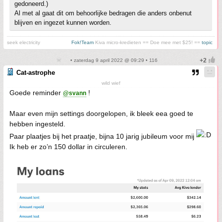
gedoneerd.)
Al met al gaat dit om behoorlijke bedragen die anders onbenut
blijven en ingezet kunnen worden.
seek electricity
Fok!Team
Kiva micro-kredieten == Doe mee met $25! ==
topic
• zaterdag 9 april 2022 @ 09:29 • 116
Cat-astrophe
wild wief
Goede reminder
!
@svann
Maar even mijn settings doorgelopen, ik bleek eea goed te
hebben ingesteld.
Paar plaatjes bij het praatje, bijna 10 jarig jubileum voor mij
Ik heb er zo’n 150 dollar in circuleren.