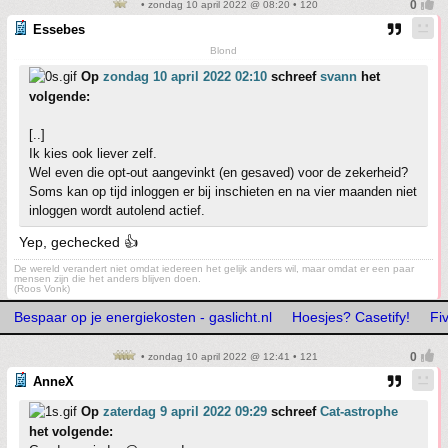
• zondag 10 april 2022 @ 08:20 • 120
Essebes
Blond
Op
zondag 10 april 2022 02:10
schreef
svann
het
volgende:
[..]
Ik kies ook liever zelf.
Wel even die opt-out aangevinkt (en gesaved) voor de zekerheid?
Soms kan op tijd inloggen er bij inschieten en na vier maanden niet
inloggen wordt autolend actief.
Yep, gechecked 👍
De wereld verandert niet omdat iedereen het gelijk anders wil, maar omdat er een paar
mensen zijn die het anders blijven doen.
(Roos Vonk)
Bespaar op je energiekosten - gaslicht.nl
Hoesjes? Casetify!
Fi
• zondag 10 april 2022 @ 12:41 • 121
AnneX
Op
zaterdag 9 april 2022 09:29
schreef
Cat-astrophe
het volgende: