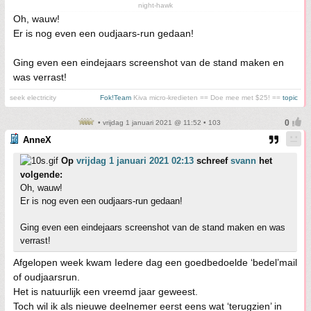
night-hawk
Oh, wauw!
Er is nog even een oudjaars-run gedaan!
Ging even een eindejaars screenshot van de stand maken en
was verrast!
seek electricity
Fok!Team
Kiva micro-kredieten == Doe mee met $25! ==
topic
• vrijdag 1 januari 2021 @ 11:52 • 103
AnneX
Op
vrijdag 1 januari 2021 02:13
schreef
svann
het
volgende:
Oh, wauw!
Er is nog even een oudjaars-run gedaan!
Ging even een eindejaars screenshot van de stand maken en was
verrast!
Afgelopen week kwam Iedere dag een goedbedoelde ‘bedel’mail
of oudjaarsrun.
Het is natuurlijk een vreemd jaar geweest.
Toch wil ik als nieuwe deelnemer eerst eens wat ‘terugzien’ in