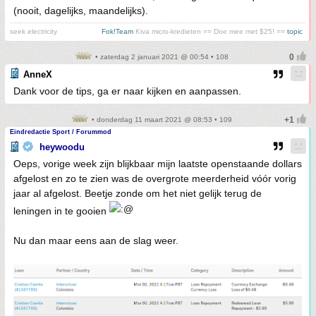
(nooit, dagelijks, maandelijks).
seek electricity
Fok!Team
Kiva micro-kredieten == Doe mee met $25! ==
topic
• zaterdag 2 januari 2021 @ 00:54 • 108
AnneX
Dank voor de tips, ga er naar kijken en aanpassen.
• donderdag 11 maart 2021 @ 08:53 • 109
Eindredactie Sport / Forummod
heywoodu
Oeps, vorige week zijn blijkbaar mijn laatste openstaande dollars
afgelost en zo te zien was de overgrote meerderheid vóór vorig
jaar al afgelost. Beetje zonde om het niet gelijk terug de
leningen in te gooien
Nu dan maar eens aan de slag weer.