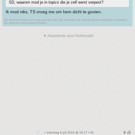
SD, waarom mod je in topics die je zelf eerst verpest?
Ik mod niks, TS vroeg me om hem dicht te gooien..
De wetenschap is er nog steeds niet uit, waarom de meest gestroomlijnde vrouwen,
de meeste weerstand bieden
▼ Advertentie door Refinery89
• zaterdag 6 juli 2019 @ 16:17 • 91