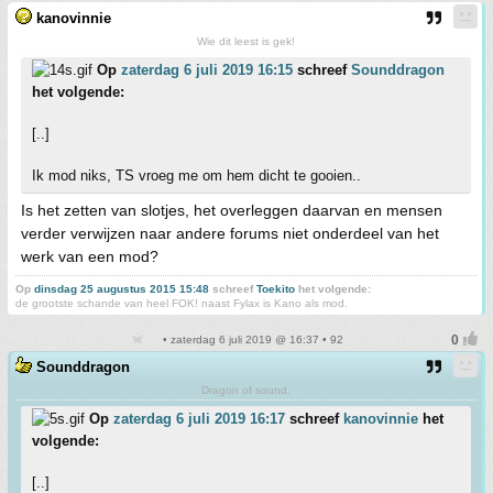
kanovinnie
Wie dit leest is gek!
Op
zaterdag 6 juli 2019 16:15
schreef
Sounddragon
het volgende:
[..]
Ik mod niks, TS vroeg me om hem dicht te gooien..
Is het zetten van slotjes, het overleggen daarvan en mensen
verder verwijzen naar andere forums niet onderdeel van het
werk van een mod?
Op
dinsdag 25 augustus 2015 15:48
schreef
Toekito
het volgende:
de grootste schande van heel FOK! naast Fylax is Kano als mod.
• zaterdag 6 juli 2019 @ 16:37 • 92
Sounddragon
Dragon of sound.
Op
zaterdag 6 juli 2019 16:17
schreef
kanovinnie
het
volgende:
[..]