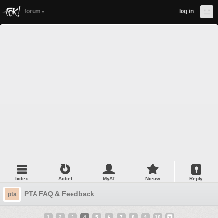
forum
log in
Index
Actief
MyAT
Nieuw
Reply
PTA FAQ & Feedback
pta
1
2
3
4
5
6
7
8
9
10