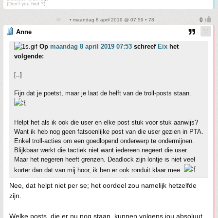
(Don't you find ?)
• maandag 8 april 2019 @ 07:59 • 78
Anne
Op
maandag 8 april 2019 07:53
schreef
Eix
het
volgende:
[..]
Fijn dat je poetst, maar je laat de helft van de troll-posts staan.
Helpt het als ik ook die user en elke post stuk voor stuk aanwijs?
Want ik heb nog geen fatsoenlijke post van die user gezien in PTA.
Enkel troll-acties om een goedlopend onderwerp te ondermijnen.
Blijkbaar werkt die tactiek niet want iedereen negeert die user.
Maar het negeren heeft grenzen. Deadlock zijn lontje is niet veel
korter dan dat van mij hoor, ik ben er ook ronduit klaar mee.
Nee, dat helpt niet per se; het oordeel zou namelijk hetzelfde
zijn.
Welke posts, die er nu nog staan, kunnen volgens jou absoluut