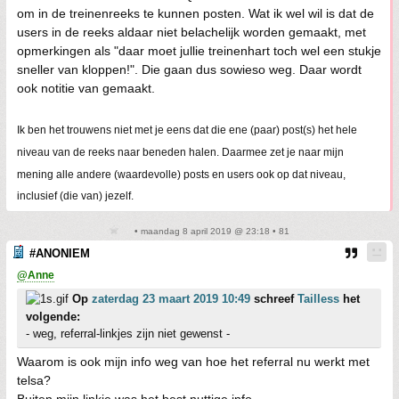
om in de treinenreeks te kunnen posten. Wat ik wel wil is dat de
users in de reeks aldaar niet belachelijk worden gemaakt, met
opmerkingen als "daar moet jullie treinenhart toch wel een stukje
sneller van kloppen!". Die gaan dus sowieso weg. Daar wordt
ook notitie van gemaakt.
Ik ben het trouwens niet met je eens dat die ene (paar) post(s) het hele
niveau van de reeks naar beneden halen. Daarmee zet je naar mijn
mening alle andere (waardevolle) posts en users ook op dat niveau,
inclusief (die van) jezelf.
• maandag 8 april 2019 @ 23:18 • 81
#ANONIEM
@Anne
Op
zaterdag 23 maart 2019 10:49
schreef
Tailless
het
volgende:
- weg, referral-linkjes zijn niet gewenst -
Waarom is ook mijn info weg van hoe het referral nu werkt met
telsa?