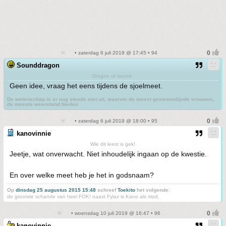
• zaterdag 6 juli 2019 @ 17:45 • 94
Sounddragon
Dragon of sound.
Geen idee, vraag het eens tijdens de sjoelmeet.
De wetenschap is er nog steeds niet uit, waarom de meest gestroomlijnde vrouwen,
de meeste weerstand bieden
• zaterdag 6 juli 2019 @ 18:00 • 95
kanovinnie
Wie dit leest is gek!
Jeetje, wat onverwacht. Niet inhoudelijk ingaan op de kwestie.
En over welke meet heb je het in godsnaam?
Op
dinsdag 25 augustus 2015 15:48
schreef
Toekito
het volgende:
de grootste schande van heel FOK! naast Fylax is Kano als mod.
• woensdag 10 juli 2019 @ 16:47 • 96
kanovinnie