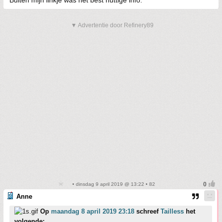
Buiten mijn linkje was het best nuttige info.
▼ Advertentie door Refinery89
• dinsdag 9 april 2019 @ 13:22 • 82
Anne
Op
maandag 8 april 2019 23:18
schreef
Tailless
het
volgende: