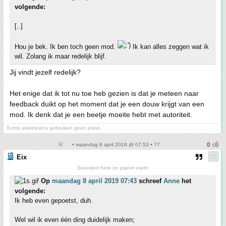
volgende:
[..]
Hou je bek. Ik ben toch geen mod.
Ik kan alles zeggen wat ik
wil. Zolang ik maar redelijk blijf.
Jij vindt jezelf redelijk?
Het enige dat ik tot nu toe heb gezien is dat je meteen naar
feedback duikt op het moment dat je een douw krijgt van een
mod. Ik denk dat je een beetje moeite hebt met autoriteit.
Echte elektriciëns gebruiken geen jokari.
• maandag 8 april 2019 @ 07:53 • 77
Eix
Stranded here on planet earth
Op
maandag 8 april 2019 07:43
schreef
Anne
het
volgende:
Ik heb even gepoetst, duh.
Wel wil ik even één ding duidelijk maken;