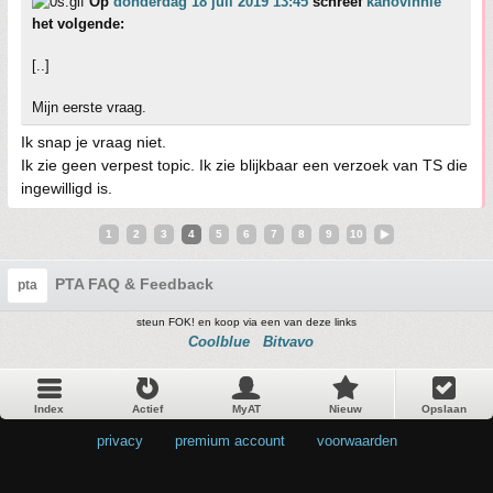
Op
donderdag 18 juli 2019 13:45
schreef
kanovinnie
het volgende:
[..]
Mijn eerste vraag.
Ik snap je vraag niet.
Ik zie geen verpest topic. Ik zie blijkbaar een verzoek van TS die
ingewilligd is.
1
2
3
4
5
6
7
8
9
10
PTA FAQ & Feedback
pta
steun FOK! en koop via een van deze links
Coolblue
Bitvavo
Index
Actief
MyAT
Nieuw
Opslaan
privacy
•
premium account
•
voorwaarden