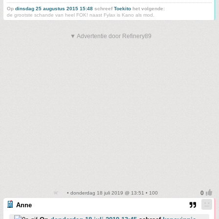
Op
dinsdag 25 augustus 2015 15:48
schreef
Toekito
het volgende:
de grootste schande van heel FOK! naast Fylax is Kano als mod.
▼ Advertentie door Refinery89
• donderdag 18 juli 2019 @ 13:51 • 100
Anne