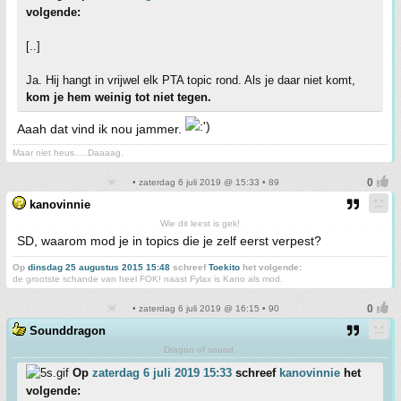
volgende:
[..]
Ja. Hij hangt in vrijwel elk PTA topic rond. Als je daar niet komt,
kom je hem weinig tot niet tegen.
Aaah dat vind ik nou jammer.
Maar niet heus.....Daaaag.
• zaterdag 6 juli 2019 @ 15:33 • 89
kanovinnie
Wie dit leest is gek!
SD, waarom mod je in topics die je zelf eerst verpest?
Op
dinsdag 25 augustus 2015 15:48
schreef
Toekito
het volgende:
de grootste schande van heel FOK! naast Fylax is Kano als mod.
• zaterdag 6 juli 2019 @ 16:15 • 90
Sounddragon
Dragon of sound.
Op
zaterdag 6 juli 2019 15:33
schreef
kanovinnie
het
volgende: