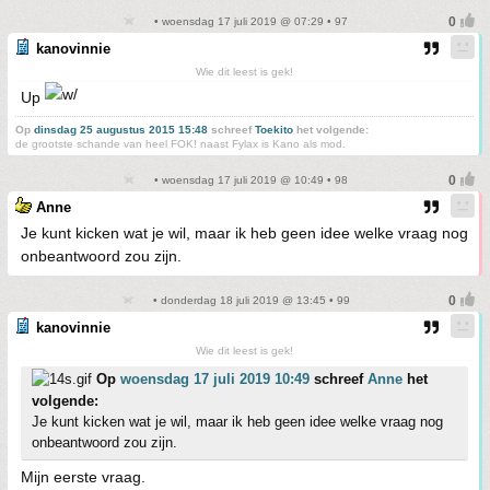
• woensdag 17 juli 2019 @ 07:29 • 97
kanovinnie
Wie dit leest is gek!
Up
Op
dinsdag 25 augustus 2015 15:48
schreef
Toekito
het volgende:
de grootste schande van heel FOK! naast Fylax is Kano als mod.
• woensdag 17 juli 2019 @ 10:49 • 98
Anne
Je kunt kicken wat je wil, maar ik heb geen idee welke vraag nog
onbeantwoord zou zijn.
• donderdag 18 juli 2019 @ 13:45 • 99
kanovinnie
Wie dit leest is gek!
Op
woensdag 17 juli 2019 10:49
schreef
Anne
het
volgende:
Je kunt kicken wat je wil, maar ik heb geen idee welke vraag nog
onbeantwoord zou zijn.
Mijn eerste vraag.