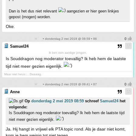
Dan is het dus niet relevant
aangezien er hier geen linkjes
gepost (mogen) worden.
Oke.
• donderdag 2 mei 2019 @ 08:59 • 86
Samuel24
ik ben een aardige jongen.
Is Souddragon nog moderator toevallig? Ik heb hem de laatste
tijd niet meer gezien eigenlijk.
Maar niet heus.....Daaaag.
• donderdag 2 mei 2019 @ 09:41 • 87
Anne
Op
donderdag 2 mei 2019 08:59
schreef
Samuel24
het
volgende:
Is Souddragon nog moderator toevallig? Ik heb hem de laatste tijd
niet meer gezien eigenlijk.
Ja. Hij hangt in vrijwel elk PTA topic rond. Als je daar niet komt,
kom je hem weinig tot niet tegen.