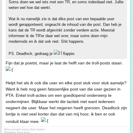
Soms doen we wel iets met een TR, en soms inderdaad niet. Jullie
weten wel hoe dat werkt.
Wat ik nu namelijk zie is dat élke post van een bepaalde user
wordt gerapporteerd, ongeacht de inhoud van die post. Dan heb je
kans dat de TR wordt afgevinkt zonder verdere actie. Meestal
informeer ik de TR'er daar wel over, maar soms doen mijn
medemods en ik dat ook niet. Shit happens.
PS. Deadlock, gedraag je
flappie.
Fijn dat je poetst, maar je laat de helft van de troll-posts staan.
Helpt het als ik ook die user en elke post stuk voor stuk aanwijs?
Want ik heb nog geen fatsoenlijke post van die user gezien in
PTA. Enkel troll-acties om een goedlopend onderwerp te
ondermijnen. Blijkbaar werkt die tactiek niet want iedereen
negeert die user. Maar het negeren heeft grenzen. Deadlock zijn
lontje is niet veel korter dan dat van mij hoor, ik ben er ook
ronduit klaar mee.
Most people keep their brains
Between their legs