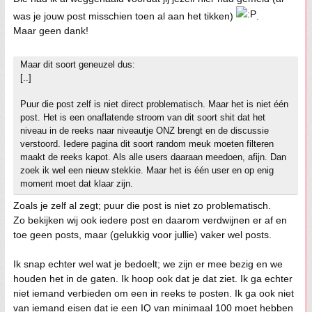
was je jouw post misschien toen al aan het tikken)
.
Maar geen dank!
Maar dit soort geneuzel dus:
[..]
Puur die post zelf is niet direct problematisch. Maar het is niet één
post. Het is een onaflatende stroom van dit soort shit dat het
niveau in de reeks naar niveautje ONZ brengt en de discussie
verstoord. Iedere pagina dit soort random meuk moeten filteren
maakt de reeks kapot. Als alle users daaraan meedoen, afijn. Dan
zoek ik wel een nieuw stekkie. Maar het is één user en op enig
moment moet dat klaar zijn.
Zoals je zelf al zegt; puur die post is niet zo problematisch.
Zo bekijken wij ook iedere post en daarom verdwijnen er af en
toe geen posts, maar (gelukkig voor jullie) vaker wel posts.
Ik snap echter wel wat je bedoelt; we zijn er mee bezig en we
houden het in de gaten. Ik hoop ook dat je dat ziet. Ik ga echter
niet iemand verbieden om een in reeks te posten. Ik ga ook niet
van iemand eisen dat ie een IQ van minimaal 100 moet hebben