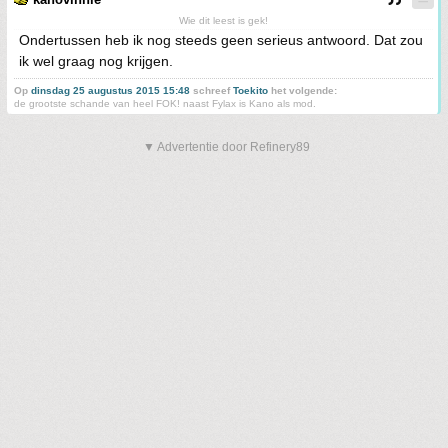
Wie dit leest is gek!
Ondertussen heb ik nog steeds geen serieus antwoord. Dat zou
ik wel graag nog krijgen.
Op
dinsdag 25 augustus 2015 15:48
schreef
Toekito
het volgende:
de grootste schande van heel FOK! naast Fylax is Kano als mod.
▼ Advertentie door Refinery89