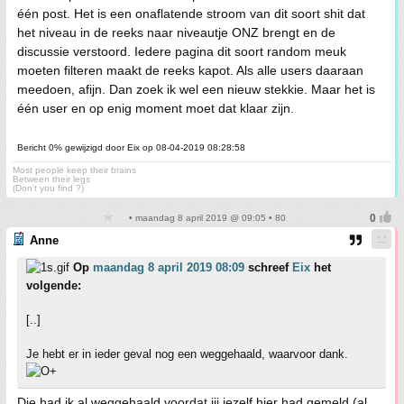
één post. Het is een onaflatende stroom van dit soort shit dat
het niveau in de reeks naar niveautje ONZ brengt en de
discussie verstoord. Iedere pagina dit soort random meuk
moeten filteren maakt de reeks kapot. Als alle users daaraan
meedoen, afijn. Dan zoek ik wel een nieuw stekkie. Maar het is
één user en op enig moment moet dat klaar zijn.
Bericht 0% gewijzigd door Eix op 08-04-2019 08:28:58
Most people keep their brains
Between their legs
(Don't you find ?)
• maandag 8 april 2019 @ 09:05 • 80
Anne
Op
maandag 8 april 2019 08:09
schreef
Eix
het
volgende:
[..]
Je hebt er in ieder geval nog een weggehaald, waarvoor dank.
Die had ik al weggehaald voordat jij jezelf hier had gemeld (al