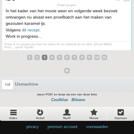
Ouwe jongere
In het kader van het mooie weer en volgende week bezoek
ontvangen nu alvast een proefbatch aan het maken van
gezouten karamel ijs.
Volgens
dit recept
.
Work in progress...
There is no greater joy than be taken for an imbecile by an idiot. (Oscar Wilde)
Poef.....gone! ©golfer
1
2
3
4
5
6
7
8
9
10
11
IJsmachine
cul
steun FOK! en koop via een van deze links
Coolblue
Bitvavo
Index
Actief
MyAT
Nieuw
Opslaan
privacy
•
premium account
•
voorwaarden