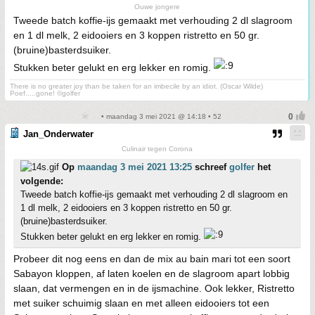
Ouwe jongere
Tweede batch koffie-ijs gemaakt met verhouding 2 dl slagroom
en 1 dl melk, 2 eidooiers en 3 koppen ristretto en 50 gr.
(bruine)basterdsuiker.
Stukken beter gelukt en erg lekker en romig.
There is no greater joy than be taken for an imbecile by an idiot. (Oscar Wilde)
Poef.....gone! ©golfer
• maandag 3 mei 2021 @ 14:18 • 52
Jan_Onderwater
Culinair tegen Corona
Op
maandag 3 mei 2021 13:25
schreef
golfer
het
volgende:
Tweede batch koffie-ijs gemaakt met verhouding 2 dl slagroom en
1 dl melk, 2 eidooiers en 3 koppen ristretto en 50 gr.
(bruine)basterdsuiker.
Stukken beter gelukt en erg lekker en romig.
Probeer dit nog eens en dan de mix au bain mari tot een soort
Sabayon kloppen, af laten koelen en de slagroom apart lobbig
slaan, dat vermengen en in de ijsmachine. Ook lekker, Ristretto
met suiker schuimig slaan en met alleen eidooiers tot een