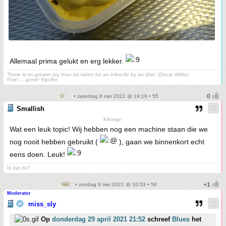
Allemaal prima gelukt en erg lekker.
There is no greater joy than be taken for an imbecile by an idiot. (Oscar Wilde)
Poef.....gone! ©golfer
• zaterdag 8 mei 2021 @ 19:16 • 55
Smallish
Kleintje!
Wat een leuk topic! Wij hebben nog een machine staan die we
nog nooit hebben gebruikt (
), gaan we binnenkort echt
eens doen. Leuk!
Is dat zo?
• zondag 9 mei 2021 @ 10:53 • 56
Moderator
miss_sly
Op
donderdag 29 april 2021 21:52
schreef
Blues
het