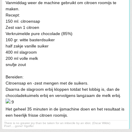
Vanmiddag weer de machine gebruikt om citroen roomijs te
maken.
Recept:
150 ml. citroensap
Zest van 1 citroen
Verkruimelde pure chocolade (85%)
160 gr. witte basterdsuiker
half zakje vanille suiker
400 ml slagroom
200 ml volle melk
snufje zout
Bereiden:
Citroensap en -zest mengen met de suikers.
Daarna de slagroom erbij kloppen totdat het lobbig is, dan de
chocoladekuimels erbij en vervolgens langzaam de melk erbij.
Het geheel 35 minuten in de ijsmachine doen en het resultaat is
een heerlijk frisse citroen roomijs.
There is no greater joy than be taken for an imbecile by an idiot. (Oscar Wilde)
Poef.....gone! ©golfer