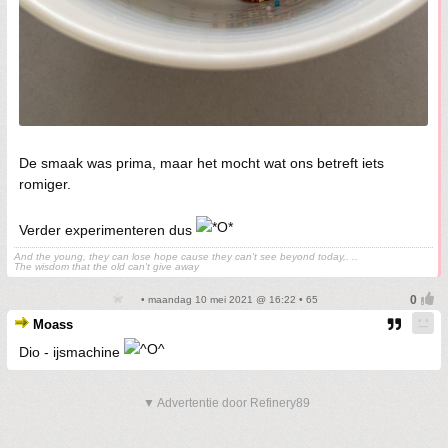
De smaak was prima, maar het mocht wat ons betreft iets
romiger.
Verder experimenteren dus
And the young, they can lose hope cause they can't see beyond today,. ..
The wisdom that the old can't give away
• maandag 10 mei 2021 @ 16:22 • 65
Moass
Dio - ijsmachine
▼ Advertentie door Refinery89