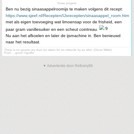
Ouwe jongere
Ben nu bezig sinaasappelroomijs te maken volgens dit recept:
https://www.sjeef.nl/Recepten/IJsrecepten/sinaasappel_room.html
met als eigen toevoeging wat limoensap voor de frisheid, een
paar gram vanillesuiker en een scheut cointreau.
Nu aan het afkoelen en later de ijsmachine in. Ben benieuwd
naar het resultaat.
There is no greater joy than be taken for an imbecile by an idiot. (Oscar Wilde)
Poef.....gone! ©golfer
▼ Advertentie door Refinery89