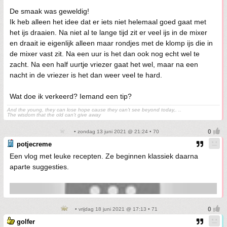
De smaak was geweldig!
Ik heb alleen het idee dat er iets niet helemaal goed gaat met
het ijs draaien. Na niet al te lange tijd zit er veel ijs in de mixer
en draait ie eigenlijk alleen maar rondjes met de klomp ijs die in
de mixer vast zit. Na een uur is het dan ook nog echt wel te
zacht. Na een half uurtje vriezer gaat het wel, maar na een
nacht in de vriezer is het dan weer veel te hard.
Wat doe ik verkeerd? Iemand een tip?
And the young, they can lose hope cause they can't see beyond today,. ..
The wisdom that the old can't give away
• zondag 13 juni 2021 @ 21:24 • 70
potjecreme
Een vlog met leuke recepten. Ze beginnen klassiek daarna
aparte suggesties.
• vrijdag 18 juni 2021 @ 17:13 • 71
golfer