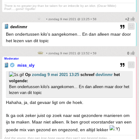
There is no greater joy than be taken for an imbecile by an idiot. (Oscar Wilde)
Poef.....gone! ©golfer
• zondag 9 mei 2021 @ 13:25 • 58
devlinmr
Ben ondertussen kilo's aangekomen... En dan alleen maar door
het lezen van dit topic
• zondag 9 mei 2021 @ 13:52 • 59
Moderator
miss_sly
Op
zondag 9 mei 2021 13:25
schreef
devlinmr
het
volgende:
Ben ondertussen kilo's aangekomen... En dan alleen maar door het
lezen van dit topic
Hahaha, ja, dat gevaar ligt om de hoek.
Ik ga ook zeker juist op zoek naar wat gezondere manieren om
ijs te maken. Maar niet alleen. Ik ben groot voorstander van een
goede mix van gezond en ongezond, en altijd lekker
And the young, they can lose hope cause they can't see beyond today,. ..