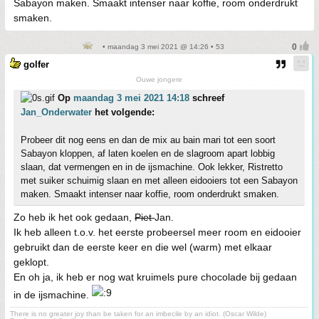
Sabayon maken. Smaakt intenser naar koffie, room onderdrukt
smaken.
• maandag 3 mei 2021 @ 14:26 • 53
golfer
Ouwe jongere
Op
maandag 3 mei 2021 14:18
schreef
Jan_Onderwater
het volgende:
Probeer dit nog eens en dan de mix au bain mari tot een soort
Sabayon kloppen, af laten koelen en de slagroom apart lobbig
slaan, dat vermengen en in de ijsmachine. Ook lekker, Ristretto
met suiker schuimig slaan en met alleen eidooiers tot een Sabayon
maken. Smaakt intenser naar koffie, room onderdrukt smaken.
Zo heb ik het ook gedaan,
Piet
Jan.
Ik heb alleen t.o.v. het eerste probeersel meer room en eidooier
gebruikt dan de eerste keer en die wel (warm) met elkaar
geklopt.
En oh ja, ik heb er nog wat kruimels pure chocolade bij gedaan
in de ijsmachine.
There is no greater joy than be taken for an imbecile by an idiot. (Oscar Wilde)