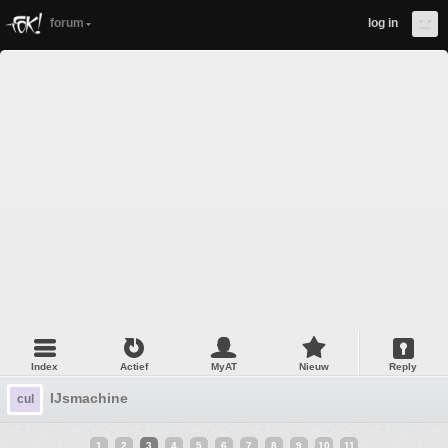
forum
log in
Index
Actief
MyAT
Nieuw
Reply
IJsmachine
cul
1
2
3
4
5
6
7
8
9
10
11