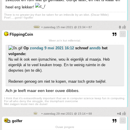
heel erg lekker!
There is no greater joy than be taken for an imbecile by an idiot. (Oscar Wilde)
Poef.....gone! ©golfer
• zaterdag 15 mei 2021 @ 23:34 • 67
FlippingCoin
Weer zo'n kut millennial.
Op
zondag 9 mei 2021 16:12
schreef
anndb
het
volgende:
Nu wil ik ook een ijsmachine, wou ik eigenlijk al maarja. Heb
eigenlijk al te veel keuken troep. En te weinig ruimte in de
diepvries (en te dik).
Redenen genoeg om niet te kopen, maar toch grote twijfel.
Ach je leeft maar een keer ouwe dibbes.
I think that it’s extraordinarily important that we in computer science keep fun in computing
For all who deny the struggle, the triumphant overcome
Met zwijgen kruist men de duivel
• zaterdag 29 mei 2021 @ 15:14 • 68
golfer
Ouwe jongere