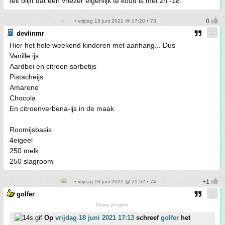
feit blijft dat een vriezer eigenlijk te koud is met zn -18.
• vrijdag 18 juni 2021 @ 17:20 • 73
devlinmr
Hier het hele weekend kinderen met aanhang... Dus
Vanille ijs
Aardbei en citroen sorbetijs
Pistacheijs
Amarene
Chocola
En citroenverbena-ijs in de maak
Roomijsbasis
4eigeel
250 melk
250 slagroom
• vrijdag 18 juni 2021 @ 21:52 • 74
golfer
Ouwe jongere
Op
vrijdag 18 juni 2021 17:13
schreef
golfer
het