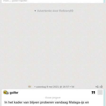
Poef.....gone! ©golfer
▼ Advertentie door Refinery89
• zaterdag 8 mei 2021 @ 16:57 • 54
golfer
Ouwe jongere
In het kader van blijven proberen vandaag Malaga-ijs en