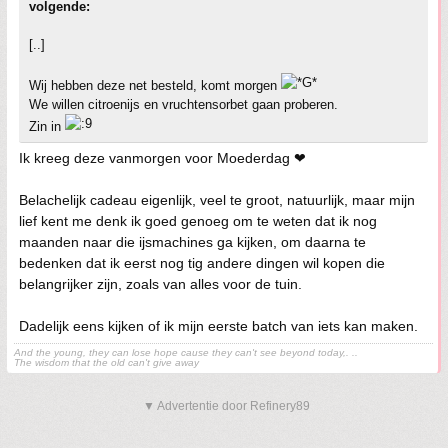
volgende:
[..]
Wij hebben deze net besteld, komt morgen
We willen citroenijs en vruchtensorbet gaan proberen.
Zin in
Ik kreeg deze vanmorgen voor Moederdag ❤
Belachelijk cadeau eigenlijk, veel te groot, natuurlijk, maar mijn
lief kent me denk ik goed genoeg om te weten dat ik nog
maanden naar die ijsmachines ga kijken, om daarna te
bedenken dat ik eerst nog tig andere dingen wil kopen die
belangrijker zijn, zoals van alles voor de tuin.
Dadelijk eens kijken of ik mijn eerste batch van iets kan maken.
And the young, they can lose hope cause they can't see beyond today,. ..
The wisdom that the old can't give away
▼ Advertentie door Refinery89