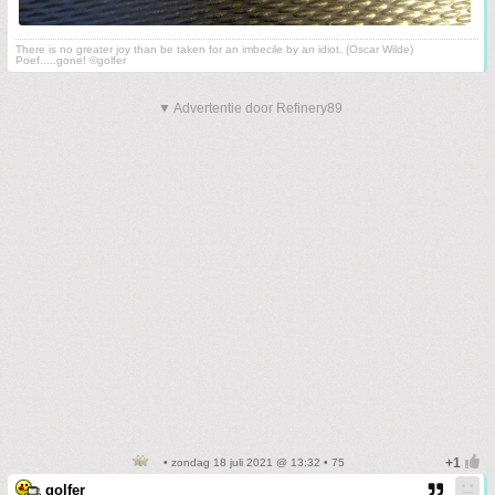
There is no greater joy than be taken for an imbecile by an idiot. (Oscar Wilde)
Poef.....gone! ©golfer
▼ Advertentie door Refinery89
• zondag 18 juli 2021 @ 13:32 • 75
golfer