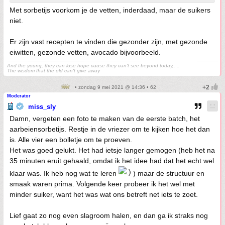
Met sorbetijs voorkom je de vetten, inderdaad, maar de suikers
niet.
Er zijn vast recepten te vinden die gezonder zijn, met gezonde
eiwitten, gezonde vetten, avocado bijvoorbeeld.
And the young, they can lose hope cause they can't see beyond today,. ..
The wisdom that the old can't give away
• zondag 9 mei 2021 @ 14:36 • 62
Moderator
miss_sly
Damn, vergeten een foto te maken van de eerste batch, het
aarbeiensorbetijs. Restje in de vriezer om te kijken hoe het dan
is. Alle vier een bolletje om te proeven.
Het was goed gelukt. Het had ietsje langer gemogen (heb het na
35 minuten eruit gehaald, omdat ik het idee had dat het echt wel
klaar was. Ik heb nog wat te leren
) maar de structuur en
smaak waren prima. Volgende keer probeer ik het wel met
minder suiker, want het was wat ons betreft net iets te zoet.
Lief gaat zo nog even slagroom halen, en dan ga ik straks nog