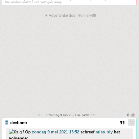
The wisdom that the old can't give away
▼ Advertentie door Refinery89
• zondag 9 mei 2021 @ 14:06 • 60
devlinmr
Op
zondag 9 mei 2021 13:52
schreef
miss_sly
het
volgende: