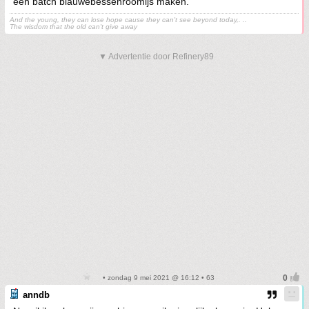
een batch blauwebessenroomijs maken.
And the young, they can lose hope cause they can't see beyond today,. ..
The wisdom that the old can't give away
▼ Advertentie door Refinery89
• zondag 9 mei 2021 @ 16:12 • 63
anndb