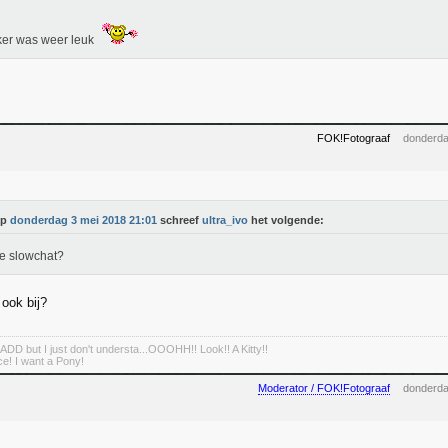
ker was weer leuk
FOK!Fotograaf
donderda
Op
donderdag 3 mei 2018 21:01
schreef
ultra_ivo
het volgende:
e slowchat?
 ook bij?
ADD but I just don't understa...OOOHH!! Look!! A Kitty!!
e! I want a Pony!
Moderator / FOK!Fotograaf
donderda