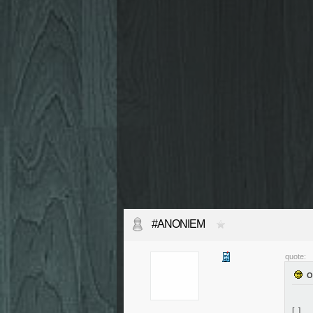
#ANONIEM
quote:
[..]