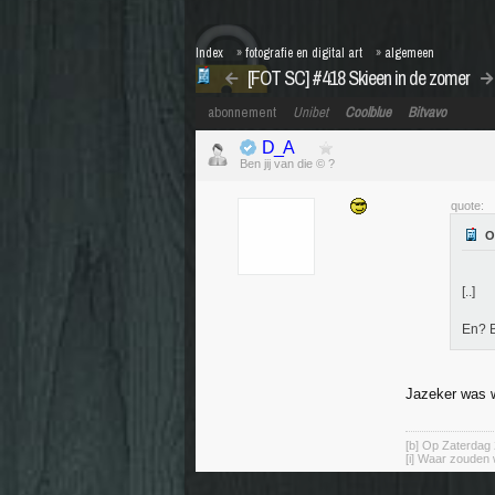
Index
»
fotografie en digital art
»
algemeen
[FOT SC] #418 Skieen in de zomer
abonnement
Unibet
Coolblue
Bitvavo
D_A
Ben jij van die © ?
quote:
[..]
En? 
Jazeker was 
[b] Op Zaterdag 
[i] Waar zouden 