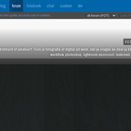
log
forum
fotoboek
chat
zoeken
dm
om een gratis account aan te maken
.
FO
hobbyist of amateur? Toon je fotografie of digital art werk, stel je vragen en deel je 
workflow, photoshop, lightroom enzovoort. Iedereen 