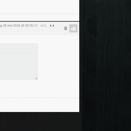
ag 26 mei 2018 @ 00:25
:40
#182