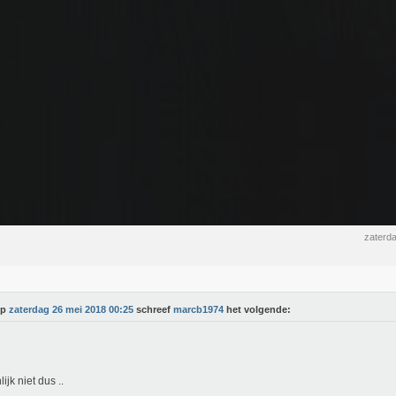
zaterd
Op
zaterdag 26 mei 2018 00:25
schreef
marcb1974
het volgende:
ijk niet dus ..