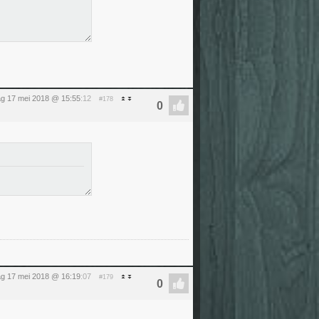
g 17 mei 2018 @ 15:55
:12
#178
g 17 mei 2018 @ 16:19
:07
#179