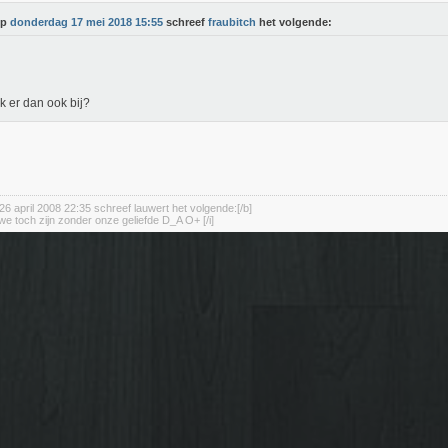
Op
donderdag 17 mei 2018 15:55
schreef
fraubitch
het volgende:
k er dan ook bij?
26 april 2008 22:35 schreef lauwert het volgende:[/b]
we toch zijn zonder onze geliefde D_A O+ [/i]