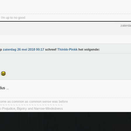
 i'm up to no good
zaterd
Op
zaterdag 26 mei 2018 00:17
schreef
Thinkk-Pinkk
het volgende:
s
dus ..
become as common as common sense was before
 ~ ~ ~ ~ ~ ~ ~ ~ ~ ~ ~ ~ ~ ~ ~ ~ ~ ~ ~ ~ ~ ~ ~ ~
To Prejudice, Bigotry and Narrow-Mindedness