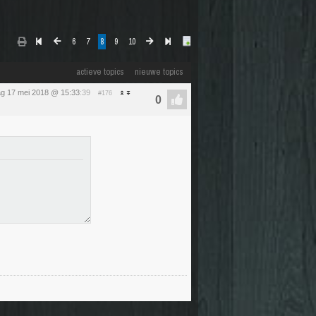
6
7
8
9
10
actieve topics
nieuwe topics
g 17 mei 2018 @ 15:33
:39
#176