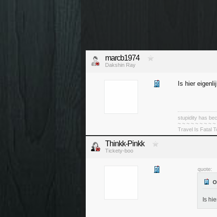
marcb1974
Dakshin Ray
Is hier eigenl
stupidity has 
~ ~ ~ ~ ~ ~ ~ ~ ~
Travel Is Fatal 
Thinkk-Pinkk
Tickety-boo
quote:
Is hi