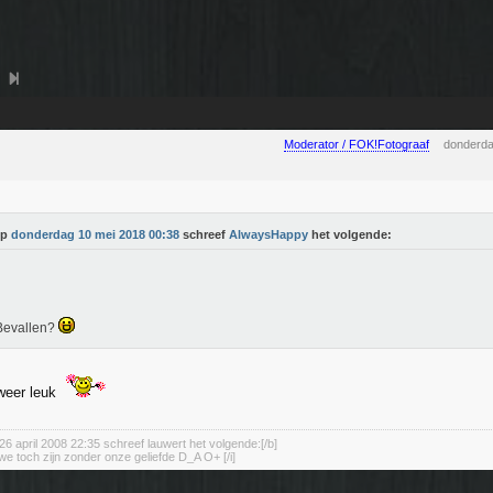
Moderator / FOK!Fotograaf
donderda
Op
donderdag 10 mei 2018 00:38
schreef
AlwaysHappy
het volgende:
Bevallen?
weer leuk
26 april 2008 22:35 schreef lauwert het volgende:[/b]
we toch zijn zonder onze geliefde D_A O+ [/i]