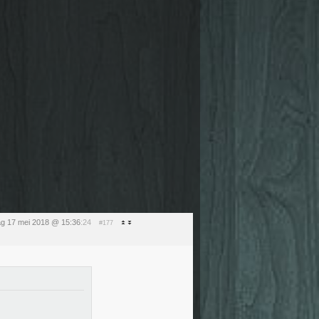
g 17 mei 2018 @ 15:36
:24
#177