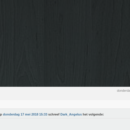
donderda
Op
donderdag 17 mei 2018 15:33
schreef
Dark_Angelus
het volgende: