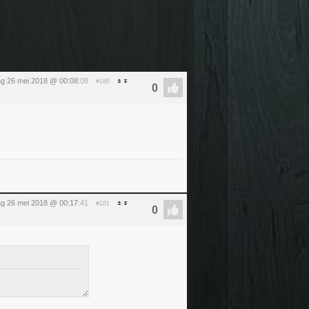
ag 26 mei 2018 @ 00:08
:08
#180
ag 26 mei 2018 @ 00:17
:41
#181