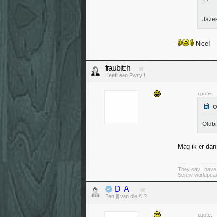
Jaze
Nice!
fraubitch
Heeft een Pwny!!
quote:
Oldbi
Mag ik er dan
They say I have 
Screw worldpeac
D_A
Ben jij van die © ?
quote: