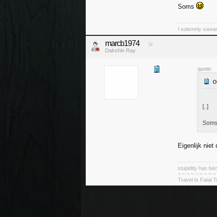
Soms
I solemnly swear
marcb1974
Dakshin Ray
quote:
[..]
Som
Eigenlijk niet 
stupidity has 
~ ~ ~ ~ ~ ~ ~ ~ ~
Travel Is Fatal 