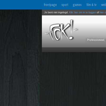
frontpage
sport
games
film & tv
web
Je bent niet ingelogd.
Klik hier om in te loggen
of
hier 
Professioneel, 