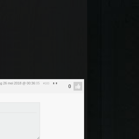
ag 26 mei 2018 @ 00:36
:05
#183