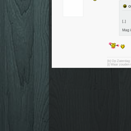
[..]
Mag i
[b] Op Zaterdag 
[i] Waar zouden 