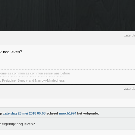
zaterd
ijk nog leven?
become as common as common sense was before
 ~ ~ ~ ~ ~ ~ ~ ~ ~ ~ ~ ~ ~ ~ ~ ~ ~ ~ ~ ~ ~ ~ ~ ~
To Prejudice, Bigotry and Narrow-Mindedness
zaterd
Op
zaterdag 26 mei 2018 00:08
schreef
marcb1974
het volgende:
er eigenlijk nog leven?