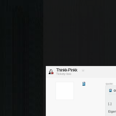
Thinkk-Pinkk
Tickety-boo
quote:
[..]
Eigenl