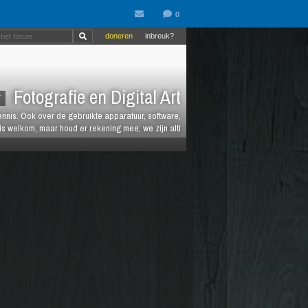
doneren
inbreuk?
Fotografie en Digital Art
T
kennis. Ook over de gebruikte apparatuur, software,
is welkom, maar houd er rekening mee; we zijn alti