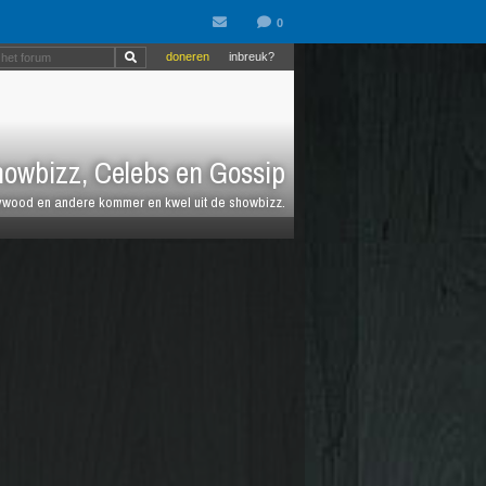
doneren
inbreuk?
owbizz, Celebs en Gossip
llywood en andere kommer en kwel uit de showbizz.