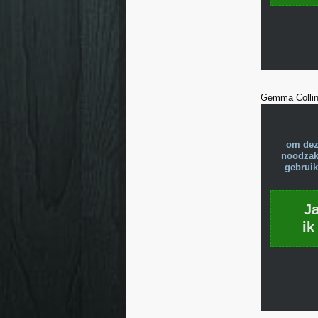
Gemma Colli
om dez
noodzake
gebruik
J
ik