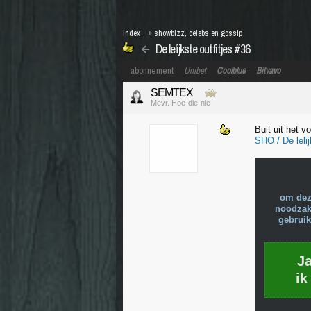
Index
»
showbizz, celebs en gossip
De lelijkste outfitjes #36
abonnement
Unibet
Coolblue
Bitvavo
SEMTEX
Mevr. Hoe-die-nie
Buit uit het vo
SHO / De lelij
om dez
noodzake
gebruik
J
ik