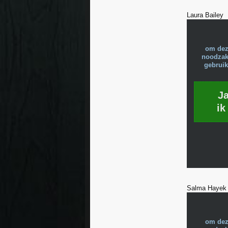
Laura Bailey
om dez
noodzake
gebruik
J
ik
Salma Hayek
om dez