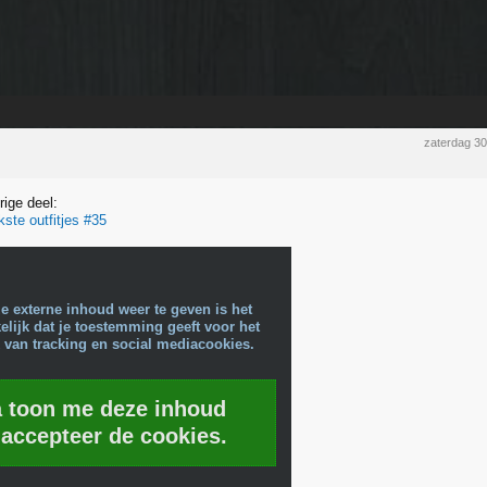
zaterdag 3
rige deel:
kste outfitjes #35
e externe inhoud weer te geven is het
lijk dat je toestemming geeft voor het
 van tracking en social mediacookies.
a toon me deze inhoud
 accepteer de cookies.