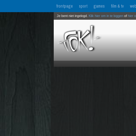
frontpage
sport
games
film & tv
web
Je bent niet ingelogd.
Klik hier om in te loggen
of
hier 