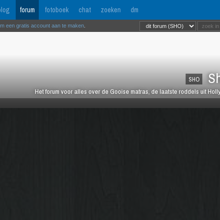
log
forum
fotoboek
chat
zoeken
dm
om een gratis account aan te maken
.
Sh
SHO
Het forum voor alles over de Gooise matras, de laatste roddels uit Ho