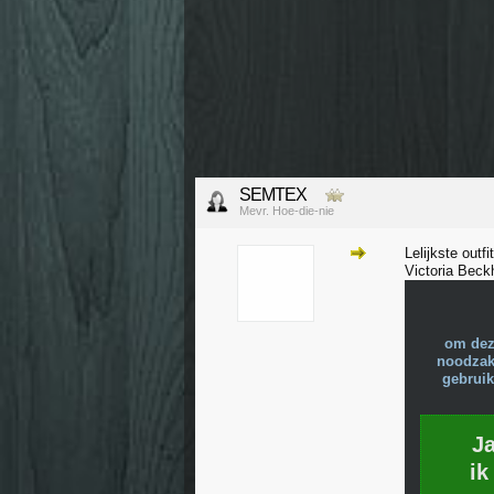
SEMTEX
Mevr. Hoe-die-nie
Lelijkste outf
Victoria Bec
om dez
noodzake
gebruik
J
ik