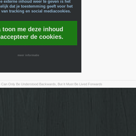
e externe inhoud weer te geven is het
lijk dat je toestemming geeft voor het
 van tracking en social mediacookies.
a toon me deze inhoud
 accepteer de cookies.
meer informatie
fe Can Only Be Understood Backwards, But It Must Be Lived Forwards