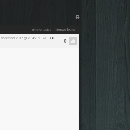
actieve topics
nieuwe topics
0 december 2017 @ 20:45
:09
#1