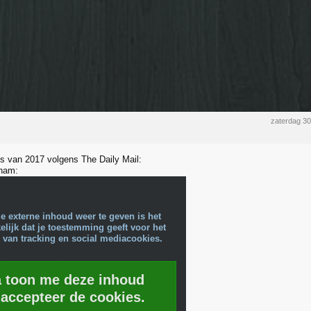
zaterdag 3
its van 2017 volgens The Daily Mail:
kham:
e externe inhoud weer te geven is het
lijk dat je toestemming geeft voor het
 van tracking en social mediacookies.
a toon me deze inhoud
 accepteer de cookies.