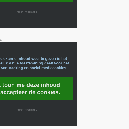
meer informatie
ns
e externe inhoud weer te geven is het
lijk dat je toestemming geeft voor het
 van tracking en social mediacookies.
a toon me deze inhoud
 accepteer de cookies.
meer informatie