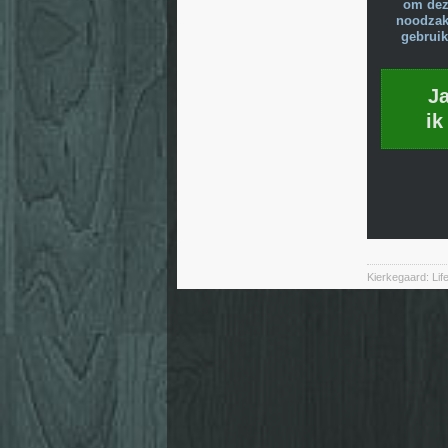
om dez
noodzake
gebruik
J
ik
Kierkegaard: Li