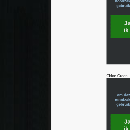
noodzake
gebruik
J
ik
Chloe Green
om dez
noodzake
gebruik
J
ik