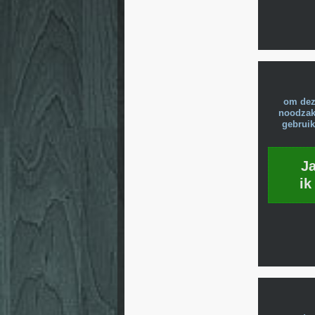
om dez
noodzake
gebruik
J
ik