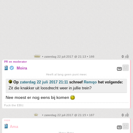
• zaterdag 22 juli 2017 @ 21:13 • 166
PR en moderator
Moira
Heeft al lang geen punt meer.
Op
zaterdag 22 juli 2017 21:11
schreef
Remqo
het volgende:
Zit die knakker uit loosdrecht weer in jullie trein?
Nee moest er nog eens bij komen
Fuck the EBU.
• zaterdag 22 juli 2017 @ 21:15 • 167
roze
Ama
Hypa Hypa