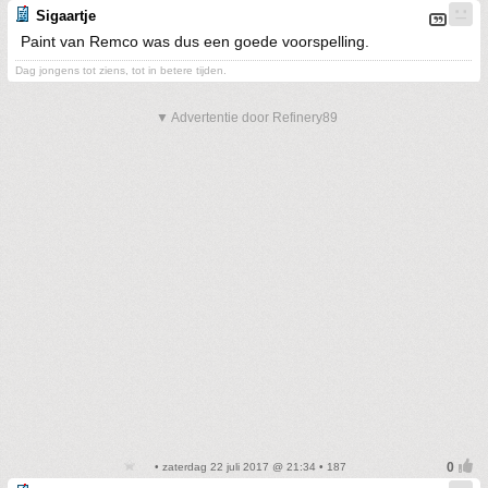
Sigaartje
Paint van Remco was dus een goede voorspelling.
Dag jongens tot ziens, tot in betere tijden.
▼ Advertentie door Refinery89
• zaterdag 22 juli 2017 @ 21:34 • 187