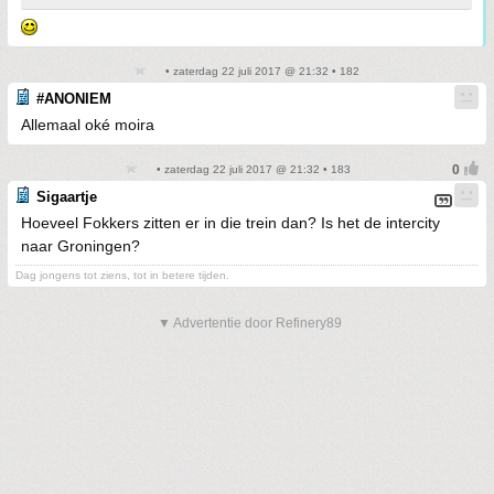
• zaterdag 22 juli 2017 @ 21:32 • 182
#ANONIEM
Allemaal oké moira
• zaterdag 22 juli 2017 @ 21:32 • 183
Sigaartje
Hoeveel Fokkers zitten er in die trein dan? Is het de intercity
naar Groningen?
Dag jongens tot ziens, tot in betere tijden.
▼ Advertentie door Refinery89