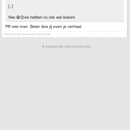
[..]
Nee 😁😊we hebben nu ook wat leukers
Pff nee man. Beter doe jij even je verhaal.
Your beauty never ever scared me.
▼ Advertentie door Refinery89