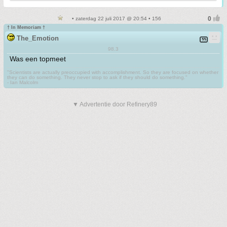
• zaterdag 22 juli 2017 @ 20:54 • 156
† In Memoriam †
The_Emotion
98.3
Was een topmeet
"Scientists are actually preoccupied with accomplishment. So they are focused on whether
they can do something. They never stop to ask if they should do something."
- Ian Malcolm
▼ Advertentie door Refinery89