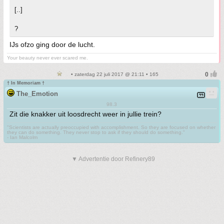
[..]
?
IJs ofzo ging door de lucht.
Your beauty never ever scared me.
• zaterdag 22 juli 2017 @ 21:11 • 165
† In Memoriam †
The_Emotion
98.3
Zit die knakker uit loosdrecht weer in jullie trein?
"Scientists are actually preoccupied with accomplishment. So they are focused on whether
they can do something. They never stop to ask if they should do something."
- Ian Malcolm
▼ Advertentie door Refinery89