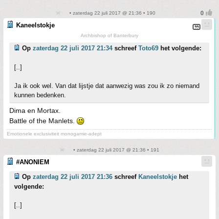
• zaterdag 22 juli 2017 @ 21:36 • 190
Kaneelstokje
Archbishop of Banterbury
Op
zaterdag 22 juli 2017 21:34
schreef
Toto69
het volgende:
[..]
Ja ik ook wel. Van dat lijstje dat aanwezig was zou ik zo niemand
kunnen bedenken.
Dima en Mortax.
Battle of the Manlets.
Emotionele exclusiviteit monogamie-adept
• zaterdag 22 juli 2017 @ 21:36 • 191
#ANONIEM
Op
zaterdag 22 juli 2017 21:36
schreef
Kaneelstokje
het
volgende:
[..]