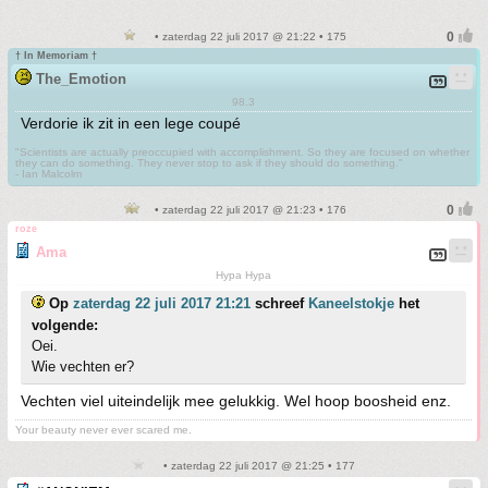
• zaterdag 22 juli 2017 @ 21:22 • 175
† In Memoriam †
The_Emotion
98.3
Verdorie ik zit in een lege coupé
"Scientists are actually preoccupied with accomplishment. So they are focused on whether
they can do something. They never stop to ask if they should do something."
- Ian Malcolm
• zaterdag 22 juli 2017 @ 21:23 • 176
roze
Ama
Hypa Hypa
Op
zaterdag 22 juli 2017 21:21
schreef
Kaneelstokje
het
volgende:
Oei.
Wie vechten er?
Vechten viel uiteindelijk mee gelukkig. Wel hoop boosheid enz.
Your beauty never ever scared me.
• zaterdag 22 juli 2017 @ 21:25 • 177