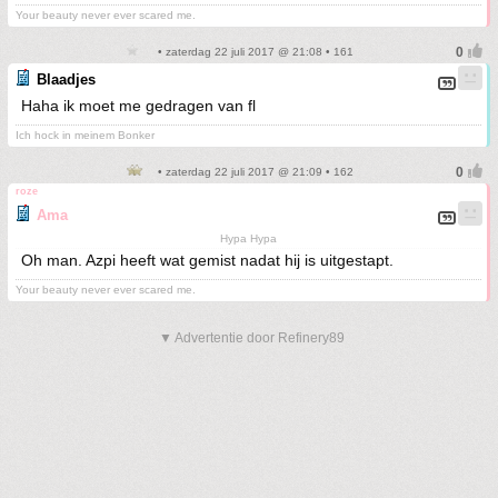
Your beauty never ever scared me.
• zaterdag 22 juli 2017 @ 21:08 • 161
Blaadjes
Haha ik moet me gedragen van fl
Ich hock in meinem Bonker
• zaterdag 22 juli 2017 @ 21:09 • 162
roze
Ama
Hypa Hypa
Oh man. Azpi heeft wat gemist nadat hij is uitgestapt.
Your beauty never ever scared me.
▼ Advertentie door Refinery89