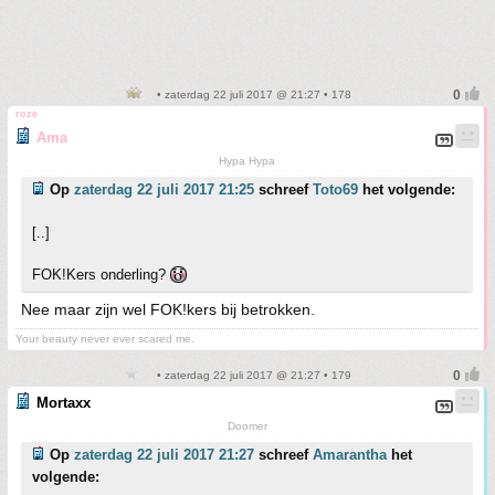
• zaterdag 22 juli 2017 @ 21:27 • 178
roze
Ama
Hypa Hypa
Op
zaterdag 22 juli 2017 21:25
schreef
Toto69
het volgende:
[..]
FOK!Kers onderling?
Nee maar zijn wel FOK!kers bij betrokken.
Your beauty never ever scared me.
• zaterdag 22 juli 2017 @ 21:27 • 179
Mortaxx
Doomer
Op
zaterdag 22 juli 2017 21:27
schreef
Amarantha
het
volgende: