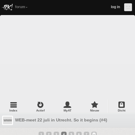
forum
log in
Index
Actief
MyAT
Nieuw
Dicht
WEB-meet 22 juli in Utrecht. So it begins (#4)
www
1
2
3
4
5
6
7