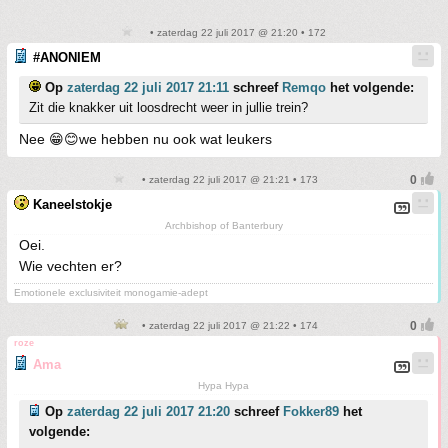
• zaterdag 22 juli 2017 @ 21:20 • 172
#ANONIEM
Op
zaterdag 22 juli 2017 21:11
schreef
Remqo
het volgende:
Zit die knakker uit loosdrecht weer in jullie trein?
Nee 😁😊we hebben nu ook wat leukers
• zaterdag 22 juli 2017 @ 21:21 • 173
Kaneelstokje
Archbishop of Banterbury
Oei.
Wie vechten er?
Emotionele exclusiviteit monogamie-adept
• zaterdag 22 juli 2017 @ 21:22 • 174
roze
Ama
Hypa Hypa
Op
zaterdag 22 juli 2017 21:20
schreef
Fokker89
het
volgende: