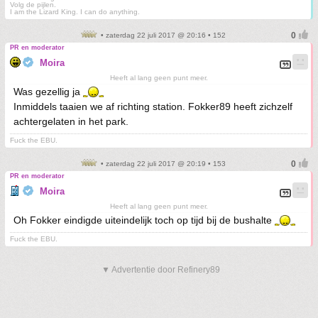
Volg de pijlen.
I am the Lizard King. I can do anything.
• zaterdag 22 juli 2017 @ 20:16 • 152
PR en moderator
Moira
Heeft al lang geen punt meer.
Was gezellig ja
Inmiddels taaien we af richting station. Fokker89 heeft zichzelf
achtergelaten in het park.
Fuck the EBU.
• zaterdag 22 juli 2017 @ 20:19 • 153
PR en moderator
Moira
Heeft al lang geen punt meer.
Oh Fokker eindigde uiteindelijk toch op tijd bij de bushalte
Fuck the EBU.
▼ Advertentie door Refinery89