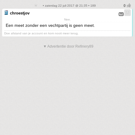
• zaterdag 22 juli 2017 @ 21:35 • 189
chroestjov
Nee.
Een meet zonder een vechtpartij is geen meet.
Doe afstand van je account en kom nooit meer terug.
▼ Advertentie door Refinery89