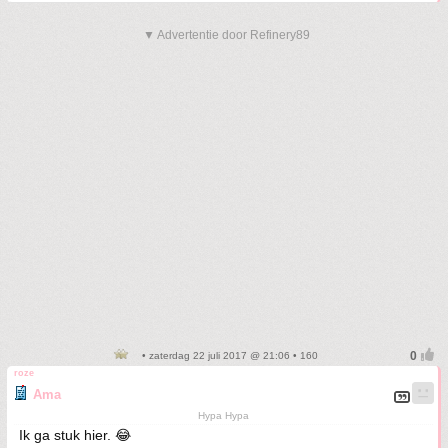
▼ Advertentie door Refinery89
• zaterdag 22 juli 2017 @ 21:06 • 160
roze
Ama
Hypa Hypa
Ik ga stuk hier. 😂