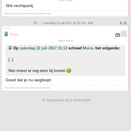
Shit vechtpartij.
Your beauty never ever scared me.
• zaterdag 22 juli 2017 @ 21:16 • 168
roze
Ama
Hypa Hypa
Op
zaterdag 22 juli 2017 21:13
schreef
Moira.
het volgende:
[..]
Nee moest er nog eens bij komen
Goed dat je nu wegloopt.
Your beauty never ever scared me.
▼ Advertentie door Refinery89