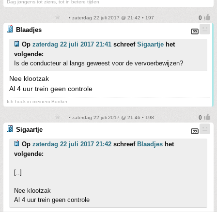
Dag jongens tot ziens, tot in betere tijden.
• zaterdag 22 juli 2017 @ 21:42 • 197
Blaadjes
Op
zaterdag 22 juli 2017 21:41
schreef
Sigaartje
het
volgende:
Is de conducteur al langs geweest voor de vervoerbewijzen?
Nee klootzak
Al 4 uur trein geen controle
Ich hock in meinem Bonker
• zaterdag 22 juli 2017 @ 21:46 • 198
Sigaartje
Op
zaterdag 22 juli 2017 21:42
schreef
Blaadjes
het
volgende:
[..]
Nee klootzak
Al 4 uur trein geen controle
Kom dan hier tyfuskreng!!