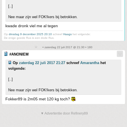
[..]
Nee maar zijn wel FOK!kers bij betrokken.
kwade dronk viel me al tegen
Op
dinsdag 9 december 2025 20:10
schreef
Haags
het volgende:
De enige goede Rus is een dode Rus.
• zaterdag 22 juli 2017 @ 21:30 • 180
#ANONIEM
Op
zaterdag 22 juli 2017 21:27
schreef
Amarantha
het
volgende:
[..]
Nee maar zijn wel FOK!kers bij betrokken.
Fokker89 is 2m05 met 120 kg toch?
▼ Advertentie door Refinery89