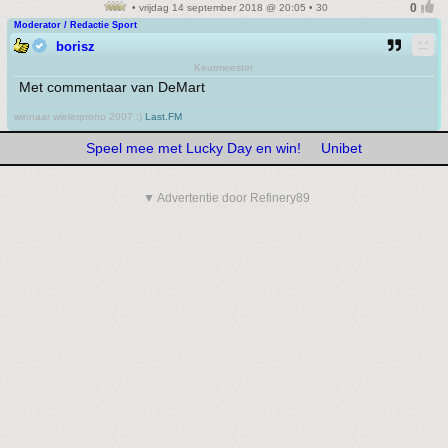
• vrijdag 14 september 2018 @ 20:05 • 30
Moderator / Redactie Sport
borisz
Keurmeester
Met commentaar van DeMart
winnaar wielerprono 2007 :)
Last.FM
Speel mee met Lucky Day en win!
Unibet
▼ Advertentie door Refinery89