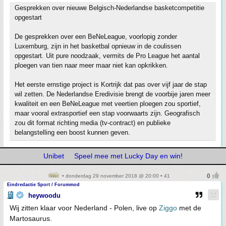
Gesprekken over nieuwe Belgisch-Nederlandse basketcompetitie
opgestart
De gesprekken over een BeNeLeague, voorlopig zonder
Luxemburg, zijn in het basketbal opnieuw in de coulissen
opgestart. Uit pure noodzaak, vermits de Pro League het aantal
ploegen van tien naar meer maar niet kan opkrikken.
Het eerste ernstige project is Kortrijk dat pas over vijf jaar de stap
wil zetten. De Nederlandse Eredivisie brengt de voorbije jaren meer
kwaliteit en een BeNeLeague met veertien ploegen zou sportief,
maar vooral extrasportief een stap voorwaarts zijn. Geografisch
zou dit format richting media (tv-contract) en publieke
belangstelling een boost kunnen geven.
Unibet
Speel mee met Lucky Day en win!
• donderdag 29 november 2018 @ 20:00 • 41
Eindredactie Sport / Forummod
heywoodu
Wij zitten klaar voor Nederland - Polen, live op
Ziggo
met de
Martosaurus.