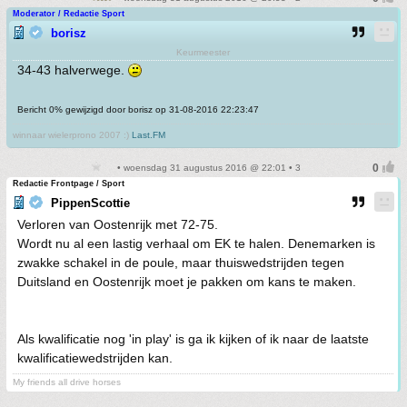
Moderator / Redactie Sport
borisz
Keurmeester
34-43 halverwege.
Bericht 0% gewijzigd door borisz op 31-08-2016 22:23:47
winnaar wielerprono 2007 :)
Last.FM
• woensdag 31 augustus 2016 @ 22:01 • 3
Redactie Frontpage / Sport
PippenScottie
Verloren van Oostenrijk met 72-75.
Wordt nu al een lastig verhaal om EK te halen. Denemarken is
zwakke schakel in de poule, maar thuiswedstrijden tegen
Duitsland en Oostenrijk moet je pakken om kans te maken.
Als kwalificatie nog 'in play' is ga ik kijken of ik naar de laatste
kwalificatiewedstrijden kan.
My friends all drive horses