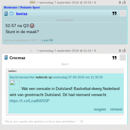
• woensdag 7 september 2016 @ 20:53 • 8
Moderator / Redactie Sport
borisz
Keurmeester
52-57 na Q3
Stunt in de maak?
winnaar wielerprono 2007 :)
Last.FM
• woensdag 7 september 2016 @ 21:31 • 9
Crocmaz
Sport
twitter:
BasScharwachter
twitterde op
woensdag 07-09-2016 om 21:30:25
Wat een sensatie in Duitsland! Basketbal-dwerg Nederland
wint van grootmacht Duitsland. Dit had niemand verwacht.
https://t.co/LzadliWS5P
reageer
retweet
"Als je een speler ziet sprinten is hij te laat vertrokken." - JC