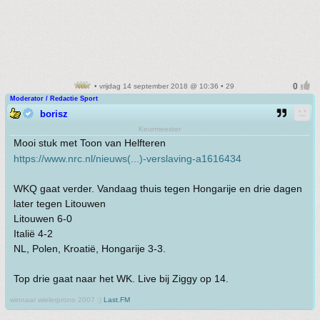
• vrijdag 14 september 2018 @ 10:36 • 29
Moderator / Redactie Sport
borisz
Keurmeester
Mooi stuk met Toon van Helfteren
https://www.nrc.nl/nieuws(...)-verslaving-a1616434
WKQ gaat verder. Vandaag thuis tegen Hongarije en drie dagen
later tegen Litouwen
Litouwen 6-0
Italië 4-2
NL, Polen, Kroatië, Hongarije 3-3.
Top drie gaat naar het WK. Live bij Ziggy op 14.
winnaar wielerprono 2007 :)
Last.FM