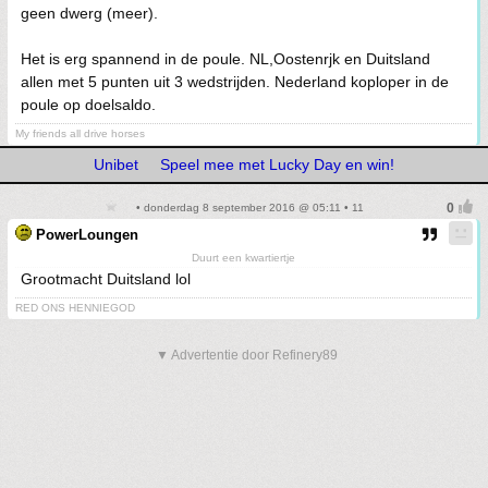
geen dwerg (meer).
Het is erg spannend in de poule. NL,Oostenrjk en Duitsland
allen met 5 punten uit 3 wedstrijden. Nederland koploper in de
poule op doelsaldo.
My friends all drive horses
Unibet
Speel mee met Lucky Day en win!
• donderdag 8 september 2016 @ 05:11 • 11
PowerLoungen
Duurt een kwartiertje
Grootmacht Duitsland lol
RED ONS HENNIEGOD
▼ Advertentie door Refinery89