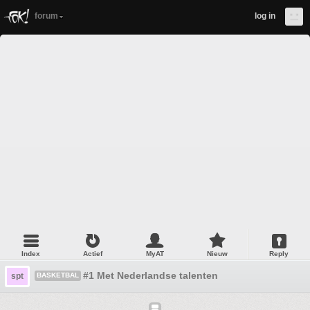
forum
log in
Index
Actief
MyAT
Nieuw
Reply
#1 Met Nederlandse talenten
spt
BASKETBAL