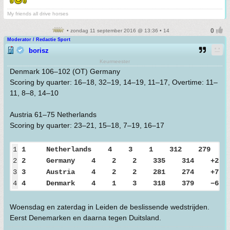
My friends all drive horses
• zondag 11 september 2016 @ 13:36 • 14
Moderator / Redactie Sport
borisz
Keurmeester
Denmark 106–102 (OT) Germany
Scoring by quarter: 16–18, 32–19, 14–19, 11–17, Overtime: 11–
11, 8–8, 14–10
Austria 61–75 Netherlands
Scoring by quarter: 23–21, 15–18, 7–19, 16–17
1
1 Netherlands 4 3 1 312 279
2
2 Germany 4 2 2 335 314 +
3
3 Austria 4 2 2 281 274 
4
4 Denmark 4 1 3 318 379 −61
Woensdag en zaterdag in Leiden de beslissende wedstrijden.
Eerst Denemarken en daarna tegen Duitsland.