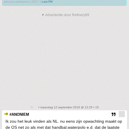
winnaar wielerprono 2007 :)
Last.FM
▼ Advertentie door Refinery89
• maandag 12 september 2016 @ 12:25 • 15
#ANONIEM
Ik zou het leuk vinden als NL. nu eens zijn opwachting maakt op
de OS net zo als met dat handbal,waterpolo e.d. dat de laatste