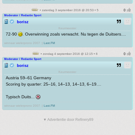
• zaterdag 3 september 2016 @ 20:53 • 5
Moderator / Redactie Sport
borisz
Keurmeester
72-90
. Overwinning zoals verwacht. Nu tegen de Duitsers....
winnaar wielerprono 2007 :)
Last.FM
• zondag 4 september 2016 @ 12:15 • 6
Moderator / Redactie Sport
borisz
Keurmeester
Austria 59–61 Germany
Scoring by quarter: 25–16, 14–13, 14–13, 6–19....
Typisch Duits...
winnaar wielerprono 2007 :)
Last.FM
▼ Advertentie door Refinery89