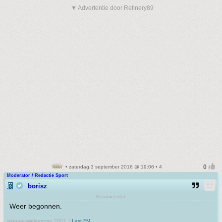
▼ Advertentie door Refinery89
• zaterdag 3 september 2016 @ 19:06 • 4
Moderator / Redactie Sport
borisz
Keurmeester
Weer begonnen.
winnaar wielerprono 2007 :)
Last.FM