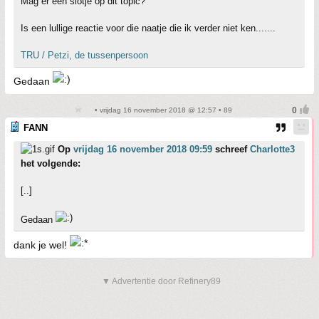
Mag er een slotje op dit topic?
Is een lullige reactie voor die naatje die ik verder niet ken.......
TRU / Petzi, de tussenpersoon
Gedaan
• vrijdag 16 november 2018 @ 12:57 • 89
FANN
Op
vrijdag 16 november 2018 09:59
schreef
Charlotte3
het volgende:
[..]
Gedaan
dank je wel!
▼ Advertentie door Refinery89