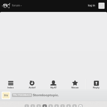
forum
log in
Index
Actief
MyAT
Nieuw
Reply
Stormlooptopic.
tru
TRU FEEDBACK
1
2
3
4
5
6
7
8
9