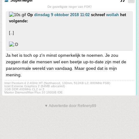
SuperNeger
De gezelligste neger van FOK!
Op
dinsdag 9 oktober 2018 11:02
schreef
wollah
het
volgende:
[..]
Ja het is toch op z'n minst opmerkelijk te noemen. Je zou
zeggen dat die mensen wel een beetje up-to-date zijn met de
paranormale wereld van vandaag. Maar goed dat is mijn
mening.
Intel Pentium 4 2.4GHz HT (Northwood, 130nm, 512KB L2, 800MHz FSB)
Intel Extreme Graphics 2 (64MB allocated)
1GB DDR 400MHz CL2 or 3
Maxtor DiamondMax Plus 10 160GB IDE
▼ Advertentie door Refinery89