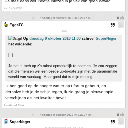
Ja mee eens wel. Beetje inlezen in je vak kan geen kwaad.
#KICKOUTZP
• dinsdag 9 oktober 2018 @ 11:11 • 83
EggsTC
GOA
Op
dinsdag 9 oktober 2018 11:03
schreef
SuperNeger
het volgende:
[..]
Ja het is toch op z'n minst opmerkelijk te noemen. Je zou zeggen
dat die mensen wel een beetje up-to-date zijn met de paranormale
wereld van vandaag. Maar goed dat is mijn mening.
Ik ben goed op de hoogte wat er op t forum gebeurt, en
derhalve heb je de schijn tegen, ik zie graag je nieuwe topic
verschijnen als het kwaliteit bevat.
Lambo of Rekt
• dinsdag 9 oktober 2018 @ 11:12 • 84
SuperNeger
De gezelligste neger van FOK!