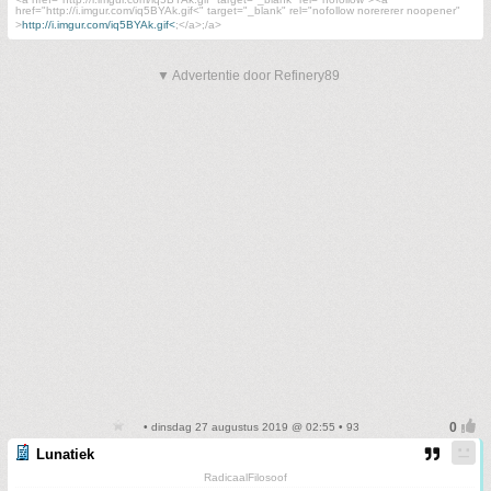
href="http://i.imgur.com/iq5BYAk.gif<" target="_blank" rel="nofollow norererer noopener"
>
http://i.imgur.com/iq5BYAk.gif<
;</a>;/a>
▼ Advertentie door Refinery89
• dinsdag 27 augustus 2019 @ 02:55 • 93
Lunatiek
RadicaalFilosoof