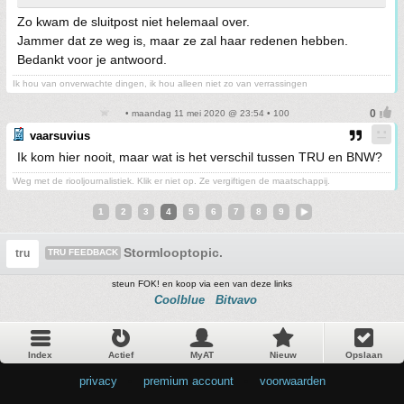
Zo kwam de sluitpost niet helemaal over.
Jammer dat ze weg is, maar ze zal haar redenen hebben.
Bedankt voor je antwoord.
Ik hou van onverwachte dingen, ik hou alleen niet zo van verrassingen
• maandag 11 mei 2020 @ 23:54 • 100
vaarsuvius
Ik kom hier nooit, maar wat is het verschil tussen TRU en BNW?
Weg met de riooljournalistiek. Klik er niet op. Ze vergiftigen de maatschappij.
1
2
3
4
5
6
7
8
9
Stormlooptopic.
tru
TRU FEEDBACK
steun FOK! en koop via een van deze links
Coolblue
Bitvavo
Index
Actief
MyAT
Nieuw
Opslaan
privacy
•
premium account
•
voorwaarden