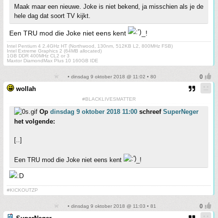
Maak maar een nieuwe. Joke is niet bekend, ja misschien als je de
hele dag dat soort TV kijkt.
Een TRU mod die Joke niet eens kent
_!
Intel Pentium 4 2.4GHz HT (Northwood, 130nm, 512KB L2, 800MHz FSB)
Intel Extreme Graphics 2 (64MB allocated)
1GB DDR 400MHz CL2 or 3
Maxtor DiamondMax Plus 10 160GB IDE
• dinsdag 9 oktober 2018 @ 11:02 • 80
wollah
#BLACKLIVESMATTER
Op
dinsdag 9 oktober 2018 11:00
schreef
SuperNeger
het volgende:
[..]
Een TRU mod die Joke niet eens kent
_!
#KICKOUTZP
• dinsdag 9 oktober 2018 @ 11:03 • 81