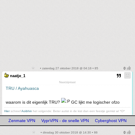
• zaterdag 27 oktober 2018 @ 04:16 • 85
naatje_1
Naatzipiraat
TRU / Ayahuasca
waarom is dit eigenlijk TRU?
GC lijkt me logischer ofzo
Hier
schreef
Aoibhin
het volgende: Beter autist in de kist dan een feestje gemist w/ *O*
Zenmate VPN
VyprVPN - de snelle VPN
Cyberghost VPN
• dinsdag 30 oktober 2018 @ 14:30 • 86