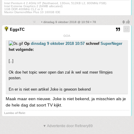
Intel Pentium 4 2.4GHz HT (Northwood, 130nm, 512KB L2, 800MHz FSB)
Intel Extreme Graphics 2 (64MB allocated)
1GB DDR 400MHz CL2 or 3
Maxtor DiamondMax Plus 10 160GB IDE
• dinsdag 9 oktober 2018 @ 10:59 • 78
EggsTC
GOA
Op
dinsdag 9 oktober 2018 10:57
schreef
SuperNeger
het volgende:
[..]
Ok doe het topic weer open dan zal ik wel wat meer filmpjes
posten.
En er is niet een artikel Joke is gewoon bekend
Maak maar een nieuwe. Joke is niet bekend, ja misschien als je
de hele dag dat soort TV kijkt.
Lambo of Rekt
▼ Advertentie door Refinery89