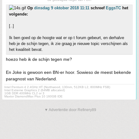
Op
dinsdag 9 oktober 2018 11:11
schreef
EggsTC
het
volgende:
[..]
Ik ben goed op de hoogte wat er op t forum gebeurt, en derhalve
heb je de schijn tegen, ik zie graag je nieuwe topic verschijnen als
het kwaliteit bevat.
hoezo heb ik de schijn tegen me?
En Joke is gewoon een BN-er hoor. Sowieso de meest bekende
paragnost van Nederland.
Intel Pentium 4 2.4GHz HT (Northwood, 130nm, 512KB L2, 800MHz FSB)
Intel Extreme Graphics 2 (64MB allocated)
1GB DDR 400MHz CL2 or 3
Maxtor DiamondMax Plus 10 160GB IDE
▼ Advertentie door Refinery89