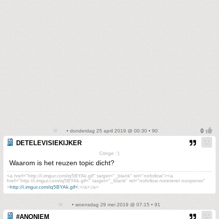
• donderdag 25 april 2019 @ 00:30 • 90
DETELEVISIEKIJKER
Cringe :')
Waarom is het reuzen topic dicht?
<a href="http://i.imgur.com/iq5BYAk.gif" target="_blank" rel="nofollow"><a
href="http://i.imgur.com/iq5BYAk.gif<" target="_blank" rel="nofollow norererer noopener"
>
http://i.imgur.com/iq5BYAk.gif<
;</a>;/a>
• woensdag 29 mei 2019 @ 07:15 • 91
#ANONIEM