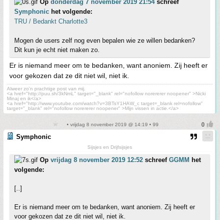
Op
donderdag 7 november 2019 21:54
schreef
Symphonic
het volgende:
TRU / Bedankt Charlotte3
Mogen de users zelf nog even bepalen wie ze willen bedanken?
Dit kun je echt niet maken zo.
Er is niemand meer om te bedanken, want anoniem. Zij heeft er
voor gekozen dat ze dit niet wil, niet ik.
Alweer zo'n prachtige post van mij.
<a href="http://puu.sh/3kNmL" target="_blank" rel="nofollow norererer noopener" >Nicki
Minaj en ik</a>
<a href="http://www.youtube.com/watch?v=3BTsY1HAW_c target=_blank rel=nofollow"
target="_blank" rel="nofollow norererer noopener" >Mijn vissen in actie.</a>
• vrijdag 8 november 2019 @ 14:19 • 99
Symphonic
Sijsjes en Drijfsijsjes
Op
vrijdag 8 november 2019 12:52
schreef
GGMM
het
volgende:
[..]
Er is niemand meer om te bedanken, want anoniem. Zij heeft er
voor gekozen dat ze dit niet wil, niet ik.