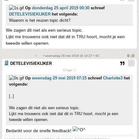
Op
donderdag 25 april 2019 00:30
schreef
DETELEVISIEKIJKER
het volgende:
Waarom is het reuzen topic dicht?
We zagen dit niet als een serieus topic.
Lijkt me trouwens ook niet dat dit in TRU hoort, mocht je een
tweede willen openen.
• woensdag 29 mei 2019 @ 10:27 • 92
DETELEVISIEKIJKER
Cringe :')
Op
woensdag 29 mei 2019 07:15
schreef
Charlotte3
het
volgende:
[..]
We zagen dit niet als een serieus topic.
Lijkt me trouwens ook niet dat dit in TRU hoort, mocht je een
tweede willen openen.
Bedankt voor de snelle feedback!
<a href="http://i.imgur.com/iq5BYAk.gif" target="_blank" rel="nofollow"><a