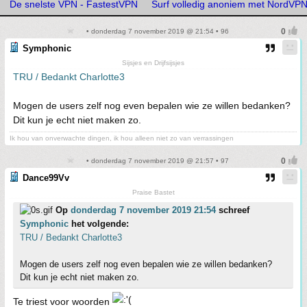
De snelste VPN - FastestVPN
Surf volledig anoniem met NordVP
• donderdag 7 november 2019 @ 21:54 • 96
Symphonic
Sijsjes en Drijfsijsjes
TRU / Bedankt Charlotte3
Mogen de users zelf nog even bepalen wie ze willen bedanken?
Dit kun je echt niet maken zo.
Ik hou van onverwachte dingen, ik hou alleen niet zo van verrassingen
• donderdag 7 november 2019 @ 21:57 • 97
Dance99Vv
Praise Bastet
Op
donderdag 7 november 2019 21:54
schreef
Symphonic
het volgende:
TRU / Bedankt Charlotte3
Mogen de users zelf nog even bepalen wie ze willen bedanken?
Dit kun je echt niet maken zo.
Te triest voor woorden