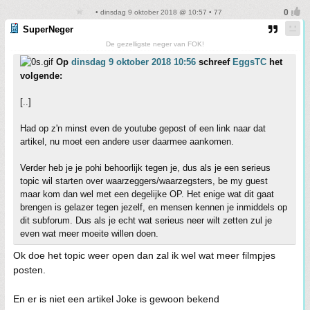
• dinsdag 9 oktober 2018 @ 10:57 • 77
SuperNeger
De gezelligste neger van FOK!
Op
dinsdag 9 oktober 2018 10:56
schreef
EggsTC
het
volgende:
[..]
Had op z'n minst even de youtube gepost of een link naar dat
artikel, nu moet een andere user daarmee aankomen.
Verder heb je je pohi behoorlijk tegen je, dus als je een serieus
topic wil starten over waarzeggers/waarzegsters, be my guest
maar kom dan wel met een degelijke OP. Het enige wat dit gaat
brengen is gelazer tegen jezelf, en mensen kennen je inmiddels op
dit subforum. Dus als je echt wat serieus neer wilt zetten zul je
even wat meer moeite willen doen.
Ok doe het topic weer open dan zal ik wel wat meer filmpjes
posten.
En er is niet een artikel Joke is gewoon bekend