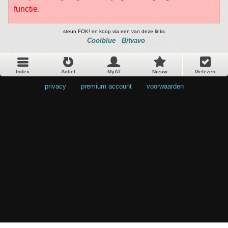
functie.
steun FOK! en koop via een van deze links
Coolblue
Bitvavo
Index
Actief
MyAT
Nieuw
Gelezen
privacy
•
premium account
•
voorwaarden