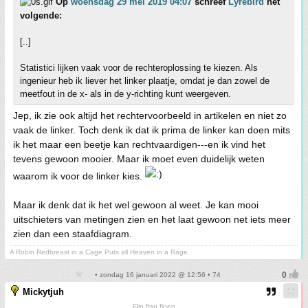
Op
woensdag 29 mei 2019 04:07
schreef
Lyrebird
het
volgende:
[..]
Statistici lijken vaak voor de rechteroplossing te kiezen. Als
ingenieur heb ik liever het linker plaatje, omdat je dan zowel de
meetfout in de x- als in de y-richting kunt weergeven.
Jep, ik zie ook altijd het rechtervoorbeeld in artikelen en niet zo
vaak de linker. Toch denk ik dat ik prima de linker kan doen mits
ik het maar een beetje kan rechtvaardigen---en ik vind het
tevens gewoon mooier. Maar ik moet even duidelijk weten
waarom ik voor de linker kies.
Maar ik denk dat ik het wel gewoon al weet. Je kan mooi
uitschieters van metingen zien en het laat gewoon net iets meer
zien dan een staafdiagram.
A Robin Redbreast in a Cage Puts all Heaven in a Rage.
• zondag 16 januari 2022 @ 12:56 • 74
Mickytjuh
Flip flap floep