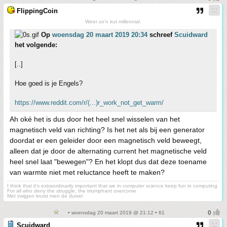
FlippingCoin
Weer zo'n kut millennial.
Op
woensdag 20 maart 2019 20:34
schreef
Scuidward
het volgende:
[..]
Hoe goed is je Engels?
https://www.reddit.com/r/(...)r_work_not_get_warm/
Ah oké het is dus door het heel snel wisselen van het
magnetisch veld van richting? Is het net als bij een generator
doordat er een geleider door een magnetisch veld beweegt,
alleen dat je door de alternating current het magnetische veld
heel snel laat "bewegen"? En het klopt dus dat deze toename
van warmte niet met reluctance heeft te maken?
I think that it’s extraordinarily important that we in computer science keep fun in computing
For all who deny the struggle, the triumphant overcome
Met zwijgen kruist men de duivel
• woensdag 20 maart 2019 @ 21:12 • 61
Scuidward