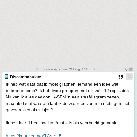
• dinsdag 28 mei 2019 @ 17:00 • 66
Discombobulate
Ik heb wat data dat ik moet graphen, iemand een idee wat
beter/mooier is? Ik heb twee groepen met elk zo'n 12 replicates.
Nu kan ik alles gewoon +/-SEM in een staafdiagram zetten,
maar ik dacht waarom laat ik de waardes van m'n metingen niet
gewoon zien als stipjes?
Ik heb hier ff heel snel in Paint iets als voorbeeld gemaakt.
https://imgur.com/a/TGstYhE