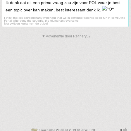
Ik denk dat dit een prima vraag zou zijn voor POL waar je best
een topic over kan maken, best interessant denk ik.
I think that it’s extraordinarily important that we in computer science keep fun in computing
For all who deny the struggle, the triumphant overcome
Met zwijgen kruist men de duivel
▼ Advertentie door Refinery89
• woensdag 20 maart 2019 @ 20:43 • 60