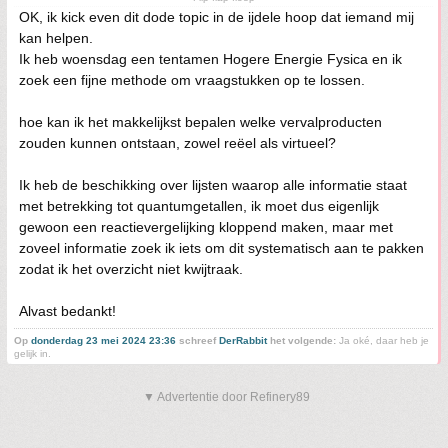
OK, ik kick even dit dode topic in de ijdele hoop dat iemand mij
kan helpen.
Ik heb woensdag een tentamen Hogere Energie Fysica en ik
zoek een fijne methode om vraagstukken op te lossen.
hoe kan ik het makkelijkst bepalen welke vervalproducten
zouden kunnen ontstaan, zowel reëel als virtueel?
Ik heb de beschikking over lijsten waarop alle informatie staat
met betrekking tot quantumgetallen, ik moet dus eigenlijk
gewoon een reactievergelijking kloppend maken, maar met
zoveel informatie zoek ik iets om dit systematisch aan te pakken
zodat ik het overzicht niet kwijtraak.
Alvast bedankt!
Op
donderdag 23 mei 2024 23:36
schreef
DerRabbit
het volgende:
Ja oké, daar heb je
gelijk in.
▼ Advertentie door Refinery89