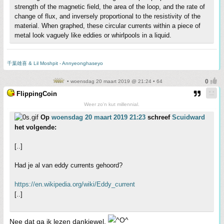
strength of the magnetic field, the area of the loop, and the rate of
change of flux, and inversely proportional to the resistivity of the
material. When graphed, these circular currents within a piece of
metal look vaguely like eddies or whirlpools in a liquid.
千葉雄喜 & Lil Moshpit - Annyeonghaseyo
• woensdag 20 maart 2019 @ 21:24 • 64
FlippingCoin
Weer zo'n kut millennial.
Op
woensdag 20 maart 2019 21:23
schreef
Scuidward
het volgende:
[..]
Had je al van eddy currents gehoord?
https://en.wikipedia.org/wiki/Eddy_current
[..]
Nee dat ga ik lezen dankjewel.