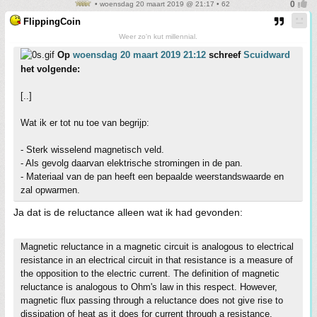
• woensdag 20 maart 2019 @ 21:17 • 62
FlippingCoin
Weer zo'n kut millennial.
Op
woensdag 20 maart 2019 21:12
schreef
Scuidward
het volgende:
[..]
Wat ik er tot nu toe van begrijp:
- Sterk wisselend magnetisch veld.
- Als gevolg daarvan elektrische stromingen in de pan.
- Materiaal van de pan heeft een bepaalde weerstandswaarde en
zal opwarmen.
Ja dat is de reluctance alleen wat ik had gevonden:
Magnetic reluctance in a magnetic circuit is analogous to electrical
resistance in an electrical circuit in that resistance is a measure of
the opposition to the electric current. The definition of magnetic
reluctance is analogous to Ohm's law in this respect. However,
magnetic flux passing through a reluctance does not give rise to
dissipation of heat as it does for current through a resistance.