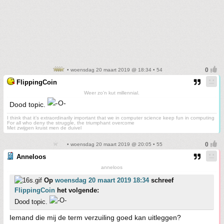
• woensdag 20 maart 2019 @ 18:34 • 54
FlippingCoin
Weer zo'n kut millennial.
Dood topic.
I think that it’s extraordinarily important that we in computer science keep fun in computing
For all who deny the struggle, the triumphant overcome
Met zwijgen kruist men de duivel
• woensdag 20 maart 2019 @ 20:05 • 55
Anneloos
anneloos
Op
woensdag 20 maart 2019 18:34
schreef
FlippingCoin
het volgende:
Dood topic.
Iemand die mij de term verzuiling goed kan uitleggen?