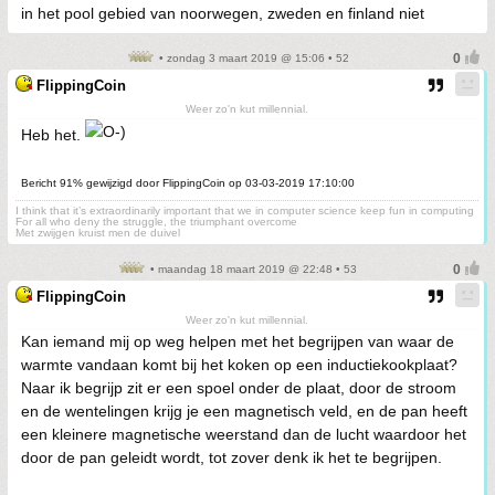
in het pool gebied van noorwegen, zweden en finland niet
• zondag 3 maart 2019 @ 15:06 • 52
FlippingCoin
Weer zo'n kut millennial.
Heb het.
Bericht 91% gewijzigd door FlippingCoin op 03-03-2019 17:10:00
I think that it’s extraordinarily important that we in computer science keep fun in computing
For all who deny the struggle, the triumphant overcome
Met zwijgen kruist men de duivel
• maandag 18 maart 2019 @ 22:48 • 53
FlippingCoin
Weer zo'n kut millennial.
Kan iemand mij op weg helpen met het begrijpen van waar de
warmte vandaan komt bij het koken op een inductiekookplaat?
Naar ik begrijp zit er een spoel onder de plaat, door de stroom
en de wentelingen krijg je een magnetisch veld, en de pan heeft
een kleinere magnetische weerstand dan de lucht waardoor het
door de pan geleidt wordt, tot zover denk ik het te begrijpen.