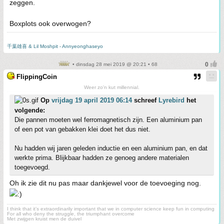
zeggen.
Boxplots ook overwogen?
千葉雄喜 & Lil Moshpit - Annyeonghaseyo
• dinsdag 28 mei 2019 @ 20:21 • 68
FlippingCoin
Weer zo'n kut millennial.
Op
vrijdag 19 april 2019 06:14
schreef
Lyrebird
het
volgende:
Die pannen moeten wel ferromagnetisch zijn. Een aluminium pan
of een pot van gebakken klei doet het dus niet.
Nu hadden wij jaren geleden inductie en een aluminium pan, en dat
werkte prima. Blijkbaar hadden ze genoeg andere materialen
toegevoegd.
Oh ik zie dit nu pas maar dankjewel voor de toevoeging nog.
I think that it’s extraordinarily important that we in computer science keep fun in computing
For all who deny the struggle, the triumphant overcome
Met zwijgen kruist men de duivel