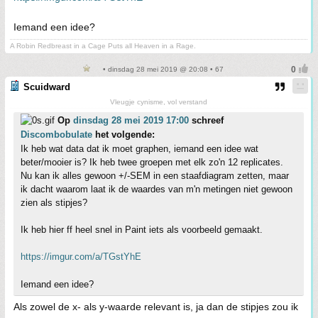
Iemand een idee?
A Robin Redbreast in a Cage Puts all Heaven in a Rage.
• dinsdag 28 mei 2019 @ 20:08 • 67
Scuidward
Vleugje cynisme, vol verstand
Op
dinsdag 28 mei 2019 17:00
schreef
Discombobulate
het volgende:
Ik heb wat data dat ik moet graphen, iemand een idee wat
beter/mooier is? Ik heb twee groepen met elk zo'n 12 replicates.
Nu kan ik alles gewoon +/-SEM in een staafdiagram zetten, maar
ik dacht waarom laat ik de waardes van m'n metingen niet gewoon
zien als stipjes?
Ik heb hier ff heel snel in Paint iets als voorbeeld gemaakt.
https://imgur.com/a/TGstYhE
Iemand een idee?
Als zowel de x- als y-waarde relevant is, ja dan de stipjes zou ik