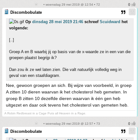
• woensdag 29 mei 2019 @ 12:54 • 72
Discombobulate
Op
dinsdag 28 mei 2019 21:46
schreef
Scuidward
het
volgende:
[..]
Groep A en B waarbij jij op basis van de x-waarde ze in een van die
groepen plaatst begrijp ik?
Dan zou ik ze wel laten zien. Die valt natuurlijk volledig weg in
geval van een staafdiagram.
Nee, gewoon groepen an sich. Bij wijze van voorbeeld, in groep
A zitten 10 dieren waarvan ik het cholesterol heb gemeten. In
groep B zitten 10 dezelfde dieren waarvan ik één gen heb
uitgezet en daar ook tevens het cholesterol van gemeten heb.
A Robin Redbreast in a Cage Puts all Heaven in a Rage.
• woensdag 29 mei 2019 @ 12:57 • 73
Discombobulate