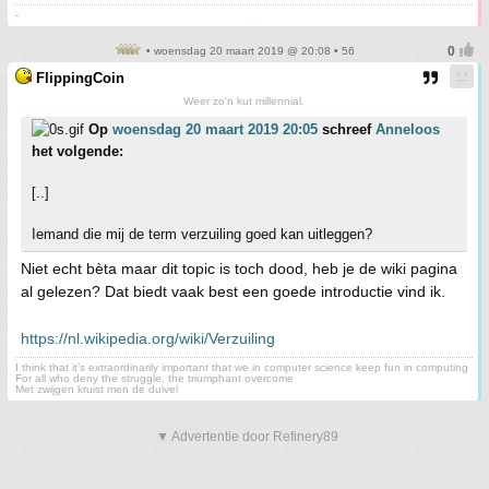
-
• woensdag 20 maart 2019 @ 20:08 • 56
FlippingCoin
Weer zo'n kut millennial.
Op
woensdag 20 maart 2019 20:05
schreef
Anneloos
het volgende:
[..]
Iemand die mij de term verzuiling goed kan uitleggen?
Niet echt bèta maar dit topic is toch dood, heb je de wiki pagina
al gelezen? Dat biedt vaak best een goede introductie vind ik.
https://nl.wikipedia.org/wiki/Verzuiling
I think that it’s extraordinarily important that we in computer science keep fun in computing
For all who deny the struggle, the triumphant overcome
Met zwijgen kruist men de duivel
▼ Advertentie door Refinery89