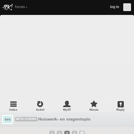
forum
log in
Index
Actief
MyAT
Nieuw
Reply
Huiswerk- en vragentopic
ses
BÈTA OVERIG
1
2
3
4