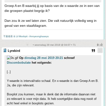
Groep A en B waarbij jij op basis van de x-waarde ze in een van
die groepen plaatst begrijp ik?
Dan zou ik ze wel laten zien. Die valt natuurlijk volledig weg in
geval van een staafdiagram.
千葉雄喜 & Lil Moshpit - Annyeonghaseyo
• woensdag 29 mei 2019 @ 04:07 • 71
Lyrebird
Op
dinsdag 28 mei 2019 20:21
schreef
Discombobulate
het volgende:
[..]
Y-waarde is interval/ratio schaal. En x-waarde is dan Groep A en B.
Ja, die zijn relevant.
Boxplot zou kunnen, maar ik denk dat de informatie daarvan niet
zo relevant is voor mijn data. Ik heb soortgelijke data nog nooit of
echt heel enkel in boxplots gezien.