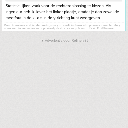
Statistici lijken vaak voor de rechteroplossing te kiezen. Als
ingenieur heb ik liever het linker plaatje, omdat je dan zowel de
meetfout in de x- als in de y-richting kunt weergeven.
Good intentions and tender feelings may do credit to those who possess them, but they
often lead to ineffective — or positively destructive — policies ... Kevin D. Williamson
▼ Advertentie door Refinery89