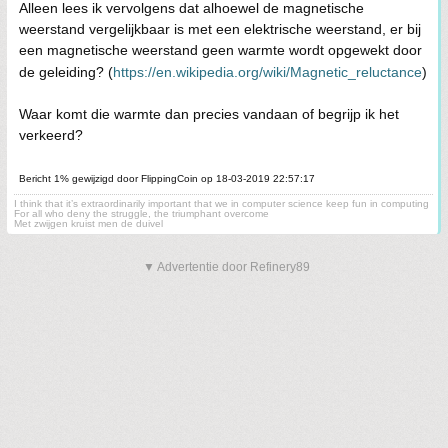
Alleen lees ik vervolgens dat alhoewel de magnetische
weerstand vergelijkbaar is met een elektrische weerstand, er bij
een magnetische weerstand geen warmte wordt opgewekt door
de geleiding? (
https://en.wikipedia.org/wiki/Magnetic_reluctance
)
Waar komt die warmte dan precies vandaan of begrijp ik het
verkeerd?
Bericht 1% gewijzigd door FlippingCoin op 18-03-2019 22:57:17
I think that it’s extraordinarily important that we in computer science keep fun in computing
For all who deny the struggle, the triumphant overcome
Met zwijgen kruist men de duivel
▼ Advertentie door Refinery89