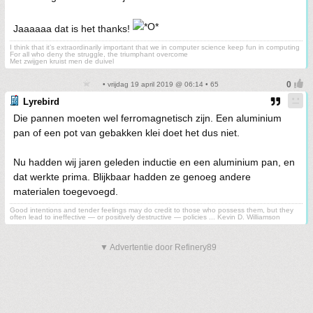
Jaaaaaa dat is het thanks!
I think that it’s extraordinarily important that we in computer science keep fun in computing
For all who deny the struggle, the triumphant overcome
Met zwijgen kruist men de duivel
• vrijdag 19 april 2019 @ 06:14 • 65
Lyrebird
Die pannen moeten wel ferromagnetisch zijn. Een aluminium
pan of een pot van gebakken klei doet het dus niet.
Nu hadden wij jaren geleden inductie en een aluminium pan, en
dat werkte prima. Blijkbaar hadden ze genoeg andere
materialen toegevoegd.
Good intentions and tender feelings may do credit to those who possess them, but they
often lead to ineffective — or positively destructive — policies ... Kevin D. Williamson
▼ Advertentie door Refinery89