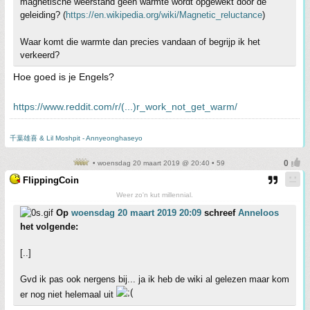
magnetische weerstand geen warmte wordt opgewekt door de
geleiding? (
https://en.wikipedia.org/wiki/Magnetic_reluctance
)
Waar komt die warmte dan precies vandaan of begrijp ik het
verkeerd?
Hoe goed is je Engels?
https://www.reddit.com/r/(...)r_work_not_get_warm/
千葉雄喜 & Lil Moshpit - Annyeonghaseyo
• woensdag 20 maart 2019 @ 20:40 • 59
FlippingCoin
Weer zo'n kut millennial.
Op
woensdag 20 maart 2019 20:09
schreef
Anneloos
het volgende:
[..]
Gvd ik pas ook nergens bij... ja ik heb de wiki al gelezen maar kom
er nog niet helemaal uit