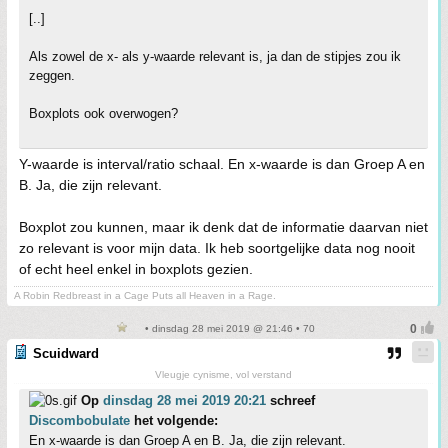
[..]
Als zowel de x- als y-waarde relevant is, ja dan de stipjes zou ik
zeggen.
Boxplots ook overwogen?
Y-waarde is interval/ratio schaal. En x-waarde is dan Groep A en
B. Ja, die zijn relevant.
Boxplot zou kunnen, maar ik denk dat de informatie daarvan niet
zo relevant is voor mijn data. Ik heb soortgelijke data nog nooit
of echt heel enkel in boxplots gezien.
A Robin Redbreast in a Cage Puts all Heaven in a Rage.
• dinsdag 28 mei 2019 @ 21:46 • 70
Scuidward
Vleugje cynisme, vol verstand
Op
dinsdag 28 mei 2019 20:21
schreef
Discombobulate
het volgende:
En x-waarde is dan Groep A en B. Ja, die zijn relevant.