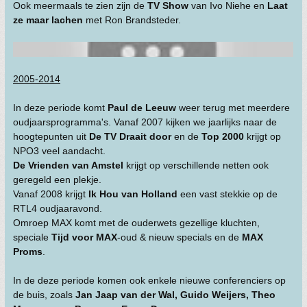
Ook meermaals te zien zijn de
TV Show
van Ivo Niehe en
Laat
ze maar lachen
met Ron Brandsteder.
2005-2014
In deze periode komt
Paul de Leeuw
weer terug met meerdere
oudjaarsprogramma's. Vanaf 2007 kijken we jaarlijks naar de
hoogtepunten uit
De TV Draait door
en de
Top 2000
krijgt op
NPO3 veel aandacht.
De Vrienden van Amstel
krijgt op verschillende netten ook
geregeld een plekje.
Vanaf 2008 krijgt
Ik Hou van Holland
een vast stekkie op de
RTL4 oudjaaravond.
Omroep MAX komt met de ouderwets gezellige kluchten,
speciale
Tijd voor MAX
-oud & nieuw specials en de
MAX
Proms
.
In de deze periode komen ook enkele nieuwe conferenciers op
de buis, zoals
Jan Jaap van der Wal, Guido Weijers, Theo