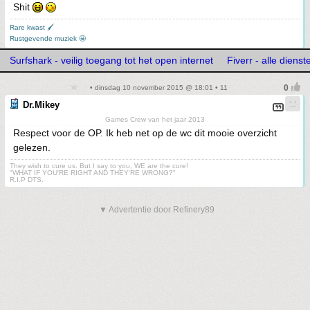
Shit
Rare kwast 🖌
Rustgevende muziek 🤩
Surfshark - veilig toegang tot het open internet
Fiverr - alle diens
• dinsdag 10 november 2015 @ 18:01 • 11
Dr.Mikey
Games Crew van het jaar 2013
Respect voor de OP. Ik heb net op de wc dit mooie overzicht
gelezen.
They wish to cure us. But I say to you, WE are the cure!
"WHAT IF YOU'RE RIGHT AND THEY'RE WRONG?"
R.I.P DTS.
▼ Advertentie door Refinery89