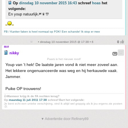
Op
dinsdag 10 november 2015 16:43
schreef
hoas
het
volgende:
En youp natuurlijk🎆🎇🎊
FB / Kanker faken is heel normaal op FOK! Een schande! Ik stop er mee
• dinsdag 10 november 2015 @ 17:38 • 6
Milf
nikky
Paars is het nieuwe rood!
Youp van 't hek! De laatste jaren vond ik niet meer zoveel aan.
Het lekkere ongenuanceerde was weg en hij herkauwde vaak.
Jammer.
Puike OP trouwens!
👍
Wanneer krijg ik de FA rechten terug?
Op
maandag 11 juli 2011 17:38
schreef Bart het volgende:
Je bent echt een unieke verschijning, vind ik altijd wel grappig als ik jou ergens zie posten
:D.
▼ Advertentie door Refinery89