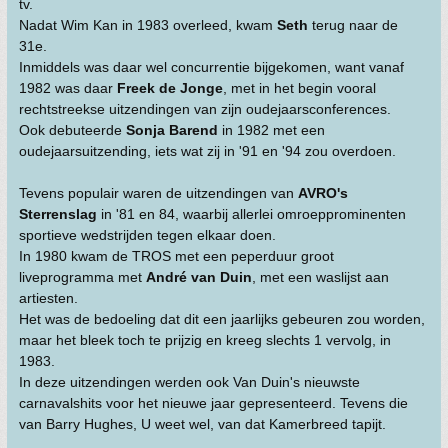
tv.
Nadat Wim Kan in 1983 overleed, kwam
Seth
terug naar de
31e.
Inmiddels was daar wel concurrentie bijgekomen, want vanaf
1982 was daar
Freek de Jonge
, met in het begin vooral
rechtstreekse uitzendingen van zijn oudejaarsconferences.
Ook debuteerde
Sonja Barend
in 1982 met een
oudejaarsuitzending, iets wat zij in '91 en '94 zou overdoen.
Tevens populair waren de uitzendingen van
AVRO's
Sterrenslag
in '81 en 84, waarbij allerlei omroepprominenten
sportieve wedstrijden tegen elkaar doen.
In 1980 kwam de TROS met een peperduur groot
liveprogramma met
André van Duin
, met een waslijst aan
artiesten.
Het was de bedoeling dat dit een jaarlijks gebeuren zou worden,
maar het bleek toch te prijzig en kreeg slechts 1 vervolg, in
1983.
In deze uitzendingen werden ook Van Duin's nieuwste
carnavalshits voor het nieuwe jaar gepresenteerd. Tevens die
van Barry Hughes, U weet wel, van dat Kamerbreed tapijt.