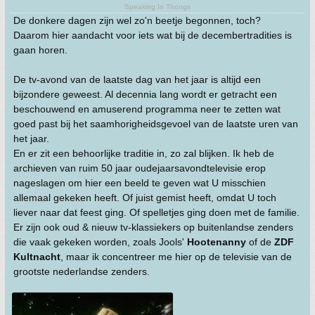
Speaking In Thongs
De donkere dagen zijn wel zo'n beetje begonnen, toch?
Daarom hier aandacht voor iets wat bij de decembertradities is
gaan horen.
De tv-avond van de laatste dag van het jaar is altijd een
bijzondere geweest. Al decennia lang wordt er getracht een
beschouwend en amuserend programma neer te zetten wat
goed past bij het saamhorigheidsgevoel van de laatste uren van
het jaar.
En er zit een behoorlijke traditie in, zo zal blijken. Ik heb de
archieven van ruim 50 jaar oudejaarsavondtelevisie erop
nageslagen om hier een beeld te geven wat U misschien
allemaal gekeken heeft. Of juist gemist heeft, omdat U toch
liever naar dat feest ging. Of spelletjes ging doen met de familie.
Er zijn ook oud & nieuw tv-klassiekers op buitenlandse zenders
die vaak gekeken worden, zoals Jools'
Hootenanny
of de
ZDF
Kultnacht
, maar ik concentreer me hier op de televisie van de
grootste nederlandse zenders.