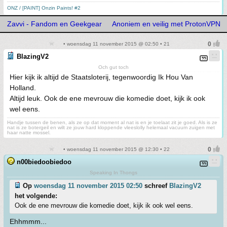
ONZ / [PAINT] Onzin Paints! #2
Zavvi - Fandom en Geekgear
Anoniem en veilig met ProtonVPN
• woensdag 11 november 2015 @ 02:50 • 21
BlazingV2
Och gut toch
Hier kijk ik altijd de Staatsloterij, tegenwoordig Ik Hou Van
Holland.
Altijd leuk. Ook de ene mevrouw die komedie doet, kijk ik ook
wel eens.
Handje tussen de benen, als ze op dat moment al nat is en je toelaat zit je goed. Als is ze
nat is ze botergeil en wilt ze jouw hard kloppende vleeslolly helemaal vacuum zuigen met
haar natte mossel.
• woensdag 11 november 2015 @ 12:30 • 22
n00biedoobiedoo
Speaking In Thongs
Op
woensdag 11 november 2015 02:50
schreef
BlazingV2
het volgende:
Ook de ene mevrouw die komedie doet, kijk ik ook wel eens.
Ehhmmm...