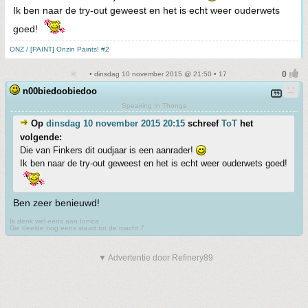
Ik ben naar de try-out geweest en het is echt weer ouderwets
goed!
ONZ / [PAINT] Onzin Paints! #2
• dinsdag 10 november 2015 @ 21:50 • 17
n00biedoobiedoo
Speaking In Thongs
Op
dinsdag 10 november 2015 20:15
schreef
ToT
het
volgende:
Die van Finkers dit oudjaar is een aanrader!
Ik ben naar de try-out geweest en het is echt weer ouderwets goed!
Ben zeer benieuwd!
Ik denk wel eens aan Ionica
Die deelde nog eens staart tot de macht 7
▼ Advertentie door Refinery89