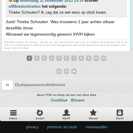
Op
woensdag 11 november 2015 19:19
schreef
n00biedoobiedoo
het volgende:
Tineke Schouten? Ik zag dat ze wel eens op sbs6 kwam.
Juist! Tineke Schouten. Was trouwens 2 jaar achter elkaar
dezelfde show.
Alhoewel we tegenwoordig gewoon IHVH kijken.
Handje tussen de benen, als ze op dat moment al nat is en je toelaat zit je goed. Als is ze
nat is ze botergeil en wilt ze jouw hard kloppende vleeslolly helemaal vacuum zuigen met
haar natte mossel.
1
2
3
4
5
6
7
8
9
10
11
12
13
Oudejaarsavondtelevisie
tv
steun FOK! en koop via een van deze links
Coolblue
Bitvavo
Index
Actief
MyAT
Nieuw
Dicht
privacy
•
premium account
•
voorwaarden