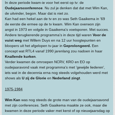
In deze periode kwam-ie voor het eerst op tv: de
Oudejaarsconference
. Nu zul je denken dat dat met Wim Kan,
de uitvinder, begon. Maar dat is niet zo.
Kan had een hekel aan de tv en zo was Seth Gaaikema in '69
de eerste die ermee op de tv kwam. Wim Kan overwon zijn
angst in 1973 en volgde in Gaaikema's voetsporen. Met succes.
Andere terugkerende programma's in deze tijd waren
Voor de
vuist weg
met Willem Duys en na 12 uur hoogtepunten en
bloopers uit het afgelopen tv-jaar in
Geprolongeerd.
Een
concept wat RTL4 vanaf 1990 jarenlang zou nadoen in haar
Knallende kurken
.
Verder kwamen de omroepen NCRV, KRO en EO op
oudejaaravond vaak met programma's met 'gewijde liederen',
iets wat in de decennia erna nog steeds volgehouden werd met
shows als
U zij de Glorie
en
Nederland zingt
.
1975-1984
Wim Kan
was nog steeds de grote man van de oudejaarsavond
met zijn conferences. Seth Gaaikema maakte ze ook, maar die
kwamen in deze periode vaker met kerst of op nieuwjaarsdag op