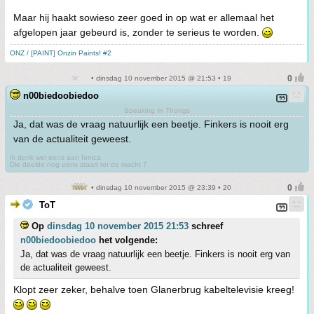
Maar hij haakt sowieso zeer goed in op wat er allemaal het
afgelopen jaar gebeurd is, zonder te serieus te worden.
ONZ / [PAINT] Onzin Paints! #2
• dinsdag 10 november 2015 @ 21:53 • 19
n00biedoobiedoo
Speaking In Thongs
Ja, dat was de vraag natuurlijk een beetje. Finkers is nooit erg
van de actualiteit geweest.
Ik denk wel eens aan Ionica
Die deelde nog eens staart tot de macht 7
• dinsdag 10 november 2015 @ 23:39 • 20
ToT
Op
dinsdag 10 november 2015 21:53
schreef
n00biedoobiedoo
het volgende:
Ja, dat was de vraag natuurlijk een beetje. Finkers is nooit erg van
de actualiteit geweest.
Klopt zeer zeker, behalve toen Glanerbrug kabeltelevisie kreeg!