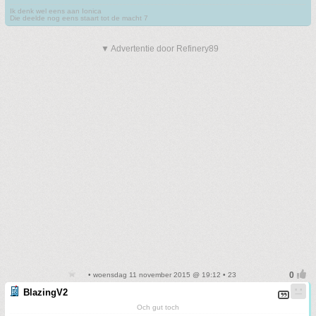
Ik denk wel eens aan Ionica
Die deelde nog eens staart tot de macht 7
▼ Advertentie door Refinery89
• woensdag 11 november 2015 @ 19:12 • 23
BlazingV2
Och gut toch