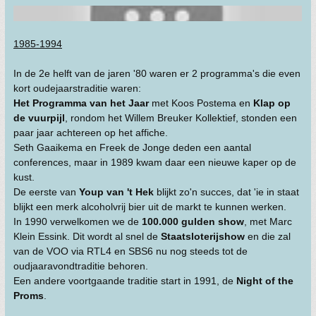
1985-1994
In de 2e helft van de jaren '80 waren er 2 programma's die even
kort oudejaarstraditie waren:
Het Programma van het Jaar
met Koos Postema en
Klap op
de vuurpijl
, rondom het Willem Breuker Kollektief, stonden een
paar jaar achtereen op het affiche.
Seth Gaaikema en Freek de Jonge deden een aantal
conferences, maar in 1989 kwam daar een nieuwe kaper op de
kust.
De eerste van
Youp van 't Hek
blijkt zo'n succes, dat 'ie in staat
blijkt een merk alcoholvrij bier uit de markt te kunnen werken.
In 1990 verwelkomen we de
100.000 gulden show
, met Marc
Klein Essink. Dit wordt al snel de
Staatsloterijshow
en die zal
van de VOO via RTL4 en SBS6 nu nog steeds tot de
oudjaaravondtraditie behoren.
Een andere voortgaande traditie start in 1991, de
Night of the
Proms
.