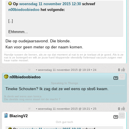
Op
woensdag 11 november 2015 12:30
schreef
n00biedoobiedoo
het volgende:
[..]
Ehhmmm...
Die op oudejaarsavond. Die blonde.
Kan voor geen meter op der naam komen.
Handje tussen de benen, als ze op dat moment al nat is en je toelaat zit je goed. Als is ze
nat is ze botergeil en wilt ze jouw hard kloppende vleeslolly helemaal vacuum zuigen met
haar natte mossel.
• woensdag 11 november 2015 @ 19:19 • 24
n00biedoobiedoo
Speaking In Thongs
Tineke Schouten? Ik zag dat ze wel eens op sbs6 kwam.
Ik denk wel eens aan Ionica
Die deelde nog eens staart tot de macht 7
• woensdag 11 november 2015 @ 19:21 • 25
BlazingV2
Och gut toch