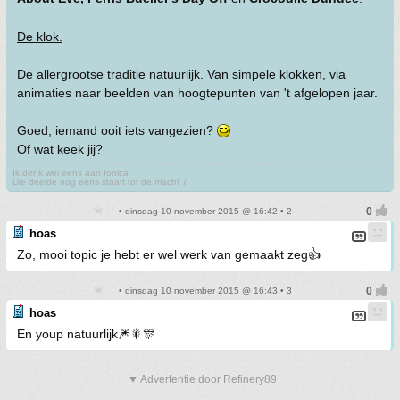
De klok.
De allergrootse traditie natuurlijk. Van simpele klokken, via
animaties naar beelden van hoogtepunten van 't afgelopen jaar.
Goed, iemand ooit iets vangezien?
Of wat keek jij?
Ik denk wel eens aan Ionica
Die deelde nog eens staart tot de macht 7
• dinsdag 10 november 2015 @ 16:42 • 2
hoas
Zo, mooi topic je hebt er wel werk van gemaakt zeg👍
• dinsdag 10 november 2015 @ 16:43 • 3
hoas
En youp natuurlijk🎆🎇🎊
▼ Advertentie door Refinery89