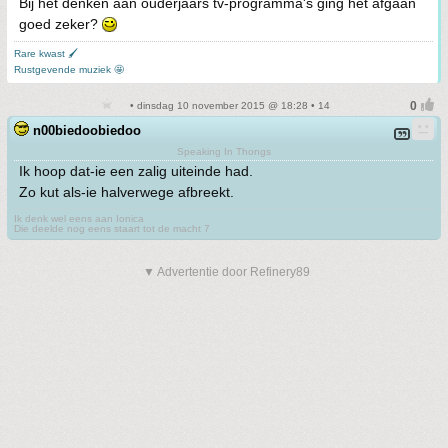
Bij het denken aan ouderjaars tv-programma's ging het afgaan
goed zeker?
Rare kwast 🖌
Rustgevende muziek 🤩
• dinsdag 10 november 2015 @ 18:28 • 14
n00biedoobiedoo
Speaking In Thongs
Ik hoop dat-ie een zalig uiteinde had.
Zo kut als-ie halverwege afbreekt.
Ik denk wel eens aan Ionica
Die deelde nog eens staart tot de macht 7
▼ Advertentie door Refinery89