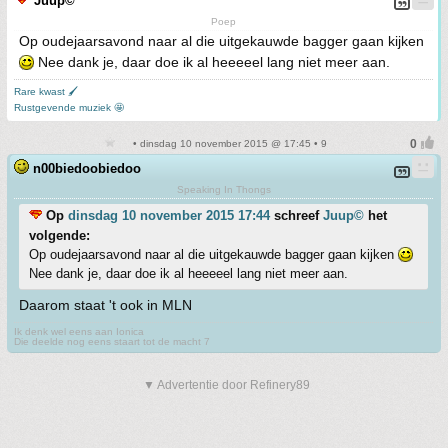
Juup©
Poep
Op oudejaarsavond naar al die uitgekauwde bagger gaan kijken
Nee dank je, daar doe ik al heeeeel lang niet meer aan.
Rare kwast 🖌
Rustgevende muziek 🤩
• dinsdag 10 november 2015 @ 17:45 • 9
n00biedoobiedoo
Speaking In Thongs
Op
dinsdag 10 november 2015 17:44
schreef
Juup©
het
volgende:
Op oudejaarsavond naar al die uitgekauwde bagger gaan kijken
Nee dank je, daar doe ik al heeeeel lang niet meer aan.
Daarom staat 't ook in MLN
Ik denk wel eens aan Ionica
Die deelde nog eens staart tot de macht 7
▼ Advertentie door Refinery89