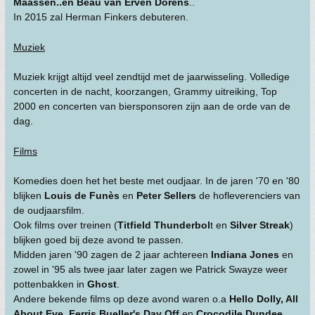
Maassen..en Beau van Erven Dorens
..
In 2015 zal Herman Finkers debuteren.
Muziek
Muziek krijgt altijd veel zendtijd met de jaarwisseling. Volledige
concerten in de nacht, koorzangen, Grammy uitreiking, Top
2000 en concerten van biersponsoren zijn aan de orde van de
dag.
Films
Komedies doen het het beste met oudjaar. In de jaren '70 en '80
blijken
Louis de Funès
en
Peter Sellers
de hofleverenciers van
de oudjaarsfilm.
Ook films over treinen (
Titfield Thunderbol
t en
Silver Streak
)
blijken goed bij deze avond te passen.
Midden jaren '90 zagen de 2 jaar achtereen
Indiana Jones
en
zowel in '95 als twee jaar later zagen we Patrick Swayze weer
pottenbakken in
Ghost
.
Andere bekende films op deze avond waren o.a
Hello Dolly, All
About Eve, Ferris Bueller's Day Off
en
Crocodile Dundee
.