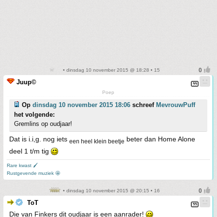
• dinsdag 10 november 2015 @ 18:28 • 15
Juup©
Poep
Op
dinsdag 10 november 2015 18:06
schreef
MevrouwPuff
het volgende:
Gremlins op oudjaar!
Dat is i.i,g. nog iets
beter dan Home Alone
een heel klein beetje
deel 1 t/m tig
Rare kwast 🖌
Rustgevende muziek 🤩
• dinsdag 10 november 2015 @ 20:15 • 16
ToT
Die van Finkers dit oudjaar is een aanrader!