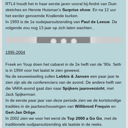
RTL4 houdt het in haar eerste jaren vooral bij André van Duin
sketches en Hennie Huisman's
Surprise show
. En na 12 uur
het eerder genoemde Knallende kurken.
In 1993 is de 1e oudejaarsuitzending van
Paul de Leeuw
. De
volgende zou nog 13 jaar op zich laten wachten..
1995-2004
Freek en Youp doen het cabaret in de 2e helft van de '90s. Seth
is in 1994 voor het laatst te zien geweest.
Na de eeuwwisseling zullen
Lebbis & Jansen
een paar jaar te
zien zijn als de conferenciers van de avond. De andere helft van
die VARA-avond gaat dan naar
Spijkers jaaroverzicht
, met
Jack Spijkerman.
In de eerste paar jaar van deze periode zien we de kortstondige
tradities in de jaarbeschouwingen van
Willibrord Frequin
en
Gert-Jan Dröge
.
In 2002 zien we voor het eerst de
Top 2000 a Go Go
, met de
traditionele oudjaarsuitzending als laatste in de reeks.