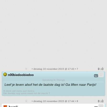
• dinsdag 10 november 2015 @ 17:43 • 7
n00biedoobiedoo
Speaking In Thongs
Leef je leven alsof het de laatste dag is! Ga liften naar Parijs!
Ik denk wel eens aan Ionica
Die deelde nog eens staart tot de macht 7
• dinsdag 10 november 2015 @ 17:44 • 8