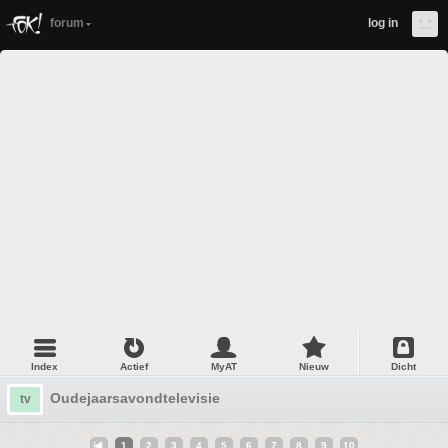
forum
log in
Index
Actief
MyAT
Nieuw
Dicht
Oudejaarsavondtelevisie
tv
1
2
3
4
5
6
7
8
9
10