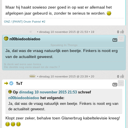
Maar hij haakt sowieso zeer goed in op wat er allemaal het
afgelopen jaar gebeurd is, zonder te serieus te worden.
ONZ / [PAINT] Onzin Paints! #2
• dinsdag 10 november 2015 @ 21:53 • 19
n00biedoobiedoo
Speaking In Thongs
Ja, dat was de vraag natuurlijk een beetje. Finkers is nooit erg
van de actualiteit geweest.
Ik denk wel eens aan Ionica
Die deelde nog eens staart tot de macht 7
• dinsdag 10 november 2015 @ 23:39 • 20
ToT
Op
dinsdag 10 november 2015 21:53
schreef
n00biedoobiedoo
het volgende:
Ja, dat was de vraag natuurlijk een beetje. Finkers is nooit erg van
de actualiteit geweest.
Klopt zeer zeker, behalve toen Glanerbrug kabeltelevisie kreeg!