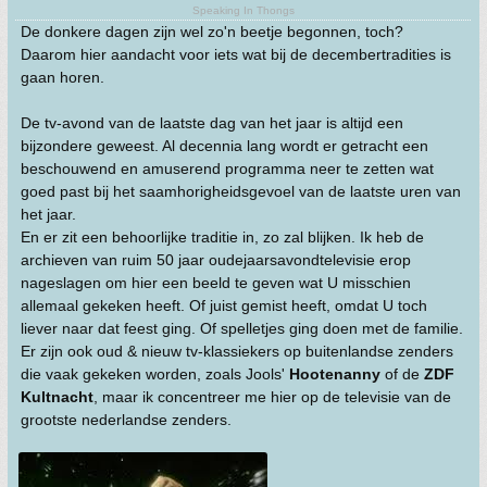
Speaking In Thongs
De donkere dagen zijn wel zo'n beetje begonnen, toch?
Daarom hier aandacht voor iets wat bij de decembertradities is
gaan horen.
De tv-avond van de laatste dag van het jaar is altijd een
bijzondere geweest. Al decennia lang wordt er getracht een
beschouwend en amuserend programma neer te zetten wat
goed past bij het saamhorigheidsgevoel van de laatste uren van
het jaar.
En er zit een behoorlijke traditie in, zo zal blijken. Ik heb de
archieven van ruim 50 jaar oudejaarsavondtelevisie erop
nageslagen om hier een beeld te geven wat U misschien
allemaal gekeken heeft. Of juist gemist heeft, omdat U toch
liever naar dat feest ging. Of spelletjes ging doen met de familie.
Er zijn ook oud & nieuw tv-klassiekers op buitenlandse zenders
die vaak gekeken worden, zoals Jools'
Hootenanny
of de
ZDF
Kultnacht
, maar ik concentreer me hier op de televisie van de
grootste nederlandse zenders.