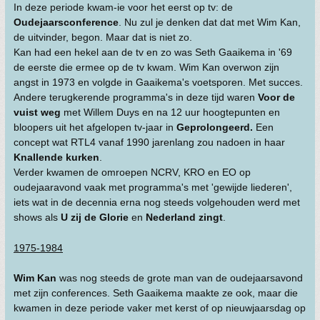
In deze periode kwam-ie voor het eerst op tv: de
Oudejaarsconference
. Nu zul je denken dat dat met Wim Kan,
de uitvinder, begon. Maar dat is niet zo.
Kan had een hekel aan de tv en zo was Seth Gaaikema in '69
de eerste die ermee op de tv kwam. Wim Kan overwon zijn
angst in 1973 en volgde in Gaaikema's voetsporen. Met succes.
Andere terugkerende programma's in deze tijd waren
Voor de
vuist weg
met Willem Duys en na 12 uur hoogtepunten en
bloopers uit het afgelopen tv-jaar in
Geprolongeerd.
Een
concept wat RTL4 vanaf 1990 jarenlang zou nadoen in haar
Knallende kurken
.
Verder kwamen de omroepen NCRV, KRO en EO op
oudejaaravond vaak met programma's met 'gewijde liederen',
iets wat in de decennia erna nog steeds volgehouden werd met
shows als
U zij de Glorie
en
Nederland zingt
.
1975-1984
Wim Kan
was nog steeds de grote man van de oudejaarsavond
met zijn conferences. Seth Gaaikema maakte ze ook, maar die
kwamen in deze periode vaker met kerst of op nieuwjaarsdag op