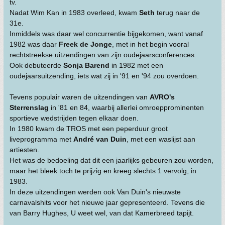
tv.
Nadat Wim Kan in 1983 overleed, kwam
Seth
terug naar de
31e.
Inmiddels was daar wel concurrentie bijgekomen, want vanaf
1982 was daar
Freek de Jonge
, met in het begin vooral
rechtstreekse uitzendingen van zijn oudejaarsconferences.
Ook debuteerde
Sonja Barend
in 1982 met een
oudejaarsuitzending, iets wat zij in '91 en '94 zou overdoen.
Tevens populair waren de uitzendingen van
AVRO's
Sterrenslag
in '81 en 84, waarbij allerlei omroepprominenten
sportieve wedstrijden tegen elkaar doen.
In 1980 kwam de TROS met een peperduur groot
liveprogramma met
André van Duin
, met een waslijst aan
artiesten.
Het was de bedoeling dat dit een jaarlijks gebeuren zou worden,
maar het bleek toch te prijzig en kreeg slechts 1 vervolg, in
1983.
In deze uitzendingen werden ook Van Duin's nieuwste
carnavalshits voor het nieuwe jaar gepresenteerd. Tevens die
van Barry Hughes, U weet wel, van dat Kamerbreed tapijt.