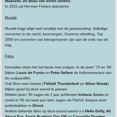
Maassen..en Beau van Erven Dorens
..
In 2015 zal Herman Finkers debuteren.
Muziek
Muziek krijgt altijd veel zendtijd met de jaarwisseling. Volledige
concerten in de nacht, koorzangen, Grammy uitreiking, Top
2000 en concerten van biersponsoren zijn aan de orde van de
dag.
Films
Komedies doen het het beste met oudjaar. In de jaren '70 en '80
blijken
Louis de Funès
en
Peter Sellers
de hofleverenciers van
de oudjaarsfilm.
Ook films over treinen (
Titfield Thunderbol
t en
Silver Streak
)
blijken goed bij deze avond te passen.
Midden jaren '90 zagen de 2 jaar achtereen
Indiana Jones
en
zowel in '95 als twee jaar later zagen we Patrick Swayze weer
pottenbakken in
Ghost
.
Andere bekende films op deze avond waren o.a
Hello Dolly, All
About Eve, Ferris Bueller's Day Off
en
Crocodile Dundee
.