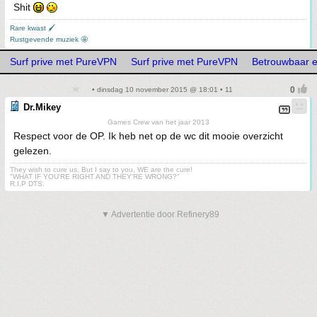
Shit
Rare kwast 🖌
Rustgevende muziek 🤩
Surf prive met PureVPN
Surf prive met PureVPN
Betrouwbaar e
• dinsdag 10 november 2015 @ 18:01 • 11
Dr.Mikey
Games Crew van het jaar 2013
Respect voor de OP. Ik heb net op de wc dit mooie overzicht
gelezen.
They wish to cure us. But I say to you, WE are the cure!
"WHAT IF YOU'RE RIGHT AND THEY'RE WRONG?"
R.I.P DTS.
▼ Advertentie door Refinery89