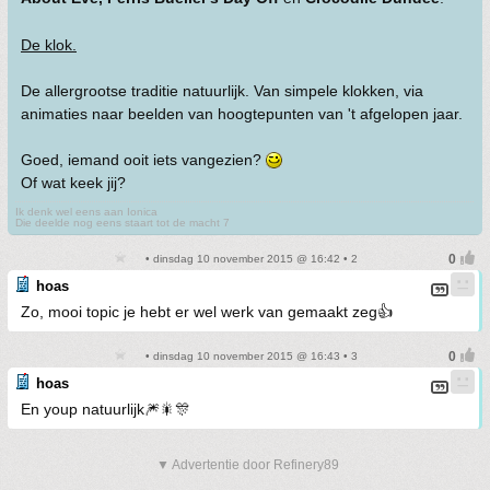
De klok.
De allergrootse traditie natuurlijk. Van simpele klokken, via
animaties naar beelden van hoogtepunten van 't afgelopen jaar.
Goed, iemand ooit iets vangezien?
Of wat keek jij?
Ik denk wel eens aan Ionica
Die deelde nog eens staart tot de macht 7
• dinsdag 10 november 2015 @ 16:42 • 2
hoas
Zo, mooi topic je hebt er wel werk van gemaakt zeg👍
• dinsdag 10 november 2015 @ 16:43 • 3
hoas
En youp natuurlijk🎆🎇🎊
▼ Advertentie door Refinery89