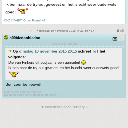
Ik ben naar de try-out geweest en het is echt weer ouderwets
goed!
ONZ / [PAINT] Onzin Paints! #2
• dinsdag 10 november 2015 @ 21:50 • 17
n00biedoobiedoo
Speaking In Thongs
Op
dinsdag 10 november 2015 20:15
schreef
ToT
het
volgende:
Die van Finkers dit oudjaar is een aanrader!
Ik ben naar de try-out geweest en het is echt weer ouderwets goed!
Ben zeer benieuwd!
Ik denk wel eens aan Ionica
Die deelde nog eens staart tot de macht 7
▼ Advertentie door Refinery89