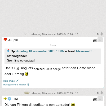
• dinsdag 10 november 2015 @ 18:28 • 15
Juup©
Poep
Op
dinsdag 10 november 2015 18:06
schreef
MevrouwPuff
het volgende:
Gremlins op oudjaar!
Dat is i.i,g. nog iets
beter dan Home Alone
een heel klein beetje
deel 1 t/m tig
Rare kwast 🖌
Rustgevende muziek 🤩
• dinsdag 10 november 2015 @ 20:15 • 16
ToT
Die van Finkers dit oudjaar is een aanrader!