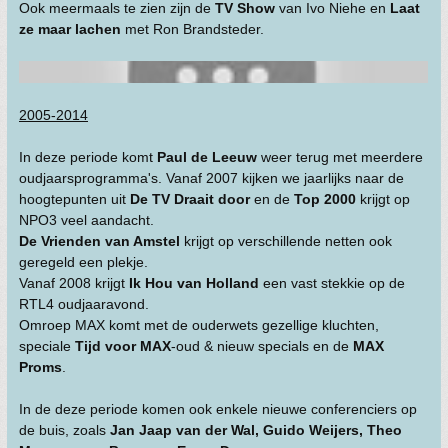
Ook meermaals te zien zijn de
TV Show
van Ivo Niehe en
Laat
ze maar lachen
met Ron Brandsteder.
2005-2014
In deze periode komt
Paul de Leeuw
weer terug met meerdere
oudjaarsprogramma's. Vanaf 2007 kijken we jaarlijks naar de
hoogtepunten uit
De TV Draait door
en de
Top 2000
krijgt op
NPO3 veel aandacht.
De Vrienden van Amstel
krijgt op verschillende netten ook
geregeld een plekje.
Vanaf 2008 krijgt
Ik Hou van Holland
een vast stekkie op de
RTL4 oudjaaravond.
Omroep MAX komt met de ouderwets gezellige kluchten,
speciale
Tijd voor MAX
-oud & nieuw specials en de
MAX
Proms
.
In de deze periode komen ook enkele nieuwe conferenciers op
de buis, zoals
Jan Jaap van der Wal, Guido Weijers, Theo