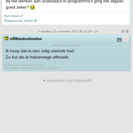
Bij het denken aan ouderjaars tv-programma's ging het afgaan
goed zeker?
Rare kwast 🖌
Rustgevende muziek 🤩
• dinsdag 10 november 2015 @ 18:28 • 14
n00biedoobiedoo
Speaking In Thongs
Ik hoop dat-ie een zalig uiteinde had.
Zo kut als-ie halverwege afbreekt.
Ik denk wel eens aan Ionica
Die deelde nog eens staart tot de macht 7
▼ Advertentie door Refinery89