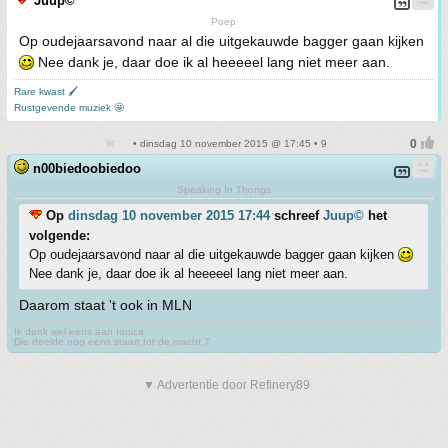
Juup©
Poep
Op oudejaarsavond naar al die uitgekauwde bagger gaan kijken
Nee dank je, daar doe ik al heeeeel lang niet meer aan.
Rare kwast 🖌
Rustgevende muziek 🤩
• dinsdag 10 november 2015 @ 17:45 • 9
n00biedoobiedoo
Speaking In Thongs
Op
dinsdag 10 november 2015 17:44
schreef
Juup©
het
volgende:
Op oudejaarsavond naar al die uitgekauwde bagger gaan kijken
Nee dank je, daar doe ik al heeeeel lang niet meer aan.
Daarom staat 't ook in MLN
Ik denk wel eens aan Ionica
Die deelde nog eens staart tot de macht 7
▼ Advertentie door Refinery89