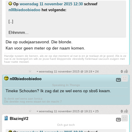
Op
woensdag 11 november 2015 12:30
schreef
n00biedoobiedoo
het volgende:
[..]
Ehhmmm...
Die op oudejaarsavond. Die blonde.
Kan voor geen meter op der naam komen.
Handje tussen de benen, als ze op dat moment al nat is en je toelaat zit je goed. Als is ze
nat is ze botergeil en wilt ze jouw hard kloppende vleeslolly helemaal vacuum zuigen met
haar natte mossel.
• woensdag 11 november 2015 @ 19:19 • 24
n00biedoobiedoo
Speaking In Thongs
Tineke Schouten? Ik zag dat ze wel eens op sbs6 kwam.
Ik denk wel eens aan Ionica
Die deelde nog eens staart tot de macht 7
• woensdag 11 november 2015 @ 19:21 • 25
BlazingV2
Och gut toch