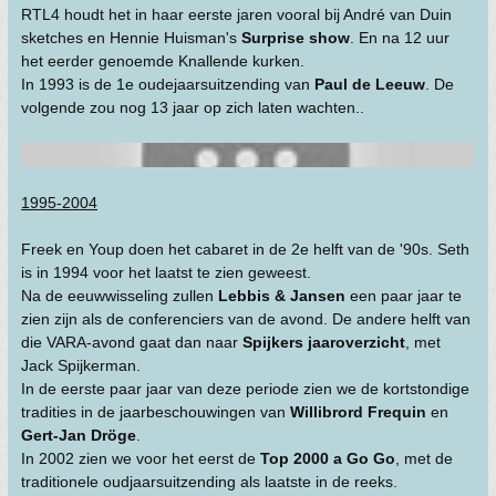
RTL4 houdt het in haar eerste jaren vooral bij André van Duin
sketches en Hennie Huisman's
Surprise show
. En na 12 uur
het eerder genoemde Knallende kurken.
In 1993 is de 1e oudejaarsuitzending van
Paul de Leeuw
. De
volgende zou nog 13 jaar op zich laten wachten..
1995-2004
Freek en Youp doen het cabaret in de 2e helft van de '90s. Seth
is in 1994 voor het laatst te zien geweest.
Na de eeuwwisseling zullen
Lebbis & Jansen
een paar jaar te
zien zijn als de conferenciers van de avond. De andere helft van
die VARA-avond gaat dan naar
Spijkers jaaroverzicht
, met
Jack Spijkerman.
In de eerste paar jaar van deze periode zien we de kortstondige
tradities in de jaarbeschouwingen van
Willibrord Frequin
en
Gert-Jan Dröge
.
In 2002 zien we voor het eerst de
Top 2000 a Go Go
, met de
traditionele oudjaarsuitzending als laatste in de reeks.