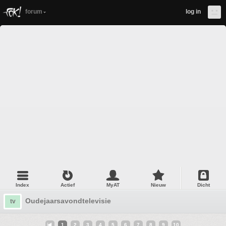
forum
log in
Index
Actief
MyAT
Nieuw
Dicht
Oudejaarsavondtelevisie
tv
1
2
3
4
5
6
7
8
9
10