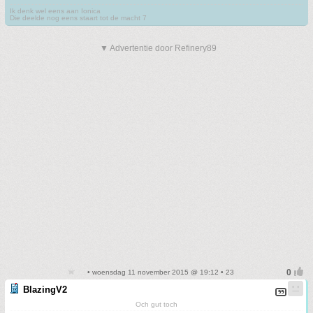
Ik denk wel eens aan Ionica
Die deelde nog eens staart tot de macht 7
▼ Advertentie door Refinery89
• woensdag 11 november 2015 @ 19:12 • 23
BlazingV2
Och gut toch