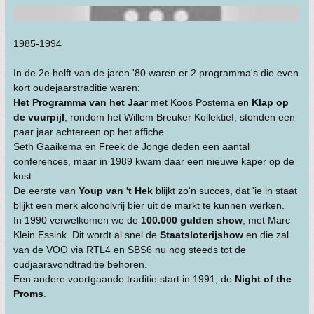
1985-1994
In de 2e helft van de jaren '80 waren er 2 programma's die even
kort oudejaarstraditie waren:
Het Programma van het Jaar
met Koos Postema en
Klap op
de vuurpijl
, rondom het Willem Breuker Kollektief, stonden een
paar jaar achtereen op het affiche.
Seth Gaaikema en Freek de Jonge deden een aantal
conferences, maar in 1989 kwam daar een nieuwe kaper op de
kust.
De eerste van
Youp van 't Hek
blijkt zo'n succes, dat 'ie in staat
blijkt een merk alcoholvrij bier uit de markt te kunnen werken.
In 1990 verwelkomen we de
100.000 gulden show
, met Marc
Klein Essink. Dit wordt al snel de
Staatsloterijshow
en die zal
van de VOO via RTL4 en SBS6 nu nog steeds tot de
oudjaaravondtraditie behoren.
Een andere voortgaande traditie start in 1991, de
Night of the
Proms
.