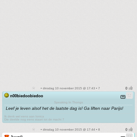
• dinsdag 10 november 2015 @ 17:43 • 7
n00biedoobiedoo
Speaking In Thongs
Leef je leven alsof het de laatste dag is! Ga liften naar Parijs!
Ik denk wel eens aan Ionica
Die deelde nog eens staart tot de macht 7
• dinsdag 10 november 2015 @ 17:44 • 8