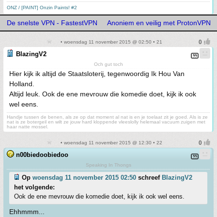
ONZ / [PAINT] Onzin Paints! #2
De snelste VPN - FastestVPN
Anoniem en veilig met ProtonVPN
• woensdag 11 november 2015 @ 02:50 • 21
BlazingV2
Och gut toch
Hier kijk ik altijd de Staatsloterij, tegenwoordig Ik Hou Van
Holland.
Altijd leuk. Ook de ene mevrouw die komedie doet, kijk ik ook
wel eens.
Handje tussen de benen, als ze op dat moment al nat is en je toelaat zit je goed. Als is ze
nat is ze botergeil en wilt ze jouw hard kloppende vleeslolly helemaal vacuum zuigen met
haar natte mossel.
• woensdag 11 november 2015 @ 12:30 • 22
n00biedoobiedoo
Speaking In Thongs
Op
woensdag 11 november 2015 02:50
schreef
BlazingV2
het volgende:
Ook de ene mevrouw die komedie doet, kijk ik ook wel eens.
Ehhmmm...