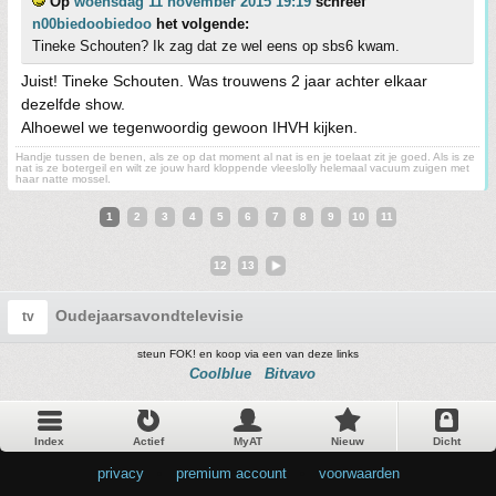
Op
woensdag 11 november 2015 19:19
schreef
n00biedoobiedoo
het volgende:
Tineke Schouten? Ik zag dat ze wel eens op sbs6 kwam.
Juist! Tineke Schouten. Was trouwens 2 jaar achter elkaar
dezelfde show.
Alhoewel we tegenwoordig gewoon IHVH kijken.
Handje tussen de benen, als ze op dat moment al nat is en je toelaat zit je goed. Als is ze
nat is ze botergeil en wilt ze jouw hard kloppende vleeslolly helemaal vacuum zuigen met
haar natte mossel.
1
2
3
4
5
6
7
8
9
10
11
12
13
Oudejaarsavondtelevisie
tv
steun FOK! en koop via een van deze links
Coolblue
Bitvavo
Index
Actief
MyAT
Nieuw
Dicht
privacy
•
premium account
•
voorwaarden