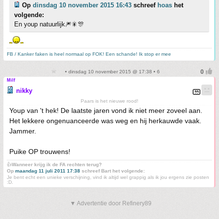
Op
dinsdag 10 november 2015 16:43
schreef
hoas
het
volgende:
En youp natuurlijk🎆🎇🎊
FB / Kanker faken is heel normaal op FOK! Een schande! Ik stop er mee
• dinsdag 10 november 2015 @ 17:38 • 6
Milf
nikky
Paars is het nieuwe rood!
Youp van 't hek! De laatste jaren vond ik niet meer zoveel aan.
Het lekkere ongenuanceerde was weg en hij herkauwde vaak.
Jammer.
Puike OP trouwens!
👍
Wanneer krijg ik de FA rechten terug?
Op
maandag 11 juli 2011 17:38
schreef Bart het volgende:
Je bent echt een unieke verschijning, vind ik altijd wel grappig als ik jou ergens zie posten
:D.
▼ Advertentie door Refinery89