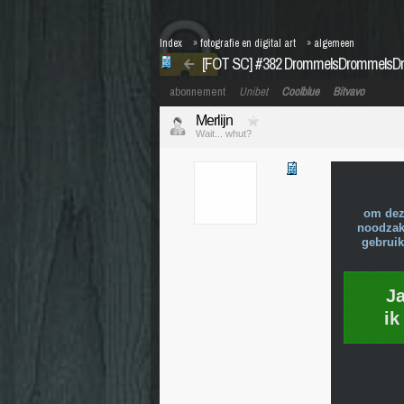
Index
»
fotografie en digital art
»
algemeen
[FOT SC] #382 DrommelsDrommelsD
abonnement
Unibet
Coolblue
Bitvavo
Merlijn
Wait... whut?
om dez
noodzake
gebruik
J
ik