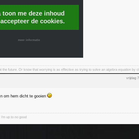
a toon me deze inhoud
 accepteer de cookies.
meer informatie
t the future. Or know that worrying is as effective as trying to solve an algebra equation by
vrijdag
in om hem dicht te gooien
 i'm up to no good