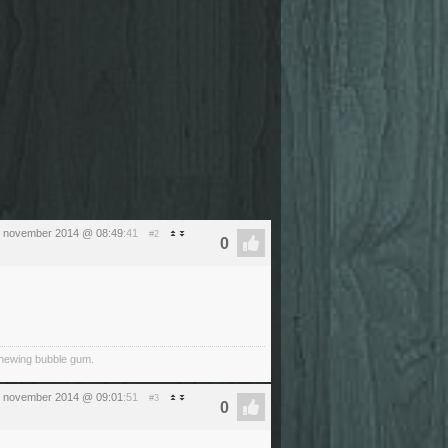
 7 november 2014 @ 08:49
:41
#2
 chewing bubble gum.
 7 november 2014 @ 09:01
:51
#3