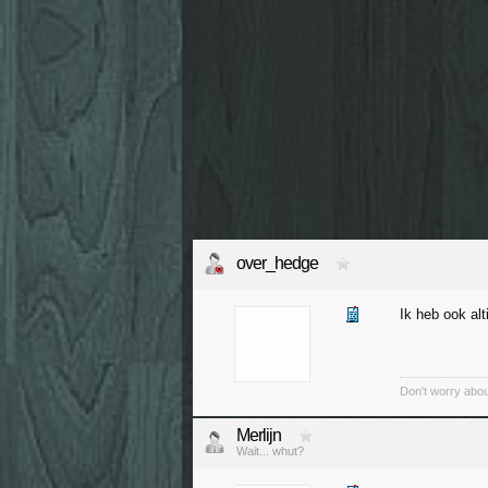
over_hedge
Ik heb ook alt
Don't worry abou
Merlijn
Wait... whut?