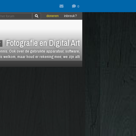
doneren
inbreuk?
Fotografie en Digital Art
T
kennis. Ook over de gebruikte apparatuur, software,
is welkom, maar houd er rekening mee; we zijn alti