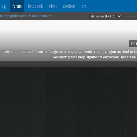
log
forum
fotoboek
chat
zoeken
dm
om een gratis account aan te maken
.
FO
hobbyist of amateur? Toon je fotografie of digital art werk, stel je vragen en deel je 
workflow, photoshop, lightroom enzovoort. Iedereen 