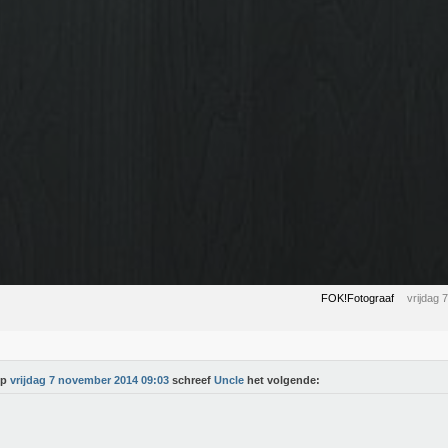
FOK!Fotograaf
vrijdag
Op
vrijdag 7 november 2014 09:03
schreef
Uncle
het volgende: