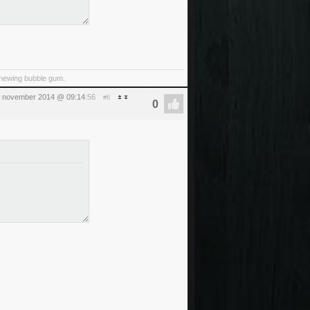
 chewing bubble gum.
 7 november 2014 @ 09:14
:56
#6