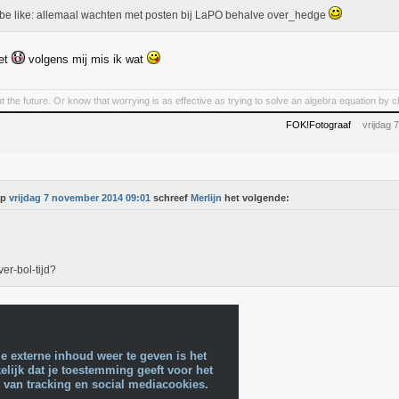
be like: allemaal wachten met posten bij LaPO behalve over_hedge
iet
volgens mij mis ik wat
t the future. Or know that worrying is as effective as trying to solve an algebra equation by
FOK!Fotograaf
vrijdag
Op
vrijdag 7 november 2014 09:01
schreef
Merlijn
het volgende:
ver-bol-tijd?
e externe inhoud weer te geven is het
lijk dat je toestemming geeft voor het
 van tracking en social mediacookies.