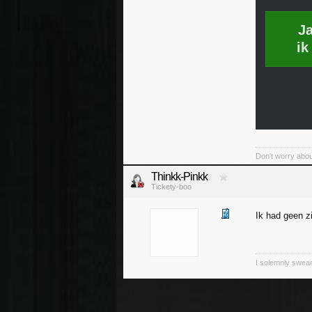
J
ik
Don't worry abou
Thinkk-Pinkk
Tickety-boo
Ik had geen z
I solemnly swear