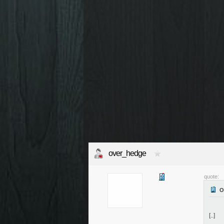
over_hedge
quote:
[..]