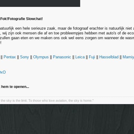
 Fok!Fotografie Slowchat!
natuurlijk een hele serieuze zaak, maar de fotograaf erachter is natuurlijk niet 
, wij zijn ook mensen die af en toe probleempjes hebben met auto's of de eco
zullen gaan eten en we maken ons ook wel eens zorgen om wanneer de wasma
!
||
Pentax
||
Sony
||
Olympus
||
Panasonic
||
Leica
||
Fuji
||
Hasselblad
||
Mami
DxO
 hem te openen...
the sky is the limit. To those who love aviation, the sky is home."