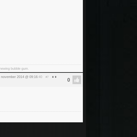
 chewing bubble gum.
 7 november 2014 @ 09:16
:40
#7