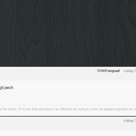
FOK!Fotograaf
vrijdag
ijd pech
t the future. Or know that worrying is as effective as trying to solve an algebra equation by
vrijdag