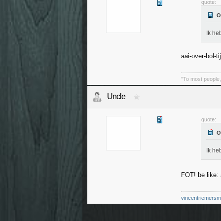
quote:
Ik he
aai-over-bol-ti
"To most people, 
Uncle
quote:
Ik he
FOT! be like:
vincentriemers