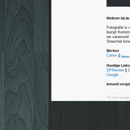
Welkom bij de
Fotografie is 
bezig! Kortom
we vanavond 
Slowchat time
Merken
Canon
||
Nikon
Handige Links
DPReview
||
Google
Iemand vergat
"To most people, 