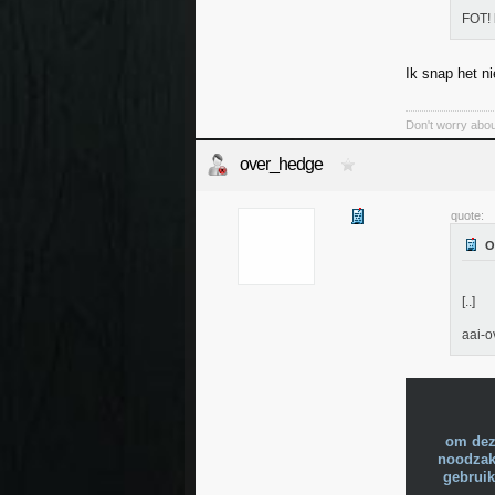
FOT! 
Ik snap het n
Don't worry abou
over_hedge
quote:
[..]
aai-o
om dez
noodzake
gebruik