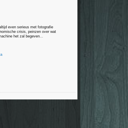
altijd even serieus met fotografie
nomische crisis, peinzen over wat
chine het zal begeven...
ya