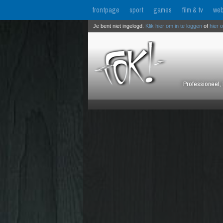
frontpage
sport
games
film & tv
web
Je bent niet ingelogd.
Klik hier om in te loggen
of
hier 
Professioneel, 