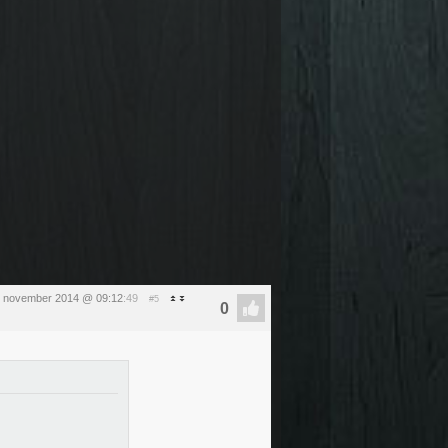
 7 november 2014 @ 09:12
:49
#5