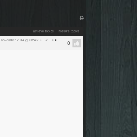
actieve topics
nieuwe topics
 7 november 2014 @ 08:46
:56
#1