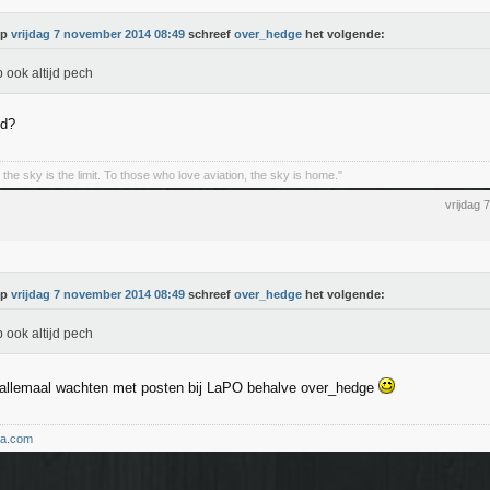
Op
vrijdag 7 november 2014 08:49
schreef
over_hedge
het volgende:
b ook altijd pech
jd?
the sky is the limit. To those who love aviation, the sky is home."
vrijdag
Op
vrijdag 7 november 2014 08:49
schreef
over_hedge
het volgende:
b ook altijd pech
 allemaal wachten met posten bij LaPO behalve over_hedge
ma.com