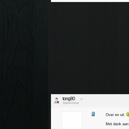
tong80
Spleenheup
Over en uit.
Met dank aan