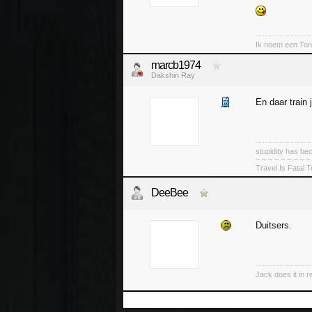
Ik noem een Ton
marcb1974
Dakshin Ray
En daar train 
stupidity has 
~ ~ ~ ~ ~ ~ ~ ~ ~
Travel Is Fatal 
DeeBee
Duitsers.
Jack does it in re