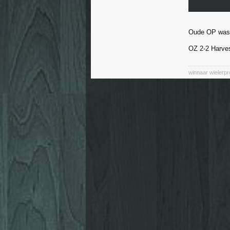
Oude OP was z
OZ 2-2 Harves
winnaar wielerp