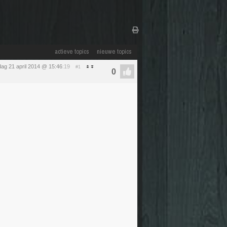
actieve topics
nieuwe topics
ag 21 april 2014 @ 15:46
:19
#1