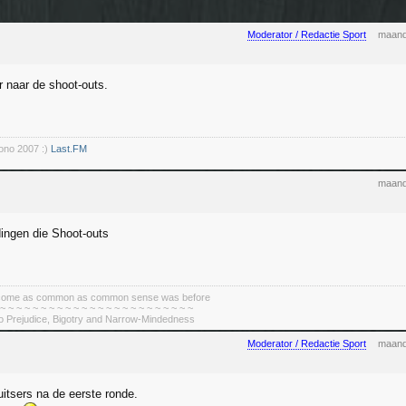
Moderator / Redactie Sport
maand
er naar de shoot-outs.
rono 2007 :)
Last.FM
maand
dingen die Shoot-outs
become as common as common sense was before
 ~ ~ ~ ~ ~ ~ ~ ~ ~ ~ ~ ~ ~ ~ ~ ~ ~ ~ ~ ~ ~ ~ ~ ~
To Prejudice, Bigotry and Narrow-Mindedness
Moderator / Redactie Sport
maand
uitsers na de eerste ronde.