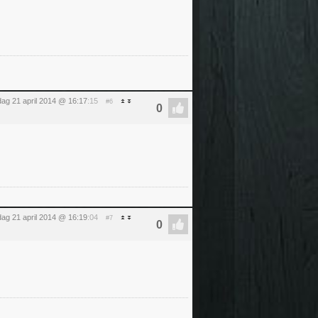
ag 21 april 2014 @ 16:17
:15
#6
ag 21 april 2014 @ 16:19
:04
#7