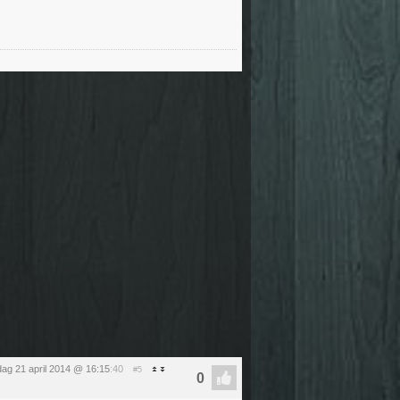
ag 21 april 2014 @ 16:15
:40
#5