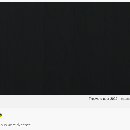
Trouwste user 2022
maand
 hun wereldkeeper.