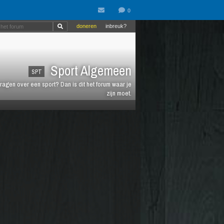
doneren
inbreuk?
Sport Algemeen
SPT
vragen over een sport? Dan is dit het forum waar je
zijn moet.