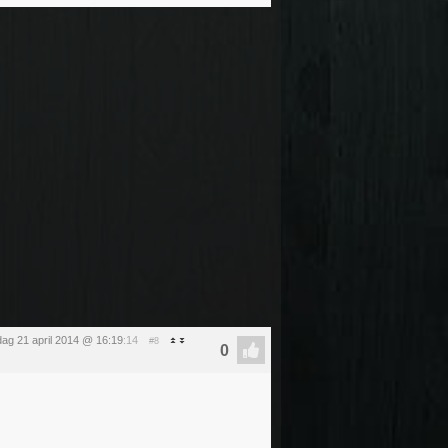
ag 21 april 2014 @ 16:19
:14
#8