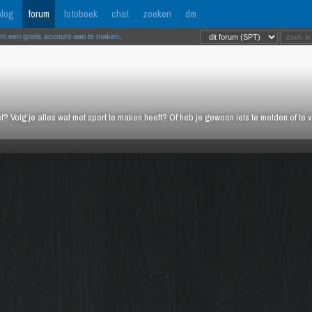
log
forum
fotoboek
chat
zoeken
dm
om een gratis account aan te maken
.
ief? Volg je alles wat met sport te maken heeft? Of heb je gewoon iets te melden of te 