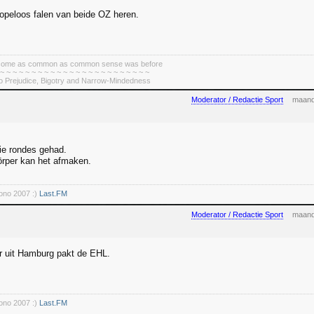
opeloos falen van beide OZ heren.
become as common as common sense was before
 ~ ~ ~ ~ ~ ~ ~ ~ ~ ~ ~ ~ ~ ~ ~ ~ ~ ~ ~ ~ ~ ~ ~ ~
To Prejudice, Bigotry and Narrow-Mindedness
Moderator / Redactie Sport
maand
rie rondes gehad.
Körper kan het afmaken.
rono 2007 :)
Last.FM
Moderator / Redactie Sport
maand
r uit Hamburg pakt de EHL.
rono 2007 :)
Last.FM