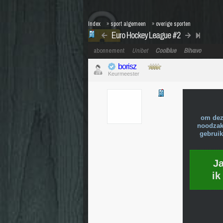
Index
»
sport algemeen
»
overige sporten
Euro Hockey League #2
abonnement
Unibet
Coolblue
Bitvavo
borisz
Keurmeester
om dez
noodzake
gebruik
J
ik