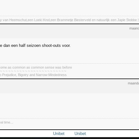
y van Heemschut,een Loeki Knol,een Brammetje Biesterveld en natuurlijk een Japie Stobbe !
maand
je dan een half seizoen shoot-outs voor.
become as common as common sense was before
 ~ ~ ~ ~ ~ ~ ~ ~ ~ ~ ~ ~ ~ ~ ~ ~ ~ ~ ~ ~ ~ ~ ~ ~
To Prejudice, Bigotry and Narrow-Mindedness
maanda
al time...
Unibet
Unibet