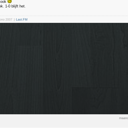
t ook
. 1-0 blijft het.
rono 2007 :)
Last.FM
maand