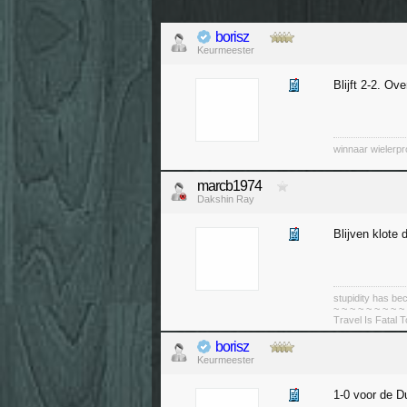
borisz
Keurmeester
Blijft 2-2. Ov
winnaar wielerp
marcb1974
Dakshin Ray
Blijven klote 
stupidity has 
~ ~ ~ ~ ~ ~ ~ ~ ~
Travel Is Fatal 
borisz
Keurmeester
1-0 voor de D