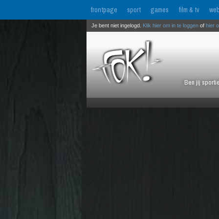
frontpage
sport
games
film & tv
web
Je bent niet ingelogd.
Klik hier om in te loggen
of
hier 
Ben jij sport