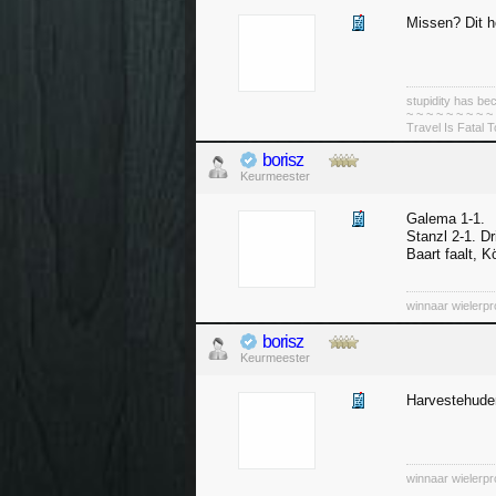
Missen? Dit h
stupidity has 
~ ~ ~ ~ ~ ~ ~ ~ ~
Travel Is Fatal 
borisz
Keurmeester
Galema 1-1.
Stanzl 2-1. D
Baart faalt, 
winnaar wielerp
borisz
Keurmeester
Harvestehude
winnaar wielerp