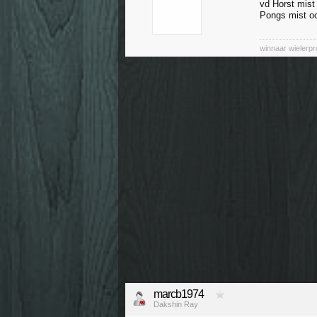
vd Horst mis
Pongs mist ook
winnaar wielerp
marcb1974
Dakshin Ray