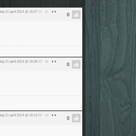
ag 21 april 2014 @ 16:07
:14
#2
ag 21 april 2014 @ 16:08
:33
#3
ag 21 april 2014 @ 16:13
:59
#4