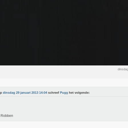
dinsdag
Op
dinsdag 29 januari 2013 14:04
schreef
Pugg
het volgende:
n Robben