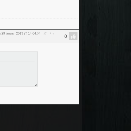
 29 januari 2013 @ 14:04
:04
#7