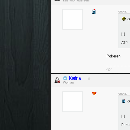
Kus voor iedereen!
quote:
[..]
ATP
Pokeren
^O^
Karina
Woman
quote:
[..]
Poke