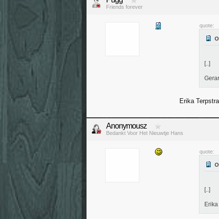
Friends forever
quote:
[..]
Gerar
Erika Terpstra
Anonymousz
Bedankt Voor Het Nieuwtje Hans
quote:
[..]
Erika