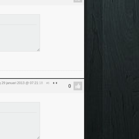
 29 januari 2013 @ 07:21
:18
#6