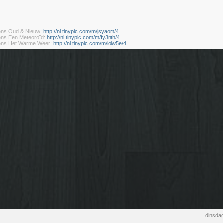
dens Oud & Nieuw:
http://nl.tinypic.com/m/jsyaom/4
ens Een Meteoroïd:
http://nl.tinypic.com/m/fy3nth/4
dens Het Warme Weer:
http://nl.tinypic.com/m/ioiw5e/4
dinsdag