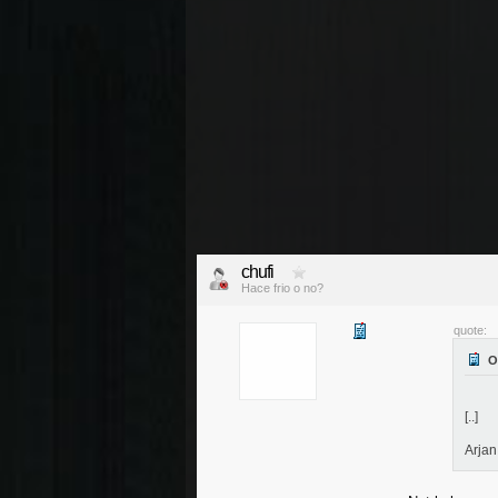
chufi
Hace frio o no?
quote:
[..]
Arja