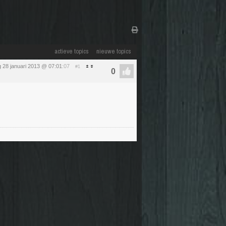
actieve topics
nieuwe topics
28 januari 2013 @ 07:01
:07
#1