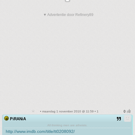
▼ Advertentie door Refinery89
• maandag 1 november 2010 @ 11:59 • 1
PiRANiA
All thinking men are atheists.
http://www.imdb.com/title/tt0208092/