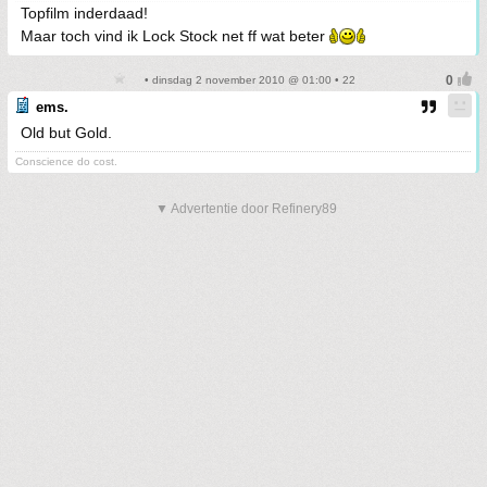
Topfilm inderdaad!
Maar toch vind ik Lock Stock net ff wat beter
• dinsdag 2 november 2010 @ 01:00 • 22
ems.
Old but Gold.
Conscience do cost.
▼ Advertentie door Refinery89