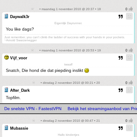
• maandag 1 november 2010 @ 20:37 • 18
Daywalk3r
Eigenlijk Dayrunner.
You like dags?
Just remember, you can't climb the ladder of success with your hands in your pockets.
~Arnold Swarzenegger
• maandag 1 november 2010 @ 20:53 • 19
Vijf_voor
twaalf
Snatch, Die hond die dat piepding inslikt
• dinsdag 2 november 2010 @ 00:21 • 20
After_Dark
Topfilm.
De snelste VPN - FastestVPN
Bekijk het streamingaanbod van Pr
• dinsdag 2 november 2010 @ 00:47 • 21
Mubassie
Hallo kindertjes