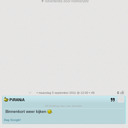
▼ Advertentie door Refinery89
• maandag 5 september 2011 @ 12:00 • 48
PiRANiA
All thinking men are atheists.
Binnenkort weer kijken
.
Dag Google!