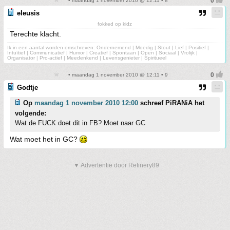
• maandag 1 november 2010 @ 12:11 • 8
eleusis
fokked op kidz
Terechte klacht.
Ik in een aantal worden omschreven: Ondernemend | Moedig | Stout | Lief | Positief |
Intuïtief | Communicatief | Humor | Creatief | Spontaan | Open | Sociaal | Vrolijk |
Organisator | Pro-actief | Meedenkend | Levensgenieter | Spiritueel
• maandag 1 november 2010 @ 12:11 • 9
Godtje
Op
maandag 1 november 2010 12:00
schreef PiRANiA het
volgende:
Wat de FUCK doet dit in FB? Moet naar GC
Wat moet het in GC?
▼ Advertentie door Refinery89