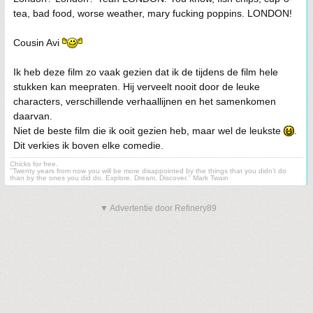
tea, bad food, worse weather, mary fucking poppins. LONDON!
Cousin Avi
Ik heb deze film zo vaak gezien dat ik de tijdens de film hele
stukken kan meepraten. Hij verveelt nooit door de leuke
characters, verschillende verhaallijnen en het samenkomen
daarvan.
Niet de beste film die ik ooit gezien heb, maar wel de leukste
.
Dit verkies ik boven elke comedie.
Chicks for free.
''Twenty years from now you will be more disappointed by the things that you didn't do
than by the ones you did do. Explore. Dream. Discover.'' Mark Twain
▼ Advertentie door Refinery89