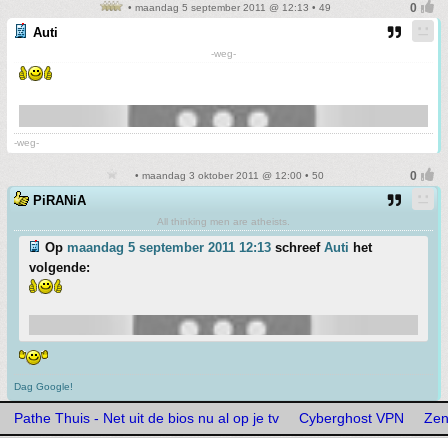
• maandag 5 september 2011 @ 12:13 • 49
Auti
-weg-
-weg-
• maandag 3 oktober 2011 @ 12:00 • 50
PiRANiA
All thinking men are atheists.
Op
maandag 5 september 2011 12:13
schreef
Auti
het
volgende:
Dag Google!
Pathe Thuis - Net uit de bios nu al op je tv
Cyberghost VPN
Ze