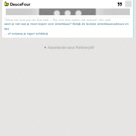
DeuceFour
"Show me how you do that trick -- The one that makes me scream" she said
weet je niet wat je moet kopen voor sinterklaas? Bekijk de leukste sinterklaascadeaus en
tips
... of ontwerp je eigen schilderij
▼ Advertentie door Refinery89