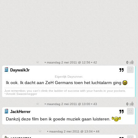
• maandag 2 mei 2011 @ 12:56 • 42
Daywalk3r
Eigenlijk Dayrunner.
Ik ook. Ik dacht aan ZeH Germans toen het luchtalarm ging
Just remember, you can't climb the ladder of success with your hands in your pockets.
~Arnold Swarzenegger
• maandag 2 mei 2011 @ 13:00 • 43
JackHerrer
Dankzij deze film ben ik goede muziek gaan luisteren.
• maandag 2 mei 2011 @ 13:04 • 44