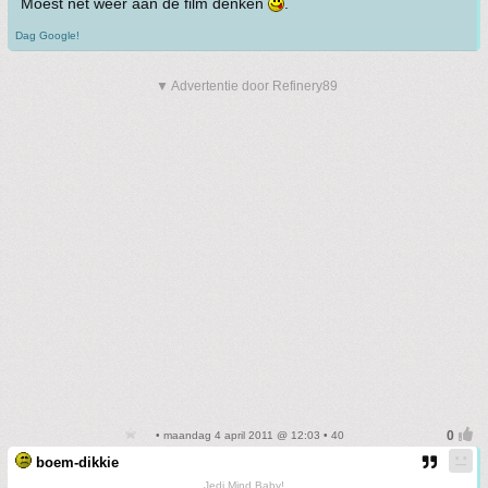
Moest net weer aan de film denken
.
Dag Google!
▼ Advertentie door Refinery89
• maandag 4 april 2011 @ 12:03 • 40
boem-dikkie
Jedi Mind Baby!