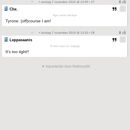
• zondag 7 november 2010 @ 13:05 • 27
Che_
Ape never kill Ape
Tyrone: (off)course I am!
• zondag 7 november 2010 @ 13:20 • 28
Leppasaanis
Ik ben suur en zappig
It's too tight!!
▼ Advertentie door Refinery89