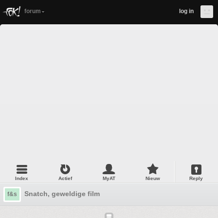
forum
log in
Index
Actief
MyAT
Nieuw
Reply
Snatch, geweldige film
f&s