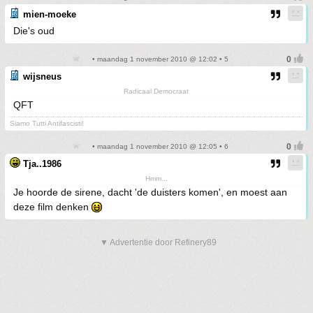
mien-moeke
Die's oud
• maandag 1 november 2010 @ 12:02 • 5
wijsneus
Radicaal Democraat
QFT
Siamo Tutti Antifascisti!
• maandag 1 november 2010 @ 12:05 • 6
Tja..1986
Hmm...
Je hoorde de sirene, dacht 'de duisters komen', en moest aan
deze film denken
▼ Advertentie door Refinery89