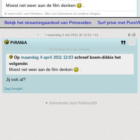
Moest net weer aan de film denken
.
Ik weet niks van Hindoes. Wel van Samoerai en andere dingen.
Bekijk het streamingaanbod van Primevideo
Surf prive met Pure
• maandag 2 mei 2011 @ 12:01 • 41
PiRANiA
All thinking men are atheists.
Op
maandag 4 april 2011 12:03
schreef boem-dikkie het
volgende:
Moest net weer aan de film denken
.
Jij ook al?
Dag Google!
▼ Advertentie door Refinery89