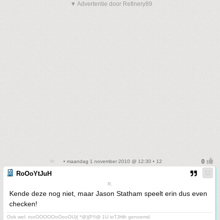
▼ Advertentie door Refinery89
• maandag 1 november 2010 @ 12:30 • 12
RoOoYtJuH
R.
Kende deze nog niet, maar Jason Statham speelt erin dus even
checken!
Ook wel: rooOOOOOoOooOU)( *@)(P!I@ 1U ioTJHih genoemd.