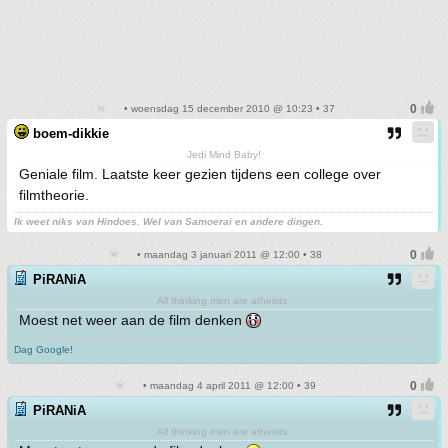
• woensdag 15 december 2010 @ 10:23 • 37
boem-dikkie
Jedi Mind Baby!
Geniale film. Laatste keer gezien tijdens een college over
filmtheorie.
Ik weet niks van Hindoes. Wel van Samoerai en andere dingen.
• maandag 3 januari 2011 @ 12:00 • 38
PiRANiA
All thinking men are atheists.
Moest net weer aan de film denken
Dag Google!
• maandag 4 april 2011 @ 12:00 • 39
PiRANiA
All thinking men are atheists.