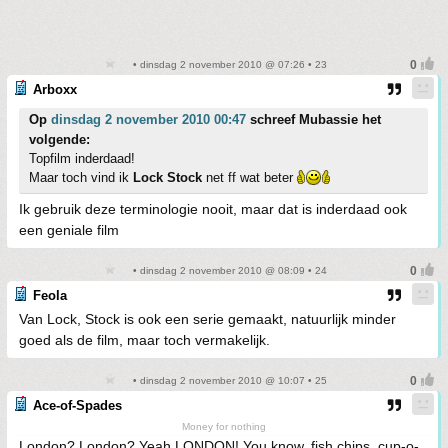
• dinsdag 2 november 2010 @ 07:26 • 23
Arboxx
Op
dinsdag 2 november 2010 00:47
schreef Mubassie het
volgende:
Topfilm inderdaad!
Maar toch vind ik
Lock Stock
net ff wat beter
Ik gebruik deze terminologie nooit, maar dat is inderdaad ook
een geniale film
• dinsdag 2 november 2010 @ 08:09 • 24
Feola
Van Lock, Stock is ook een serie gemaakt, natuurlijk minder
goed als de film, maar toch vermakelijk.
• dinsdag 2 november 2010 @ 10:07 • 25
Ace-of-Spades
Money for nothing
London? London? Yeah LONDON! You know, fish chips, cup-o-