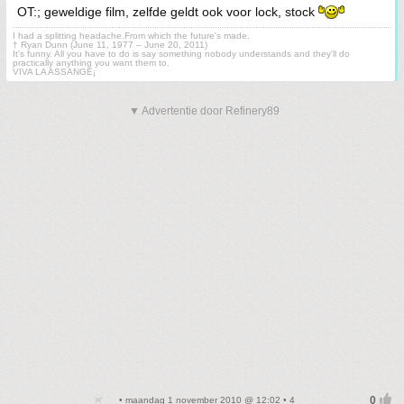
OT:; geweldige film, zelfde geldt ook voor lock, stock
I had a splitting headache.From which the future's made.
† Ryan Dunn (June 11, 1977 – June 20, 2011)
It's funny. All you have to do is say something nobody understands and they'll do
practically anything you want them to.
VIVA LA ASSANGE¡
▼ Advertentie door Refinery89
• maandag 1 november 2010 @ 12:02 • 4