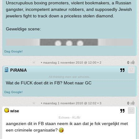
Unscrupulous boxing promoters, violent bookmakers, a Russian
gangster, incompetent amateur robbers, and supposedly Jewish
jewelers fight to track down a priceless stolen diamond.
Geweldige scene:
Dag Google!
• maandag 1 november 2010 @ 12:00 • 2
PiRANiA
All thinking men are atheists.
Wat de FUCK doet dit in FB? Moet naar GC
Dag Google!
• maandag 1 november 2010 @ 12:02 • 3
wise
Echoes - KL/B/
aangezien dit in FB staan neem ik aan dat je fok vergelijkt met
een criminele organisatie?