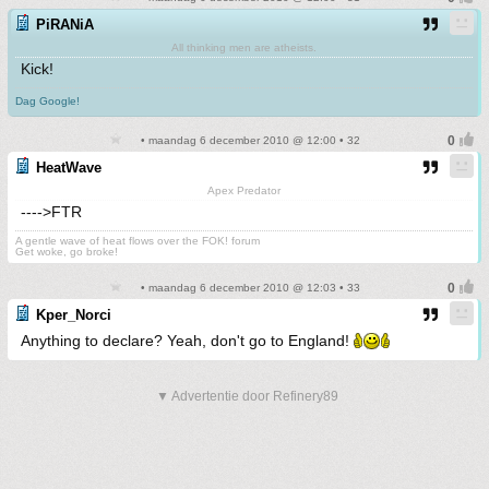
PiRANiA
All thinking men are atheists.
Kick!
Dag Google!
• maandag 6 december 2010 @ 12:00 • 32
HeatWave
Apex Predator
---->FTR
A gentle wave of heat flows over the FOK! forum
Get woke, go broke!
• maandag 6 december 2010 @ 12:03 • 33
Kper_Norci
Anything to declare? Yeah, don't go to England!
▼ Advertentie door Refinery89