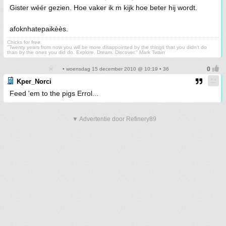
Gister wéér gezien. Hoe vaker ik m kijk hoe beter hij wordt.
afoknhatepaikèès.
Chicks for free.
''Twenty years from now you will be more disappointed by the things that you didn't do
than by the ones you did do. Explore. Dream. Discover.'' Mark Twain
• woensdag 15 december 2010 @ 10:19 • 36
Kper_Norci
Feed 'em to the pigs Errol...
▼ Advertentie door Refinery89