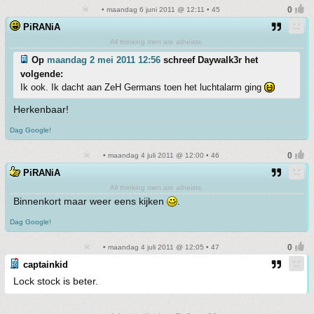
• maandag 6 juni 2011 @ 12:11 • 45
PiRANiA
All thinking men are atheists.
Op
maandag 2 mei 2011 12:56
schreef Daywalk3r het
volgende:
Ik ook. Ik dacht aan ZeH Germans toen het luchtalarm ging
Herkenbaar!
Dag Google!
• maandag 4 juli 2011 @ 12:00 • 46
PiRANiA
All thinking men are atheists.
Binnenkort maar weer eens kijken
.
Dag Google!
• maandag 4 juli 2011 @ 12:05 • 47
captainkid
Lock stock is beter.