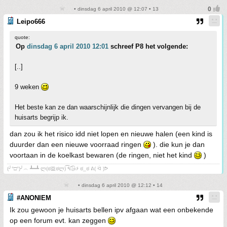
• dinsdag 6 april 2010 @ 12:07 • 13
Leipo666
quote:
Op
dinsdag 6 april 2010 12:01
schreef P8 het volgende:
[..]
9 weken
Het beste kan ze dan waarschijnlijk die dingen vervangen bij de
huisarts begrijp ik.
dan zou ik het risico idd niet lopen en nieuwe halen (een kind is
duurder dan een nieuwe voorraad ringen
). die kun je dan
voortaan in de koelkast bewaren (de ringen, niet het kind
)
(╯°□°)╯︵ ┻━┻ ლ(ಠ益ಠლ) ٩͡๏̯͡๏۶ ಠ_ಠ ᕕ( ᐛ )ᕗ
• dinsdag 6 april 2010 @ 12:12 • 14
#ANONIEM
Ik zou gewoon je huisarts bellen ipv afgaan wat een onbekende
op een forum evt. kan zeggen