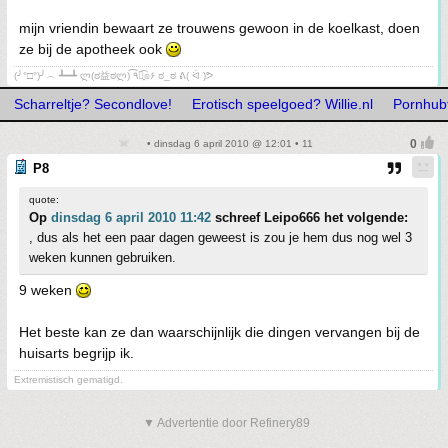
mijn vriendin bewaart ze trouwens gewoon in de koelkast, doen
ze bij de apotheek ook
(╯°□°)╯︵ ┻━┻ ლ(ಠ益ಠლ) ٩͡๏̯͡๏۶ ಠ_ಠ ᕕ( ᐛ )ᕗ
Scharreltje? Secondlove!
Erotisch speelgoed? Willie.nl
Pornhub
• dinsdag 6 april 2010 @ 12:01 • 11
P8
quote:
Op
dinsdag 6 april 2010 11:42
schreef Leipo666 het volgende:
, dus als het een paar dagen geweest is zou je hem dus nog wel 3
weken kunnen gebruiken.
9 weken
Het beste kan ze dan waarschijnlijk die dingen vervangen bij de
huisarts begrijp ik.
Extremistisch gematigd.
▼ Advertentie door Refinery89