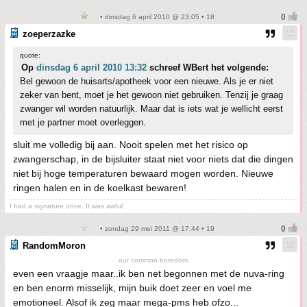
• dinsdag 6 april 2010 @ 23:05 • 18
zoeperzazke
quote:
Op
dinsdag 6 april 2010 13:32
schreef WBert het volgende:
Bel gewoon de huisarts/apotheek voor een nieuwe. Als je er niet
zeker van bent, moet je het gewoon niet gebruiken. Tenzij je graag
zwanger wil worden natuurlijk. Maar dat is iets wat je wellicht eerst
met je partner moet overleggen.
sluit me volledig bij aan. Nooit spelen met het risico op
zwangerschap, in de bijsluiter staat niet voor niets dat die dingen
niet bij hoge temperaturen bewaard mogen worden. Nieuwe
ringen halen en in de koelkast bewaren!
I had a signature once. It was awful.
• zondag 29 mei 2011 @ 17:44 • 19
RandomMoron
our common boredom
even een vraagje maar..ik ben net begonnen met de nuva-ring
en ben enorm misselijk, mijn buik doet zeer en voel me
emotioneel. Alsof ik zeg maar mega-pms heb ofzo...