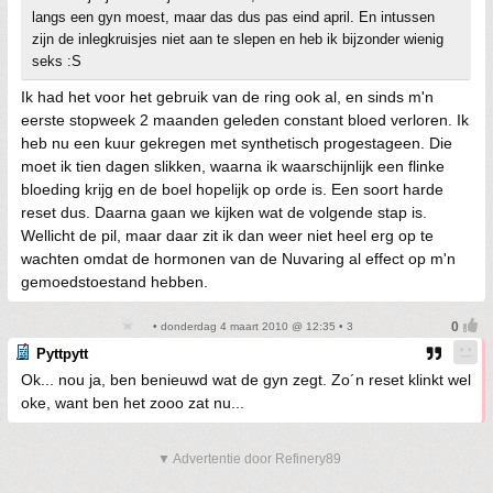
langs een gyn moest, maar das dus pas eind april. En intussen
zijn de inlegkruisjes niet aan te slepen en heb ik bijzonder wienig
seks :S
Ik had het voor het gebruik van de ring ook al, en sinds m'n
eerste stopweek 2 maanden geleden constant bloed verloren. Ik
heb nu een kuur gekregen met synthetisch progestageen. Die
moet ik tien dagen slikken, waarna ik waarschijnlijk een flinke
bloeding krijg en de boel hopelijk op orde is. Een soort harde
reset dus. Daarna gaan we kijken wat de volgende stap is.
Wellicht de pil, maar daar zit ik dan weer niet heel erg op te
wachten omdat de hormonen van de Nuvaring al effect op m'n
gemoedstoestand hebben.
• donderdag 4 maart 2010 @ 12:35 • 3
Pyttpytt
Ok... nou ja, ben benieuwd wat de gyn zegt. Zo´n reset klinkt wel
oke, want ben het zooo zat nu...
▼ Advertentie door Refinery89