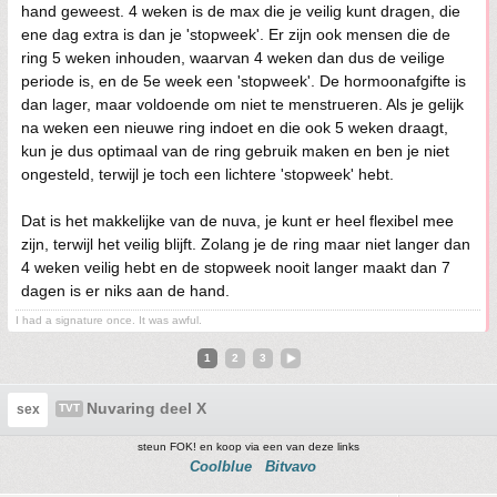
hand geweest. 4 weken is de max die je veilig kunt dragen, die
ene dag extra is dan je 'stopweek'. Er zijn ook mensen die de
ring 5 weken inhouden, waarvan 4 weken dan dus de veilige
periode is, en de 5e week een 'stopweek'. De hormoonafgifte is
dan lager, maar voldoende om niet te menstrueren. Als je gelijk
na weken een nieuwe ring indoet en die ook 5 weken draagt,
kun je dus optimaal van de ring gebruik maken en ben je niet
ongesteld, terwijl je toch een lichtere 'stopweek' hebt.
Dat is het makkelijke van de nuva, je kunt er heel flexibel mee
zijn, terwijl het veilig blijft. Zolang je de ring maar niet langer dan
4 weken veilig hebt en de stopweek nooit langer maakt dan 7
dagen is er niks aan de hand.
I had a signature once. It was awful.
1
2
3
Nuvaring deel X
sex
TVT
steun FOK! en koop via een van deze links
Coolblue
Bitvavo