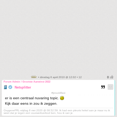
• dinsdag 6 april 2010 @ 12:02 • 12
Forum Admin / Grootste Aanwinst 2022
Netsplitter
#jesuisMasi
er is een centraal nuvaring topic.
Kijk daar eens in zou ik zeggen.
OxygeneFRL-vrijdag 8 mei 2020 @ 08:52:59: Ik had een pleuris hekel aan je maar nu ik
weet dat je tegen een vuurwerkverbod ben, hou ik van je.