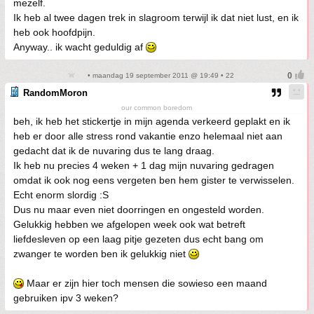
mezelf.
Ik heb al twee dagen trek in slagroom terwijl ik dat niet lust, en ik
heb ook hoofdpijn.
Anyway.. ik wacht geduldig af
• maandag 19 september 2011 @ 19:49 • 22
RandomMoron
our common boredom
beh, ik heb het stickertje in mijn agenda verkeerd geplakt en ik
heb er door alle stress rond vakantie enzo helemaal niet aan
gedacht dat ik de nuvaring dus te lang draag.
Ik heb nu precies 4 weken + 1 dag mijn nuvaring gedragen
omdat ik ook nog eens vergeten ben hem gister te verwisselen.
Echt enorm slordig :S
Dus nu maar even niet doorringen en ongesteld worden.
Gelukkig hebben we afgelopen week ook wat betreft
liefdesleven op een laag pitje gezeten dus echt bang om
zwanger te worden ben ik gelukkig niet
Maar er zijn hier toch mensen die sowieso een maand
gebruiken ipv 3 weken?