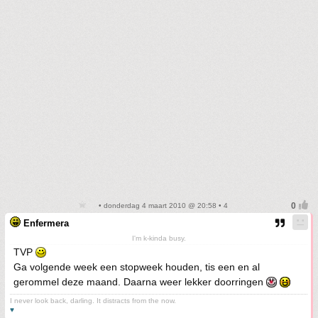
• donderdag 4 maart 2010 @ 20:58 • 4
Enfermera
I'm k-kinda busy.
TVP
Ga volgende week een stopweek houden, tis een en al
gerommel deze maand. Daarna weer lekker doorringen
I never look back, darling. It distracts from the now.
♥