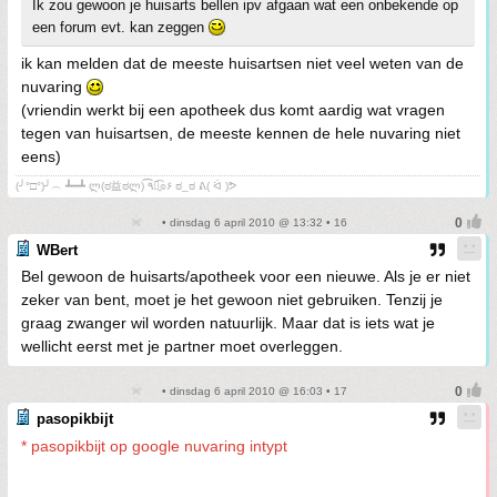
Ik zou gewoon je huisarts bellen ipv afgaan wat een onbekende op
een forum evt. kan zeggen
ik kan melden dat de meeste huisartsen niet veel weten van de
nuvaring
(vriendin werkt bij een apotheek dus komt aardig wat vragen
tegen van huisartsen, de meeste kennen de hele nuvaring niet
eens)
(╯°□°)╯︵ ┻━┻ ლ(ಠ益ಠლ) ٩͡๏̯͡๏۶ ಠ_ಠ ᕕ( ᐛ )ᕗ
• dinsdag 6 april 2010 @ 13:32 • 16
WBert
Bel gewoon de huisarts/apotheek voor een nieuwe. Als je er niet
zeker van bent, moet je het gewoon niet gebruiken. Tenzij je
graag zwanger wil worden natuurlijk. Maar dat is iets wat je
wellicht eerst met je partner moet overleggen.
• dinsdag 6 april 2010 @ 16:03 • 17
pasopikbijt
* pasopikbijt op google nuvaring intypt