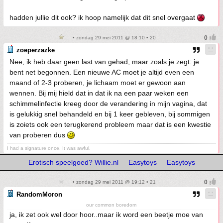
hadden jullie dit ook? ik hoop namelijk dat dit snel overgaat
• zondag 29 mei 2011 @ 18:10 • 20
zoeperzazke
Nee, ik heb daar geen last van gehad, maar zoals je zegt: je
bent net begonnen. Een nieuwe AC moet je altijd even een
maand of 2-3 proberen, je lichaam moet er gewoon aan
wennen. Bij mij hield dat in dat ik na een paar weken een
schimmelinfectie kreeg door de verandering in mijn vagina, dat
is gelukkig snel behandeld en bij 1 keer gebleven, bij sommigen
is zoiets ook een terugkerend probleem maar dat is een kwestie
van proberen dus
I had a signature once. It was awful.
Erotisch speelgoed? Willie.nl
Easytoys
Easytoys
• zondag 29 mei 2011 @ 19:12 • 21
RandomMoron
our common boredom
ja, ik zet ook wel door hoor..maar ik word een beetje moe van