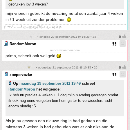
gebruiken ipv 3 weken?
mijn vriendin gebruikt de nuvaring nu al een aantal jaar 4 weken
in / 1 week uit zonder problemen
(╯°□°)╯︵ ┻━┻ ლ(ಠ益ಠლ) ٩͡๏̯͡๏۶ ಠ_ಠ ᕕ( ᐛ )ᕗ
• dinsdag 20 september 2011 @ 16:39 • 24
RandomMoron
our common boredom
prima, scheelt ook wel geld
• woensdag 21 september 2011 @ 10:35 • 25
zoeperzazke
Op
maandag 19 september 2011 19:49
schreef
RandomMoron
het volgende:
Ik heb nu precies 4 weken + 1 dag mijn nuvaring gedragen omdat
ik ook nog eens vergeten ben hem gister te verwisselen. Echt
enorm slordig :S
Als je nu gewoon een nieuwe ring in had gedaan en die
minstens 3 weken in had gehouden was er ook niks aan de