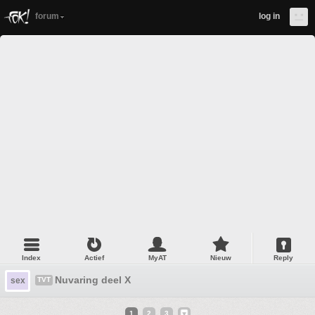
forum
log in
Index
Actief
MyAT
Nieuw
Reply
Nuvaring deel X
sex
TVT
1
2
3