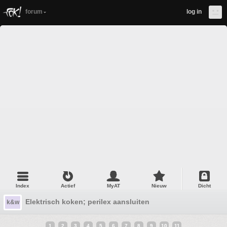
forum
log in
Index
Actief
MyAT
Nieuw
Dicht
Elektrisch koken; perilex aansluiten
k&w
1
2
3
4
5
6
7
8
9
10
11