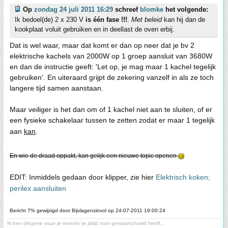
Op
zondag 24 juli 2011 16:29
schreef
blomke
het volgende:
Ik bedoel(de) 2 x 230 V
is één fase !!!
.
Met beleid
kan hij dan de
kookplaat voluit gebruiken en in deellast de oven erbij.
Dat is wel waar, maar dat komt er dan op neer dat je bv 2
elektrische kachels van 2000W op 1 groep aansluit van 3680W
en dan de instructie geeft: 'Let op, je mag maar 1 kachel tegelijk
gebruiken'. En uiteraard grijpt de zekering vanzelf in als ze toch
langere tijd samen aanstaan.
Maar veiliger is het dan om of 1 kachel niet aan te sluiten, of er
een fysieke schakelaar tussen te zetten zodat er maar 1 tegelijk
aan
kan
.
En wie de draad oppakt, kan gelijk een nieuwe topic openen
EDIT: Inmiddels gedaan door klipper, zie hier
Elektrisch koken;
perilex aansluiten
Bericht 7% gewijzigd door Bijvlagenzinvol op 24-07-2011 19:00:24
Ik ben diegene waar je moeder je altijd voor gewaarschuwd heeft...