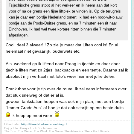
Tsjechische grens stopt al het verkeer en ik neem aan dat kort
voor of na de grens een fijne liftplek te vinden is. Op de terugreis
kan je daar een bordje Nederland tonen; ik had een rood-wit-blauw
bordje aan de Pools-Duitse grens, en na 7 minuten een rit naar
Eindhoven. Ik had wel twee kortere ritten binnen die 7 minuten
afgeslagen.
Cool, deel 3 alweer!!! Zo zie je maar dat Liften cool is! En al
helemaal niet gevaarlijk, ouderwets etc.
A.s. weekend ga ik liftend naar Praag in tjechie en daar door
tjechie liften met zn 2tjes, backpacks en een tentje. Daarna zal ik
absoluut mijn verhaal met foto's weer hier met jullie delen.
Frank thnx voor je tip over de route. Ik zal eens informeren over
dat stuk snelweg of dat er al is.
gewoon tankstation hoppen was ook mijn plan, met een bordje
"Immer Grade Aus" of hoe je dat ook schrijft op mn beste duits
Ik hoop op mooi weer!
Liftverhalen
http://liftendehollander.web-log.nl
Enjoy Life. Always Look For Adventure.
The Sun. The Water. The Wind. The Snow. The Adrealine Thats the Ultimate.