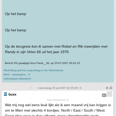
Op het kamp
Op het kamp
Op de terugreis kon ik samen met Robet en Rik meerijden met
Randy in zijn Volvo 66 uit het jaar 1976.
Bericht 0% gewijzigd door Frank__NL op 25-07-2007 00:42:15
Hitchhiking (ad-hoc-carpooling) in the Netherlands
lifters . startpagina . nl
Liftersplaats Maastricht
• woensdag 25 juli 2007 @ 05:38 • 3
buxx
http://www.buxx.nl
Wat mij nog wel eens leuk lijkt als ik een maand vrij kan krijgen is
om te liften met slechts 4 bordjes. North / East / South / West.
Geen idee waar je dan uitkomt, geen uitgestippelde route,