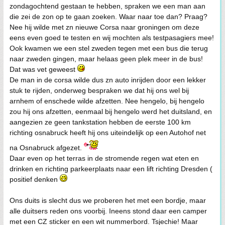
zondagochtend gestaan te hebben, spraken we een man aan
die zei de zon op te gaan zoeken. Waar naar toe dan? Praag?
Nee hij wilde met zn nieuwe Corsa naar groningen om deze
eens even goed te testen en wij mochten als testpasagiers mee!
Ook kwamen we een stel zweden tegen met een bus die terug
naar zweden gingen, maar helaas geen plek meer in de bus!
Dat was vet geweest
De man in de corsa wilde dus zn auto inrijden door een lekker
stuk te rijden, onderweg bespraken we dat hij ons wel bij
arnhem of enschede wilde afzetten. Nee hengelo, bij hengelo
zou hij ons afzetten, eenmaal bij hengelo werd het duitsland, en
aangezien ze geen tankstation hebben de eerste 100 km
richting osnabruck heeft hij ons uiteindelijk op een Autohof net
na Osnabruck afgezet.
Daar even op het terras in de stromende regen wat eten en
drinken en richting parkeerplaats naar een lift richting Dresden (
positief denken
Ons duits is slecht dus we proberen het met een bordje, maar
alle duitsers reden ons voorbij. Ineens stond daar een camper
met een CZ sticker en een wit nummerbord. Tsjechie! Maar