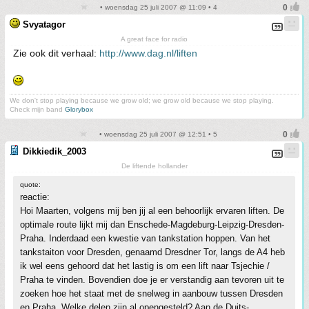
• woensdag 25 juli 2007 @ 11:09 • 4
Svyatagor
A great face for radio
Zie ook dit verhaal:
http://www.dag.nl/liften
We don't stop playing because we grow old; we grow old because we stop playing.
Check mijn band
Glorybox
• woensdag 25 juli 2007 @ 12:51 • 5
Dikkiedik_2003
De liftende hollander
quote:
reactie:
Hoi Maarten, volgens mij ben jij al een behoorlijk ervaren liften. De
optimale route lijkt mij dan Enschede-Magdeburg-Leipzig-Dresden-
Praha. Inderdaad een kwestie van tankstation hoppen. Van het
tankstaiton voor Dresden, genaamd Dresdner Tor, langs de A4 heb
ik wel eens gehoord dat het lastig is om een lift naar Tsjechie /
Praha te vinden. Bovendien doe je er verstandig aan tevoren uit te
zoeken hoe het staat met de snelweg in aanbouw tussen Dresden
en Praha. Welke delen zijn al opengesteld? Aan de Duits-