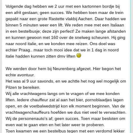
Volgende dag hebben we 2 uur met een kartonnen bordje bij
een afrit gestaan; geen succes. We hebben toen maar de trein
gepakt naar een grote Rastette vlakbij Aachen. Daar hadden we
binnen 5 minuten weer een lift. We reden mee met een Italiaan
in een bestelbusje; deze zijn perfect! Ze maken lange afstanden
en kunnen gewoon met 160 over de snelweg scheuren. Hij ging
naar noord italie, en we konden mee reizen. Ons doel was
echter Praag.. maar toch mooi idee dat we in 1 dag in noord
italie hadden kunnen zitten dmv liften
We werden door hem bij Neurenberg afgezet. Hier begon het
echte avontuur.
Het was al 9 uur savonds, en we achtte het nog wel mogelijk om
Pilzen te bereiken.
Wij alle vrachtwagens langs om te vragen of we mee konden
liften. Iedere chauffeur zat al aan het bier, pornoblaadjes lagen
open, en de voetbalwedstrijd kon elk moment beginnen. Van de
vrachtwagenchauffeurs hoefden we dus niet veel te verwachten.
Wij de personenauto's af; geen succes. Toen maar besloten om
even wat te gaan eten en het later weer te proberen.
Toen kwamen we een bestelbus tegen met een verdomd lekker