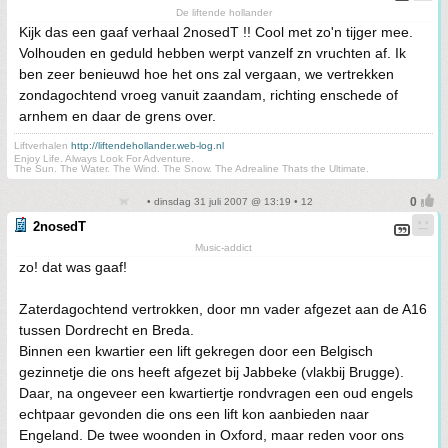
De liftende hollander
Kijk das een gaaf verhaal 2nosedT !! Cool met zo'n tijger mee.
Volhouden en geduld hebben werpt vanzelf zn vruchten af. Ik
ben zeer benieuwd hoe het ons zal vergaan, we vertrekken
zondagochtend vroeg vanuit zaandam, richting enschede of
arnhem en daar de grens over.
Liftverhalen
http://liftendehollander.web-log.nl
Enjoy Life. Always Look For Adventure.
The Sun. The Water. The Wind. The Snow. The Adrealine Thats the Ultimate.
• dinsdag 31 juli 2007 @ 13:19 • 12
2nosedT
Music-addict
zo! dat was gaaf!
Zaterdagochtend vertrokken, door mn vader afgezet aan de A16
tussen Dordrecht en Breda.
Binnen een kwartier een lift gekregen door een Belgisch
gezinnetje die ons heeft afgezet bij Jabbeke (vlakbij Brugge).
Daar, na ongeveer een kwartiertje rondvragen een oud engels
echtpaar gevonden die ons een lift kon aanbieden naar
Engeland. De twee woonden in Oxford, maar reden voor ons