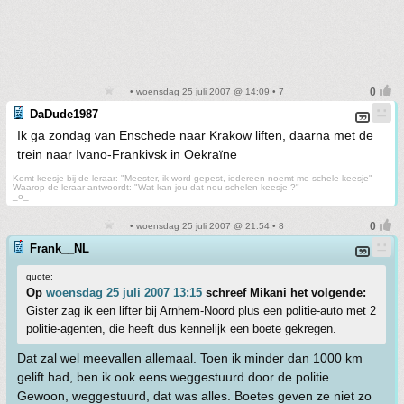
• woensdag 25 juli 2007 @ 14:09 • 7
DaDude1987
Ik ga zondag van Enschede naar Krakow liften, daarna met de
trein naar Ivano-Frankivsk in Oekraïne
Komt keesje bij de leraar: "Meester, ik word gepest, iedereen noemt me schele keesje"
Waarop de leraar antwoordt: "Wat kan jou dat nou schelen keesje ?"
_o_
• woensdag 25 juli 2007 @ 21:54 • 8
Frank__NL
quote:
Op
woensdag 25 juli 2007 13:15
schreef Mikani het volgende:
Gister zag ik een lifter bij Arnhem-Noord plus een politie-auto met 2
politie-agenten, die heeft dus kennelijk een boete gekregen.
Dat zal wel meevallen allemaal. Toen ik minder dan 1000 km
gelift had, ben ik ook eens weggestuurd door de politie.
Gewoon, weggestuurd, dat was alles. Boetes geven ze niet zo