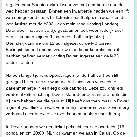
regelen naar Shepton Mallet waar we met een bordje aan de
weg hebben gestaan. Binnen een kwartiertje hadden we een lift
van een gozer die ons bij Ilchester heeft afgezet (waar een de
weg kruiste met de A303 - een main road richting London).
Daar weer met een bordje gestaan en ook weer redelijk snel
een lift kunnen krijgen (binnen een half uurtje ofzo).
Uiteindelijk zijn we om 12 uur afgezet op de M3 tussen
Basingstoke en London, waar we op de parkeerplek een lift
hebben gefixed verder richting Dover. Afgezet aan de M25
onder London.
Na een lange tijd rondlopen/vragen (anderhalf uur) een lift
geregeld bij een gozer waar we het minst van verwachtte.
Zakenmannetje in een erg dikke cabriolet. Deze zou ons iets
verder afzetten richting Dover. Maar door een andere route die
hij nam hebben we die gemist. Hij heeft ons toen maar in Dover
afgezet (wat flink om was voor hem).. wederom was ik weer erg
verbaasd over hoeveel ze over kunnen hebben voor lifters).
In Dover hebben we een ticket gekocht voor de overtocht (16
pond), en om 20:00 (NL tijd) kwamen we aan in Calais. Op de