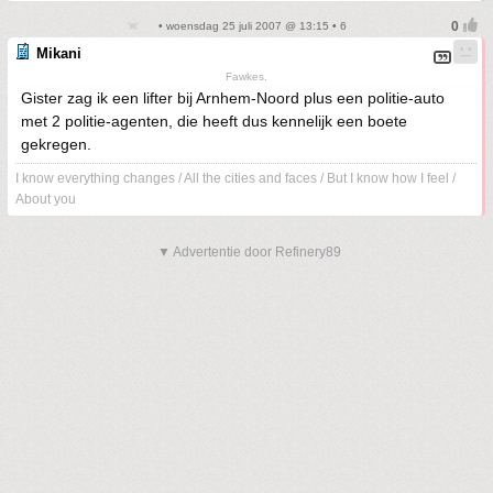
• woensdag 25 juli 2007 @ 13:15 • 6
Mikani
Fawkes.
Gister zag ik een lifter bij Arnhem-Noord plus een politie-auto
met 2 politie-agenten, die heeft dus kennelijk een boete
gekregen.
I know everything changes / All the cities and faces / But I know how I feel /
About you
▼ Advertentie door Refinery89