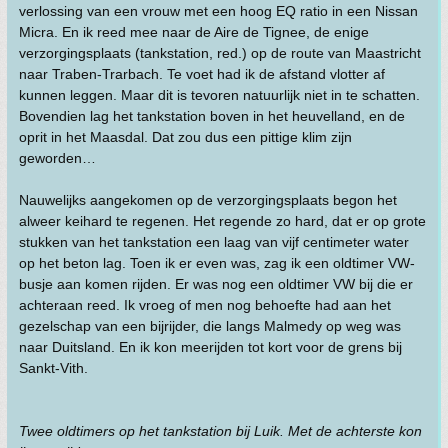
verlossing van een vrouw met een hoog EQ ratio in een Nissan
Micra. En ik reed mee naar de Aire de Tignee, de enige
verzorgingsplaats (tankstation, red.) op de route van Maastricht
naar Traben-Trarbach. Te voet had ik de afstand vlotter af
kunnen leggen. Maar dit is tevoren natuurlijk niet in te schatten.
Bovendien lag het tankstation boven in het heuvelland, en de
oprit in het Maasdal. Dat zou dus een pittige klim zijn
geworden…
Nauwelijks aangekomen op de verzorgingsplaats begon het
alweer keihard te regenen. Het regende zo hard, dat er op grote
stukken van het tankstation een laag van vijf centimeter water
op het beton lag. Toen ik er even was, zag ik een oldtimer VW-
busje aan komen rijden. Er was nog een oldtimer VW bij die er
achteraan reed. Ik vroeg of men nog behoefte had aan het
gezelschap van een bijrijder, die langs Malmedy op weg was
naar Duitsland. En ik kon meerijden tot kort voor de grens bij
Sankt-Vith.
Twee oldtimers op het tankstation bij Luik. Met de achterste kon