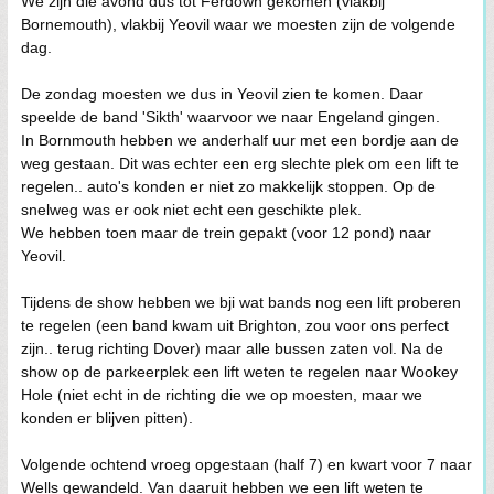
We zijn die avond dus tot Ferdown gekomen (vlakbij
Bornemouth), vlakbij Yeovil waar we moesten zijn de volgende
dag.
De zondag moesten we dus in Yeovil zien te komen. Daar
speelde de band 'Sikth' waarvoor we naar Engeland gingen.
In Bornmouth hebben we anderhalf uur met een bordje aan de
weg gestaan. Dit was echter een erg slechte plek om een lift te
regelen.. auto's konden er niet zo makkelijk stoppen. Op de
snelweg was er ook niet echt een geschikte plek.
We hebben toen maar de trein gepakt (voor 12 pond) naar
Yeovil.
Tijdens de show hebben we bji wat bands nog een lift proberen
te regelen (een band kwam uit Brighton, zou voor ons perfect
zijn.. terug richting Dover) maar alle bussen zaten vol. Na de
show op de parkeerplek een lift weten te regelen naar Wookey
Hole (niet echt in de richting die we op moesten, maar we
konden er blijven pitten).
Volgende ochtend vroeg opgestaan (half 7) en kwart voor 7 naar
Wells gewandeld. Van daaruit hebben we een lift weten te