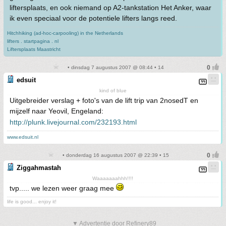
liftersplaats, en ook niemand op A2-tankstation Het Anker, waar
ik even speciaal voor de potentiele lifters langs reed.
Hitchhiking (ad-hoc-carpooling) in the Netherlands
lifters . startpagina . nl
Liftersplaats Maastricht
• dinsdag 7 augustus 2007 @ 08:44 • 14
edsuit
kind of blue
Uitgebreider verslag + foto's van de lift trip van 2nosedT en
mijzelf naar Yeovil, Engeland:
http://plunk.livejournal.com/232193.html
www.edsuit.nl
• donderdag 16 augustus 2007 @ 22:39 • 15
Ziggahmastah
Waaaaaaahhh!!!!
tvp..... we lezen weer graag mee
life is good... enjoy it!
▼ Advertentie door Refinery89