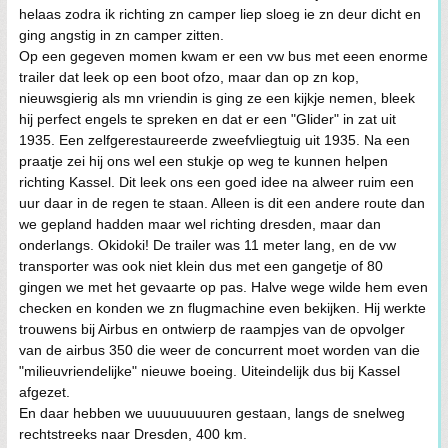
helaas zodra ik richting zn camper liep sloeg ie zn deur dicht en
ging angstig in zn camper zitten.
Op een gegeven momen kwam er een vw bus met eeen enorme
trailer dat leek op een boot ofzo, maar dan op zn kop,
nieuwsgierig als mn vriendin is ging ze een kijkje nemen, bleek
hij perfect engels te spreken en dat er een "Glider" in zat uit
1935. Een zelfgerestaureerde zweefvliegtuig uit 1935. Na een
praatje zei hij ons wel een stukje op weg te kunnen helpen
richting Kassel. Dit leek ons een goed idee na alweer ruim een
uur daar in de regen te staan. Alleen is dit een andere route dan
we gepland hadden maar wel richting dresden, maar dan
onderlangs. Okidoki! De trailer was 11 meter lang, en de vw
transporter was ook niet klein dus met een gangetje of 80
gingen we met het gevaarte op pas. Halve wege wilde hem even
checken en konden we zn flugmachine even bekijken. Hij werkte
trouwens bij Airbus en ontwierp de raampjes van de opvolger
van de airbus 350 die weer de concurrent moet worden van die
"milieuvriendelijke" nieuwe boeing. Uiteindelijk dus bij Kassel
afgezet.
En daar hebben we uuuuuuuuren gestaan, langs de snelweg
rechtstreeks naar Dresden, 400 km.