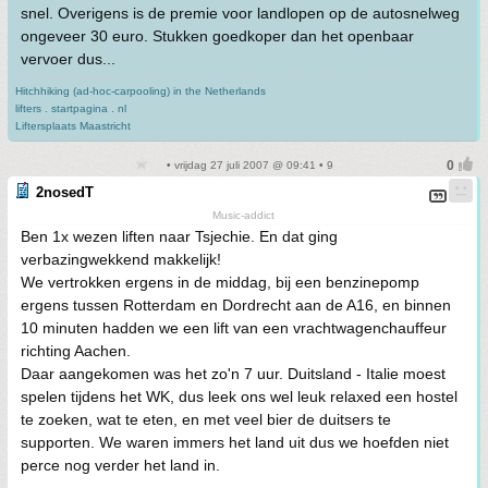
snel. Overigens is de premie voor landlopen op de autosnelweg
ongeveer 30 euro. Stukken goedkoper dan het openbaar
vervoer dus...
Hitchhiking (ad-hoc-carpooling) in the Netherlands
lifters . startpagina . nl
Liftersplaats Maastricht
• vrijdag 27 juli 2007 @ 09:41 • 9
2nosedT
Music-addict
Ben 1x wezen liften naar Tsjechie. En dat ging
verbazingwekkend makkelijk!
We vertrokken ergens in de middag, bij een benzinepomp
ergens tussen Rotterdam en Dordrecht aan de A16, en binnen
10 minuten hadden we een lift van een vrachtwagenchauffeur
richting Aachen.
Daar aangekomen was het zo'n 7 uur. Duitsland - Italie moest
spelen tijdens het WK, dus leek ons wel leuk relaxed een hostel
te zoeken, wat te eten, en met veel bier de duitsers te
supporten. We waren immers het land uit dus we hoefden niet
perce nog verder het land in.