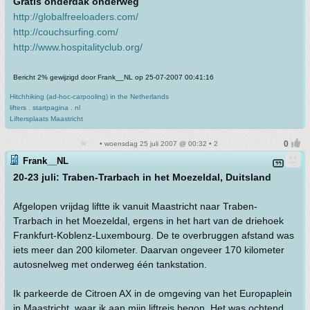
Gratis onderdak onderweg
http://globalfreeloaders.com/
http://couchsurfing.com/
http://www.hospitalityclub.org/
Bericht 2% gewijzigd door Frank__NL op 25-07-2007 00:41:16
Hitchhiking (ad-hoc-carpooling) in the Netherlands
lifters . startpagina . nl
Liftersplaats Maastricht
• woensdag 25 juli 2007 @ 00:32 • 2
Frank__NL
20-23 juli: Traben-Trarbach in het Moezeldal, Duitsland
Afgelopen vrijdag liftte ik vanuit Maastricht naar Traben-
Trarbach in het Moezeldal, ergens in het hart van de driehoek
Frankfurt-Koblenz-Luxembourg. De te overbruggen afstand was
iets meer dan 200 kilometer. Daarvan ongeveer 170 kilometer
autosnelweg met onderweg één tankstation.
Ik parkeerde de Citroen AX in de omgeving van het Europaplein
in Maastricht, waar ik aan mijn liftreis begon. Het was ochtend