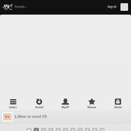
forum
log in
Index
Actief
MyAT
Nieuw
Dicht
Liften is cool #3
trv
1
2
3
4
5
6
7
8
9
10