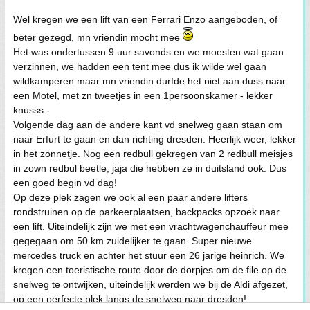
Wel kregen we een lift van een Ferrari Enzo aangeboden, of
beter gezegd, mn vriendin mocht mee
Het was ondertussen 9 uur savonds en we moesten wat gaan
verzinnen, we hadden een tent mee dus ik wilde wel gaan
wildkamperen maar mn vriendin durfde het niet aan duss naar
een Motel, met zn tweetjes in een 1persoonskamer - lekker
knusss -
Volgende dag aan de andere kant vd snelweg gaan staan om
naar Erfurt te gaan en dan richting dresden. Heerlijk weer, lekker
in het zonnetje. Nog een redbull gekregen van 2 redbull meisjes
in zown redbul beetle, jaja die hebben ze in duitsland ook. Dus
een goed begin vd dag!
Op deze plek zagen we ook al een paar andere lifters
rondstruinen op de parkeerplaatsen, backpacks opzoek naar
een lift. Uiteindelijk zijn we met een vrachtwagenchauffeur mee
gegegaan om 50 km zuidelijker te gaan. Super nieuwe
mercedes truck en achter het stuur een 26 jarige heinrich. We
kregen een toeristische route door de dorpjes om de file op de
snelweg te ontwijken, uiteindelijk werden we bij de Aldi afgezet,
op een perfecte plek langs de snelweg naar dresden!