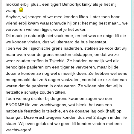
mokkel erbij, plus.. een tijger! Behoorlijk kinky als je het mij
vraagt
Anyhoe, wij vragen of we mee konden liften. Later toen haar
vriend erbij kwam waarschuwde hij ons; het mag best maar... we
vervoeren wel een tijger, weet je het zeker.
Dit maak je natuurlijk niet vaak mee, en het was de enige lift die
we konden vinden, dus wij uiteraard de bus ingestapt.
Toen we de Tsjechische grens naderden, stelden ze voor dat wij
maar even voor de grens moesten uitstappen, en dat we ze
weer zouden treffen in Tsjechië. Ze hadden namelijk wel alle
benodigde papieren om een tijger te vervoeren, maar bij de
douane konden ze nog wel s moeilijk doen. Ze hebben wel eens
meegemaakt dat ze 5 dagen vastzaten, voordat ze er zeker van
waren dat de papieren in orde waren. Ze wilden niet dat wij in
hetzelfde schuitje zouden zitten.
Toen we nog dichter bij de grens kwamen zagen we een
ENORME file van vrachtwagens, wat bleek; het was een
nationale feestdag in tsjechie, en de douane lag ook (half) op
haar gat. Deze vrachtwagens konden dus wel 2 dagen in die file
staan. Wij even geluk dat we geen lift konden vinden met een
vrachtwagen!