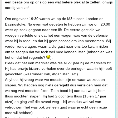
een beetje om op ons op een wat betere plek af te zetten, onwijs
aardig van ze!
Om ongeveer 19:30 waren we op de M3 tussen London en
Basingstoke. Na even wat gegeten te hebben zijn we om 20:00
weer op zoek gegaan naar een lift. De eerste gast die we
vroegen vertelde ons dat het een wagen was van de defensie
waar hij in reed, en dat hij geen passagiers kon meenemen. Wij
verder rondvragen, waarna die gast naar ons toe kwam rijden
om te zeggen dat we toch wel mee konden liften (misschien was
het omdat het regende?
).
Bleek dat het een marinier was die al 27 jaar bij de mariniers zit.
Hij had onwijs bizarre verhalen over de oorlogen waarin hij heeft
gevochten (waaronder Irak, Afganistan, etc).
Anyhoe, hij vroeg waar we moesten zijn en waar we zouden
slapen. Wij hadden nog niets geregeld dus vertelden hem dat
we nog wat moesten fixen. Toen bood hij aan dat we bij hem
thuis mochten slapen. Hij had 2 dochters thuis (15 en 17 jaar
ofzo) en ging zelf die avond weg... hij was dus wel vol van
vetrouwen (het was ook wel een gast waar je echt geen ruzie
mee wil hebben).