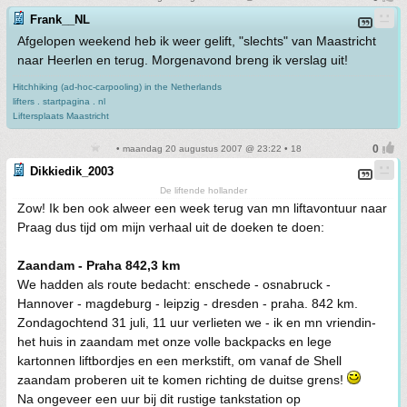
Frank__NL
Afgelopen weekend heb ik weer gelift, "slechts" van Maastricht
naar Heerlen en terug. Morgenavond breng ik verslag uit!
Hitchhiking (ad-hoc-carpooling) in the Netherlands
lifters . startpagina . nl
Liftersplaats Maastricht
• maandag 20 augustus 2007 @ 23:22 • 18
Dikkiedik_2003
De liftende hollander
Zow! Ik ben ook alweer een week terug van mn liftavontuur naar
Praag dus tijd om mijn verhaal uit de doeken te doen:
Zaandam - Praha 842,3 km
We hadden als route bedacht: enschede - osnabruck -
Hannover - magdeburg - leipzig - dresden - praha. 842 km.
Zondagochtend 31 juli, 11 uur verlieten we - ik en mn vriendin-
het huis in zaandam met onze volle backpacks en lege
kartonnen liftbordjes en een merkstift, om vanaf de Shell
zaandam proberen uit te komen richting de duitse grens!
Na ongeveer een uur bij dit rustige tankstation op