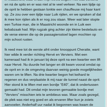
en ná de spits en er was niet al te veel verkeer. Na een tijdje op
de oprit te hebben gestaan lonkte een chauffeuse mij haar kant
op. Ze zou over een tijdje naar Luik rijden, en we spraken af dat
ik mee kon rijden als ik er nog zou staan. Weer wat later stopte
een Turkse man, die in Maastricht woonde en in Luik een
kebabzaak had. Mijn rugzak ging achter zijn kleine bestelauto en
de verse eieren die op de passagiersstoel lagen mochten op
mijn schoot rusten.
Ik reed mee tot de eerste afrit onder knooppunt Cheratte, want
hier wilde ik verder richting Hervé en Verviers. Met een
kameraad had ik in januari bij deze oprit na een kwartier een lift
naar Hervé. Nu duurde het langer en dit kwam vooral omdat op
de oprit en in de omgeving daarvan weinig goede mogelijkheden
waren om te liften. Na drie kwartier begon het keihard te
regenen en dus verplaatste ik mij naar de tunnel naast de oprit.
Hier stond ik te liften met een bordje “E40”, dat ik ondertussen
gemaakt had. Dit omdat mijn tevoren gemaakte bordje met
“Verviers” misschien iets te ambitieus was. Maar zoals gezegd,
de plek was niet erg goed en als ervaren lifter kun je zoiets
aanvoelen. Anderhalf uur nadat ik begonnen was kwam de