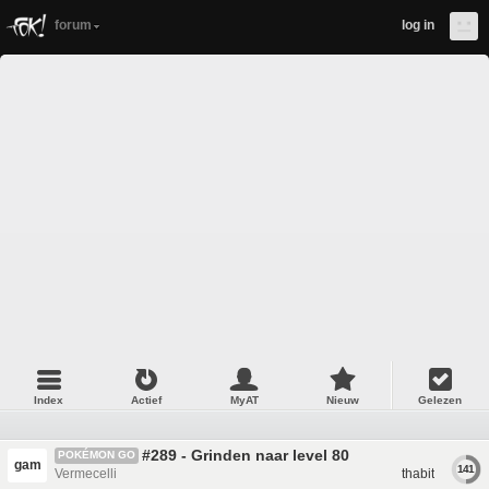
forum
log in
Index
Actief
MyAT
Nieuw
Gelezen
#289 - Grinden naar level 80
POKÉMON GO
gam
141
Vermecelli
thabit