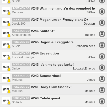
SiGNe
SiGNe
#248 Waar niemand z'n dex compleet heeft
POKÉMON GO
gam
Debsterr
SiGNe
#247 Meganium en Frenzy plant O+
POKÉMON GO
gam
Joosie200
Debsterr
#246 Kanto O+
POKÉMON GO
gam
Afhaalchinees
raptorix
#245 Bagon & Exeggutors
POKÉMON GO
gam
SiGNe
Afhaalchinees
#244 Eeveelution
POKÉMON GO
gam
Luctor.et.Emergo
SiGNe
#243 It's time to get lucky!
POKÉMON GO
gam
Jimbo
Luctor.et.Emergo
#242 Summertime!
POKÉMON GO
gam
Molurus
Jimbo
#241 Body Slam Snorlax!
POKÉMON GO
gam
Molurus
Molurus
#240 Celebi quest
POKÉMON GO
gam
ShaoliN
Molurus