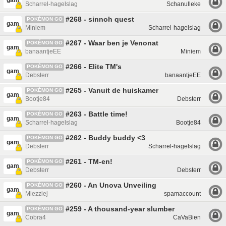
gam
Scharrel-hagelslag
Schanulleke
#268 - sinnoh quest
POKÉMON GO
gam
Miniem
Scharrel-hagelslag
#267 - Waar ben je Venonat
POKÉMON GO
gam
banaantjeEE
Miniem
#266 - Elite TM's
POKÉMON GO
gam
Debsterr
banaantjeEE
#265 - Vanuit de huiskamer
POKÉMON GO
gam
Bootje84
Debsterr
#263 - Battle time!
POKÉMON GO
gam
Scharrel-hagelslag
Bootje84
#262 - Buddy buddy <3
POKÉMON GO
gam
Debsterr
Scharrel-hagelslag
#261 - TM-en!
POKÉMON GO
gam
Debsterr
Debsterr
#260 - An Unova Unveiling
POKÉMON GO
gam
Miezziej
spamaccount
#259 - A thousand-year slumber
POKÉMON GO
gam
Cobra4
CaVaBien