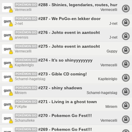
#288 - Shinies, legendaries, routes, hundos en
POKÉMON GO
gam
Vermecelli
Vermecelli
#287 - We PoGo-en lekker door
POKÉMON GO
gam
J-net
J-net
#276 - Johto event in aantocht
POKÉMON GO
gam
arvensis
J-net
#275 - Johto event in aantocht
POKÉMON GO
gam
Vermecelli
Guppy
#274 - It’s so shinyyyyyyyy
POKÉMON GO
gam
KapiteinIglo
Vermecelli
#273 - Gible CD coming!
POKÉMON GO
gam
Scharrel-hagelslag
KapiteinIglo
#272 - shiny shadows
POKÉMON GO
gam
Miniem
Scharrel-hagelslag
#271 - Living in a ghost town
POKÉMON GO
gam
PzKpfw
Miniem
#270 - Pokemon Go Fest!!!
POKÉMON GO
gam
Schanulleke
Vermecelli
#269 - Pokemon Go Fest!!!
POKÉMON GO