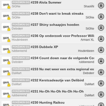
#239 Alola Summer
POKÉMON GO
gam
SiGNe
ShaoliN
#238 Don't want to break streaks
POKÉMON GO
gam
SiGNe
SiGNe
#237 Shiny schaapjes hoeden
POKÉMON GO
gam
Debsterr
SiGNe
#236 Op onderzoek voor Professor Willow
POKÉMON GO
gam
Houtenbeen
Armani XL
#235 Dubbele XP
POKÉMON GO
gam
rubbereend
Houtenbeen
#234 Count down naar de volgende Communit
POKÉMON GO
gam
Debsterr
rubbereend
#233 Nu met weer een extra regional exclusive
POKÉMON GO
gam
DaMart
Debsterr
#232 Kerstcadeautje van Delibird
POKÉMON GO
gam
DaMart
DaMart
#231 Ho-Oh Ho-Oh Ho-Oh Ho-Oh
POKÉMON GO
gam
rubbereend
DaMart
#230 Hunting Raikou
POKÉMON GO
gam