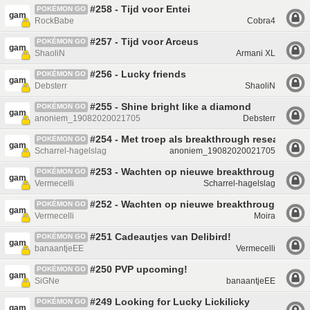
#258 - Tijd voor Entei
POKÉMON GO
gam
RockBabe
Cobra4
#257 - Tijd voor Arceus
POKÉMON GO
gam
ShaoliN
Armani XL
#256 - Lucky friends
POKÉMON GO
gam
Debsterr
ShaoliN
#255 - Shine bright like a diamond
POKÉMON GO
gam
anoniem_19082020021705
Debsterr
#254 - Met troep als breakthrough research re
POKÉMON GO
gam
Scharrel-hagelslag
anoniem_19082020021705
#253 - Wachten op nieuwe breakthrough resea
POKÉMON GO
gam
Vermecelli
Scharrel-hagelslag
#252 - Wachten op nieuwe breakthrough resea
POKÉMON GO
gam
Vermecelli
Moira
#251 Cadeautjes van Delibird!
POKÉMON GO
gam
banaantjeEE
Vermecelli
#250 PVP upcoming!
POKÉMON GO
gam
SiGNe
banaantjeEE
#249 Looking for Lucky Lickilicky
POKÉMON GO
gam