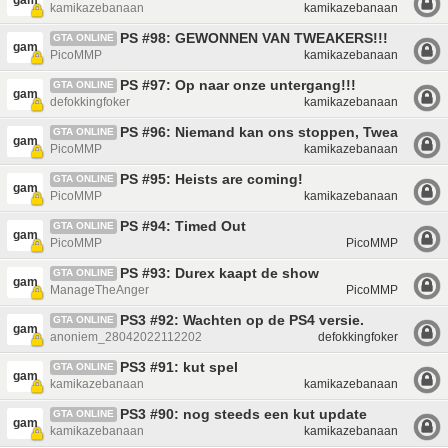
gam
kamikazebanaan
kamikazebanaan
PS #98: GEWONNEN VAN TWEAKERS!!!
GTA ONLINE
gam
PicoMMP
kamikazebanaan
PS #97: Op naar onze untergang!!!
GTA ONLINE
gam
defokkingfoker
kamikazebanaan
PS #96: Niemand kan ons stoppen, Tweakers ga
GTA ONLINE
gam
PicoMMP
kamikazebanaan
PS #95: Heists are coming!
GTA ONLINE
gam
PicoMMP
kamikazebanaan
PS #94: Timed Out
GTA ONLINE
gam
PicoMMP
PicoMMP
PS #93: Durex kaapt de show
GTA ONLINE
gam
ManageTheAnger
PicoMMP
PS3 #92: Wachten op de PS4 versie.
GTA ONLINE
gam
anoniem_28042022112202
defokkingfoker
PS3 #91: kut spel
GTA ONLINE
gam
kamikazebanaan
kamikazebanaan
PS3 #90: nog steeds een kut update
GTA ONLINE
gam
kamikazebanaan
kamikazebanaan