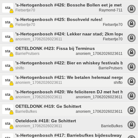
's-Hertogenbosch #426: Bossche Bollen eet je met je han
sta
Fietsertje70
Raymond-711
's-Hertogenbosch #425: Boschveld rules!
sta
Fietsertje70
Fietsertje70
's-Hertogenbosch #424: Lekker naar stad; 2km lopen (grat
sta
anoniem_17062026023611
Fietsertje70
OETELDONK #423: Fissa bij Terminus
sta
BarriePrutsers
anoniem_17062026023611
's-Hertogenbosch #422: Bier en whiskey festivals bij c2b 
sta
shifto
BarriePrutsers
's-Hertogenbosch #421: We betalen helemaal nergens mee
sta
anoniem_17062026023611
shifto
's-Hertogenbosch #420: We feliciteren DJ met het hebben
sta
anoniem_17062026023611
anoniem_17062026023611
OETELDONK #419: Ge Schittert
sta
BarrieBufkes
anoniem_17062026023611
Oeteldonk #418: Ge Schittert
sta
anoniem_17062026023611
BarrieBufkes
's-Hertogenbosch #417: Barriebufkes bijdesubway