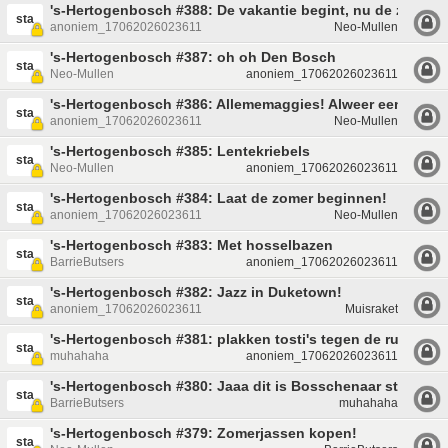
's-Hertogenbosch #388: De vakantie begint, nu de zomer 
sta
anoniem_17062026023611
Neo-Mullen
's-Hertogenbosch #387: oh oh Den Bosch
sta
Neo-Mullen
anoniem_17062026023611
's-Hertogenbosch #386: Allememaggies! Alweer een nieuw
sta
anoniem_17062026023611
Neo-Mullen
's-Hertogenbosch #385: Lentekriebels
sta
Neo-Mullen
anoniem_17062026023611
's-Hertogenbosch #384: Laat de zomer beginnen!
sta
anoniem_17062026023611
Neo-Mullen
's-Hertogenbosch #383: Met hosselbazen
sta
BarrieButsers
anoniem_17062026023611
's-Hertogenbosch #382: Jazz in Duketown!
sta
anoniem_17062026023611
Muisraket
's-Hertogenbosch #381: plakken tosti's tegen de ruiten!
sta
muhahaha
anoniem_17062026023611
's-Hertogenbosch #380: Jaaa dit is Bosschenaar style
sta
BarrieButsers
muhahaha
's-Hertogenbosch #379: Zomerjassen kopen!
sta