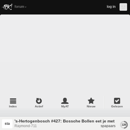
forum
log in
Index
Actief
MyAT
Nieuw
Gelezen
's-Hertogenbosch #427: Bossche Bollen eet je met je han
sta
128
Raymond-711
spapaars