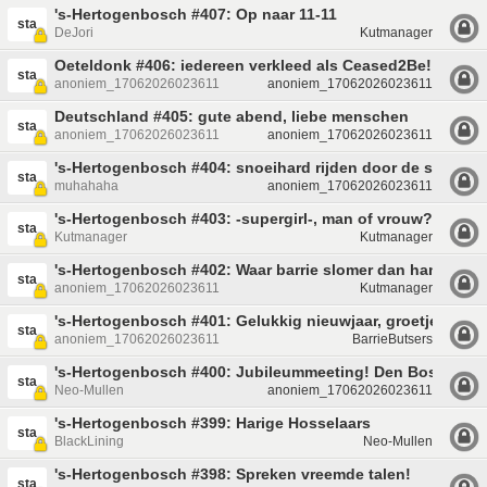
's-Hertogenbosch #407: Op naar 11-11
sta
DeJori
Kutmanager
Oeteldonk #406: iedereen verkleed als Ceased2Be!!
sta
anoniem_17062026023611
anoniem_17062026023611
Deutschland #405: gute abend, liebe menschen
sta
anoniem_17062026023611
anoniem_17062026023611
's-Hertogenbosch #404: snoeihard rijden door de stad!
sta
muhahaha
anoniem_17062026023611
's-Hertogenbosch #403: -supergirl-, man of vrouw?
sta
Kutmanager
Kutmanager
's-Hertogenbosch #402: Waar barrie slomer dan handje is
sta
anoniem_17062026023611
Kutmanager
's-Hertogenbosch #401: Gelukkig nieuwjaar, groetjes hand
sta
anoniem_17062026023611
BarrieButsers
's-Hertogenbosch #400: Jubileummeeting! Den Bosch O+
sta
Neo-Mullen
anoniem_17062026023611
's-Hertogenbosch #399: Harige Hosselaars
sta
BlackLining
Neo-Mullen
's-Hertogenbosch #398: Spreken vreemde talen!
sta