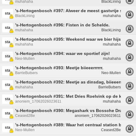
muhahaha
BlackLining
's-Hertogenbosch #397: Alweer de meest gastvrije stad!
sta
BlackLining
muhahaha
's-Hertogenbosch #396: Fisten in de Schelde.
sta
muhahaha
BlackLining
's-Hertogenbosch #395: Weekend waar we bier hijsen.
sta
muhahaha
muhahaha
's-Hertogenbosch #394: waar we sportief zijn!
sta
Neo-Mullen
muhahaha
's-Hertogenbosch #393: Meetje biieeerrrrrr.
sta
BarrieButsers
Neo-Mullen
's-Hertogenbosch #392: Meetje as dinsdag, biieeerrrrrr.
sta
muhahaha
BarrieButsers
's-Hertogenbosch #391: Met Dries Roelvink op de kermis!
sta
anoniem_17062026023611
muhahaha
's-Hertogenbosch #390: Megashark vs Bossche Draak!
sta
Ceased2Be
anoniem_17062026023611
's-Hertogenbosch #389: Waar het centraal station bijna af 
sta
Neo-Mullen
Ceased2Be