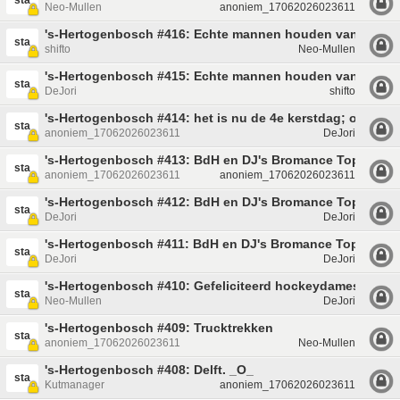
sta
Neo-Mullen
anoniem_17062026023611
's-Hertogenbosch #416: Echte mannen houden van vlees(l
sta
shifto
Neo-Mullen
's-Hertogenbosch #415: Echte mannen houden van lego e
sta
DeJori
shifto
's-Hertogenbosch #414: het is nu de 4e kerstdag; op naar 
sta
anoniem_17062026023611
DeJori
's-Hertogenbosch #413: BdH en DJ's Bromance Topic 33 1
sta
anoniem_17062026023611
anoniem_17062026023611
's-Hertogenbosch #412: BdH en DJ's Bromance Topic The
sta
DeJori
DeJori
's-Hertogenbosch #411: BdH en DJ's Bromance Topic
sta
DeJori
DeJori
's-Hertogenbosch #410: Gefeliciteerd hockeydames!
sta
Neo-Mullen
DeJori
's-Hertogenbosch #409: Trucktrekken
sta
anoniem_17062026023611
Neo-Mullen
's-Hertogenbosch #408: Delft. _O_
sta
Kutmanager
anoniem_17062026023611