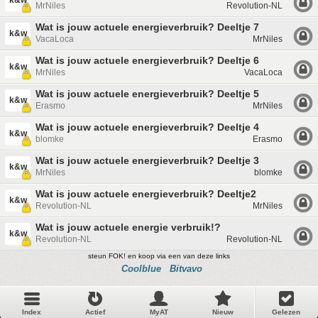
k&w
MrNiles
Revolution-NL
Wat is jouw actuele energieverbruik? Deeltje 7
k&w
VacaLoca
MrNiles
Wat is jouw actuele energieverbruik? Deeltje 6
k&w
MrNiles
VacaLoca
Wat is jouw actuele energieverbruik? Deeltje 5
k&w
Erasmo
MrNiles
Wat is jouw actuele energieverbruik? Deeltje 4
k&w
blomke
Erasmo
Wat is jouw actuele energieverbruik? Deeltje 3
k&w
MrNiles
blomke
Wat is jouw actuele energieverbruik? Deeltje2
k&w
Revolution-NL
MrNiles
Wat is jouw actuele energie verbruik!?
k&w
Revolution-NL
Revolution-NL
steun FOK! en koop via een van deze links
Coolblue
Bitvavo
Index
Actief
MyAT
Nieuw
Gelezen