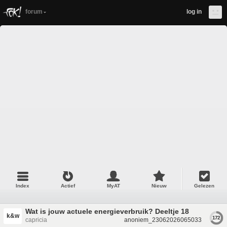
forum
log in
Index
Actief
MyAT
Nieuw
Gelezen
Wat is jouw actuele energieverbruik? Deeltje 18
k&w
172
capricia
anoniem_23062026065033