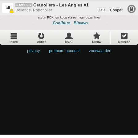
Granollers - Les Angles #1
ETAPPE 3
tdf
Rellende_Rotscholier
Dale__Cooper
steun FOK! en koop via een van deze links
Coolblue
Bitvavo
Index
Actief
MyAT
Nieuw
Gelezen
privacy
•
premium account
•
voorwaarden