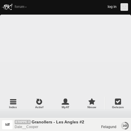
forum
log in
Index
Actief
MyAT
Nieuw
Gelezen
Granollers - Les Angles #2
ETAPPE 3
tdf
143
Dale__Cooper
Felagund