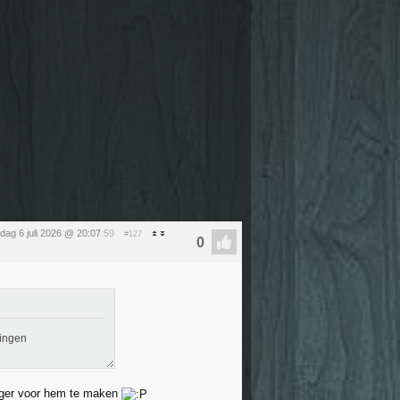
ag 6 juli 2026 @ 20:07
:59
#127
wingen
rger voor hem te maken