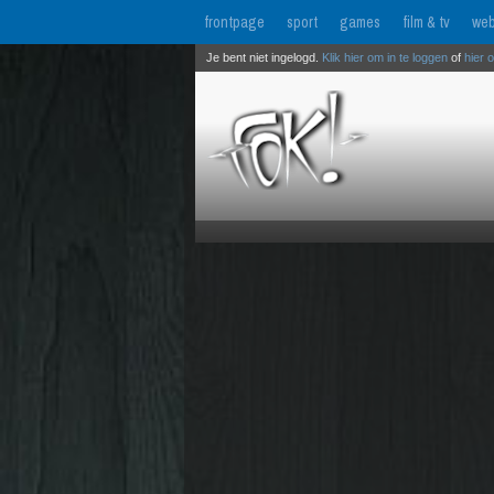
frontpage
sport
games
film & tv
web
Je bent niet ingelogd.
Klik hier om in te loggen
of
hier 