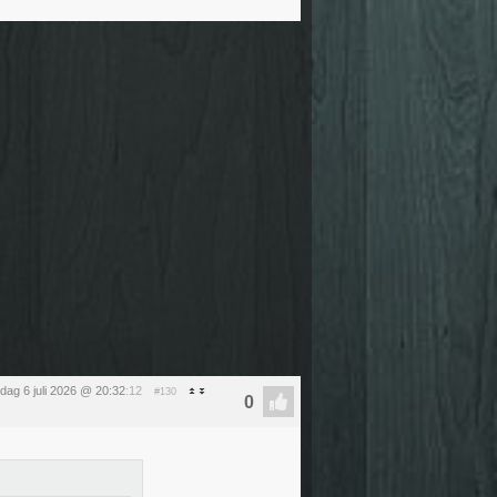
ag 6 juli 2026 @ 20:32
:12
#130