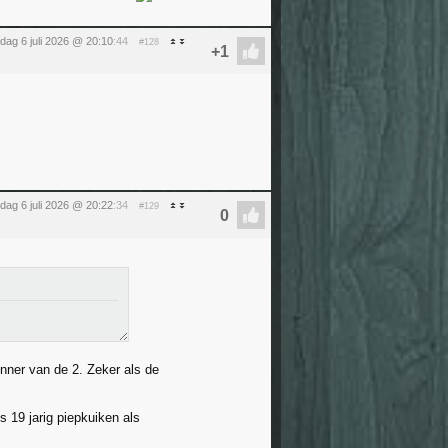
ag 6 juli 2026 @ 20:10
:44
#128
ag 6 juli 2026 @ 20:22
:34
#129
nnner van de 2. Zeker als de
 19 jarig piepkuiken als