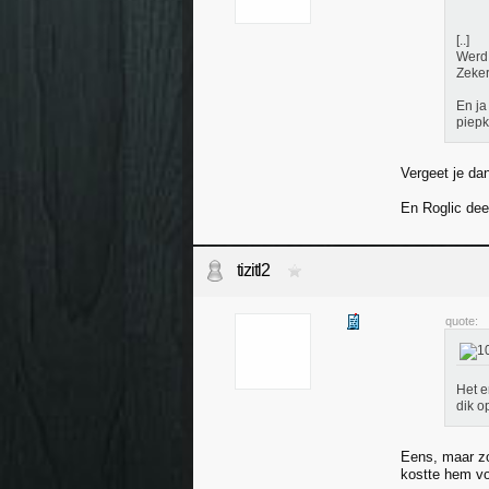
[..]
Werd 
Zeker
En ja
piepk
Vergeet je da
En Roglic dee
tizitl2
quote:
Het e
dik op
Eens, maar zo
kostte hem vol