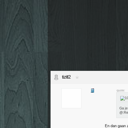
tizitl2
quote:
Ga je
@:Rel
En dan gaan 