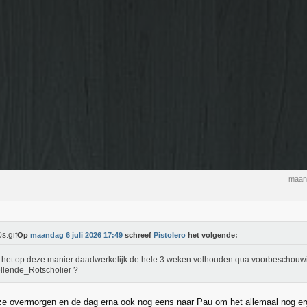
maand
Op
maandag 6 juli 2026 17:49
schreef
Pistolero
het volgende:
 het op deze manier daadwerkelijk de hele 3 weken volhouden qua voorbeschou
lende_Rotscholier ?
ze overmorgen en de dag erna ook nog eens naar Pau om het allemaal nog e