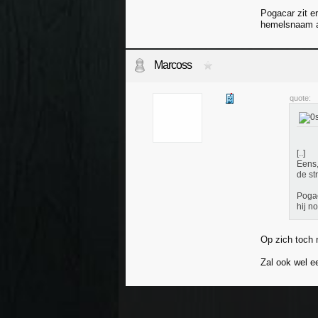
Pogacar zit e
hemelsnaam ac
Marcoss
quote:
[..]
Eens,
de st
Pogac
hij n
Op zich toch 
Zal ook wel e