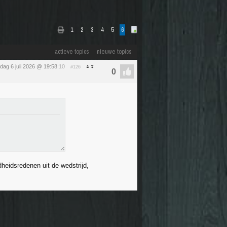
1
2
3
4
5
6
actieve topics
nieuwe topics
ag 6 juli 2026 @ 19:58
:10
#126
heidsredenen uit de wedstrijd,