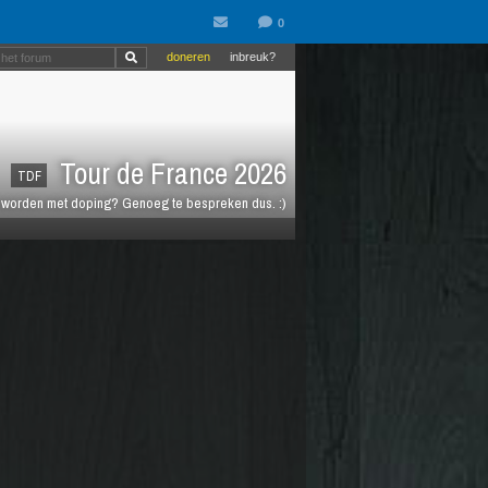
doneren
inbreuk?
Tour de France 2026
TDF
t worden met doping? Genoeg te bespreken dus. :)