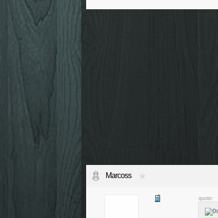
Marcoss
quote: