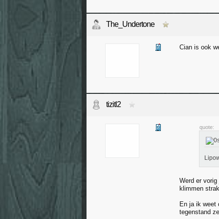
The_Undertone
Cian is ook we
tizitl2
quote:
Lipow
Werd er vorig 
klimmen strak
En ja ik weet
tegenstand ze