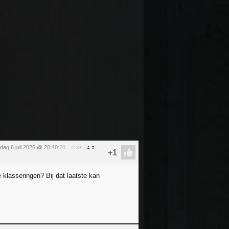
ag 6 juli 2026 @ 20:40
:20
#133
 klasseringen? Bij dat laatste kan