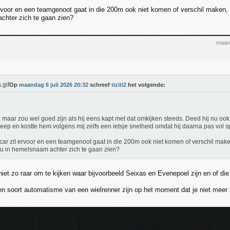
rvoor en een teamgenoot gaat in die 200m ook niet komen of verschil maken, 
hter zich te gaan zien?
maand
Op
maandag 6 juli 2026 20:32
schreef
tizitl2
het volgende:
 maar zou wel goed zijn als hij eens kapt met dat omkijken steeds. Deed hij nu o
reep en kostte hem volgens mij zelfs een ietsje snelheid omdat hij daarna pas vol sp
ar zit ervoor en een teamgenoot gaat in die 200m ook niet komen of verschil mak
ou in hemelsnaam achter zich te gaan zien?
niet zo raar om te kijken waar bijvoorbeeld Seixas en Evenepoel zijn en of di
en soort automatisme van een wielrenner zijn op het moment dat je niet meer