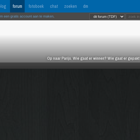
log
forum
fotoboek
chat
zoeken
dm
om een gratis account aan te maken
.
Op naar Parijs. Wie gaat er winnen? Wie gaat er gepak