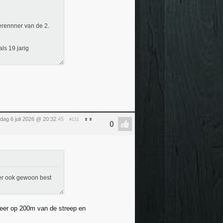
derennner van de 2.
ls 19 jarig
ag 6 juli 2026 @ 20:32
:45
#131
t er ook gewoon best
weer op 200m van de streep en