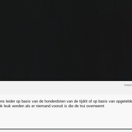
maand
ns leider op basis van de honderdsten van de tijdrit of op basis van opgetelde
k leuk worden als er niemand vooruit is die de trui overneemt