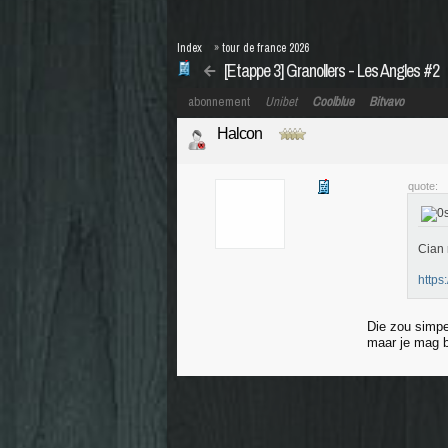
Index
»
tour de france 2026
[Etappe 3] Granollers - Les Angles #2
abonnement
Unibet
Coolblue
Bitvavo
Halcon
quote:
Cian 
https
Die zou simpe
maar je mag b