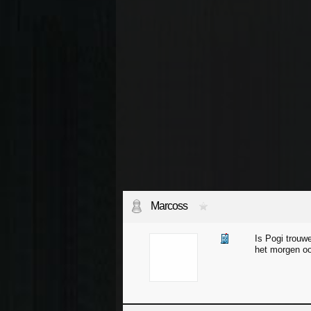
Marcoss
Is Pogi trouwe
het morgen oo