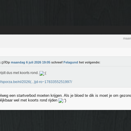
maand
Op
maandag 6 juli 2026 19:05
schreef
Felagund
het volgende:
rijdt dus met koorts rond.
://sporza.be/nl/2026(...)jd-ro~1783355251997/
lweg een startverbod moeten krijgen. Als je bloed te dik is moet je om gezond
lijkbaar wel met koorts rond rijden