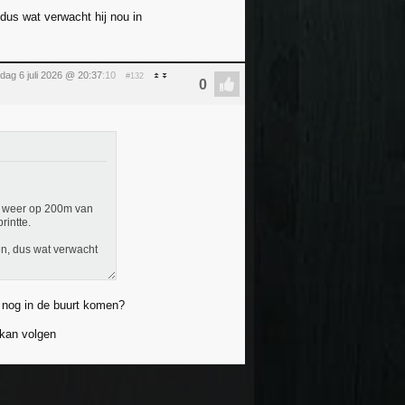
dus wat verwacht hij nou in
ag 6 juli 2026 @ 20:37
:10
#132
ok weer op 200m van
rintte.
en, dus wat verwacht
e nog in de buurt komen?
 kan volgen