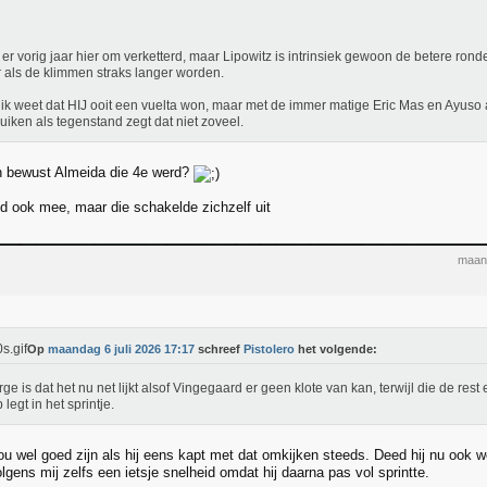
er vorig jaar hier om verketterd, maar Lipowitz is intrinsiek gewoon de betere ron
 als de klimmen straks langer worden.
 ik weet dat HIJ ooit een vuelta won, maar met de immer matige Eric Mas en Ayuso a
uiken als tegenstand zegt dat niet zoveel.
n bewust Almeida die 4e werd?
d ook mee, maar die schakelde zichzelf uit
maand
Op
maandag 6 juli 2026 17:17
schreef
Pistolero
het volgende:
rge is dat het nu net lijkt alsof Vingegaard er geen klote van kan, terwijl die de res
 legt in het sprintje.
u wel goed zijn als hij eens kapt met dat omkijken steeds. Deed hij nu ook 
gens mij zelfs een ietsje snelheid omdat hij daarna pas vol sprintte.