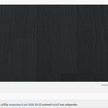
maand
Op
maandag 6 juli 2026 20:22
schreef
tizitl2
het volgende: