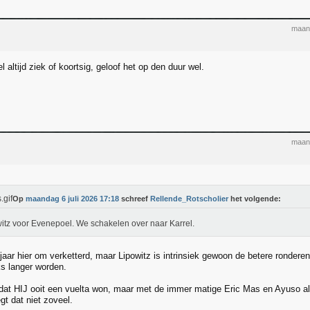
maand
l altijd ziek of koortsig, geloof het op den duur wel.
maand
Op
maandag 6 juli 2026 17:18
schreef
Rellende_Rotscholier
het volgende:
itz voor Evenepoel. We schakelen over naar Karrel.
jaar hier om verketterd, maar Lipowitz is intrinsiek gewoon de betere rondere
s langer worden.
 dat HIJ ooit een vuelta won, maar met de immer matige Eric Mas en Ayuso als
gt dat niet zoveel.