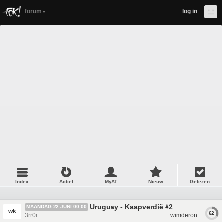
forum
log in
Index
Actief
MyAT
Nieuw
Gelezen
Uruguay - Kaapverdië #2
MAANDAG 22 JUNI 00:00
wk
62
3rr0r
wimderon