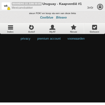
Uruguay - Kaapverdië #1
MAANDAG 22 JUNI 00:00
wk
Mexicanobakker
3rr0r
steun FOK! en koop via een van deze links
Coolblue
Bitvavo
Index
Actief
MyAT
Nieuw
Gelezen
privacy
•
premium account
•
voorwaarden