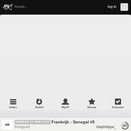
forum
log in
Index
Actief
MyAT
Nieuw
Gelezen
Frankrijk - Senegal #5
DINSDAG 16 JUNI 21:00
wk
187
Felagund
Alaphilippe_