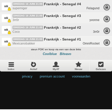
Frankrijk - Senegal #4
DINSDAG 16 JUNI 21:00
wk
superniger
Felagund
Frankrijk - Senegal #3
DINSDAG 16 JUNI 21:00
wk
3rr0r
yvonne
Frankrijk - Senegal #2
DINSDAG 16 JUNI 21:00
wk
Coco
3rr0r
Frankrijk - Senegal #1
DINSDAG 16 JUNI 21:00
wk
Mexicanobakker
OmniRocket
steun FOK! en koop via een van deze links
Coolblue
Bitvavo
Index
Actief
MyAT
Nieuw
Gelezen
privacy
•
premium account
•
voorwaarden