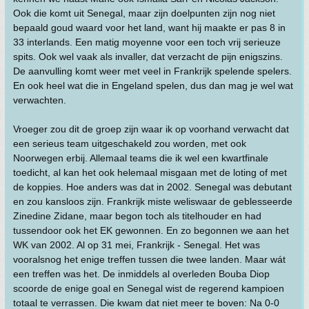
Ook die komt uit Senegal, maar zijn doelpunten zijn nog niet
bepaald goud waard voor het land, want hij maakte er pas 8 in
33 interlands. Een matig moyenne voor een toch vrij serieuze
spits. Ook wel vaak als invaller, dat verzacht de pijn enigszins.
De aanvulling komt weer met veel in Frankrijk spelende spelers.
En ook heel wat die in Engeland spelen, dus dan mag je wel wat
verwachten.
Vroeger zou dit de groep zijn waar ik op voorhand verwacht dat
een serieus team uitgeschakeld zou worden, met ook
Noorwegen erbij. Allemaal teams die ik wel een kwartfinale
toedicht, al kan het ook helemaal misgaan met de loting of met
de koppies. Hoe anders was dat in 2002. Senegal was debutant
en zou kansloos zijn. Frankrijk miste weliswaar de geblesseerde
Zinedine Zidane, maar begon toch als titelhouder en had
tussendoor ook het EK gewonnen. En zo begonnen we aan het
WK van 2002. Al op 31 mei, Frankrijk - Senegal. Het was
vooralsnog het enige treffen tussen die twee landen. Maar wát
een treffen was het. De inmiddels al overleden Bouba Diop
scoorde de enige goal en Senegal wist de regerend kampioen
totaal te verrassen. Die kwam dat niet meer te boven: Na 0-0