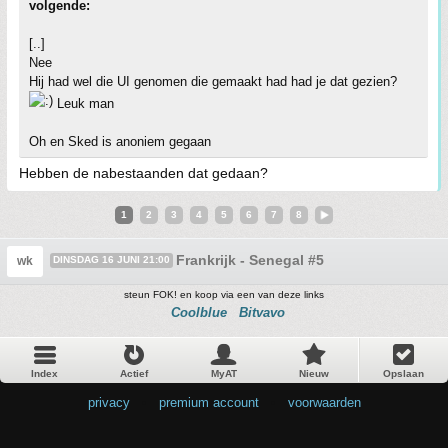
volgende:
[..]
Nee
Hij had wel die UI genomen die gemaakt had had je dat gezien?
Leuk man
Oh en Sked is anoniem gegaan
Hebben de nabestaanden dat gedaan?
1
2
3
4
5
6
7
8
Frankrijk - Senegal #5
wk
DINSDAG 16 JUNI 21:00
steun FOK! en koop via een van deze links
Coolblue
Bitvavo
Index
Actief
MyAT
Nieuw
Opslaan
privacy
•
premium account
•
voorwaarden