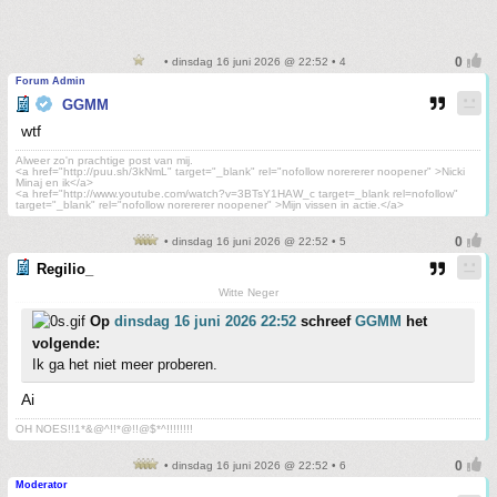
• dinsdag 16 juni 2026 @ 22:52 • 4
Forum Admin
GGMM
wtf
Alweer zo'n prachtige post van mij.
<a href="http://puu.sh/3kNmL" target="_blank" rel="nofollow norererer noopener" >Nicki
Minaj en ik</a>
<a href="http://www.youtube.com/watch?v=3BTsY1HAW_c target=_blank rel=nofollow"
target="_blank" rel="nofollow norererer noopener" >Mijn vissen in actie.</a>
• dinsdag 16 juni 2026 @ 22:52 • 5
Regilio_
Witte Neger
Op
dinsdag 16 juni 2026 22:52
schreef
GGMM
het
volgende:
Ik ga het niet meer proberen.
Ai
OH NOES!!1*&@^!!*@!!@$*^!!!!!!!!
• dinsdag 16 juni 2026 @ 22:52 • 6
Moderator