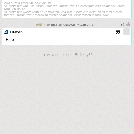
Alweer zo'n prachtige post van mij.
<a href="http://puu.sh/3kNmL" target="_blank" rel="nofollow norererer noopener" >Nicki
Minaj en ik</a>
<a href="http://www.youtube.com/watch?v=3BTsY1HAW_c target=_blank rel=nofollow"
target="_blank" rel="nofollow norererer noopener" >Mijn vissen in actie.</a>
• dinsdag 16 juni 2026 @ 22:52 • 3
Halcon
Fipo
▼ Advertentie door Refinery89