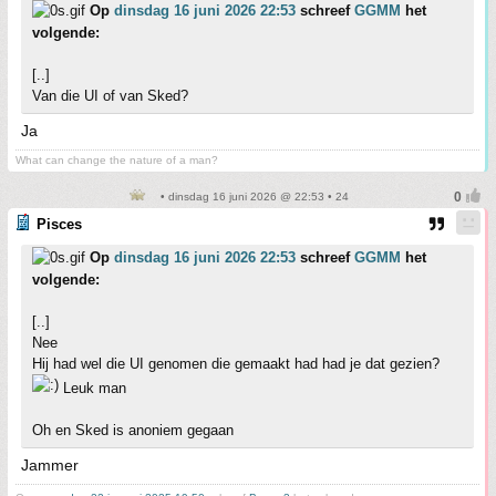
Op
dinsdag 16 juni 2026 22:53
schreef
GGMM
het
volgende:
[..]
Van die UI of van Sked?
Ja
What can change the nature of a man?
• dinsdag 16 juni 2026 @ 22:53 • 24
Pisces
Op
dinsdag 16 juni 2026 22:53
schreef
GGMM
het
volgende:
[..]
Nee
Hij had wel die UI genomen die gemaakt had had je dat gezien?
Leuk man
Oh en Sked is anoniem gegaan
Jammer