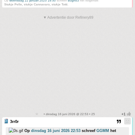
Op
woensdag 22 januari 2025 19:50
schreef
Bugno3
het volgende:
Stukje Pelle, stukje Cannavaro, stukje Totti.
▼ Advertentie door Refinery89
• dinsdag 16 juni 2026 @ 22:53 • 25
3rr0r
Op
dinsdag 16 juni 2026 22:53
schreef
GGMM
het