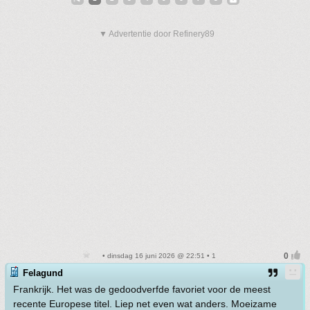
▼ Advertentie door Refinery89
• dinsdag 16 juni 2026 @ 22:51 • 1
Felagund
Frankrijk. Het was de gedoodverfde favoriet voor de meest
recente Europese titel. Liep net even wat anders. Moeizame