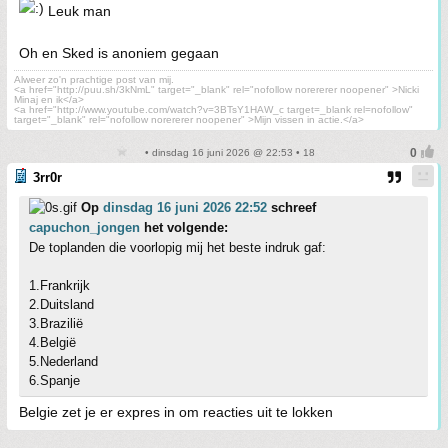
Leuk man
Oh en Sked is anoniem gegaan
Alweer zo'n prachtige post van mij.
<a href="http://puu.sh/3kNmL" target="_blank" rel="nofollow norererer noopener" >Nicki
Minaj en ik</a>
<a href="http://www.youtube.com/watch?v=3BTsY1HAW_c target=_blank rel=nofollow"
target="_blank" rel="nofollow norererer noopener" >Mijn vissen in actie.</a>
• dinsdag 16 juni 2026 @ 22:53 • 18
3rr0r
Op
dinsdag 16 juni 2026 22:52
schreef
capuchon_jongen
het volgende:
De toplanden die voorlopig mij het beste indruk gaf:
1.Frankrijk
2.Duitsland
3.Brazilië
4.België
5.Nederland
6.Spanje
Belgie zet je er expres in om reacties uit te lokken