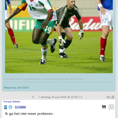
You don't need a weatherman to know which way the wind blows.
-------------------------------------------------------------------------------------------------------------------------------------------
--
Album top 100 2024
• dinsdag 16 juni 2026 @ 22:52 • 2
Forum Admin
GGMM
Ik ga het niet meer proberen.