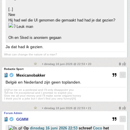
[..]
Nee
Hij had wel die UI genomen die gemaakt had had je dat gezien?
Leuk man
Oh en Sked is anoniem gegaan
Ja dat had ik gezien.
What can change the nature of a man?
• dinsdag 16 juni 2026 @ 22:53 • 20
Redactie Sport
Mexicanobakker
België en Nederland zijn geen toplanden.
\[i\]Put me on a pedestal and I'll only disappoint you
Tell me I'm exceptional and I promise to exploit you
Give me all your money and I'll make some origami honey
I think you're a joke but I don't find you very funny\[/i\]
• dinsdag 16 juni 2026 @ 22:53 • 21
Forum Admin
GGMM
Op
dinsdag 16 juni 2026 22:53
schreef
Coco
het