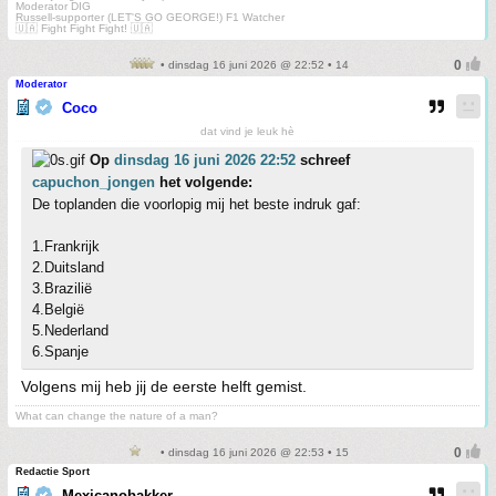
Moderator DIG
Russell-supporter (LET'S GO GEORGE!) F1 Watcher
🇺🇦 Fight Fight Fight! 🇺🇦
• dinsdag 16 juni 2026 @ 22:52 • 14
Moderator
Coco
dat vind je leuk hè
Op
dinsdag 16 juni 2026 22:52
schreef
capuchon_jongen
het volgende:
De toplanden die voorlopig mij het beste indruk gaf:
1.Frankrijk
2.Duitsland
3.Brazilië
4.België
5.Nederland
6.Spanje
Volgens mij heb jij de eerste helft gemist.
What can change the nature of a man?
• dinsdag 16 juni 2026 @ 22:53 • 15
Redactie Sport
Mexicanobakker