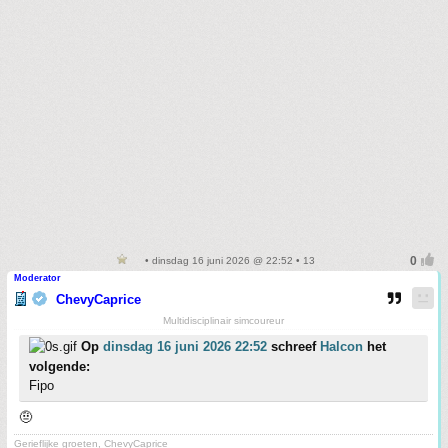
• dinsdag 16 juni 2026 @ 22:52 • 13
Moderator
ChevyCaprice
Multidisciplinair simcoureur
Op
dinsdag 16 juni 2026 22:52
schreef
Halcon
het
volgende:
Fipo
🤨
Gerieflijke groeten, ChevyCaprice