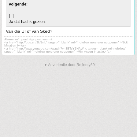
volgende:
[..]
Ja dat had ik gezien.
Van die UI of van Sked?
Alweer zo'n prachtige post van mij.
<a href="http://puu.sh/3kNmL" target="_blank" rel="nofollow norererer noopener" >Nicki
Minaj en ik</a>
<a href="http://www.youtube.com/watch?v=3BTsY1HAW_c target=_blank rel=nofollow"
target="_blank" rel="nofollow norererer noopener" >Mijn vissen in actie.</a>
▼ Advertentie door Refinery89