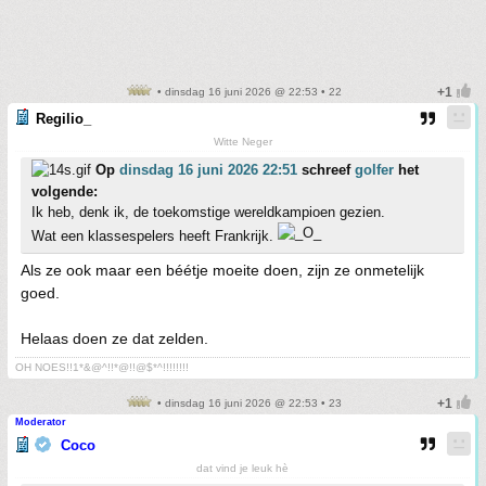
• dinsdag 16 juni 2026 @ 22:53 • 22
Regilio_
Witte Neger
Op
dinsdag 16 juni 2026 22:51
schreef
golfer
het
volgende:
Ik heb, denk ik, de toekomstige wereldkampioen gezien.
Wat een klassespelers heeft Frankrijk.
Als ze ook maar een béétje moeite doen, zijn ze onmetelijk
goed.
Helaas doen ze dat zelden.
OH NOES!!1*&@^!!*@!!@$*^!!!!!!!!
• dinsdag 16 juni 2026 @ 22:53 • 23
Moderator
Coco
dat vind je leuk hè