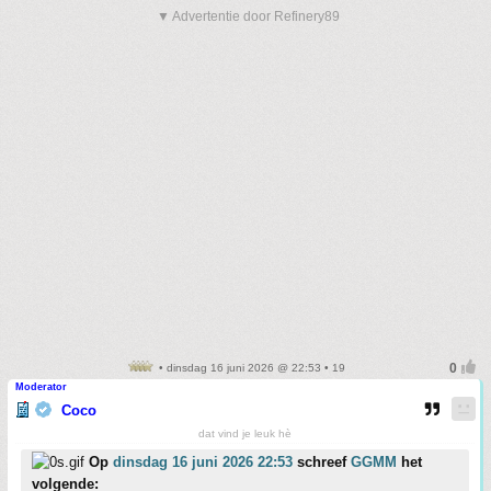
▼ Advertentie door Refinery89
• dinsdag 16 juni 2026 @ 22:53 • 19
Moderator
Coco
dat vind je leuk hè
Op
dinsdag 16 juni 2026 22:53
schreef
GGMM
het
volgende: