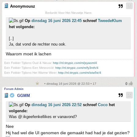
Anonymousz
Bedankt Voor Het Nieuwtje Hans
Op
dinsdag 16 juni 2026 22:45
schreef
TweedeKlum
het volgende:
[..]
Ja, dat vond de rechter nou ook.
Waarom moet ik lachen
Een Fokker Tijdens Oud & Nieuw:
http://nl.tinypic.com/m/jsyaom/4
Een Fokker Tijdens Een Meteoroïd:
http://nl.tinypic.com/m/fy3nth/4
Een Fokker Tijdens Het Warme Weer:
http://nl.tinypic.com/m/ioiw5e/4
• dinsdag 16 juni 2026 @ 22:53 • 17
Forum Admin
GGMM
Op
dinsdag 16 juni 2026 22:52
schreef
Coco
het
volgende:
Was @:ikgeefenkellikes er vanavond?
Nee
Hij had wel die UI genomen die gemaakt had had je dat gezien?