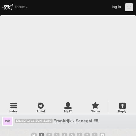
forum
log in
Index
Actief
MyAT
Nieuw
Reply
Frankrijk - Senegal #5
wk
DINSDAG 16 JUNI 21:00
1
2
3
4
5
6
7
8