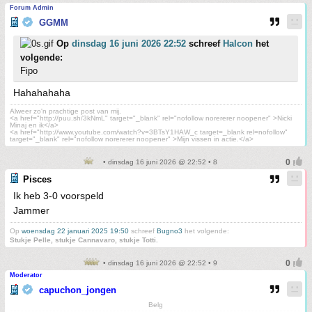
Forum Admin
GGMM
Op
dinsdag 16 juni 2026 22:52
schreef
Halcon
het
volgende:
Fipo
Hahahahaha
Alweer zo'n prachtige post van mij.
<a href="http://puu.sh/3kNmL" target="_blank" rel="nofollow norererer noopener" >Nicki
Minaj en ik</a>
<a href="http://www.youtube.com/watch?v=3BTsY1HAW_c target=_blank rel=nofollow"
target="_blank" rel="nofollow norererer noopener" >Mijn vissen in actie.</a>
• dinsdag 16 juni 2026 @ 22:52 • 8
Pisces
Ik heb 3-0 voorspeld
Jammer
Op
woensdag 22 januari 2025 19:50
schreef
Bugno3
het volgende:
Stukje Pelle, stukje Cannavaro, stukje Totti.
• dinsdag 16 juni 2026 @ 22:52 • 9
Moderator
capuchon_jongen
Belg