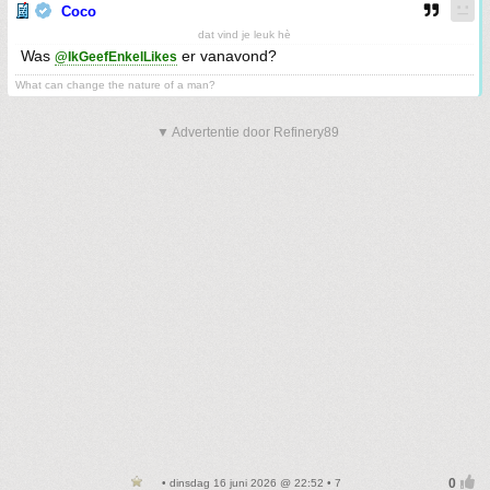
Coco
dat vind je leuk hè
Was
er vanavond?
@IkGeefEnkelLikes
What can change the nature of a man?
▼ Advertentie door Refinery89
• dinsdag 16 juni 2026 @ 22:52 • 7