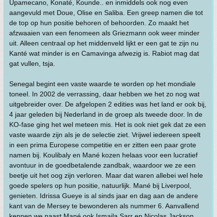
Upamecano, Konaté, Kounde.. en inmiddels ook nog even
aangevuld met Doue, Olise en Saliba. Een greep namen die tot
de top op hun positie behoren of behoorden. Zo maakt het
afzwaaien van een fenomeen als Griezmann ook weer minder
uit. Alleen centraal op het middenveld lijkt er een gat te zijn nu
Kanté wat minder is en Camavinga afwezig is. Rabiot mag dat
gat vullen, tsja.
Senegal begint een vaste waarde te worden op het mondiale
toneel. In 2002 de verrassing, daar hebben we het zo nog wat
uitgebreider over. De afgelopen 2 edities was het land er ook bij,
4 jaar geleden bij Nederland in de groep als tweede door. In de
KO-fase ging het wel meteen mis. Het is ook niet gek dat ze een
vaste waarde zijn als je de selectie ziet. Vrijwel iedereen speelt
in een prima Europese competitie en er zitten een paar grote
namen bij. Koulibaly en Mané kozen helaas voor een lucratief
avontuur in de goedbetalende zandbak, waardoor we ze een
beetje uit het oog zijn verloren. Maar dat waren allebei wel hele
goede spelers op hun positie, natuurlijk. Mané bij Liverpool,
genieten. Idrissa Gueye is al sinds jaar en dag aan de andere
kant van de Mersey te bewonderen als nummer 6. Aanvallend
kennen we naast Mané ook Ismaila Sarr en Nicolas Jackson.