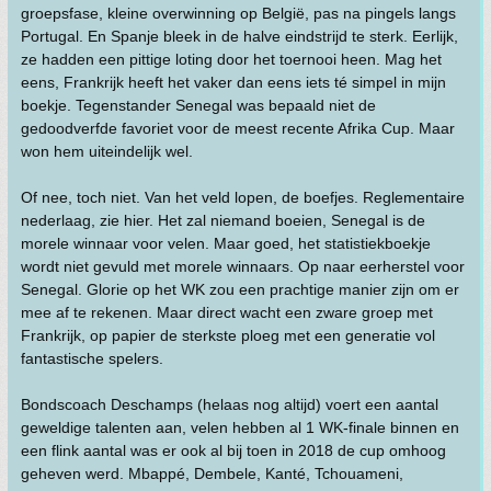
groepsfase, kleine overwinning op België, pas na pingels langs
Portugal. En Spanje bleek in de halve eindstrijd te sterk. Eerlijk,
ze hadden een pittige loting door het toernooi heen. Mag het
eens, Frankrijk heeft het vaker dan eens iets té simpel in mijn
boekje. Tegenstander Senegal was bepaald niet de
gedoodverfde favoriet voor de meest recente Afrika Cup. Maar
won hem uiteindelijk wel.
Of nee, toch niet. Van het veld lopen, de boefjes. Reglementaire
nederlaag, zie hier. Het zal niemand boeien, Senegal is de
morele winnaar voor velen. Maar goed, het statistiekboekje
wordt niet gevuld met morele winnaars. Op naar eerherstel voor
Senegal. Glorie op het WK zou een prachtige manier zijn om er
mee af te rekenen. Maar direct wacht een zware groep met
Frankrijk, op papier de sterkste ploeg met een generatie vol
fantastische spelers.
Bondscoach Deschamps (helaas nog altijd) voert een aantal
geweldige talenten aan, velen hebben al 1 WK-finale binnen en
een flink aantal was er ook al bij toen in 2018 de cup omhoog
geheven werd. Mbappé, Dembele, Kanté, Tchouameni,