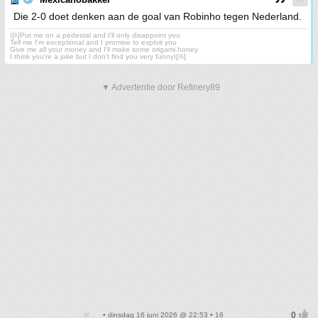
Die 2-0 doet denken aan de goal van Robinho tegen Nederland.
\[i\]Put me on a pedestal and I'll only disappoint you
Tell me I'm exceptional and I promise to exploit you
Give me all your money and I'll make some origami honey
I think you're a joke but I don't find you very funny\[/i\]
▼ Advertentie door Refinery89
• dinsdag 16 juni 2026 @ 22:53 • 16