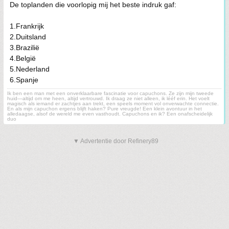
De toplanden die voorlopig mij het beste indruk gaf:
1.Frankrijk
2.Duitsland
3.Brazilië
4.België
5.Nederland
6.Spanje
Ik ben een man met een onverklaarbare fascinatie voor capuchons. Ze zijn mijn tweede
huid—altijd om me heen, altijd vertrouwd. Ik draag ze niet alleen, ik lééf erin. Het voelt
magisch als iemand er zachtjes aan trekt, een speels moment vol onverwachte connectie.
En als mijn capuchon ergens blijft haken? Pure vreugde! Een klein avontuur in het
alledaagse, alsof de wereld me even vasthoudt. Capuchons en ik? Een onafscheidelijk
duo
▼ Advertentie door Refinery89