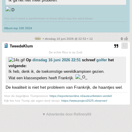
Ik ga het niet meer proberen.
You don't need a weatherman to know which way the wind blows.
-------------------------------------------------------------------------------------------------------------------------------------------
--
Album top 100 2024
• dinsdag 16 juni 2026 @ 22:52 • 12
TweedeKlum
De echte Rico is op Zuid.
Op
dinsdag 16 juni 2026 22:51
schreef
golfer
het
volgende:
Ik heb, denk ik, de toekomstige wereldkampioen gezien.
Wat een klassespelers heeft Frankrijk.
De kwaliteit is niet het probleem van Frankrijk, de haantjes wel.
Voor de dagelijkse Trumprotzooi:
https://reportersonline.nl/auteur/kirsten-verdel/
Kijk live hoe Trump zijn eigen land sloopt:
https://www.project2025.observer/
▼ Advertentie door Refinery89