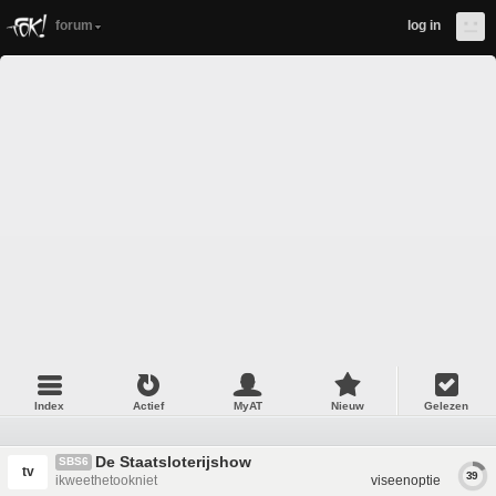
forum
log in
Index
Actief
MyAT
Nieuw
Gelezen
De Staatsloterijshow
SBS6
tv
39
ikweethetookniet
viseenoptie