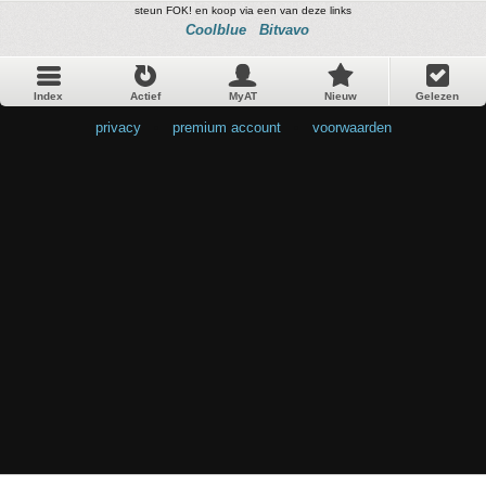
steun FOK! en koop via een van deze links
Coolblue
Bitvavo
Index
Actief
MyAT
Nieuw
Gelezen
privacy
•
premium account
•
voorwaarden