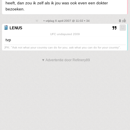
heeft, dan zou ik zelf als ik jou was ook even een dokter
bezoeken.
• vrijdag 6 april 2007 @ 11:02 • 34
LENUS
UFC undisputed 2009
tvp
JFK: "Ask not what your country can do for you; ask what you can do for your country".
▼ Advertentie door Refinery89