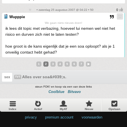
• zaterdag 25 augustus 2007 @ 04:22 • 50
Wupppie
We gaan niets nieuws doen!
ik lees dit topic met verbazing, hoeveel lui nemen wel niet het
risico en durven zich niet te laten testen?
hoe groot is de kans eigenlijk dat je een soa oploopt? als je 1
onveilig contact hebt gehad?
1
2
3
4
5
6
7
Alles over soa&#039;s.
sex
TVT
steun FOK! en koop via een van deze links
Coolblue
Bitvavo
Index
Actief
MyAT
Nieuw
Opslaan
privacy
•
premium account
•
voorwaarden