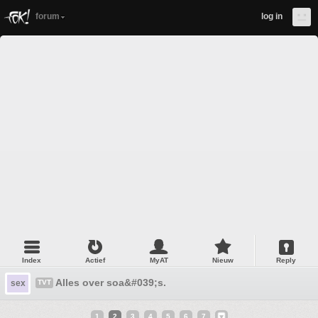
forum
log in
Index
Actief
MyAT
Nieuw
Reply
Alles over soa&#039;s.
sex
TVT
1
2
3
4
5
6
7