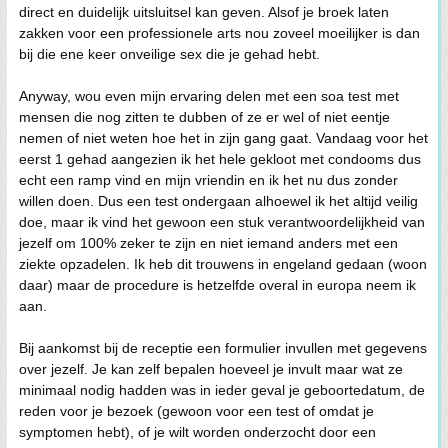
direct en duidelijk uitsluitsel kan geven. Alsof je broek laten
zakken voor een professionele arts nou zoveel moeilijker is dan
bij die ene keer onveilige sex die je gehad hebt.
Anyway, wou even mijn ervaring delen met een soa test met
mensen die nog zitten te dubben of ze er wel of niet eentje
nemen of niet weten hoe het in zijn gang gaat. Vandaag voor het
eerst 1 gehad aangezien ik het hele gekloot met condooms dus
echt een ramp vind en mijn vriendin en ik het nu dus zonder
willen doen. Dus een test ondergaan alhoewel ik het altijd veilig
doe, maar ik vind het gewoon een stuk verantwoordelijkheid van
jezelf om 100% zeker te zijn en niet iemand anders met een
ziekte opzadelen. Ik heb dit trouwens in engeland gedaan (woon
daar) maar de procedure is hetzelfde overal in europa neem ik
aan.
Bij aankomst bij de receptie een formulier invullen met gegevens
over jezelf. Je kan zelf bepalen hoeveel je invult maar wat ze
minimaal nodig hadden was in ieder geval je geboortedatum, de
reden voor je bezoek (gewoon voor een test of omdat je
symptomen hebt), of je wilt worden onderzocht door een