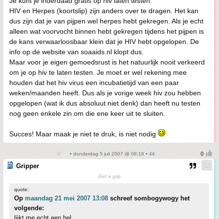
Je kunt je inderdaad gratis op hiv laten testen.
HIV en Herpes (koortslip) zijn anders over te dragen. Het kan
dus zijn dat je van pijpen wel herpes hebt gekregen. Als je echt
alleen wat voorvocht binnen hebt gekregen tijdens het pijpen is
de kans verwaarloosbaar klein dat je HIV hebt opgelopen. De
info op de website van soaaids.nl klopt dus.
Maar voor je eigen gemoedsrust is het natuurlijk nooit verkeerd
om je op hiv te laten testen. Je moet er wel rekening mee
houden dat het hiv virus een incubatietijd van een paar
weken/maanden heeft. Dus als je vorige week hiv zou hebben
opgelopen (wat ik dus absoluut niet denk) dan heeft nu testen
nog geen enkele zin om die ene keer uit te sluiten.
Succes! Maar maak je niet te druk, is niet nodig
• donderdag 5 juli 2007 @ 08:16 • 44
Gripper
Get a grip
quote:
Op
maandag 21 mei 2007 13:08
schreef sombogywogy het
volgende:
lijkt me echt een hel...