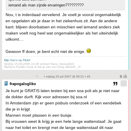
iemand als man zijnde ervaringen?????????
Nou, t is inderdaad vervelend. Je voelt je vooral ongemakkelijk
en opgelaten als je daar in het ziekenhuis zit. Aan de andere
kant: blijven doorbatsen en misschien wel iemand anders ziek
maken voelt nog heel wat ongemakkelijker als het uiteindelijk
uitkomt....
Gewoon ff doen, je bent echt niet de enige.
Mijn foto's op Flickr!
\[b\]Op 15-09-2006 10:28 schreef Hans_Gielus\[/b\]
Namens Fryslân hoop ik dat je van een berg afkukelt _O-
• vrijdag 20 juli 2007 @ 08:31 • 45
frapogalogliko
Je kunt je GRATIS laten testen bij een soa poli als je niet naar
de dokter durft. Kijk voor adressen bij soa.nl
In Amsterdam zijn er geen pisbuis onderzoek of een eendebek
die je in krijgt.
Mannen moet plassen in een buisje.
Bij vrouwen weet ik krijg je een hele lange wattenstaaf. Je gaat
naar het toilet en brengt met de lange wattenstaaf dit naar