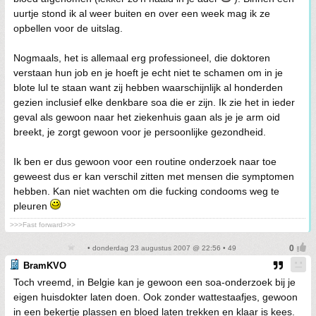
uurtje stond ik al weer buiten en over een week mag ik ze
opbellen voor de uitslag.
Nogmaals, het is allemaal erg professioneel, die doktoren
verstaan hun job en je hoeft je echt niet te schamen om in je
blote lul te staan want zij hebben waarschijnlijk al honderden
gezien inclusief elke denkbare soa die er zijn. Ik zie het in ieder
geval als gewoon naar het ziekenhuis gaan als je je arm oid
breekt, je zorgt gewoon voor je persoonlijke gezondheid.
Ik ben er dus gewoon voor een routine onderzoek naar toe
geweest dus er kan verschil zitten met mensen die symptomen
hebben. Kan niet wachten om die fucking condooms weg te
pleuren
>>>Fast forward>>>
• donderdag 23 augustus 2007 @ 22:56 • 49
BramKVO
Toch vreemd, in Belgie kan je gewoon een soa-onderzoek bij je
eigen huisdokter laten doen. Ook zonder wattestaafjes, gewoon
in een bekertje plassen en bloed laten trekken en klaar is kees.