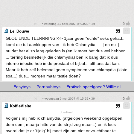
• zaterdag 21 april 2007 @ 03:30 • 35
Le_Douwe
GLOEIENDE TEERRRING>>> 1jaar geen "echte" seks gehad...
komt die tut aankloppen van.. ik heb Chlamydia.... :| en nu :|
nu dat het al zo lang geleden is (en ik moet het dus wel hebben
... terring besmettelijk die chlamydia) ben ik bang dat ik dus
interne infectie heb in de prostaat of bijbal... althans dat kan.
Maar ik heb zelf helemaal geen symptonen van chlamydia (klote
soa...) dus... morgen maar testje doen?
Easytoys
Pornhubtoys
Erotisch speelgoed? Willie.nl
• woensdag 9 mei 2007 @ 15:55 • 36
KoffieVisite
Joe-Hoe!!
Volgens mij heb ik chlamydia, (afgelopen weekend opgelopen,
dom dom, maarja hitte van de strijd zeg maar...) en ik lees
overal dat je er 'tijdig' bij moet zijn om niet onvruchtbaar te