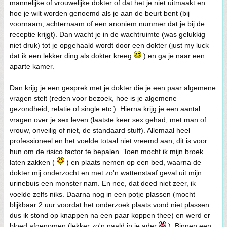
mannelijke of vrouwelijke dokter of dat het je niet uitmaakt en
hoe je wilt worden genoemd als je aan de beurt bent (bij
voornaam, achternaam of een anoniem nummer dat je bij de
receptie krijgt). Dan wacht je in de wachtruimte (was gelukkig
niet druk) tot je opgehaald wordt door een dokter (just my luck
dat ik een lekker ding als dokter kreeg
) en ga je naar een
aparte kamer.
Dan krijg je een gesprek met je dokter die je een paar algemene
vragen stelt (reden voor bezoek, hoe is je algemene
gezondheid, relatie of single etc.). Hierna krijg je een aantal
vragen over je sex leven (laatste keer sex gehad, met man of
vrouw, onveilig of niet, de standaard stuff). Allemaal heel
professioneel en het voelde totaal niet vreemd aan, dit is voor
hun om de risico factor te bepalen. Toen mocht ik mijn broek
laten zakken (
) en plaats nemen op een bed, waarna de
dokter mij onderzocht en met zo'n wattenstaaf geval uit mijn
urinebuis een monster nam. En nee, dat deed niet zeer, ik
voelde zelfs niks. Daarna nog in een potje plassen (mocht
blijkbaar 2 uur voordat het onderzoek plaats vond niet plassen
dus ik stond op knappen na een paar koppen thee) en werd er
bloed afgenomen (lekker zo'n naald in je ader
). Binnen een