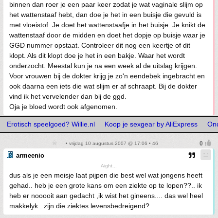
binnen dan roer je een paar keer zodat je wat vaginale slijm op
het wattenstaaf hebt, dan doe je het in een buisje die gevuld is
met vloeistof. Je doet het wattenstaafje in het buisje. Je knikt de
wattenstaaf door de midden en doet het dopje op buisje waar je
GGD nummer opstaat. Controleer dit nog een keertje of dit
klopt. Als dit klopt doe je het in een bakje. Waar het wordt
onderzocht. Meestal kun je na een week al de uitslag krijgen.
Voor vrouwen bij de dokter krijg je zo'n eendebek ingebracht en
ook daarna een iets die wat slijm er af schraapt. Bij de dokter
vind ik het vervelender dan bij de ggd.
Oja je bloed wordt ook afgenomen.
Erotisch speelgoed? Willie.nl
Koop je sexgear by AliExpress
On
• vrijdag 10 augustus 2007 @ 17:06 • 46
armeenio
Aight...
dus als je een meisje laat pijpen die best wel wat jongens heeft
gehad.. heb je een grote kans om een ziekte op te lopen??.. ik
heb er nooooit aan gedacht ,ik wist het gineens.... das wel heel
makkelyk.. zijn die ziektes levensbedreigend?