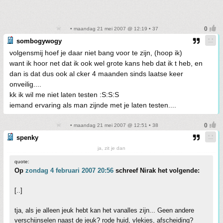
• maandag 21 mei 2007 @ 12:19 • 37
sombogywogy
volgensmij hoef je daar niet bang voor te zijn, (hoop ik)
want ik hoor net dat ik ook wel grote kans heb dat ik t heb, en
dan is dat dus ook al cker 4 maanden sinds laatse keer
onveilig....
kk ik wil me niet laten testen :S:S:S
iemand ervaring als man zijnde met je laten testen....
• maandag 21 mei 2007 @ 12:51 • 38
spenky
ja, zit je dan
quote:
Op
zondag 4 februari 2007 20:56
schreef Nirak het volgende:
[..]
tja, als je alleen jeuk hebt kan het vanalles zijn... Geen andere
verschijnselen naast de jeuk? rode huid, vlekjes, afscheiding?