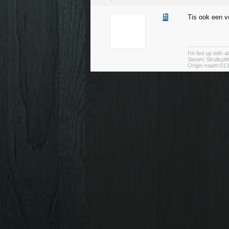
Tis ook een v
I'm fed up with all
Steam: Skullsplit
Origin-naam:013s