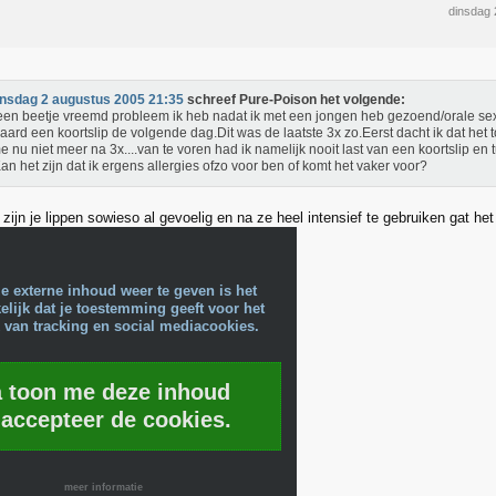
dinsdag 
insdag 2 augustus 2005 21:35
schreef Pure-Poison het volgende:
en beetje vreemd probleem ik heb nadat ik met een jongen heb gezoend/orale s
aard een koortslip de volgende dag.Dit was de laatste 3x zo.Eerst dacht ik dat het
 me nu niet meer na 3x....van te voren had ik namelijk nooit last van een koortslip e
Kan het zijn dat ik ergens allergies ofzo voor ben of komt het vaker voor?
 zijn je lippen sowieso al gevoelig en na ze heel intensief te gebruiken gat he
e externe inhoud weer te geven is het
lijk dat je toestemming geeft voor het
 van tracking en social mediacookies.
a toon me deze inhoud
 accepteer de cookies.
meer informatie