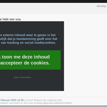
dinsdag 
 je hebt een soa.
e externe inhoud weer te geven is het
lijk dat je toestemming geeft voor het
 van tracking en social mediacookies.
a toon me deze inhoud
 accepteer de cookies.
meer informatie
 februari 2004 14:36
schreef Malawi het volgende:[/b]
stoppen van kiwi's is dus een probaat tijgeraanvalafweermiddel