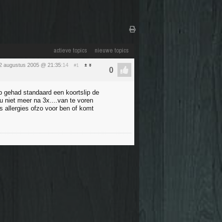
actieve topics
nieuwe topics
2 augustus 2005 @ 21:35
:14
#1
 gehad standaard een koortslip de
u niet meer na 3x....van te voren
ns allergies ofzo voor ben of komt