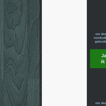
om dez
noodzake
gebruik
J
ik
om dez