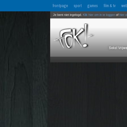
frontpage
sport
games
film & tv
web
Je bent niet ingelogd.
Klik hier om in te loggen
of
hier 
Seks! Vrijwe