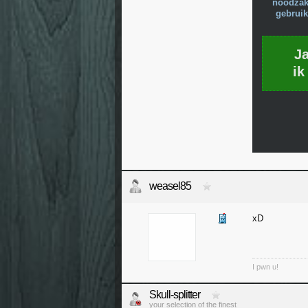
noodzake
gebruik
J
ik
weasel85
xD
I pwn u!
Skull-splitter
your selection of the finest