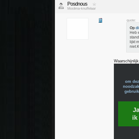
Posdnous
Moslima-knuffelaar
quote:
Op
d
Heb e
stand
lijkt
niet.
Waarschijnlijk
om dez
noodzake
gebruik
J
ik