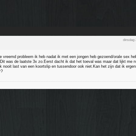
dinsdag 
e vreemd probleem ik heb nadat ik met een jongen heb gezoend/orale sex heb
it was de laatste 3x zo.Eerst dacht ik dat het toeval was maar dat lijkt me n
k nooit last van een koortslip en tussendoor ook niet.Kan het zijn dat ik erge
r?