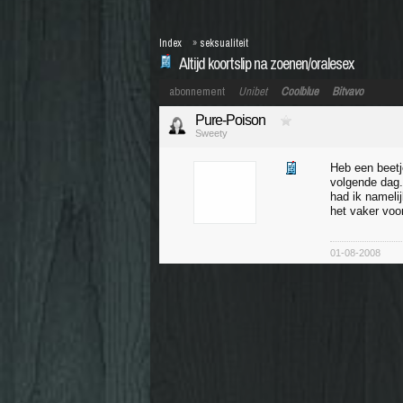
Index
»
seksualiteit
Altijd koortslip na zoenen/oralesex
abonnement
Unibet
Coolblue
Bitvavo
Pure-Poison
Sweety
Heb een beetj
volgende dag.D
had ik namelij
het vaker voo
01-08-2008