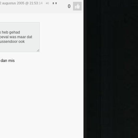
2 augustus 2005 @ 21:53
:14
#6
ex heb gehad
 toeval was maar dat
n tussendoor ook
t dan mis