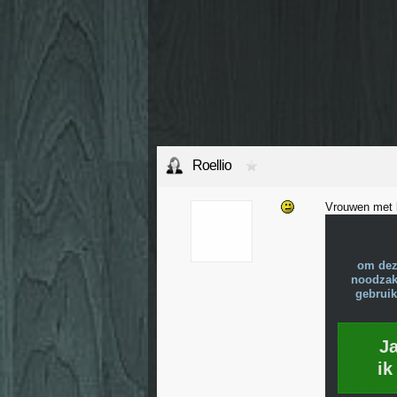
Roellio
Vrouwen met k
om dez
noodzake
gebruik
J
ik