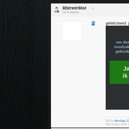
ikbeneenkiwi
De fruitigste
gefeliciteerd.
om dez
noodzake
gebruik
J
ik
[b]Op
dinsdag 10
Het in den oren 