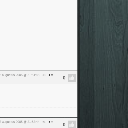
2 augustus 2005 @ 21:51
:43
#3
2 augustus 2005 @ 21:52
:44
#4