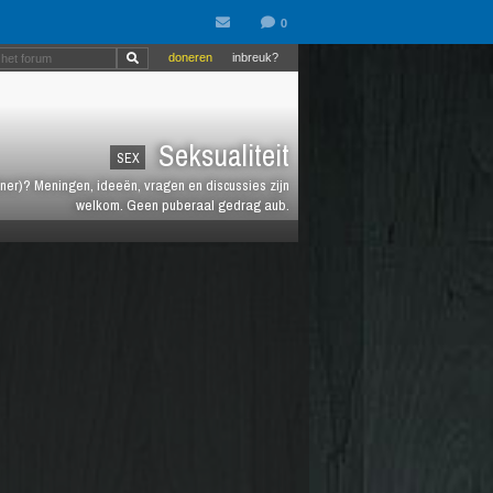
doneren
inbreuk?
Seksualiteit
SEX
rtner)? Meningen, ideeën, vragen en discussies zijn
welkom. Geen puberaal gedrag aub.