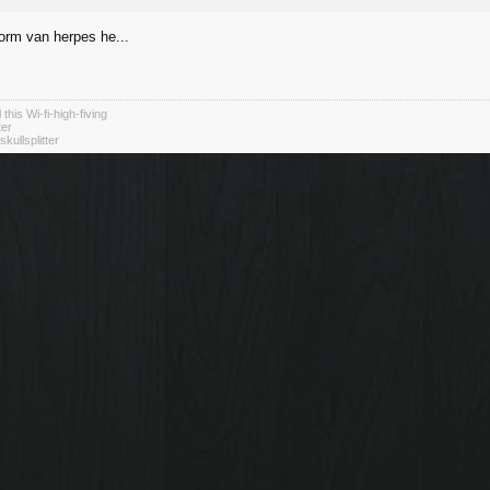
orm van herpes he...
 this Wi-fi-high-fiving
ter
kullsplitter