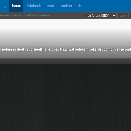
log
forum
fotoboek
chat
zoeken
dm
om een gratis account aan te maken
.
l iedereen doet het of heeft het erover. Maar wat betekent seks nu voor jou (en je pa