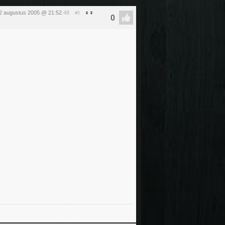
2 augustus 2005 @ 21:52
:48
#5