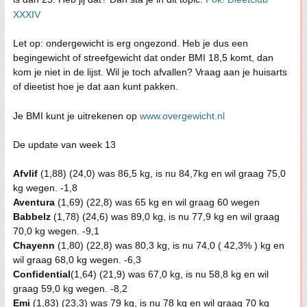
XXXIV
Let op: ondergewicht is erg ongezond. Heb je dus een
begingewicht of streefgewicht dat onder BMI 18,5 komt, dan
kom je niet in de lijst. Wil je toch afvallen? Vraag aan je huisarts
of dieetist hoe je dat aan kunt pakken.
Je BMI kunt je uitrekenen op
www.overgewicht.nl
De update van week 13
Afvlif
(1,88) (24,0) was 86,5 kg, is nu 84,7kg en wil graag 75,0
kg wegen. -1,8
Aventura
(1,69) (22,8) was 65 kg en wil graag 60 wegen
Babbelz
(1,78) (24,6) was 89,0 kg, is nu 77,9 kg en wil graag
70,0 kg wegen. -9,1
Chayenn
(1,80) (22,8) was 80,3 kg, is nu 74,0 ( 42,3% ) kg en
wil graag 68,0 kg wegen. -6,3
Confidential
(1,64) (21,9) was 67,0 kg, is nu 58,8 kg en wil
graag 59,0 kg wegen. -8,2
Emi
(1,83) (23,3) was 79 kg, is nu 78 kg en wil graag 70 kg