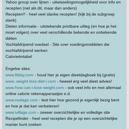
Yahoo group over lijnen - uitwisselingsmogelijkheid voor info en
recepten (net als dit, maar dan anders)
Recepten!! - heel veel slanke recepten! (kijk bij de subgroep
slank)
Dieten informatie - uitstekende printbare uitleg (en hoe je het
moet volgen) over veel verschillende bekende en onbekende
diëten
Vochtafdrijvend voedsel - Site over voedingsmiddelen die
vochtafdrijvend werken
Calorieëntabel
Engelse sites:
www.fitday.com
- houd hier je eigen dieetdagboek bij (gratis)
www..weight-loss-diet-i.com
- heeeel erg veel dieet advies!
www.how-can-i-lose-weight.com
- ook veel info en met allemaal
online calorie rekenapparaatjes e.d.
www.realage.com
- test hier hoe gezond je eigenlijk bezig bent
en hoe je dat kan verbeteren!
www.ivillage.com
- zeeeer overzichtelijke en volledige site
Recipefinder - heel veel recepten die je op een overzichtelijke
manier kunt zoeken