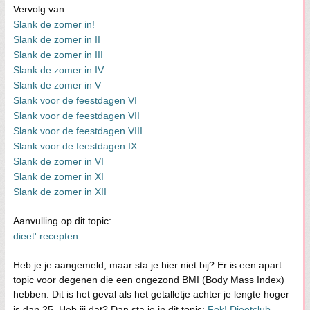
Vervolg van:
Slank de zomer in!
Slank de zomer in II
Slank de zomer in III
Slank de zomer in IV
Slank de zomer in V
Slank voor de feestdagen VI
Slank voor de feestdagen VII
Slank voor de feestdagen VIII
Slank voor de feestdagen IX
Slank de zomer in VI
Slank de zomer in XI
Slank de zomer in XII
Aanvulling op dit topic:
dieet' recepten
Heb je je aangemeld, maar sta je hier niet bij? Er is een apart
topic voor degenen die een ongezond BMI (Body Mass Index)
hebben. Dit is het geval als het getalletje achter je lengte hoger
is dan 25. Heb jij dat? Dan sta je in dit topic:
Fok! Dieetclub