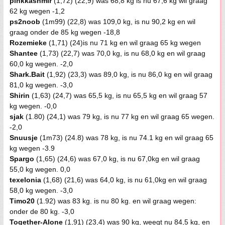
pinkkashmir
(1,72) (22,9) was 68,8 kg is nu 67,6 kg wil graag
62 kg wegen -1,2
ps2noob
(1m99) (22,8) was 109,0 kg, is nu 90,2 kg en wil
graag onder de 85 kg wegen -18,8
Rozemieke
(1,71) (24)is nu 71 kg en wil graag 65 kg wegen
Shantee
(1,73) (22,7) was 70,0 kg, is nu 68,0 kg en wil graag
60,0 kg wegen. -2,0
Shark.Bait
(1,92) (23,3) was 89,0 kg, is nu 86,0 kg en wil graag
81,0 kg wegen. -3,0
Shirin
(1,63) (24,7) was 65,5 kg, is nu 65,5 kg en wil graag 57
kg wegen. -0,0
sjak
(1.80) (24,1) was 79 kg, is nu 77 kg en wil graag 65 wegen.
-2,0
Snuusje
(1m73) (24.8) was 78 kg, is nu 74.1 kg en wil graag 65
kg wegen -3.9
Spargo
(1,65) (24,6) was 67,0 kg, is nu 67,0kg en wil graag
55,0 kg wegen. 0,0
texelonia
(1,68) (21,6) was 64,0 kg, is nu 61,0kg en wil graag
58,0 kg wegen. -3,0
Timo20
(1.92) was 83 kg. is nu 80 kg. en wil graag wegen:
onder de 80 kg. -3,0
Together-Alone
(1,91) (23,4) was 90 kg, weegt nu 84,5 kg, en