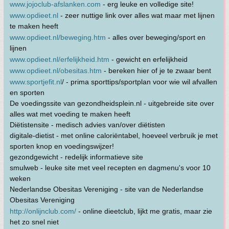
www.jojoclub-afslanken.com
- erg leuke en volledige site!
www.opdieet.nl
- zeer nuttige link over alles wat maar met lijnen
te maken heeft
www.opdieet.nl/beweging.htm
- alles over beweging/sport en
lijnen
www.opdieet.nl/erfelijkheid.htm
- gewicht en erfelijkheid
www.opdieet.nl/obesitas.htm
- bereken hier of je te zwaar bent
www.sportjefit.nl
/ - prima sporttips/sportplan voor wie wil afvallen
en sporten
De voedingssite van gezondheidsplein.nl - uitgebreide site over
alles wat met voeding te maken heeft
Diëtistensite - medisch advies van/over diëtisten
digitale-dietist - met online caloriëntabel, hoeveel verbruik je met
sporten knop en voedingswijzer!
gezondgewicht - redelijk informatieve site
smulweb - leuke site met veel recepten en dagmenu's voor 10
weken
Nederlandse Obesitas Vereniging - site van de Nederlandse
Obesitas Vereniging
http://onlijnclub.com/
- online dieetclub, lijkt me gratis, maar zie
het zo snel niet