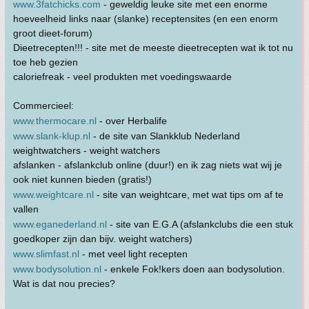
www.3fatchicks.com
- geweldig leuke site met een enorme
hoeveelheid links naar (slanke) receptensites (en een enorm
groot dieet-forum)
Dieetrecepten!!! - site met de meeste dieetrecepten wat ik tot nu
toe heb gezien
caloriefreak - veel produkten met voedingswaarde
Commercieel:
www.thermocare.nl
- over Herbalife
www.slank-klup.nl
- de site van Slankklub Nederland
weightwatchers - weight watchers
afslanken - afslankclub online (duur!) en ik zag niets wat wij je
ook niet kunnen bieden (gratis!)
www.weightcare.nl
- site van weightcare, met wat tips om af te
vallen
www.eganederland.nl
- site van E.G.A (afslankclubs die een stuk
goedkoper zijn dan bijv. weight watchers)
www.slimfast.nl
- met veel light recepten
www.bodysolution.nl
- enkele Fok!kers doen aan bodysolution.
Wat is dat nou precies?