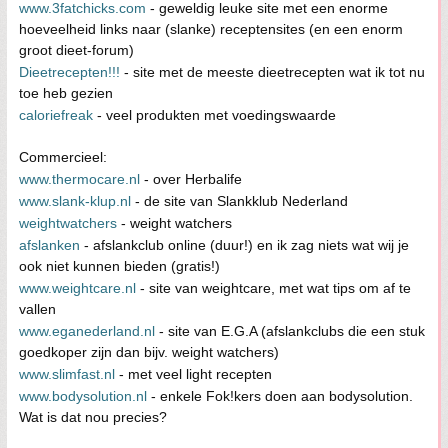
www.3fatchicks.com
- geweldig leuke site met een enorme
hoeveelheid links naar (slanke) receptensites (en een enorm
groot dieet-forum)
Dieetrecepten!!!
- site met de meeste dieetrecepten wat ik tot nu
toe heb gezien
caloriefreak
- veel produkten met voedingswaarde
Commercieel:
www.thermocare.nl
- over Herbalife
www.slank-klup.nl
- de site van Slankklub Nederland
weightwatchers
- weight watchers
afslanken
- afslankclub online (duur!) en ik zag niets wat wij je
ook niet kunnen bieden (gratis!)
www.weightcare.nl
- site van weightcare, met wat tips om af te
vallen
www.eganederland.nl
- site van E.G.A (afslankclubs die een stuk
goedkoper zijn dan bijv. weight watchers)
www.slimfast.nl
- met veel light recepten
www.bodysolution.nl
- enkele Fok!kers doen aan bodysolution.
Wat is dat nou precies?