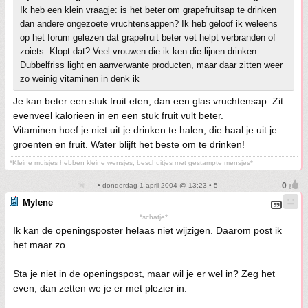
Ik heb een klein vraagje: is het beter om grapefruitsap te drinken
dan andere ongezoete vruchtensappen? Ik heb geloof ik weleens
op het forum gelezen dat grapefruit beter vet helpt verbranden of
zoiets. Klopt dat? Veel vrouwen die ik ken die lijnen drinken
Dubbelfriss light en aanverwante producten, maar daar zitten weer
zo weinig vitaminen in denk ik
Je kan beter een stuk fruit eten, dan een glas vruchtensap. Zit
evenveel kalorieen in en een stuk fruit vult beter.
Vitaminen hoef je niet uit je drinken te halen, die haal je uit je
groenten en fruit. Water blijft het beste om te drinken!
*Kleine muisjes hebben kleine wensjes; beschuitjes met gestampte mensjes*
• donderdag 1 april 2004 @ 13:23 • 5
Mylene
*schatje*
Ik kan de openingsposter helaas niet wijzigen. Daarom post ik
het maar zo.
Sta je niet in de openingspost, maar wil je er wel in? Zeg het
even, dan zetten we je er met plezier in.