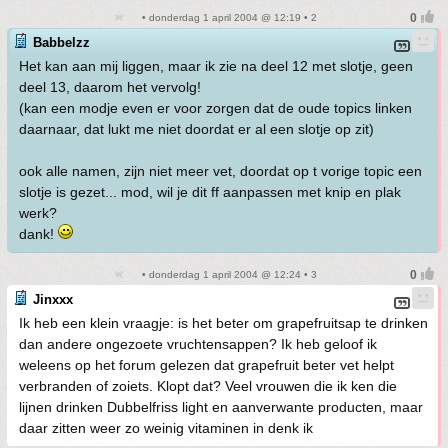
• donderdag 1 april 2004 @ 12:19 • 2
Babbelzz
Het kan aan mij liggen, maar ik zie na deel 12 met slotje, geen
deel 13, daarom het vervolg!
(kan een modje even er voor zorgen dat de oude topics linken
daarnaar, dat lukt me niet doordat er al een slotje op zit)
ook alle namen, zijn niet meer vet, doordat op t vorige topic een
slotje is gezet... mod, wil je dit ff aanpassen met knip en plak
werk?
dank!
• donderdag 1 april 2004 @ 12:24 • 3
Jinxxx
Ik heb een klein vraagje: is het beter om grapefruitsap te drinken
dan andere ongezoete vruchtensappen? Ik heb geloof ik
weleens op het forum gelezen dat grapefruit beter vet helpt
verbranden of zoiets. Klopt dat? Veel vrouwen die ik ken die
lijnen drinken Dubbelfriss light en aanverwante producten, maar
daar zitten weer zo weinig vitaminen in denk ik