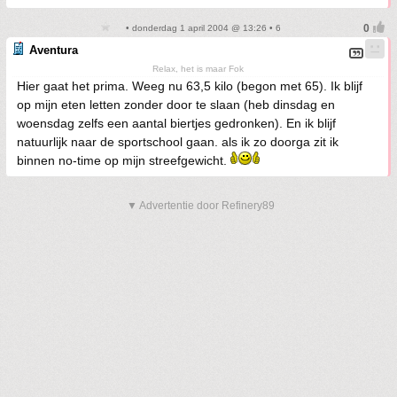
• donderdag 1 april 2004 @ 13:26 • 6
Aventura
Relax, het is maar Fok
Hier gaat het prima. Weeg nu 63,5 kilo (begon met 65). Ik blijf
op mijn eten letten zonder door te slaan (heb dinsdag en
woensdag zelfs een aantal biertjes gedronken). En ik blijf
natuurlijk naar de sportschool gaan. als ik zo doorga zit ik
binnen no-time op mijn streefgewicht.
▼ Advertentie door Refinery89