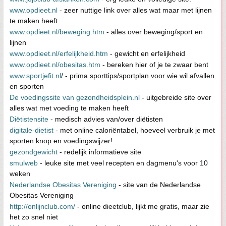
www.opdieet.nl
- zeer nuttige link over alles wat maar met lijnen
te maken heeft
www.opdieet.nl/beweging.htm
- alles over beweging/sport en
lijnen
www.opdieet.nl/erfelijkheid.htm
- gewicht en erfelijkheid
www.opdieet.nl/obesitas.htm
- bereken hier of je te zwaar bent
www.sportjefit.nl
/ - prima sporttips/sportplan voor wie wil afvallen
en sporten
De voedingssite van gezondheidsplein.nl
- uitgebreide site over
alles wat met voeding te maken heeft
Diëtistensite
- medisch advies van/over diëtisten
digitale-dietist
- met online caloriëntabel, hoeveel verbruik je met
sporten knop en voedingswijzer!
gezondgewicht
- redelijk informatieve site
smulweb
- leuke site met veel recepten en dagmenu's voor 10
weken
Nederlandse Obesitas Vereniging
- site van de Nederlandse
Obesitas Vereniging
http://onlijnclub.com/
- online dieetclub, lijkt me gratis, maar zie
het zo snel niet