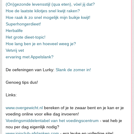
(On)gezonde levensstijl (qua eten), vòel jij dat?
Hoe de laatste kilotjes snel kwijt raken?
Hoe raak ik zo snel mogelijk mijn buikje kwijt!
Superhongerdieet!
Herbalife
Het grote dieet-topic!
Hoe lang ben je en hoeveel weeg je?
Vetvrij vet
ervaring met Appelslank?
De oefeningen van Lurky:
Slank de zomer in!
Genoeg tips dus!
Links:
www.overgewicht.nl
bereken of je te zwaar bent en je kan er je
voeding online voor elke dag invoeren!
Voedingsmiddelentabel van het voedingscentrum
- wat heb je
nou per dag eigenlijk nodig?
www.jojoclub-afslanken.com
- erg leuke en volledige site!