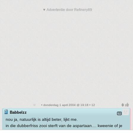
▼ Advertentie door Refinery89
• donderdag 1 april 2004 @ 19:18 • 12
Babbelzz
nou ja, natuurlijk is altijd beter, lijkt me.
in die dubberfriss zooi sterft van de aspartaan.... kweenie of je
weet hoe slecht dat is (op lange termijn)...?