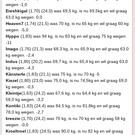
wegen -1,0
Ereshkigal
(1,70) (24,0) was 69,5 kg, is nu 69,5kg en wil graag
63,0 kg wegen. 0,0
Heaven7
(1,74) (21,5) was 70 kg, is nu 65 kg en wil graag 60 kg
wegen. -5,0
Hyppo
(1,83) was 94 kg, is nu 83 kg en wil graag 75 kg wegen
-11
Imago
(1,76) (21,3) was 68,3 kg, is nu 65,9 kg en wil graag 63,0
kg wegen. -2,4
Indus
(1,80) (20,2) was 69,7 kg, is nu 65,4 kg en wil graag 63,0
kg wegen. -4,3
Känsterle
(1,83) (21,1) was 75 kg, is nu 70 kg -5
Kiezel
(1,80) (23,0) was 75,0 kg, is nu 74,5kg en wil graag 69,0
kg wegen. -0,5
Kleintje
(1,63) (24,2) was 67,6 kg, is nu 64,4 kg en wil graag
58,0 kg wegen. -3,2
Kontiki
(1,83) (24,4) was 84,5 kg, is nu 81,8kg en wil graag
78,0 kg wegen. -2,7
kreezie
(1,70) (24,2) was 70 kg, is nu 70 kg en wil graag 58 kg
wegen. -0,0
Kroeltroel
(1,83) (24,5) was 90,0 kg, is nu 82 kg en wil graag