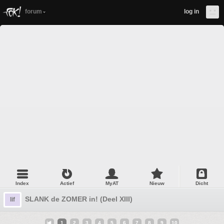
forum
log in
Index
Actief
MyAT
Nieuw
Dicht
SLANK de ZOMER in! (Deel XIII)
lif
1
2
3
4
5
6
7
8
9
10