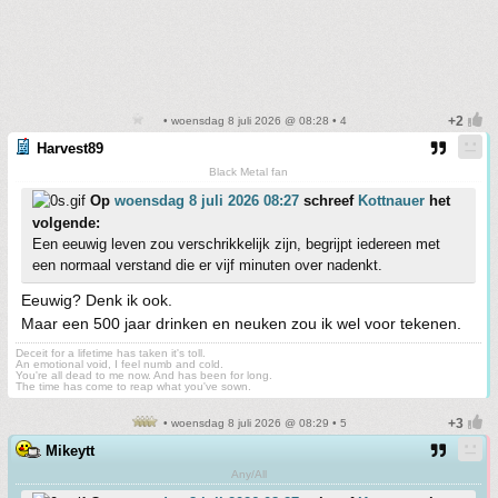
• woensdag 8 juli 2026 @ 08:28 • 4
Harvest89
Black Metal fan
Op
woensdag 8 juli 2026 08:27
schreef
Kottnauer
het
volgende:
Een eeuwig leven zou verschrikkelijk zijn, begrijpt iedereen met
een normaal verstand die er vijf minuten over nadenkt.
Eeuwig? Denk ik ook.
Maar een 500 jaar drinken en neuken zou ik wel voor tekenen.
Deceit for a lifetime has taken it's toll.
An emotional void, I feel numb and cold.
You're all dead to me now. And has been for long.
The time has come to reap what you've sown.
• woensdag 8 juli 2026 @ 08:29 • 5
Mikeytt
Any/All