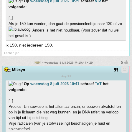
Op
woensdag 8 juli 2026 10:29
schreef
Viv
het
volgende:
[..]
Als je 150 kan worden, dan gaat de pensioenleeftijd naar 130 of zo.
Anders is het niet houdbaar. (Voor zover dat nu wel
het geval is.)
ik 150, niet iedereen 150.
Lachen joh.
• woensdag 8 juli 2026 @ 10:44 • 29
Mikeytt
Any/All
Op
woensdag 8 juli 2026 10:41
schreef
ToT
het
volgende:
[..]
Precies. En sowieso is het allemaal onzin; er bouwen afvalstoffen
op in je lichaam die niet weg kunnen, en je DNA rafelt na verloop
van tijd uit bij celdeling.
Vrije radicalen (van je stofwisseling) beschadigen je huid en
spierweefsel.