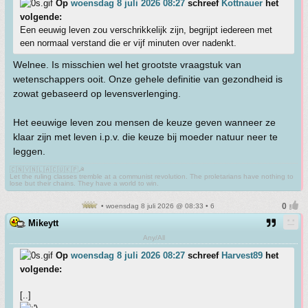
Op
woensdag 8 juli 2026 08:27
schreef
Kottnauer
het
volgende:
Een eeuwig leven zou verschrikkelijk zijn, begrijpt iedereen met
een normaal verstand die er vijf minuten over nadenkt.
Welnee. Is misschien wel het grootste vraagstuk van
wetenschappers ooit. Onze gehele definitie van gezondheid is
zowat gebaseerd op levensverlenging.
Het eeuwige leven zou mensen de keuze geven wanneer ze
klaar zijn met leven i.p.v. die keuze bij moeder natuur neer te
leggen.
🇨🇳🇻🇳🇱🇦🇨🇺🇰🇵☭
Let the ruling classes tremble at a communist revolution. The proletarians have nothing to
lose but their chains. They have a world to win.
• woensdag 8 juli 2026 @ 08:33 • 6
Mikeytt
Any/All
Op
woensdag 8 juli 2026 08:27
schreef
Harvest89
het
volgende:
[..]