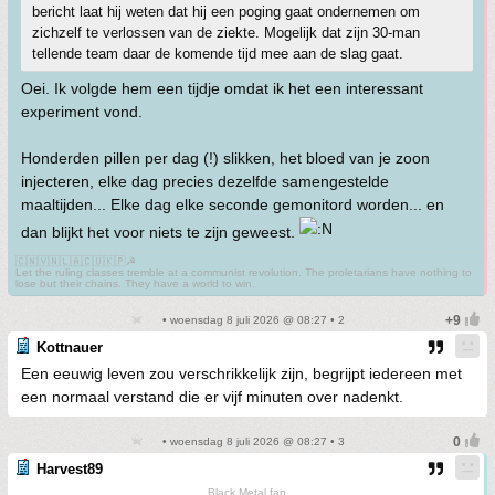
bericht laat hij weten dat hij een poging gaat ondernemen om
zichzelf te verlossen van de ziekte. Mogelijk dat zijn 30-man
tellende team daar de komende tijd mee aan de slag gaat.
Oei. Ik volgde hem een tijdje omdat ik het een interessant
experiment vond.
Honderden pillen per dag (!) slikken, het bloed van je zoon
injecteren, elke dag precies dezelfde samengestelde
maaltijden... Elke dag elke seconde gemonitord worden... en
dan blijkt het voor niets te zijn geweest.
🇨🇳🇻🇳🇱🇦🇨🇺🇰🇵☭
Let the ruling classes tremble at a communist revolution. The proletarians have nothing to
lose but their chains. They have a world to win.
• woensdag 8 juli 2026 @ 08:27 • 2
Kottnauer
Een eeuwig leven zou verschrikkelijk zijn, begrijpt iedereen met
een normaal verstand die er vijf minuten over nadenkt.
• woensdag 8 juli 2026 @ 08:27 • 3
Harvest89
Black Metal fan