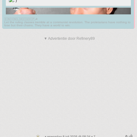
🇨🇳🇻🇳🇱🇦🇨🇺🇰🇵☭
Let the ruling classes tremble at a communist revolution. The proletarians have nothing to
lose but their chains. They have a world to win.
▼ Advertentie door Refinery89
• woensdag 8 juli 2026 @ 08:34 • 7