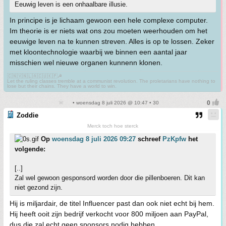
Eeuwig leven is een onhaalbare illusie.
In principe is je lichaam gewoon een hele complexe computer.
Im theorie is er niets wat ons zou moeten weerhouden om het
eeuwige leven na te kunnen streven. Alles is op te lossen. Zeker
met kloontechnologie waarbij we binnen een aantal jaar
misschien wel nieuwe organen kunnenn klonen.
🇨🇳🇻🇳🇱🇦🇨🇺🇰🇵☭
Let the ruling classes tremble at a communist revolution. The proletarians have nothing to
lose but their chains. They have a world to win.
• woensdag 8 juli 2026 @ 10:47 • 30
Zoddie
Merck toch hoe sterck
Op
woensdag 8 juli 2026 09:27
schreef
PzKpfw
het
volgende:
[..]
Zal wel gewoon gesponsord worden door die pillenboeren. Dit kan
niet gezond zijn.
Hij is miljardair, de titel Influencer past dan ook niet echt bij hem.
Hij heeft ooit zijn bedrijf verkocht voor 800 miljoen aan PayPal,
dus die zal echt geen sponsors nodig hebben.