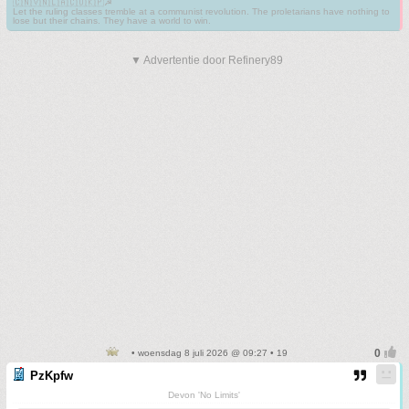
🇨🇳🇻🇳🇱🇦🇨🇺🇰🇵☭
Let the ruling classes tremble at a communist revolution. The proletarians have nothing to
lose but their chains. They have a world to win.
▼ Advertentie door Refinery89
• woensdag 8 juli 2026 @ 09:27 • 19
PzKpfw
Devon 'No Limits'