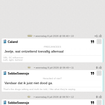
• woensdag 8 juli 2026 @ 08:48 • 10
Caland
FREEJANCEES
Jeetje, wat ontzettend toevallig allemaal
VBL SC influencer
Left, right, behind
• woensdag 8 juli 2026 @ 08:49 • 11
SebbeSwensje
Heraclied of niet?
Vandaar dat ik juist niet dood ga.
That's the drugs talking and truth be told, I like what they're saying.
• woensdag 8 juli 2026 @ 08:50 • 12
SebbeSwensje