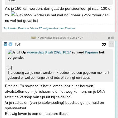
poen.
Als je 150 kan worden, dan gaat de pensioenleeftijd naar 130 of
zo.
Anders is het niet houdbaar. (Voor zover dat
nu wel het geval is.)
Topicreeks: Evenstar, Viv en ZZ emigreerden naar Zweden!
• woensdag 8 juli 2026 @ 10:41 • 27
ToT
Op
woensdag 8 juli 2026 10:17
schreef
Pajanus
het
volgende:
[..]
Tja eeuwig zul je nooit worden. Ik bedoel ;op een gegeven moment
gebeurd er wel een ongeluk of iets of springt een ader.
Precies. En sowieso is het allemaal onzin; er bouwen
afvalstoffen op in je lichaam die niet weg kunnen, en je DNA
rafelt na verloop van tijd uit bij celdeling.
Vrije radicalen (van je stofwisseling) beschadigen je huid en
spierweefsel.
Eeuwig leven is een onhaalbare illusie.