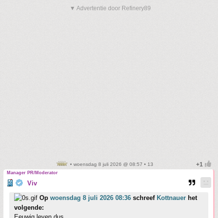
▼ Advertentie door Refinery89
• woensdag 8 juli 2026 @ 08:57 • 13
Manager PR/Moderator
Viv
Op
woensdag 8 juli 2026 08:36
schreef
Kottnauer
het
volgende:
Eeuwig leven dus.