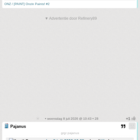
ONZ / [PAINT] Onzin Paints! #2
▼ Advertentie door Refinery89
• woensdag 8 juli 2026 @ 10:43 • 28
Pajanus
grgr pajanus