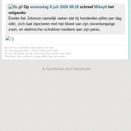
Op
woensdag 8 juli 2026 08:18
schreef
Mikeytt
het
volgende:
Eerder liet Johnson namelijk weten dat hij honderden pillen per dag
slikt, zich laat injecteren met het bloed van zijn zeventienjarige
zoon, en elektrische schokken toedient aan zijn penis,
Deceit for a lifetime has taken it's toll.
An emotional void, I feel numb and cold.
You're all dead to me now. And has been for long.
The time has come to reap what you've sown.
▼ Advertentie door Refinery89