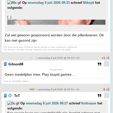
Op
woensdag 8 juli 2026 08:33
schreef
Mikeytt
het
volgende:
[..]
Zal wel gewoon gesponsord worden door die pillenboeren. Dit
kan niet gezond zijn.
Als iedereen aan zichzelf denkt wordt er aan iedereen gedacht.
Op fietsen zonder bende kwam'm zie schooieren um spek
• woensdag 8 juli 2026 @ 09:33 • 20
Gibson88
Ongekend.
Geen medelijden mee. Play stupid games....
Ook in moeilijke tijden.
• woensdag 8 juli 2026 @ 09:51 • 21
ToT
Op
woensdag 8 juli 2026 08:27
schreef
Kottnauer
het
volgende: