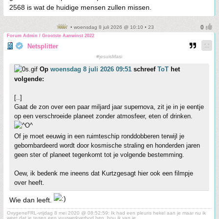
2568 is wat de huidige mensen zullen missen.
• woensdag 8 juli 2026 @ 10:10 • 23
Forum Admin / Grootste Aanwinst 2022
Netsplitter
#jesuisMasi
Op
woensdag 8 juli 2026 09:51
schreef
ToT
het
volgende:
[..]
Gaat de zon over een paar miljard jaar supernova, zit je in je eentje
op een verschroeide planeet zonder atmosfeer, eten of drinken.
Of je moet eeuwig in een ruimteschip ronddobberen terwijl je
gebombardeerd wordt door kosmische straling en honderden jaren
geen ster of planeet tegenkomt tot je volgende bestemming.
Oew, ik bedenk me ineens dat Kurtzgesagt hier ook een filmpje
over heeft.
Wie dan leeft.
OxygeneFRL-vrijdag 8 mei 2020 @ 08:52:59: Ik had een pleuris hekel aan je maar nu ik
weet dat je tegen een vuurwerkverbod ben, hou ik van je.