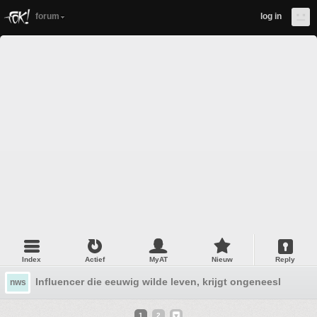
forum
log in
Index
Actief
MyAT
Nieuw
Reply
Influencer die eeuwig wilde leven, krijgt ongeneeslijke ma
nws
1
2