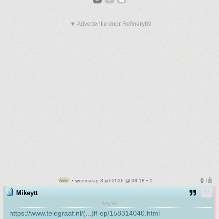
▼ Advertentie door Refinery89
• woensdag 8 juli 2026 @ 08:18 • 1
Mikeytt
Any/All
https://www.telegraaf.nl/(...)lf-op/158314040.html