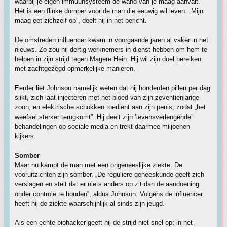
waarbij je eigen immuunsysteem de wand van je maag aanvalt.
Het is een flinke domper voor de man die eeuwig wil leven. „Mijn
maag eet zichzelf op”, deelt hij in het bericht.
De omstreden influencer kwam in voorgaande jaren al vaker in het
nieuws. Zo zou hij dertig werknemers in dienst hebben om hem te
helpen in zijn strijd tegen Magere Hein. Hij wil zijn doel bereiken
met zachtgezegd opmerkelijke manieren.
Eerder liet Johnson namelijk weten dat hij honderden pillen per dag
slikt, zich laat injecteren met het bloed van zijn zeventienjarige
zoon, en elektrische schokken toedient aan zijn penis, zodat „het
weefsel sterker terugkomt”. Hij deelt zijn ’levensverlengende’
behandelingen op sociale media en trekt daarmee miljoenen
kijkers.
Somber
Maar nu kampt de man met een ongeneeslijke ziekte. De
vooruitzichten zijn somber. „De reguliere geneeskunde geeft zich
verslagen en stelt dat er niets anders op zit dan de aandoening
onder controle te houden”, aldus Johnson. Volgens de influencer
heeft hij de ziekte waarschijnlijk al sinds zijn jeugd.
Als een echte biohacker geeft hij de strijd niet snel op: in het