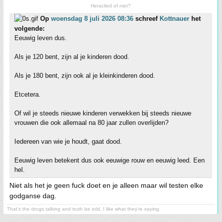
Heraclied of niet?
Op
woensdag 8 juli 2026 08:36
schreef
Kottnauer
het
volgende:
Eeuwig leven dus.
Als je 120 bent, zijn al je kinderen dood.
Als je 180 bent, zijn ook al je kleinkinderen dood.
Etcetera.
Of wil je steeds nieuwe kinderen verwekken bij steeds nieuwe
vrouwen die ook allemaal na 80 jaar zullen overlijden?
Iedereen van wie je houdt, gaat dood.
Eeuwig leven betekent dus ook eeuwige rouw en eeuwig leed. Een
hel.
Niet als het je geen fuck doet en je alleen maar wil testen elke
godganse dag.
That's the drugs talking and truth be told, I like what they're saying.