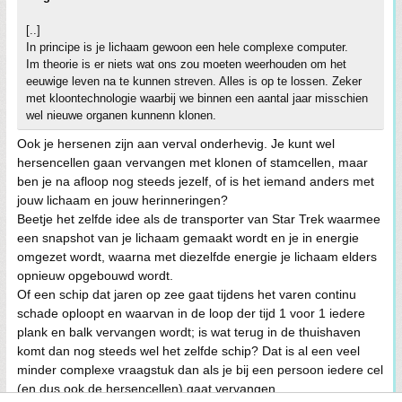
[..]
In principe is je lichaam gewoon een hele complexe computer.
Im theorie is er niets wat ons zou moeten weerhouden om het
eeuwige leven na te kunnen streven. Alles is op te lossen. Zeker
met kloontechnologie waarbij we binnen een aantal jaar misschien
wel nieuwe organen kunnenn klonen.
Ook je hersenen zijn aan verval onderhevig. Je kunt wel
hersencellen gaan vervangen met klonen of stamcellen, maar
ben je na afloop nog steeds jezelf, of is het iemand anders met
jouw lichaam en jouw herinneringen?
Beetje het zelfde idee als de transporter van Star Trek waarmee
een snapshot van je lichaam gemaakt wordt en je in energie
omgezet wordt, waarna met diezelfde energie je lichaam elders
opnieuw opgebouwd wordt.
Of een schip dat jaren op zee gaat tijdens het varen continu
schade oploopt en waarvan in de loop der tijd 1 voor 1 iedere
plank en balk vervangen wordt; is wat terug in de thuishaven
komt dan nog steeds wel het zelfde schip? Dat is al een veel
minder complexe vraagstuk dan als je bij een persoon iedere cel
(en dus ook de hersencellen) gaat vervangen.