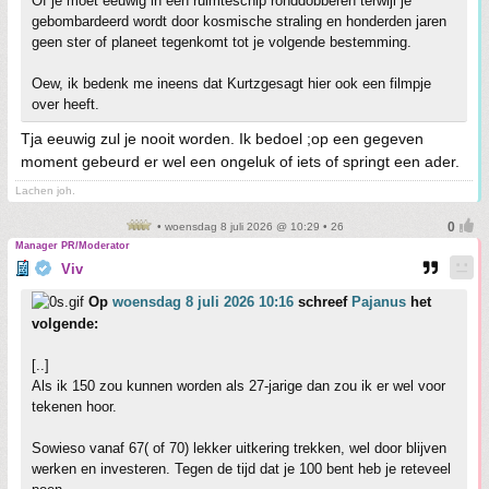
Of je moet eeuwig in een ruimteschip ronddobberen terwijl je
gebombardeerd wordt door kosmische straling en honderden jaren
geen ster of planeet tegenkomt tot je volgende bestemming.
Oew, ik bedenk me ineens dat Kurtzgesagt hier ook een filmpje
over heeft.
Tja eeuwig zul je nooit worden. Ik bedoel ;op een gegeven
moment gebeurd er wel een ongeluk of iets of springt een ader.
Lachen joh.
• woensdag 8 juli 2026 @ 10:29 • 26
Manager PR/Moderator
Viv
Op
woensdag 8 juli 2026 10:16
schreef
Pajanus
het
volgende:
[..]
Als ik 150 zou kunnen worden als 27-jarige dan zou ik er wel voor
tekenen hoor.
Sowieso vanaf 67( of 70) lekker uitkering trekken, wel door blijven
werken en investeren. Tegen de tijd dat je 100 bent heb je reteveel