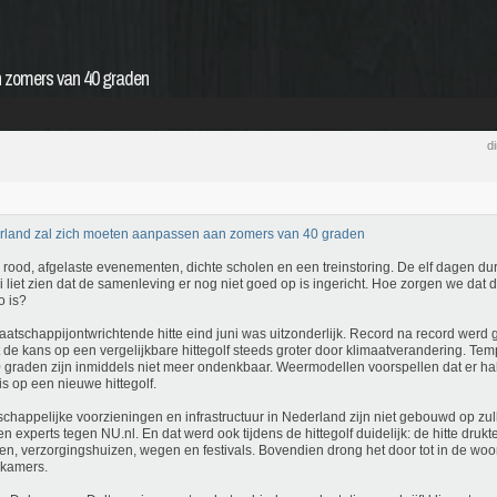
 zomers van 40 graden
d
land zal zich moeten aanpassen aan zomers van 40 graden
rood, afgelaste evenementen, dichte scholen en een treinstoring. De elf dagen dur
ni liet zien dat de samenleving er nog niet goed op is ingericht. Hoe zorgen we dat 
o is?
atschappijontwrichtende hitte eind juni was uitzonderlijk. Record na record werd 
 de kans op een vergelijkbare hittegolf steeds groter door klimaatverandering. Te
 graden zijn inmiddels niet meer ondenkbaar. Weermodellen voorspellen dat er ha
is op een nieuwe hittegolf.
chappelijke voorzieningen en infrastructuur in Nederland zijn niet gebouwd op z
n experts tegen NU.nl. En dat werd ook tijdens de hittegolf duidelijk: de hitte druk
en, verzorgingshuizen, wegen en festivals. Bovendien drong het door tot in de w
pkamers.