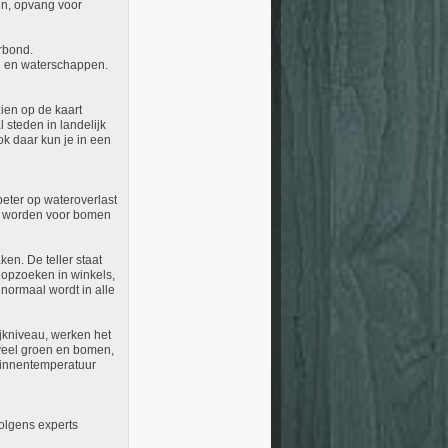
en, opvang voor
rbond.
n en waterschappen.
zien op de kaart
 steden in landelijk
ok daar kun je in een
beter op wateroverlast
kt worden voor bomen
en. De teller staat
n opzoeken in winkels,
normaal wordt in alle
ijkniveau, werken het
 veel groen en bomen,
binnentemperatuur
olgens experts