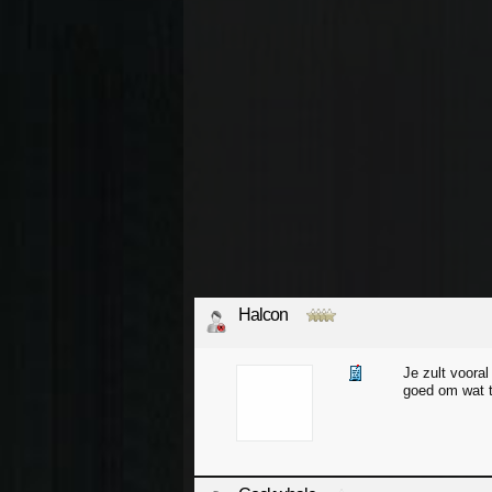
Halcon
Je zult voora
goed om wat t