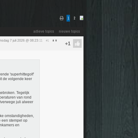
1
2
actieve topics
nieuwe topics
insdag 7 juli 2026 @ 08:23
:11
#1
ende 'superhittegolf'
dit de volgende keer
gebroken. Tegelijk
mperaturen van rond
lverwege juli alweer
ulke omstandigheden,
te een stempel op
oonkamers en