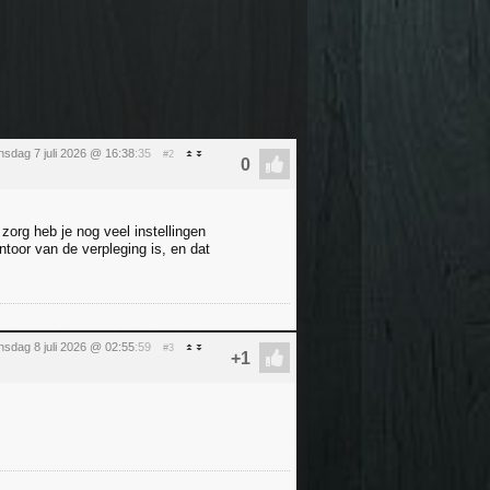
nsdag 7 juli 2026 @ 16:38
:35
#2
zorg heb je nog veel instellingen
toor van de verpleging is, en dat
sdag 8 juli 2026 @ 02:55
:59
#3