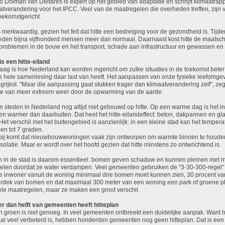
 Dolman van Deltares is expert op het gebied van adaptatie en schrijft klimaatrap
atverandering voor het IPCC. Veel van de maatregelen die overheden treffen, zijn
toekomstgericht.
s merkwaardig, gezien het feit dat hitte een bedreiging voor de gezondheid is. Tijde
eden bijna vijfhonderd mensen meer dan normaal. Daarnaast kost hitte de maatsc
problemen in de bouw en het transport, schade aan infrastructuur en gewassen en
is een hitte-eiland
aag is hoe Nederland kan worden ingericht om zulke situaties in de toekomst beter
e hele samenleving daar last van heeft. Het aanpassen van onze fysieke leefomgevi
grijkst. "Maar die aanpassing gaat stukken trager dan klimaatverandering zelf", zeg
e van meer extreem weer door de opwarming van de aarde.
jn steden in Nederland nog altijd niet gebouwd op hitte. Op een warme dag is het in
en warmer dan daarbuiten. Dat heet het hitte-eilandeffect: beton, dakpannen en g
 Het verschil met het buitengebied is aanzienlijk: in een kleine stad kan het tempera
en tot 7 graden.
ij komt dat nieuwbouwwoningen vaak zijn ontworpen om warmte binnen te houden
isolatie. Maar er wordt over het hoofd gezien dat hitte minstens zo ontwrichtend is.
 in de stad is daarom essentieel: bomen geven schaduw en kunnen pleinen met 
elen doordat ze water verdampen. Veel gemeenten gebruiken de "3-30-300-regel" a
e inwoner vanuit de woning minimaal drie bomen moet kunnen zien, 30 procent van
rdek van bomen en dat maximaal 300 meter van een woning een park of groene plek
le maatregelen, maar ze maken een groot verschil.
r dan helft van gemeenten heeft hitteplan
n groen is niet genoeg. In veel gemeenten ontbreekt een duidelijke aanpak. Want h
 al veel verbeterd is, hebben honderden gemeenten nog geen hitteplan. Dat is een