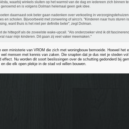
iësta, waarbij winkels sluiten op het warmst van de dag en iedereen zich binnen te
 genoemd en is volgens Dolman helemaal geen gek idee.
eten daarnaast ook beter gaan nadenken over verkoeling in verzorgingstehuizen
es en scholen. Bijvoorbeeld met zonwering of airco's. "Kinderen naar huis sturen is n
sing, want thuis is het niet per definitie beter", zegt Dolman.
iet de hittegolf als de zoveelste wake-upcall. "Als onderzoeker vind ik dit fascineren
oral naar mijn kinderen. Dit gaan zij veel vaker meemaken."
e een ministerie van VROM die zich met woningbouw bemoeide. Hoewel het e
jk wel mensen met kennis van zaken. Die snapten dat je dus niet je steden vo
nd effect. Nu worden dit soort beslissingen over de schutting gedonderd bij ge
en die elk open plekje in de stad vol willen bouwen.