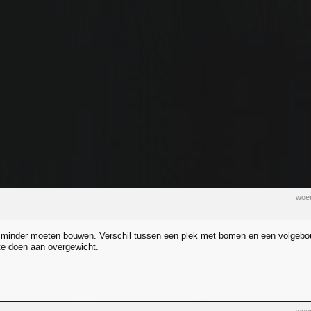
woen
l minder moeten bouwen. Verschil tussen een plek met bomen en een volgebo
e doen aan overgewicht.