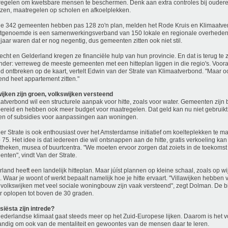
egelen om kwetsbare mensen te beschermen. Denk aan extra controles bij ouder
zen, maatregelen op scholen en afkoelplekken.
e 342 gemeenten hebben pas 128 zo'n plan, melden het Rode Kruis en Klimaatve
tgenoemde is een samenwerkingsverband van 150 lokale en regionale overhede
 jaar waren dat er nog negentig, dus gemeenten zitten ook niet stil.
recht en Gelderland kregen ze financiële hulp van hun provincie. En dat is terug te 
nder: verreweg de meeste gemeenten met een hitteplan liggen in die regio's. Vooral
d ontbreken op de kaart, vertelt Edwin van der Strate van Klimaatverbond. "Maar o
end heet appartement zitten."
wijken zijn groen, volkswijken versteend
atverbond wil een structurele aanpak voor hitte, zoals voor water. Gemeenten zijn 
ereid en hebben ook meer budget voor maatregelen. Dat geld kan nu niet gebrui
en of subsidies voor aanpassingen aan woningen.
er Strate is ook enthousiast over het Amsterdamse initiatief om koelteplekken te mak
 75. Het idee is dat iedereen die wil ontsnappen aan de hitte, gratis verkoeling ka
otheken, musea of buurtcentra. "We moeten ervoor zorgen dat zoiets in de toekomst 
nten", vindt Van der Strate.
land heeft een landelijk hitteplan. Maar júíst plannen op kleine schaal, zoals op w
. Waar je woont of werkt bepaalt namelijk hoe je hitte ervaart. "Villawijken hebben
volkswijken met veel sociale woningbouw zijn vaak versteend", zegt Dolman. De 
r oplopen tot boven de 30 graden.
siësta zijn intrede?
ederlandse klimaat gaat steeds meer op het Zuid-Europese lijken. Daarom is het v
andig om ook van de mentaliteit en gewoontes van de mensen daar te leren.