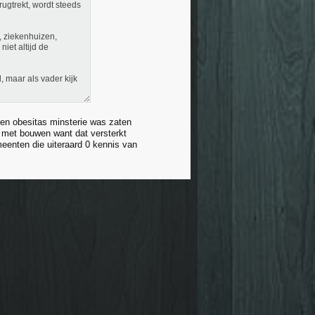
rugtrekt, wordt steeds
, ziekenhuizen,
iet altijd de
d, maar als vader kijk
en obesitas minsterie was zaten
l met bouwen want dat versterkt
meenten die uiteraard 0 kennis van