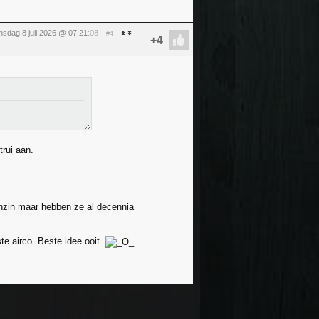
sdag 8 juli 2026 @ 07:21
:08
#4
rui aan.
nzin maar hebben ze al decennia
te airco. Beste idee ooit.