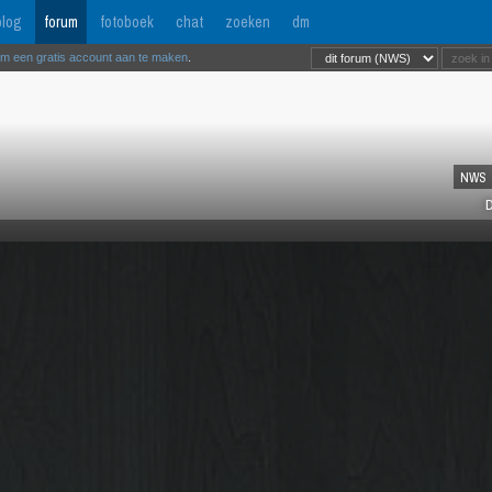
log
forum
fotoboek
chat
zoeken
dm
om een gratis account aan te maken
.
NWS
D