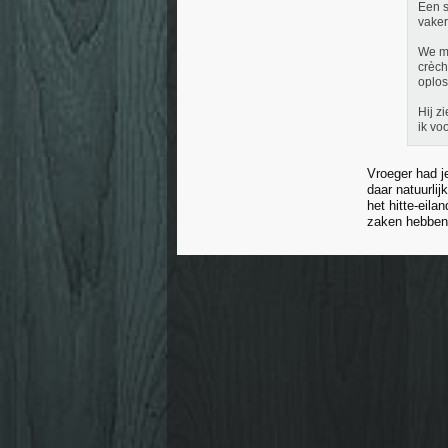
Een s
vaker
We mo
crèch
oplos
Hij z
ik vo
Vroeger had j
daar natuurli
het hitte-eila
zaken hebben 