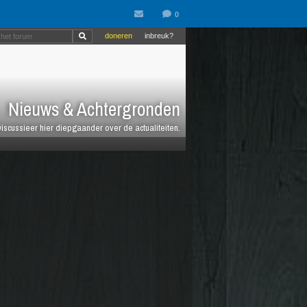
doneren
inbreuk?
Nieuws & Achtergronden
iscussieer hier diepgaander over de actualiteiten.