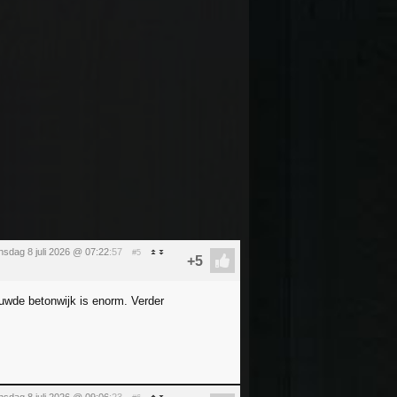
sdag 8 juli 2026 @ 07:22
:57
#5
uwde betonwijk is enorm. Verder