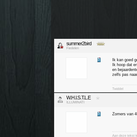
summer2bird
Fiedelen
Ik kan goed g
Ik hoop dat er
en bejaardent
zelfs pas naar
Twiddel
W.H.I.S.T.L.E
ILLUMINATI
Zomers van 40
Aan deze tekst 