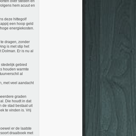
porten over steden en
 volgens hem acuut en
ns deze hittegolf
happij een hoop geld
 hoge energiekosten.
 te dragen, zonder
ng is met stip het
t Dolman. Er is nu al
 stedelijk gebied
las houden warmte
tuurverschil al
, met veel aandacht
meerdere graden
l. Die houdt in dat
 de stad bestaat uit
 te vinden is. Vrij
oewel er de laatste
 soort draaiboek met