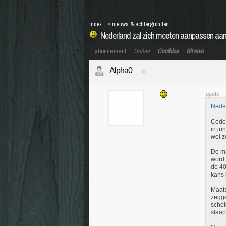
Index
»
nieuws & achtergronden
Nederland zal zich moeten aanpassen aan
abonnement
Unibet
Coolblue
Bitvavo
Alpha0
quote:
Neder
Code 
in ju
wel z
De ma
wordt
de 40
kans 
Maats
zegge
schol
slaa