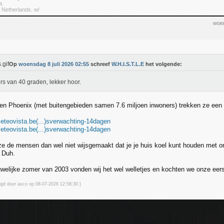
t.
) Netherlands. w/
woen
Op
woensdag 8 juli 2026 02:55
schreef
W.H.I.S.T.L.E
het volgende:
s van 40 graden, lekker hoor.
en Phoenix (met buitengebieden samen 7.6 miljoen inwoners) trekken ze een t
eteovista.be(...)sverwachting-14dagen
eteovista.be(...)sverwachting-14dagen
e de mensen dan wel niet wijsgemaakt dat je je huis koel kunt houden met o
. Duh.
uwelijke zomer van 2003 vonden wij het wel welletjes en kochten we onze eers
zigd door asco op 08-07-2026 12:58
:30
]