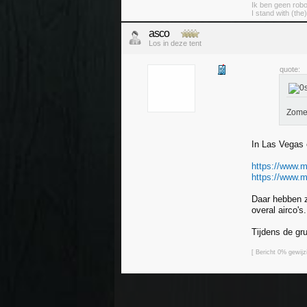
Ik ben geen robo
I stand with (the
asco
Los in deze tent
quote:
Zomer
In Las Vegas 
https://www.m
https://www.m
Daar hebben z
overal airco's
Tijdens de gr
[ Bericht 0% gewij