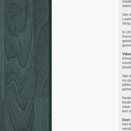
maatr
daklo
Van d
Laats
Vorig
In Ut
hiero
gebie
gloei
Villa
Klima
voorb
plant
Van d
nu op
bibli
gemee
Neder
beste
maar 
kan e
Doet 
Het N
verst