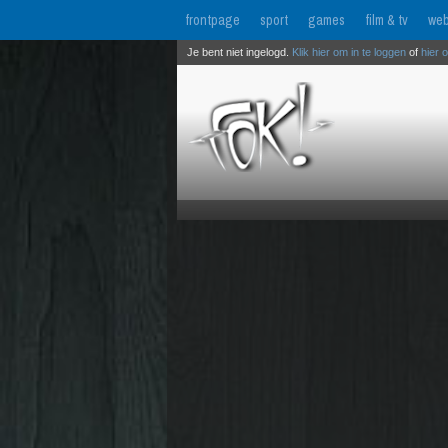
frontpage
sport
games
film & tv
web
Je bent niet ingelogd.
Klik hier om in te loggen
of
hier 