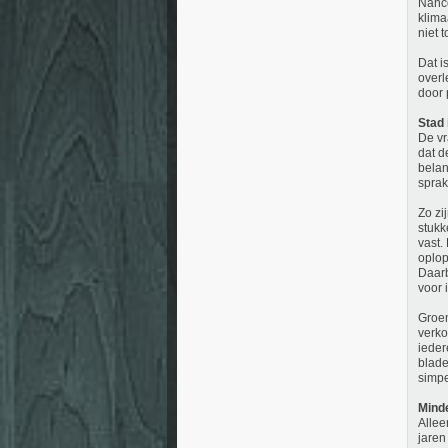
Nanco
klima
niet 
Dat i
overl
door 
Stad 
De vr
dat d
belan
sprak
Zo zi
stukk
vast.
oplop
Daarb
voor 
Groen
verko
ieder
blade
simpe
Minde
Allee
jaren