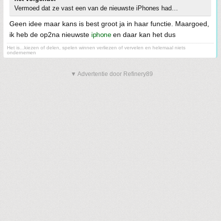
Vermoed dat ze vast een van de nieuwste iPhones had…
Geen idee maar kans is best groot ja in haar functie. Maargoed,
ik heb de op2na nieuwste
iphone
en daar kan het dus
Het is...kiezen of delen, spelen winnen verliezen of vervelen en helemaal niets
ondernemen
▼ Advertentie door Refinery89