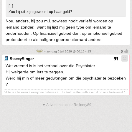
[..]
Zou hij uit zijn geweest op haar geld?
Nou, anders, hij zou m.i. sowieso nooit verliefd worden op
iemand zonder.. want hij lijkt mij geen type om iemand te
onderhouden. Op financieel gebied dan, op emotioneel gebied
pretendeert ie als halfgare goeroe uiteraard anders.
• zondag 5 juli 2026 @ 00:16 • 15
StaceySinger
Wat vreemd is is het verhaal over die Psychiater.
Hij weigerde om iets te zeggen.
Werd hij min of meer gedwongen om die psychiater te bezoeken
?
"A lie is a lie even if everyone believes it. The truth is the truth even if no one believes it."
▼ Advertentie door Refinery89