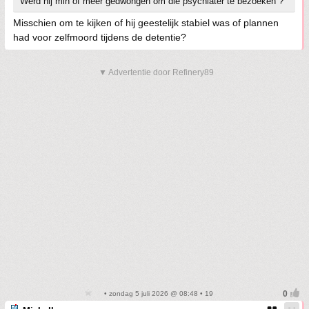
Werd hij min of meer gedwongen om die psychiater te bezoeken ?
Misschien om te kijken of hij geestelijk stabiel was of plannen
had voor zelfmoord tijdens de detentie?
▼ Advertentie door Refinery89
• zondag 5 juli 2026 @ 08:48 • 19