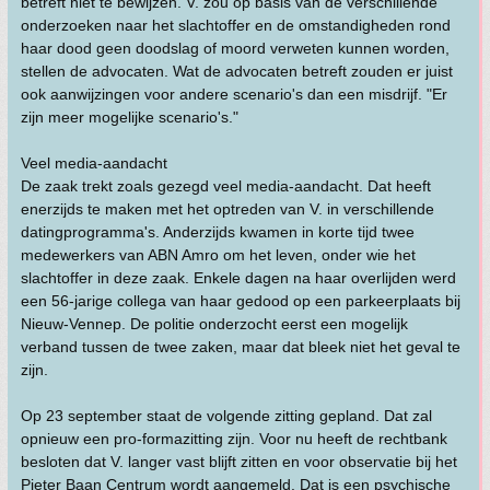
betreft niet te bewijzen. V. zou op basis van de verschillende
onderzoeken naar het slachtoffer en de omstandigheden rond
haar dood geen doodslag of moord verweten kunnen worden,
stellen de advocaten. Wat de advocaten betreft zouden er juist
ook aanwijzingen voor andere scenario's dan een misdrijf. "Er
zijn meer mogelijke scenario's."
Veel media-aandacht
De zaak trekt zoals gezegd veel media-aandacht. Dat heeft
enerzijds te maken met het optreden van V. in verschillende
datingprogramma's. Anderzijds kwamen in korte tijd twee
medewerkers van ABN Amro om het leven, onder wie het
slachtoffer in deze zaak. Enkele dagen na haar overlijden werd
een 56-jarige collega van haar gedood op een parkeerplaats bij
Nieuw-Vennep. De politie onderzocht eerst een mogelijk
verband tussen de twee zaken, maar dat bleek niet het geval te
zijn.
Op 23 september staat de volgende zitting gepland. Dat zal
opnieuw een pro-formazitting zijn. Voor nu heeft de rechtbank
besloten dat V. langer vast blijft zitten en voor observatie bij het
Pieter Baan Centrum wordt aangemeld. Dat is een psychische