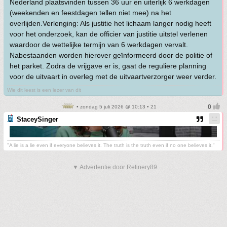
Nederland plaatsvinden tussen 36 uur en uiterlijk 6 werkdagen
(weekenden en feestdagen tellen niet mee) na het
overlijden.Verlenging: Als justitie het lichaam langer nodig heeft
voor het onderzoek, kan de officier van justitie uitstel verlenen
waardoor de wettelijke termijn van 6 werkdagen vervalt.
Nabestaanden worden hierover geïnformeerd door de politie of
het parket. Zodra de vrijgave er is, gaat de reguliere planning
voor de uitvaart in overleg met de uitvaartverzorger weer verder.
Wie dit leest is een lezer van dit
• zondag 5 juli 2026 @ 10:13 • 21
StaceySinger
"A lie is a lie even if everyone believes it. The truth is the truth even if no one believes it."
▼ Advertentie door Refinery89