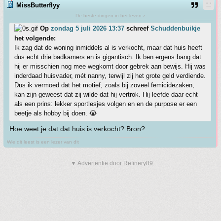
MissButterflyy
De beste dingen in het leven z
Op
zondag 5 juli 2026 13:37
schreef
Schuddenbuikje
het volgende:
Ik zag dat de woning inmiddels al is verkocht, maar dat huis heeft
dus echt drie badkamers en is gigantisch. Ik ben ergens bang dat
hij er misschien nog mee wegkomt door gebrek aan bewijs. Hij was
inderdaad huisvader, mét nanny, terwijl zij het grote geld verdiende.
Dus ik vermoed dat het motief, zoals bij zoveel femicidezaken,
kan zijn geweest dat zij wilde dat hij vertrok. Hij leefde daar echt
als een prins: lekker sportlesjes volgen en en de purpose er een
beetje als hobby bij doen. 😭
Hoe weet je dat dat huis is verkocht? Bron?
Wie dit leest is een lezer van dit
▼ Advertentie door Refinery89