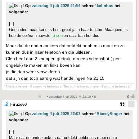
Op
zaterdag 4 juli 2026 21:54
schreef
kalinhos
het
volgende:
[..]
Geen idee maar kans is best groot ja in haar functie. Maargoed, ik
heb de op2na nieuwste
iphone
en daar kan het dus
Maar dat de onderzoekers dat ontdekt hebben is mooi en ze
kunnen dus in haar telefoon en die uitlezen.
Clen heef dan 2 knoppen gedrukt om een sceenshot ( per
ongeluk) te maken en links boven kan
je die dan weer verwijderen.
dat zijn dan toch aardig wat handelingen Na 21.15
"A lie is a lie even if everyone believes it. The truth is the truth even if no one believes it."
• zaterdag 4 juli 2026 @ 22:10 • 8
Firuze60
Op
zaterdag 4 juli 2026 22:03
schreef
StaceySinger
het
volgende:
[..]
Maar dat de onderzoekers dat ontdekt hebben is mooi en ze