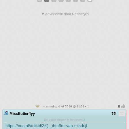
▼ Advertentie door Refinery89
• zaterdag 4 juli 2026 @ 21:03 • 1
MissButterflyy
De beste dingen in het leven z
https://nos.nl/artikel/26(...)htoffer-van-misdrijf