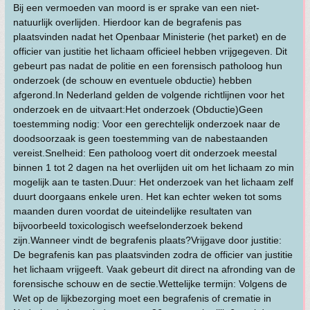
Bij een vermoeden van moord is er sprake van een niet-
natuurlijk overlijden. Hierdoor kan de begrafenis pas
plaatsvinden nadat het Openbaar Ministerie (het parket) en de
officier van justitie het lichaam officieel hebben vrijgegeven. Dit
gebeurt pas nadat de politie en een forensisch patholoog hun
onderzoek (de schouw en eventuele obductie) hebben
afgerond.In Nederland gelden de volgende richtlijnen voor het
onderzoek en de uitvaart:Het onderzoek (Obductie)Geen
toestemming nodig: Voor een gerechtelijk onderzoek naar de
doodsoorzaak is geen toestemming van de nabestaanden
vereist.Snelheid: Een patholoog voert dit onderzoek meestal
binnen 1 tot 2 dagen na het overlijden uit om het lichaam zo min
mogelijk aan te tasten.Duur: Het onderzoek van het lichaam zelf
duurt doorgaans enkele uren. Het kan echter weken tot soms
maanden duren voordat de uiteindelijke resultaten van
bijvoorbeeld toxicologisch weefselonderzoek bekend
zijn.Wanneer vindt de begrafenis plaats?Vrijgave door justitie:
De begrafenis kan pas plaatsvinden zodra de officier van justitie
het lichaam vrijgeeft. Vaak gebeurt dit direct na afronding van de
forensische schouw en de sectie.Wettelijke termijn: Volgens de
Wet op de lijkbezorging moet een begrafenis of crematie in