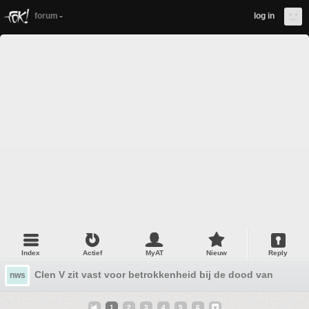
forum
log in
Index
Actief
MyAT
Nieuw
Reply
Clen V zit vast voor betrokkenheid bij de dood van zijn v
nws
1
2
3
4
5
6