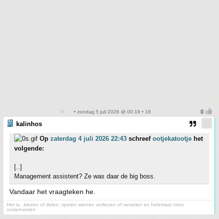
• zondag 5 juli 2026 @ 00:19 • 16
kalinhos
Op
zaterdag 4 juli 2026 22:43
schreef
ootjekatootje
het
volgende:
[..]
Management assistent? Ze was daar de big boss.
Vandaar het vraagteken he.
Het is...kiezen of delen, spelen winnen verliezen of vervelen en helemaal niets
ondernemen