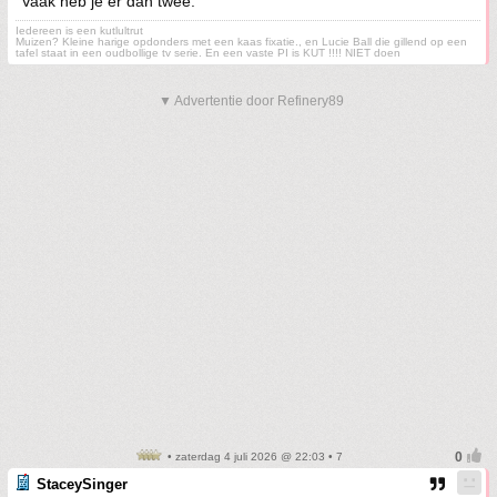
Vaak heb je er dan twee.
Iedereen is een kutlultrut
Muizen? Kleine harige opdonders met een kaas fixatie., en Lucie Ball die gillend op een
tafel staat in een oudbollige tv serie. En een vaste PI is KUT !!!! NIET doen
▼ Advertentie door Refinery89
• zaterdag 4 juli 2026 @ 22:03 • 7
StaceySinger