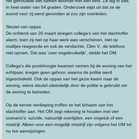
het getrouwde stel samen woonde met een kind. Ze lag in bad,
in heet water van 54 graden. Onderzoek wijst uit dat ze de
avond voor zij werd gevonden al zou zijn overleden.
Sleutel van oppas
De ochtend van 26 maart sloegen collega's van het slachtoffer
alarm, toen zij niet op haar werk was verschenen, niet op
mailtjes reageerde en ook de verdachte, Clen V., de telefoon
niet opnam. Dat was 'zeer ongebruikelijk', stelde het OM.
Collega's die poolshoogte kwamen nemen bij de woning van het
echtpaar, kregen geen gehoor, waarna de politie werd
ingeschakeld. Ook de oppas van het gezin kwam naar de
woning, wiens sleutel uiteindelijk door de politie is gebruikt om
de woning te betreden.
Op de eerste verdieping troffen ze het lichaam van het
slachtoffer aan. Het OM zegt rekening te houden met vier
scenario's: suïcide, natuurlijk overlijden, een ongeluk of een
misdrijf. Alleen voor een mogelijk misdrijf zijn volgens het OM tot
nu toe aanwijzingen.