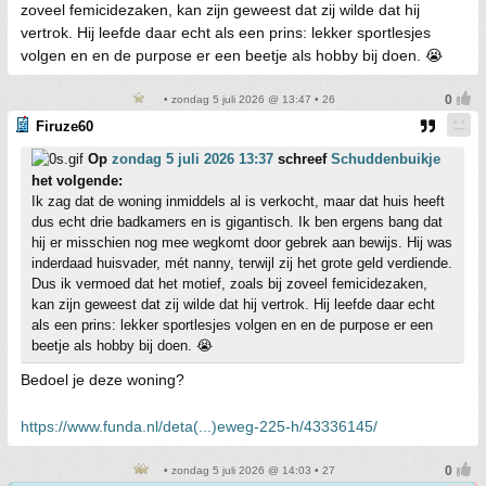
zoveel femicidezaken, kan zijn geweest dat zij wilde dat hij
vertrok. Hij leefde daar echt als een prins: lekker sportlesjes
volgen en en de purpose er een beetje als hobby bij doen. 😭
• zondag 5 juli 2026 @ 13:47 • 26
Firuze60
Op
zondag 5 juli 2026 13:37
schreef
Schuddenbuikje
het volgende:
Ik zag dat de woning inmiddels al is verkocht, maar dat huis heeft
dus echt drie badkamers en is gigantisch. Ik ben ergens bang dat
hij er misschien nog mee wegkomt door gebrek aan bewijs. Hij was
inderdaad huisvader, mét nanny, terwijl zij het grote geld verdiende.
Dus ik vermoed dat het motief, zoals bij zoveel femicidezaken,
kan zijn geweest dat zij wilde dat hij vertrok. Hij leefde daar echt
als een prins: lekker sportlesjes volgen en en de purpose er een
beetje als hobby bij doen. 😭
Bedoel je deze woning?
https://www.funda.nl/deta(...)eweg-225-h/43336145/
• zondag 5 juli 2026 @ 14:03 • 27