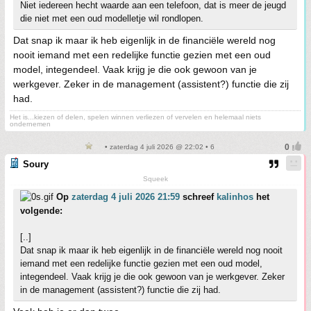
Niet iedereen hecht waarde aan een telefoon, dat is meer de jeugd
die niet met een oud modelletje wil rondlopen.
Dat snap ik maar ik heb eigenlijk in de financiële wereld nog
nooit iemand met een redelijke functie gezien met een oud
model, integendeel. Vaak krijg je die ook gewoon van je
werkgever. Zeker in de management (assistent?) functie die zij
had.
Het is...kiezen of delen, spelen winnen verliezen of vervelen en helemaal niets
ondernemen
• zaterdag 4 juli 2026 @ 22:02 • 6
Soury
Squeek
Op
zaterdag 4 juli 2026 21:59
schreef
kalinhos
het
volgende:
[..]
Dat snap ik maar ik heb eigenlijk in de financiële wereld nog nooit
iemand met een redelijke functie gezien met een oud model,
integendeel. Vaak krijg je die ook gewoon van je werkgever. Zeker
in de management (assistent?) functie die zij had.