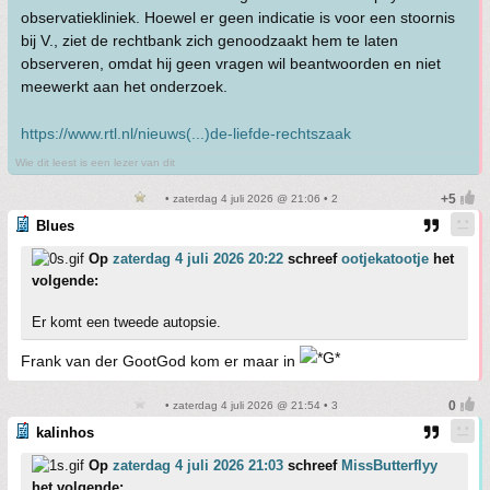
observatiekliniek. Hoewel er geen indicatie is voor een stoornis
bij V., ziet de rechtbank zich genoodzaakt hem te laten
observeren, omdat hij geen vragen wil beantwoorden en niet
meewerkt aan het onderzoek.
https://www.rtl.nl/nieuws(...)de-liefde-rechtszaak
Wie dit leest is een lezer van dit
• zaterdag 4 juli 2026 @ 21:06 • 2
Blues
Op
zaterdag 4 juli 2026 20:22
schreef
ootjekatootje
het
volgende:
Er komt een tweede autopsie.
Frank van der GootGod kom er maar in
• zaterdag 4 juli 2026 @ 21:54 • 3
kalinhos
Op
zaterdag 4 juli 2026 21:03
schreef
MissButterflyy
het volgende: