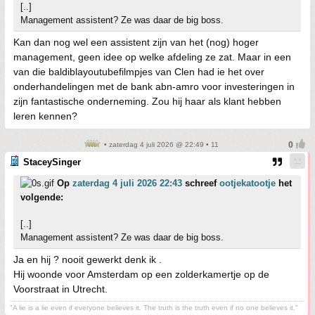
[..]
Management assistent? Ze was daar de big boss.
Kan dan nog wel een assistent zijn van het (nog) hoger
management, geen idee op welke afdeling ze zat. Maar in een
van die baldiblayoutubefilmpjes van Clen had ie het over
onderhandelingen met de bank abn-amro voor investeringen in
zijn fantastische onderneming. Zou hij haar als klant hebben
leren kennen?
• zaterdag 4 juli 2026 @ 22:49 • 11
StaceySinger
Op
zaterdag 4 juli 2026 22:43
schreef
ootjekatootje
het
volgende:
[..]
Management assistent? Ze was daar de big boss.
Ja en hij ? nooit gewerkt denk ik .
Hij woonde voor Amsterdam op een zolderkamertje op de
Voorstraat in Utrecht.
"A lie is a lie even if everyone believes it. The truth is the truth even if no one believes it."