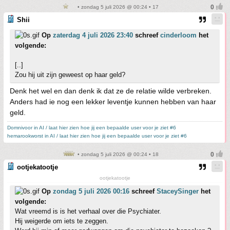
• zondag 5 juli 2026 @ 00:24 • 17
Shii
Op
zaterdag 4 juli 2026 23:40
schreef
cinderloom
het
volgende:
[..]
Zou hij uit zijn geweest op haar geld?
Denk het wel en dan denk ik dat ze de relatie wilde verbreken.
Anders had ie nog een lekker leventje kunnen hebben van haar
geld.
Domnivoor in AI / laat hier zien hoe jij een bepaalde user voor je ziet #6
hemarookworst in AI / laat hier zien hoe jij een bepaalde user voor je ziet #6
• zondag 5 juli 2026 @ 00:24 • 18
ootjekatootje
ootjekatootje
Op
zondag 5 juli 2026 00:16
schreef
StaceySinger
het
volgende:
Wat vreemd is is het verhaal over die Psychiater.
Hij weigerde om iets te zeggen.