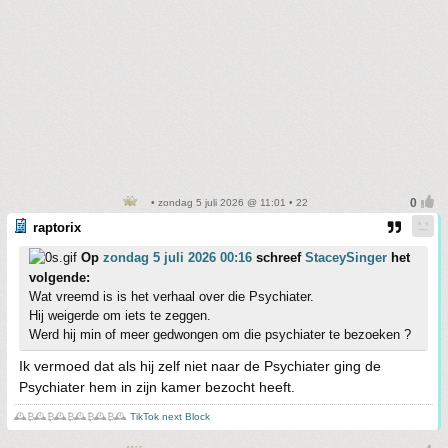
• zondag 5 juli 2026 @ 11:01 • 22
raptorix
Op
zondag 5 juli 2026 00:16
schreef
StaceySinger
het
volgende:
Wat vreemd is is het verhaal over die Psychiater.
Hij weigerde om iets te zeggen.
Werd hij min of meer gedwongen om die psychiater te bezoeken ?
Ik vermoed dat als hij zelf niet naar de Psychiater ging de
Psychiater hem in zijn kamer bezocht heeft.
🕰️₿🕰️₿🕰️₿🕰️₿🕰️₿🕰️
TikTok next Block