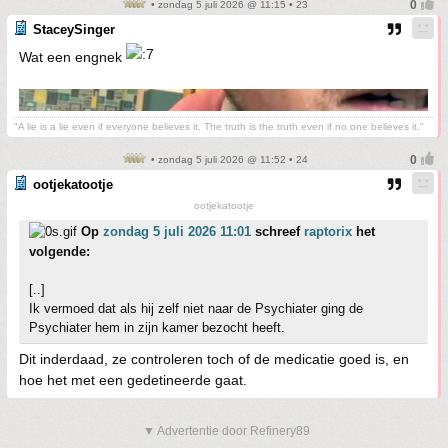
• zondag 5 juli 2026 @ 11:15 • 23
StaceySinger
Wat een engnek
"A lie is a lie even if everyone believes it. The truth is the truth even if no one believes it."
• zondag 5 juli 2026 @ 11:52 • 24
ootjekatootje
ootjekatootje
Op
zondag 5 juli 2026 11:01
schreef
raptorix
het
volgende:
[..]
Ik vermoed dat als hij zelf niet naar de Psychiater ging de
Psychiater hem in zijn kamer bezocht heeft.
Dit inderdaad, ze controleren toch of de medicatie goed is, en
hoe het met een gedetineerde gaat.
▼ Advertentie door Refinery89