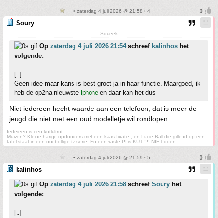
• zaterdag 4 juli 2026 @ 21:58 • 4
Soury
Squeek
Op
zaterdag 4 juli 2026 21:54
schreef
kalinhos
het
volgende:
[..]
Geen idee maar kans is best groot ja in haar functie. Maargoed, ik
heb de op2na nieuwste
iphone
en daar kan het dus
Niet iedereen hecht waarde aan een telefoon, dat is meer de
jeugd die niet met een oud modelletje wil rondlopen.
Iedereen is een kutlultrut
Muizen? Kleine harige opdonders met een kaas fixatie., en Lucie Ball die gillend op een
tafel staat in een oudbollige tv serie. En een vaste PI is KUT !!!! NIET doen
• zaterdag 4 juli 2026 @ 21:59 • 5
kalinhos
Op
zaterdag 4 juli 2026 21:58
schreef
Soury
het
volgende:
[..]