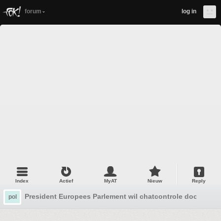
forum
log in
Index
Actief
MyAT
Nieuw
Reply
President Europees Parlement wil chatcontrole doordrukk
pol