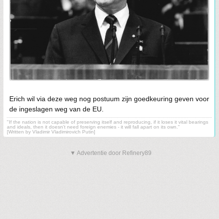
Erich wil via deze weg nog postuum zijn goedkeuring geven voor
de ingeslagen weg van de EU.
"If the nation is not capable of preserving itself and reproducing, if it loses it vital bearings
and ideals, then it doesn't need foreign enemies - it will fall apart on its own."
[Written by Vladimir Vladimirovich Putin]
▼ Advertentie door Refinery89