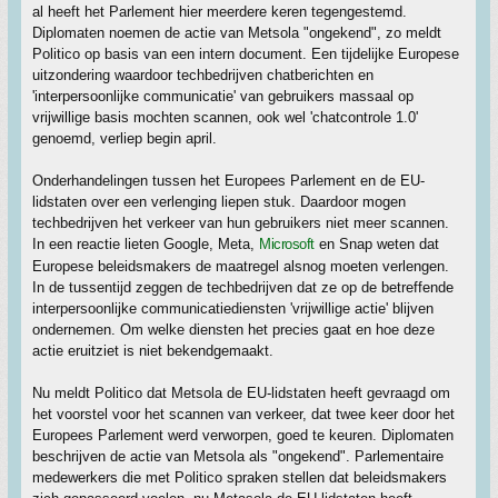
al heeft het Parlement hier meerdere keren tegengestemd.
Diplomaten noemen de actie van Metsola "ongekend", zo meldt
Politico op basis van een intern document. Een tijdelijke Europese
uitzondering waardoor techbedrijven chatberichten en
'interpersoonlijke communicatie' van gebruikers massaal op
vrijwillige basis mochten scannen, ook wel 'chatcontrole 1.0'
genoemd, verliep begin april.
Onderhandelingen tussen het Europees Parlement en de EU-
lidstaten over een verlenging liepen stuk. Daardoor mogen
techbedrijven het verkeer van hun gebruikers niet meer scannen.
In een reactie lieten Google, Meta,
Microsoft
en Snap weten dat
Europese beleidsmakers de maatregel alsnog moeten verlengen.
In de tussentijd zeggen de techbedrijven dat ze op de betreffende
interpersoonlijke communicatiediensten 'vrijwillige actie' blijven
ondernemen. Om welke diensten het precies gaat en hoe deze
actie eruitziet is niet bekendgemaakt.
Nu meldt Politico dat Metsola de EU-lidstaten heeft gevraagd om
het voorstel voor het scannen van verkeer, dat twee keer door het
Europees Parlement werd verworpen, goed te keuren. Diplomaten
beschrijven de actie van Metsola als "ongekend". Parlementaire
medewerkers die met Politico spraken stellen dat beleidsmakers