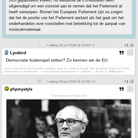
zich gepasseerd voelen, nu Metasola de EU-lidstaten heeft
uitgenodigd om een voorstel aan te nemen dat het Parlement al
heeft verworpen. Binnen het Europees Parlement zijn nu zorgen
dat het de positie van het Parlement aantast als het gaat om het
onderhandelen over voorstellen met betrekking tot de aanpak van
misbruikmateriaal.
• vrijdag 26 juni 2026 @ 10:44 • 2
Lyrebird
Democratie buitenspel zetten? Zo kennen we de EU.
Good intentions and tender feelings may do credit to those who possess them, but they
often lead to ineffective — or positively destructive — policies ... Kevin D. Williamson
• vrijdag 26 juni 2026 @ 10:56 • 3
phpmystyle
The emperor of Moscow!