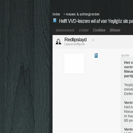
Index
»
nieuws & achtergronden
Helft VVD-kiezers wil af van Yeşilgöz als par
abonnement
Unibet
Coolblue
Bitvavo
Redlipslayd
Lippenstiftjunk
quote:
Het v
vertr
Nieuw
partij
Yeşil
minde
Defen
Vert
Het h
Nieuw
in ha
80 pr
Vertr