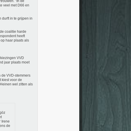
trouwen. "In de
 te veel met D66 en
urft in te grijpen in
de coalitie harde
respondent heeft
r op haar plaats als
erkiezingen VVD
d jaar plaats moet
an de VVD-stemmers
 kiest voor de
Heinen wel zitten als
lgöz
et
r Irene
dens de