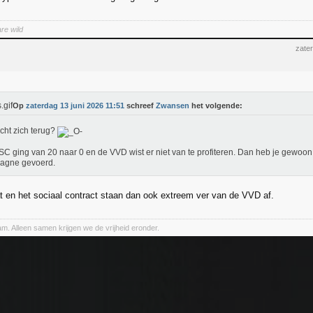
re wild
zate
Op
zaterdag 13 juni 2026 11:51
schreef
Zwansen
het volgende:
cht zich terug?
C ging van 20 naar 0 en de VVD wist er niet van te profiteren. Dan heb je gewoon
agne gevoerd.
t en het sociaal contract staan dan ook extreem ver van de VVD af.
. Alleen samen krijgen we de vrijheid eronder.