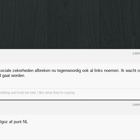
zate
ociale zekerheden afbreken nu tegenwoordig ook al links noemen. Ik wacht o
 gaat worden.
talking and truth be told, I like what they're saying.
zate
ilgoz af punt NL