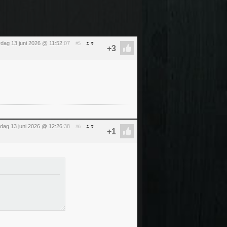
rdag 13 juni 2026 @ 11:52
:07
#5
rdag 13 juni 2026 @ 12:26
:38
#6