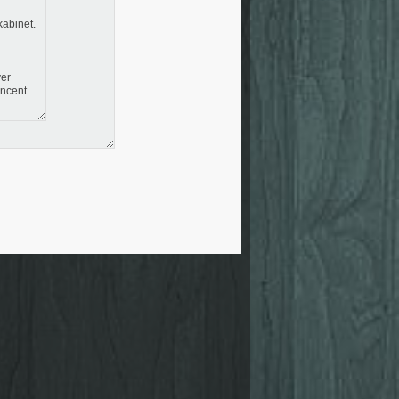
kabinet.
ver
incent