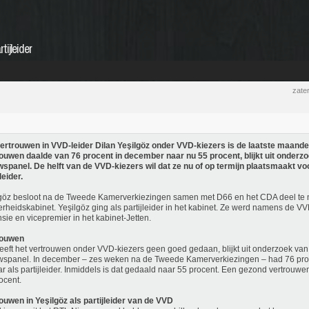
tijleider
zate
ertrouwen in VVD-leider Dilan Yeşilgöz onder VVD-kiezers is de laatste maande
ouwen daalde van 76 procent in december naar nu 55 procent, blijkt uit onderz
spanel. De helft van de VVD-kiezers wil dat ze nu of op termijn plaatsmaakt v
leider.
göz besloot na de Tweede Kamerverkiezingen samen met D66 en het CDA deel te
rheidskabinet. Yeşilgöz ging als partijleider in het kabinet. Ze werd namens de VV
sie en vicepremier in het kabinet-Jetten.
rouwen
eeft het vertrouwen onder VVD-kiezers geen goed gedaan, blijkt uit onderzoek va
spanel. In december – zes weken na de Tweede Kamerverkiezingen – had 76 pro
ar als partijleider. Inmiddels is dat gedaald naar 55 procent. Een gezond vertrouwen
ocent.
ouwen in Yeşilgöz als partijleider van de VVD