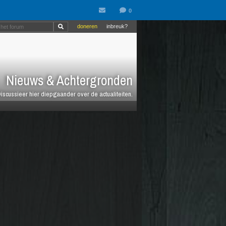
doneren
inbreuk?
Nieuws & Achtergronden
iscussieer hier diepgaander over de actualiteiten.