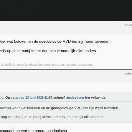
zate
weer wat beloven en de
VVD-ers zijn weer tevreden.
goedgelovige
eeds op deze partij stemt dan ben je namelijk niks anders.
et duidelijk is, moet je misschien even je sarcasmeradar aanzetten.
zate
Op
zaterdag 13 juni 2026 11:52
schreef
thedeedster
het volgende:
gewoon weer wat beloven en de
goedgelovige
VVD-ers zijn weer tevreden.
e nog steeds op deze partij stemt dan ben je namelijk niks anders.
hypocriet en vvd-stemmers goedgelovig