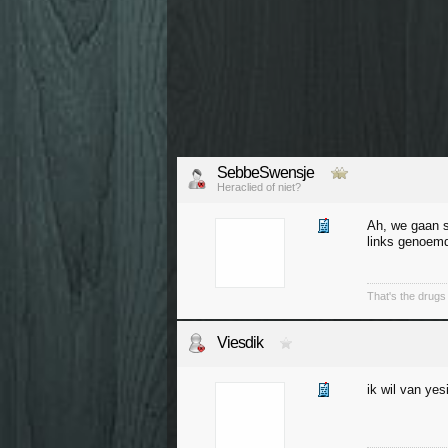
SebbeSwensje
Heraclied of niet?
Ah, we gaan s
links genoemd
That's the drugs 
Viesdik
ik wil van yes