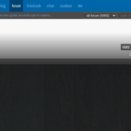
log
forum
fotoboek
chat
zoeken
dm
om een gratis account aan te maken
.
NWS
D