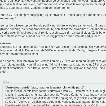
iezers uit het RTL Nieuwspanel hebben verschillende redenen voor het lagere ver
ge coalitie laat ze haar stem, dat waar de VVD voor staat, te weinig horen. Ze neigt
ee te gaan naar links", zegt een van de respondenten.
ndere VVD-stemmer vindt juist dat ze standvastig is. "Ze staat voor haar mening, en d
jke dossiers."
een andere kiezer op de liberale partij vindt dat ze te weinig samenwerkt. "Binnen 
gzame houding, niet coöperatief en dat bij een minderheidskabinet." Een andere 
g vertrouwen in Yeşilgöz omdat ze niet geschikt zou zijn als partijleider. "Ze is bete
ter of staatssecretaris, maar heeft te weinig power en charisma als partijleider."
tsmaken
agd naar het leiderschap van Yeşilgöz zijn veel kiezers die bij de laatste Kamerv
en, onverbiddelijk. De helft van de VVD-stemmers vindt dat Yeşilgöz ergens komen
 voor een andere partijleider.
wie haar zou moeten opvolgen, verschillen de VVD'ers van mening. 35 procent v
at de huidige minister van Infrastructuur Vincent Karremans haar opvolgt. 27 procent
ge fractievoorzitter Ruben Brekelmans. 8 procent ziet minister van Financiën Eelco 
leider.
quote:
'Vertrouwen eerder laag, maar er is gemor binnen de partij'
"Het is niet de eerste keer dat het vertrouwen van VVD-stemmers in Dilan Yeşi
laag is. In augustus vorig jaar, vlak voor de Tweede Kamerverkiezingen, was h
vertrouwen in haar als politiek leider zelfs nog lager", zegt politiek verslaggeve
de Kruif. "Toen vocht ze zich terug tijdens de verkiezingscampagne. En ook tij
formatie wist Yeşilgöz inhoudelijke punten binnen te halen voor de VVD."