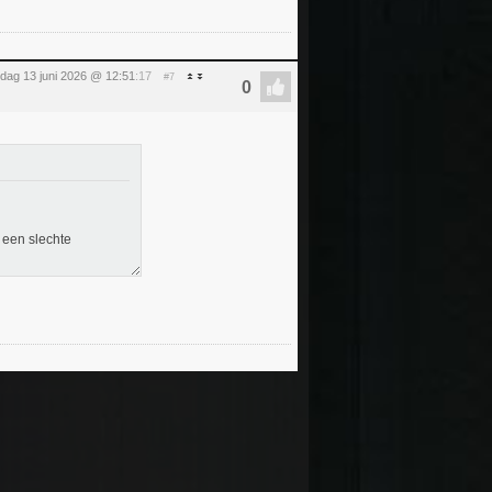
rdag 13 juni 2026 @ 12:51
:17
#7
 een slechte