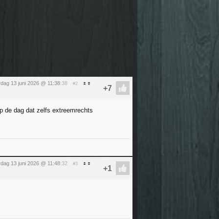
rdag 13 juni 2026 @ 11:38
:38
#2
p de dag dat zelfs extreemrechts
rdag 13 juni 2026 @ 11:48
:32
#3