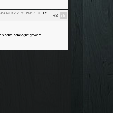
rdag 13 juni 2026 @ 11:51
:52
#4
en slechte campagne gevoerd.