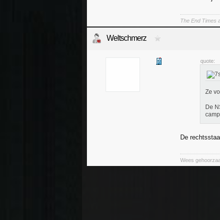
The End Times a
Weltschmerz
quote:
Ze vo
De NS
camp
De rechtsstaa
Wees gehoorzaam