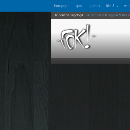
frontpage
sport
games
film & tv
web
Je bent niet ingelogd.
Klik hier om in te loggen
of
hier 