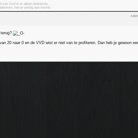
 van God is er alleen duisternis.
elativeren, heb je weinig aan kennis.
zate
 terug?
an 20 naar 0 en de VVD wist er niet van te profiteren. Dan heb je gewoon e