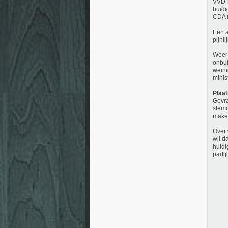
VVD-k
huidi
CDA m
Een a
pijnli
Weer 
onbui
weini
minis
Plaa
Gevra
stemd
maken
Over 
wil d
huidi
partij