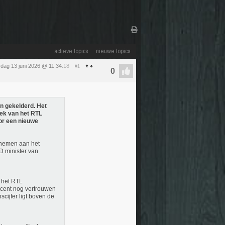
actieve topics
nieuwe topics
rdag 13 juni 2026 @ 11:34
:18
#1
n gekelderd. Het
oek van het RTL
oor een nieuwe
 nemen aan het
D minister van
n het RTL
cent nog vertrouwen
scijfer ligt boven de