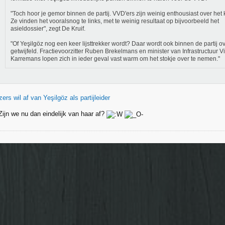
"Toch hoor je gemor binnen de partij. VVD'ers zijn weinig enthousiast over het 
Ze vinden het vooralsnog te links, met te weinig resultaat op bijvoorbeeld het
asieldossier", zegt De Kruif.
"Of Yeşilgöz nog een keer lijsttrekker wordt? Daar wordt ook binnen de partij o
getwijfeld. Fractievoorzitter Ruben Brekelmans en minister van Infrastructuur V
Karremans lopen zich in ieder geval vast warm om het stokje over te nemen."
ers wil af van Yeşilgöz als partijleider
ijn we nu dan eindelijk van haar af?