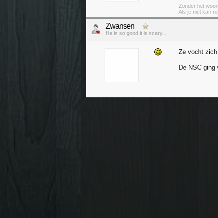
Zonder het woord
Als je niet kan r
Zwansen
He is so good it is scary...
Ze vocht zich
De NSC ging v