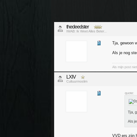
thedeedster
IWAB: Ik Weet Alles Beter...
Tja, gewoon 
Als je nog st
Als mijn post ni
LXIV
Cultuurmoslim
quote:
Tja, 
Als j
VVD ers zijn 